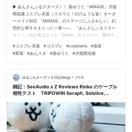
▶️ あんさんぶるスターズ！！ 葵ゆうた『MIRAGE』才能
開花後コスプレ衣装（スカウト！幻のような姿）オーダ
ーメイド対応 「MIRAGE」のステージにふさわしい、幻
想的な輝きをまとった一着——。『あんさんぶるスター
ズ！！』の人気ユニット「2wink」のメンバー、葵ゆうた
の才能開花後衣装を、細部まで忠実に再現したコスプレ
#
コスプレ衣装
#
コスプレ
#
costowns
#
仮装
衣装がCostownsより登場です。 ■ 葵ゆうたとは？ 明る
#
変装
#
あんスタ
#
葵ゆうた
#
才能開花後
くて元気いっぱいな性格の「双子アイドル」、2winkの
弟・葵ゆうた。常に周囲との距離感を大切にしつつも、
兄・ひなたとの関係や、自分自身の在り方に葛藤を抱え
る繊細な一面も魅力のひとつ。「スカウト！幻のような
•
ゆるふわオーディオ日記(blog)
3年前
姿」では、そ…
雑記：SeeAudio x Z Reviews Rinko のケーブル
相性テスト TRIPOWIN Seraph, Solstice,
Mirage, Sirene, NICEHCK SnowAg(PR：
LINSOUL, NICEHCK)