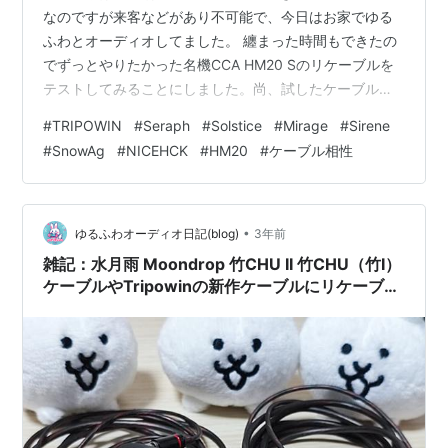
なのですが来客などがあり不可能で、今日はお家でゆる
ふわとオーディオしてました。 纏まった時間もできたの
でずっとやりたかった名機CCA HM20 Sのリケーブルを
テストしてみることにしました。尚、試したケーブルは
Linsoul様からのレビュー依頼のTripowinの新作ケーブル
#
TRIPOWIN
#
Seraph
#
Solstice
#
Mirage
#
Sirene
NICEHCK様依頼のNICEHCK SnowAgです。 CCA HM20
#
SnowAg
#
NICEHCK
#
HM20
#
ケーブル相性
とは NICEHCK SpaceCloud 4.4mm「B+」 TRIPOWIN
Seraph, Solstice, Mirage, Sirene（PR:LINSOUL）
TRIPOWIN …
•
ゆるふわオーディオ日記(blog)
3年前
雑記：水月雨 Moondrop 竹CHU II 竹CHU（竹I）
ケーブルやTripowinの新作ケーブルにリケーブル
してみた（PR:Linsoul）