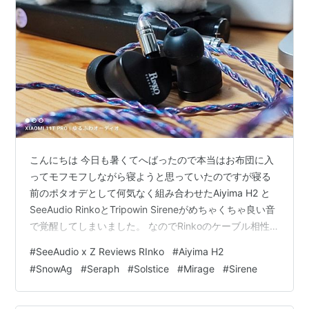
こんにちは 今日も暑くてへばったので本当はお布団に入
ってモフモフしながら寝ようと思っていたのですが寝る
前のポタオデとして何気なく組み合わせたAiyima H2 と
SeeAudio RinkoとTripowin Sireneがめちゃくちゃ良い音
で覚醒してしまいました。 なのでRinkoのケーブル相性
テストの雑記です。 尚、試したケーブルはLinsoul様から
#
SeeAudio x Z Reviews RInko
#
Aiyima H2
のレビュー依頼のTripowinの新作ケーブル NICEHCK様依
#
SnowAg
#
Seraph
#
Solstice
#
Mirage
#
Sirene
頼のNICEHCK SnowAgです。 SeeAudio x Z Reviews
Rinko, Aiyima H2とは TRIPOWIN Seraph, Solstice, M…