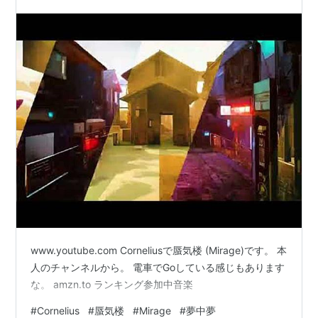
で…
www.youtube.com Corneliusで蜃気楼 (Mirage)です。 本
人のチャンネルから。 電車でGoしている感じもあります
な。 amzn.to ランキング参加中音楽
#
Cornelius
#
蜃気楼
#
Mirage
#
夢中夢