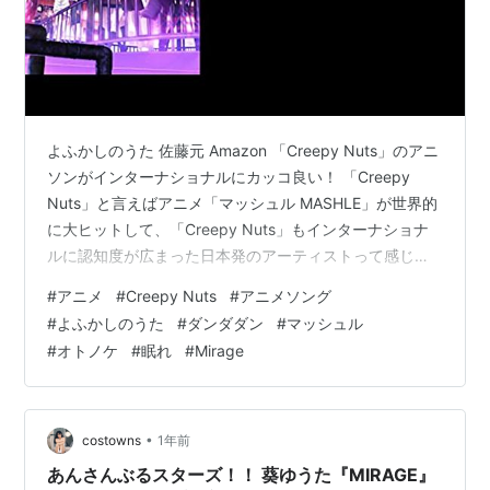
よふかしのうた 佐藤元 Amazon 「Creepy Nuts」のアニ
ソンがインターナショナルにカッコ良い！ 「Creepy
Nuts」と言えばアニメ「マッシュル MASHLE」が世界的
に大ヒットして、「Creepy Nuts」もインターナショナ
ルに認知度が広まった日本発のアーティストって感じが
するんだけどね。 そしてアニメ「よふかしのうた」の1期
#
アニメ
#
Creepy Nuts
#
アニメソング
のOP＆EDを担当した時はまだジャパニーズソング風味の
#
よふかしのうた
#
ダンダダン
#
マッシュル
領域を出ていない感じだったんですけど… しかし「マッ
#
オトノケ
#
眠れ
#
Mirage
シュル MASHLE」から「ダンダダン」を経てインターナ
ショナル感覚に脱皮した音楽センスに変わった感じがす
るのは…僕だけ？ 【Bling-Ban…
•
costowns
1年前
あんさんぶるスターズ！！ 葵ゆうた『MIRAGE』