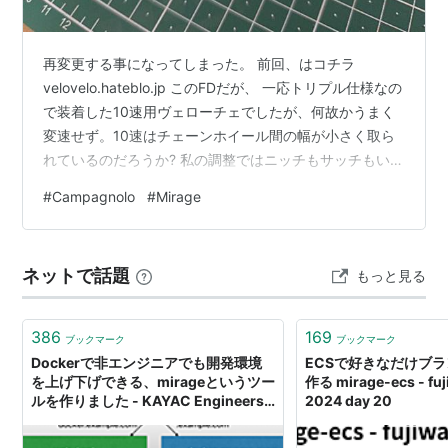
再変更する事になってしまった。 前回、はコチラ
velovelo.hateblo.jp このFDだが、 一応トリプル仕様なの
で装着した10速用ヴェローチェでしたが、何故かうまく
変速せず。10速はチェーンホイール間の幅が小さく取ら
れているのだろうか? 私の調整ではニッチもサッチもいか
ずギブアップ。 そこで再び中古マーケットを覗いて手に
#
Campagnolo
#
Mirage
入れたのが、カンパ アヴァンティ トリプル用。 これは
最初に付いていたミラージュとほぼ同デザイン！ 左ミラ
ージュ 右アヴァンティ カッコいいデザイン、と思うのは
ネットで話題
もっと見る
自分だけかな？ さらにこれは Φ28.6 でなおさら良し。
早速装着してみると、ちゃんと変速します、調整も…
386
169
ブックマーク
ブックマーク
Dockerで非エンジニアでも開発環境
ECSで好きなだけブ
を上げ下げできる、mirageというツー
作る mirage-ecs - fu
ルを作りました - KAYAC Engineers'
2024 day 20
Blog