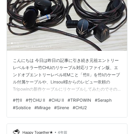
こんにちは 今日は昨日の記事に引き続き元祖エントリー
レベルキラー竹CHUのリケーブル対応リファイン版、エ
ンドオブエントリーレベルIEMこと「竹II」を竹Iのケーブ
ル付属ケーブルや、Linsoul様からのレビュー依頼の
Tripowinの新作ケーブルにリケーブルしてみたのでその
雑記です。 水月雨 Moondrop 竹II 音について 購入先 ケ
#
竹II
#
竹CHU II
#
CHU II
#
TRIPOWIN
#
Seraph
ーブルによる印象の違いについて（注意） 竹CHUケーブ
#
Solstice
#
Mirage
#
Sirene
#
CHU2
ル TRIPOWIN Sirene TRIPOWIN Mirage TRIPOWIN
Solstice TRIPOWIN Seraph TRIPOWIN Seraph 8芯編み
込み構成したハイエンドイヤホ…
•
Happy Together★
4年前