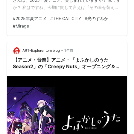
さんは、2025年夏アニメ、楽しまれていますか？ 私です
か？ 私はですね、今期に関して言えば『その着せ替え人
形は恋をする』と『薫る花は凛と咲く』、そして『よふ
#
2025年夏アニメ
#
THE CAT CITY
#
光のすみか
かしのうた』、この3作品における主人公のヒロイン男子
#
Mirage
っぷりに、毎話、毎話、盛大に萌え散らかしておりま
す。 3作品、いずれも異なる魅力を持ったヒロインちゃ
んたちも可愛いのは言うまでもないことなのですが。 そ
のヒロインちゃんたちと、あまりに尊い関係を築き上げ
•
ART-Explorer tom blog
1年前
ている男子たちのヒロインっぷり…
【アニメ・音楽】アニメ・「よふかしのうた
Season2」の「Creepy Nuts」オープニング＆エ
ンディングテーマがインターナショナルにカッコ
良すぎる件！最高だぜ！