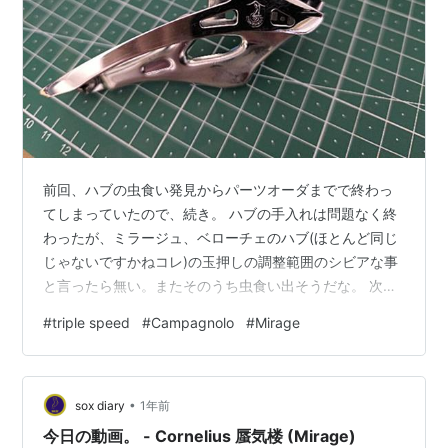
前回、ハブの虫食い発見からパーツオーダまでで終わっ
てしまっていたので、続き。 ハブの手入れは問題なく終
わったが、ミラージュ、ベローチェのハブ(ほとんど同じ
じゃないですかねコレ)の玉押しの調整範囲のシビアな事
と言ったら無い。またそのうち虫食い出そうだな。 次回
からシマノに乗り換えようかな。 さてハブのお次は本来
#
triple speed
#
Campagnolo
#
Mirage
の目的フロント3段化ですが、もうあまり部品出回ってい
ないんですね、PCD74だったかな、結構苦労して探し出
しましたよ。28Tをゲット。これで、48x36x28 (アウタ
•
ー50tと勘違いしてました)になる。28tの歯の調達ととも
sox diary
1年前
に無知だったのが、スペーサーの厚さと径。AliExpress
今日の動画。 - Cornelius 蜃気楼 (Mirage)