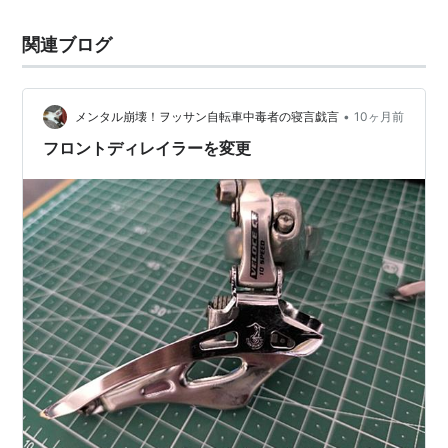
関連ブログ
•
メンタル崩壊！ヲッサン自転車中毒者の寝言戯言
10ヶ月前
フロントディレイラーを変更