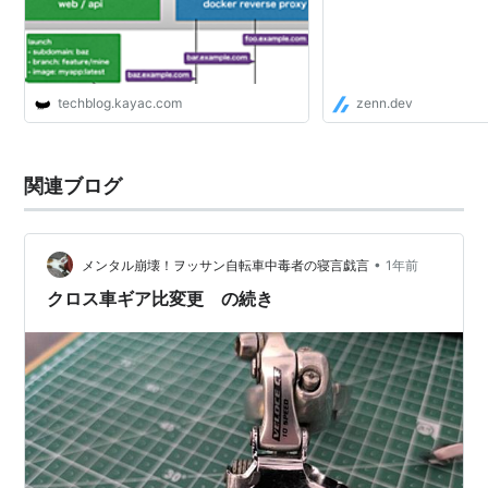
techblog.kayac.com
zenn.dev
関連ブログ
•
メンタル崩壊！ヲッサン自転車中毒者の寝言戯言
1年前
クロス車ギア比変更 の続き