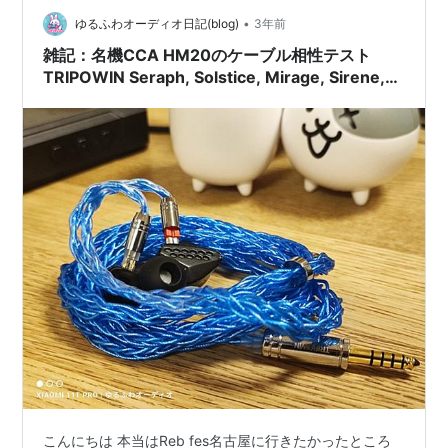
•
ゆるふわオーディオ日記(blog)
3年前
雑記：名機CCA HM20のケーブル相性テスト
TRIPOWIN Seraph, Solstice, Mirage, Sirene,
NICEHCK SnowAg(PR：LINSOUL, NICEHCK)
こんにちは 本当はReb fes名古屋に行きたかったところ