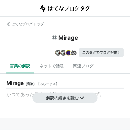
はてなブログ トップ
Mirage
このタグでブログを書く
言葉の解説
ネットで話題
関連ブログ
Mirage
(
音楽
)
【
みらーじゅ
】
かつてあった日本の女性ヴォーカルグループ。
解説の続きを読む