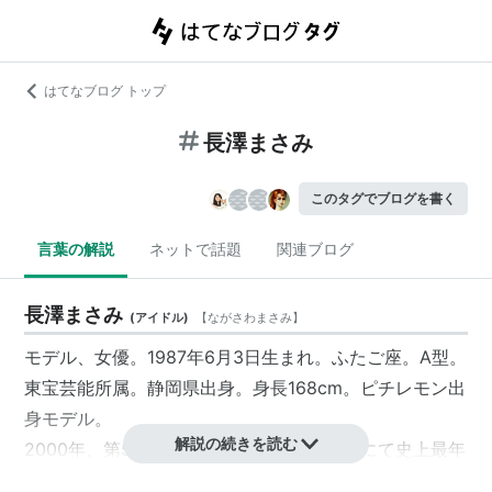
はてなブログ トップ
長澤まさみ
このタグでブログを書く
言葉の解説
ネットで話題
関連ブログ
長澤まさみ
(
アイドル
)
【
ながさわまさみ
】
モデル、女優。1987年6月3日生まれ。ふたご座。A型。
東宝芸能所属。静岡県出身。身長168cm。ピチレモン出
身モデル。
解説の続きを読む
2000年、第5回東宝シンデレラコンテストにて史上最年
少でグランプリに選ばれ芸能界デビュー。