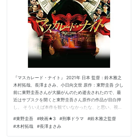
発展したという。
リスト::長身女性::静岡出身
映画
14年予定 WOOD JOB! 〜神去なあなあ日常〜（東
宝）
13年10月 潔く柔く（東宝） - 主演・瀬戸カンナ 役
『マスカレード・ナイト』 2021年 日本 監督：鈴木雅之
13年03月 ボクたちの交換日記（ショウゲート） -
木村拓哉、長澤まさみ、小日向文世 原作：東野圭吾 少し
新谷久美 役
前に東野圭吾さんが大腸がんのため逝去されたので、最
12年02月 日本列島 いきものたちの物語（東宝） -
近はサブスクを開くと東野圭吾さん原作の作品が目白押
ナビゲーター
し。 そういえば本作を観ていなかったな、と思い、視聴
11年09月 モテキ（東宝） - 松尾みゆき 役
しました。 ある殺人事件の犯人が、大晦日にホテル・コ
#
東野圭吾
#
映画★3
#
刑事ドラマ
#
鈴木雅之監督
11年06月 冬の日（コ・フェスタPAO） - 主演・リ
ルテシア東京で開催されるカウントダウンパーティー
#
木村拓哉
#
長澤まさみ
『マスカレード・ナイト』の会場に現れる。 そんな密告
サ 役
状が届き、新田刑事（木村拓哉）がまたホテルマンに扮