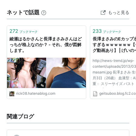
11年06月 奇跡（ギャガ） - 三村幸知 役
して、コルテシアに潜入します。 前作同様、ホテルマン
11年05月 岳-ガク-（東宝） - 椎名久美 役
ネットで話題
もっと見る
の山岸（長澤まさみ）と何だかんだ衝突しながらも、お
10年04月 てぃだかんかん〜海とサンゴと小さな奇
互いをプロとして認め合いつつお…
跡〜（ショウゲート） - 美ら島沖縄大使 役
272
233
ブックマーク
ブックマーク
09年11月 曲がれ！スプーン
綾瀬はるかさんと長澤まさみさんはど
長澤まさみのEカップ
08年05月 隠し砦の三悪人 THE LAST PRINCESS
っちが格上なのか？ - それ、僕が図解
すぎるｗｗｗｗｗｗ【
します。
グ動画あり】 | げい
07年06月 そのときは彼によろしく
06年09月 涙そうそう 主演
http://news-trend.jp/wp-
content/uploads/2013/0
06年08月 ラフ 主演ヒロイン
masami.jpg 長澤まさみ
月3日（26歳） 血液型：A型
05年09月 タッチ 主演ヒロイン
重： スリーサイズ バスト：
04年05月 世界の中心で、愛をさけぶ
カップ） ウェスト：57cm
rick08.hatenablog.com
geitsuboo.blog.fc2.c
0： おすすめ記事＠げい
04年05月 深呼吸の必要
2013/10/08(火) 12:20:00
04年12月 ゴジラ FINAL WARS
ID:000000000 長澤まさみ
03年09月 ロボコン 映画初主演
関連ブログ
03年01月 黄泉がえり
03年12月 ゴジラ×モスラ×メカゴジラ? 東京SOS