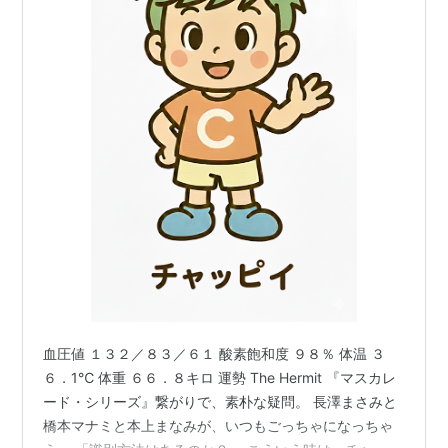
血圧値 １３２／８３／６１ 酸素飽和度 ９８％ 体温 ３
６．1℃ 体重 ６６．８キロ 運勢 The Hermit 『マスカレ
ード・シリーズ』繋がりで、素朴な疑問。 長澤まさみと
橋本マナミと本上まなみが、いつもごっちゃになっちゃ