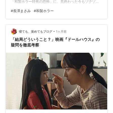
「和製ホラー特有の恐怖」に、見終わった今もゾクゾク
とした余韻が引かずにいます。 この作品、ホラー映画で
#
長澤まさみ
#
和製ホラー
すので、一言で言えば「怖さを見せつけるためだけ」の
映画かもしれません。散りばめられた謎がすっきりと解
決しないまま迎えるエンディングは、なんとも言えない
•
不気味さを残します。しかし、この「未解決のまま日常
寝ても、覚めてもブログ
1ヶ月前
に恐怖を放り出す」という理不尽さこそが、まさにJホラ
「結局どういうこと？」映画『ドールハウス』の
ーの真骨頂なの…
疑問を徹底考察