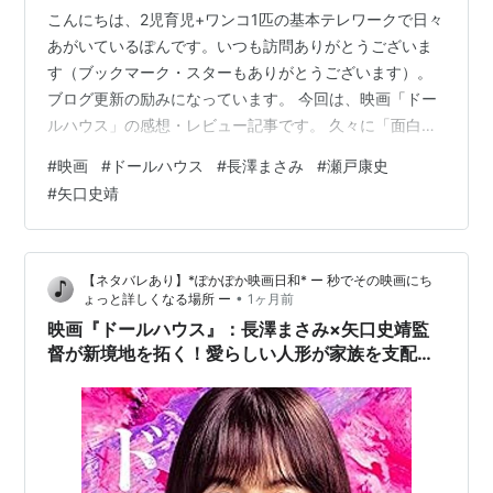
こんにちは、2児育児+ワンコ1匹の基本テレワークで日々
あがいているぽんです。いつも訪問ありがとうございま
す（ブックマーク・スターもありがとうございます）。
ブログ更新の励みになっています。 今回は、映画「ドー
ルハウス」の感想・レビュー記事です。 久々に「面白
い」と思える作品に出会えて、さらには考察の余韻を残
#
映画
#
ドールハウス
#
長澤まさみ
#
瀬戸康史
す展開でドキドキしました。ホラーが苦手な人は”ザ・ホ
#
矢口史靖
ラー”になるので、見るのが怖いと思いますが、日本らし
い展開のホラーで引き込まれます。 「ドールハウス」概
要 主題歌：ずっと真夜中でいいのに「形」 出演者が熱
【ネタバレあり】*ぽかぽか映画日和* ー 秒でその映画にち
い！瀬戸康史さんと長澤まさみさんのダブルタッグ！ 考
•
ょっと詳しくなる場所 ー
1ヶ月前
察のオンパレードなホラー好き大好き…
映画『ドールハウス』：長澤まさみ×矢口史靖監
督が新境地を拓く！愛らしい人形が家族を支配し
ていく極上ドールミステリー