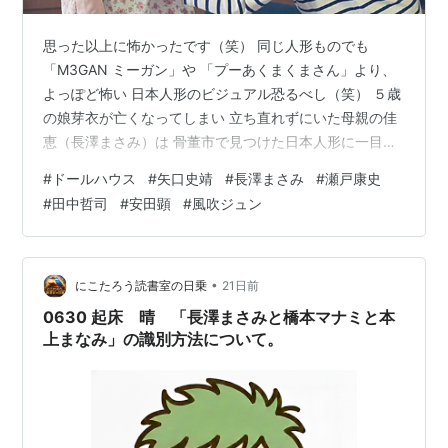
少女伝説 2000-2002 長澤まさみ
me―長澤まさみ写真集
思った以上に怖かったです（笑） 同じ人形ものでも
「M3GAN ミーガン」や 「プーあくまくまさん」より、
Summertime Blue―長澤まさみ写真集
よっぽど怖い 日本人形のビジュアル恐るべし（笑） ５歳
キスしていいですか。 (ガラスの動物園)
の娘芽衣が亡くなってしまい 立ち直れずにいた母親の佳
恵（長澤まさみ）は 骨董市で見つけた日本人形に一目惚
長澤まさみ [DVD]
れ 我が子のように可愛がることで元気を取り戻しますが
THE COMPLETE 長澤まさみ [DVD]
#
ドールハウス
#
矢口史靖
#
長澤まさみ
#
瀬戸康史
妹の真衣が生まれると、やがて人形の存在さえ忘れてし
First Love (
ASIN:B000069L2P
/
ASIN:B000069L2Q
)
#
田中哲司
#
安田顕
#
風吹ジュン
まいます ５歳になった真衣がクローゼットからその人形
長澤まさみ 東京里美発見伝 [DVD]
を見つると 真衣は人形を「アヤちゃん」と呼び一緒に過
Summertime Blue [DVD]
ごすようなります やがて真衣だと思っていたのがアヤで
アヤだと思っていたのが真衣だったり 佳恵はどちらがと
•
にこたろう読書室の日乗
21日前
ちらなのかわからなくなっ…
0630 起床 晴 「長澤まさみと橋本マナミと本
上まなみ」の識別方法について。