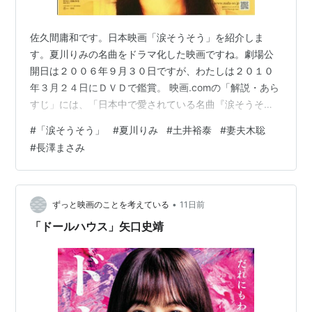
プロポーズ大作戦（2007）
ガンジス河でバタフライ
（2007）
佐久間庸和です。日本映画「涙そうそう」を紹介しま
ハタチの恋人
（2007）
す。夏川りみの名曲をドラマ化した映画ですね。劇場公
ラスト・フレンズ（2008）
開日は２００６年９月３０日ですが、わたしは２０１０
天地人：NHK大河ドラマ（2009）＜初音（はつね）
年３月２４日にＤＶＤで鑑賞。 映画.comの「解説・あら
役＞
すじ」には、「日本中で愛されている名曲『涙そうそ
そうか、もう君はいないのか（2009年1月12日、TBS
う』をモチーフに、『いま、会いにゆきます』の土井裕
#
「涙そうそう」
#
夏川りみ
#
土井裕泰
#
妻夫木聡
スペシャルドラマ）-城山三郎の妻・容子役
泰監督が手掛けた感動ドラマ。沖縄で生まれ育った血の
#
長澤まさみ
つながらない兄妹が織りなす、切ない愛の物語を描く。
ぼくの妹
（2009年、TBS） - 江上颯役（主演）
素朴で優しい兄・洋太郎を人気俳優の妻夫木聡が、兄の
わが家の歴史
（2010 フジ） 一ノ瀬ゆかり役
愛情を一身に受けてまっすぐに育った妹・カオルを『タ
GOLD（2010年7月8日 - 9月16日、フジテレビ） -
ッチ』『ラフ』の長澤まさみが好演。また、彼らを取り
•
ずっと映画のことを考えている
11日前
新倉リカ 役
巻く人々を、小泉今日子、麻生久美子、塚本高史ら豪…
「ドールハウス」矢口史靖
屋上のあるアパート（2011年3月21日、TBSパナソニ
ックドラマスペシャル） - 主演・桂木麻子 役
誰(タレ)よりも君を愛す!（2011年4月17日、テレビ静
岡制作・フジテレビ系列、うなぎパイ ドラマスペシ
ャル） - 佐久間華子 役