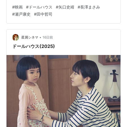
ショコラ （2013年7月、台湾八大電視） - 主演・辰
どん引きずり込まれていく。正直、ついていくのがやっ
#
映画
#
ドールハウス
#
矢口史靖
#
長澤まさみ
巳千夜子 役
とだった。 映画『ドールハウス』
#
瀬戸康史
#
田中哲司
SUMMER NUDE（2013年7月8日 - 9月、フジテレ
ビ） - 一倉香澄 役
•
受賞歴
星屑シネマ
16日前
ドールハウス(2025)
日本アカデミー賞
第27回新人俳優賞 ロボコン
第28回最優秀助演女優賞 世界の中心で、愛をさ
けぶ
ブルーリボン賞
第47回助演女優賞 世界の中心で、愛をさけぶ/深
呼吸の必要
写真集／DVD
そら―長澤まさみ写真集