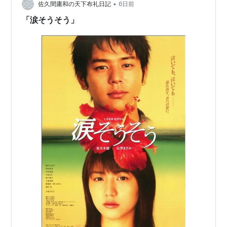
•
佐久間庸和の天下布礼日記
6日前
03年11月 阿修羅のごとく
「涙そうそう」
02年09月 なごり雪
00年06月 クロスファイア 映画初出演
テレビドラマ
さくら(2002)
逃亡者 RUNAWAY(2004)
優しい時間(2005)
広島・昭和20年8月6日
ドラゴン桜(2005)…女子高生の受験生役。
功名が辻（2006）
セーラー服と機関銃（2006）
明智光秀〜神に愛されなかった男〜（2007）
ママが料理をつくる理由
（2007）
ロミオとジュリエット〜すれちがい
〜（2007）