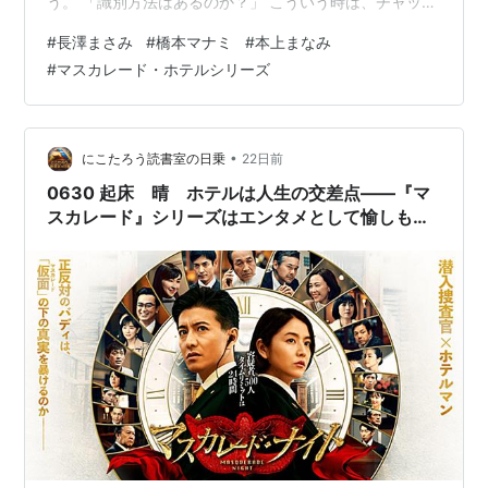
う。 「識別方法はあるのか？」 こういう時は、チャッピ
ィに聞いてみよう。 ☆ あります（笑）。 名前のリズム
#
長澤まさみ
#
橋本マナミ
#
本上まなみ
が似ている上に、３人とも知的で落ち着いた雰囲気の美
#
マスカレード・ホテルシリーズ
人なので、混同する人は意外と多いです。 一番簡単な覚
え方は、それぞれの「代表的なイメージ」と「世代」を
結びつけることです。 名前 生年 一言でいうと 代表的な
イメージ 長澤まさみ 1987 国民的女優 『世界の中心で…
•
にこたろう読書室の日乗
22日前
0630 起床 晴 ホテルは人生の交差点――『マ
スカレード』シリーズはエンタメとして愉しも
う。