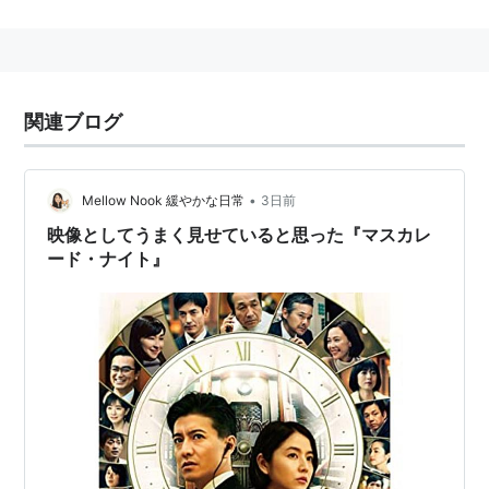
実は隠れ巨乳、バストサイズはFカップ94センチ。代表
作は『世界の中心で、愛をさけぶ』2004日本アカデミ
ー賞最優秀助演女優賞を史上最年少受賞。連ドラ初主演
は『セーラー服と機関銃』2006。
関連ブログ
親類・知人
•
父親は元サッカー日本代表選手・ジュビロ磐田初代監督
Mellow Nook 緩やかな日常
3日前
の長澤和明。
映像としてうまく見せていると思った『マスカレ
ード・ナイト』
デビューの契機は中山雅史・
生田智子
夫妻の勧めで東宝
シンデレラコンテストへの応募による。
恋愛
2011年4月、EXILEのAKIRAとの真剣交際が報じられ
た。２人は同じ静岡・磐田市出身で、親同士が知り合い
の幼なじみ。お互い芸能界デビュー後、再会し、長澤が
AKIRAに仕事や私生活の相談をするうちに熱愛関係へと