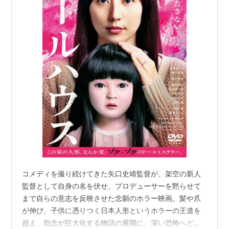
探偵Xからの挑戦状! Season 3、SP版（2011年4月21
日 - 5月5日、2011年8月5日、NHK） - ナビゲーター
（江戸川蘭子役）
分身（2012年2月12日 - 3月11日、WOWOW） - 主
演・氏家鞠子 / 小林双葉、高城（阿部）晶子 役
都市伝説の女（2012年4月13日 - 6月8日、テレビ朝
日） - 主演・音無月子 役
都市伝説の女（第2シリーズ）（2013年10月 - 12月
予定）
東野圭吾ミステリーズ 第6話「シャレードがいっぱ
い」（2012年8月16日、フジテレビ） - 主演・青山
弥生 役
コメディを撮り続けてきた矢口史靖監督が、架空の新人
高校入試（2012年10月 - 12月、フジテレビ） - 主
監督として自身の名を伏せ、プロデューサーを黙らせて
演・春山杏子 役
まで自らの意志を反映させた念願のホラー映画。髪や爪
再会（2012年12月8日、フジテレビ） - 松本博美 役
が伸び、子供に憑りつく日本人形というホラーの王道を
女信長（2013年、フジテレビ） - 御市 役
超え、怨念が巨大化する物語の展開に、深い恐怖へどん