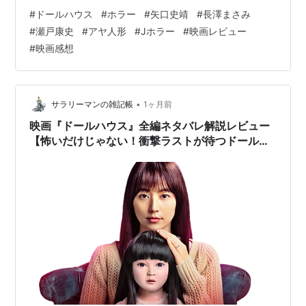
開され、日本中の観客に静かな背筋の凍る恐怖を与えた
#
ドールハウス
#
ホラー
#
矢口史靖
#
長澤まさみ
珠玉のミステリーホラーです。メガホンを取ったのは、
#
瀬戸康史
#
アヤ人形
#
Jホラー
#
映画レビュー
なんと『ウォーターボーイズ』や『スウィングガール
#
映画感想
ズ』など、明るくコミカルなエンターテインメントで知
られる矢口史靖監督。そんな名匠が初めて長編ホラーに
挑み、主演の長澤まさみが圧倒的な狂気と悲哀を体現し
たことで大きな話題となりました。今回は、本作…
•
サラリーマンの雑記帳
1ヶ月前
映画『ドールハウス』全編ネタバレ解説レビュー
【怖いだけじゃない！衝撃ラストが待つドールミ
ステリーを徹底レビュー】