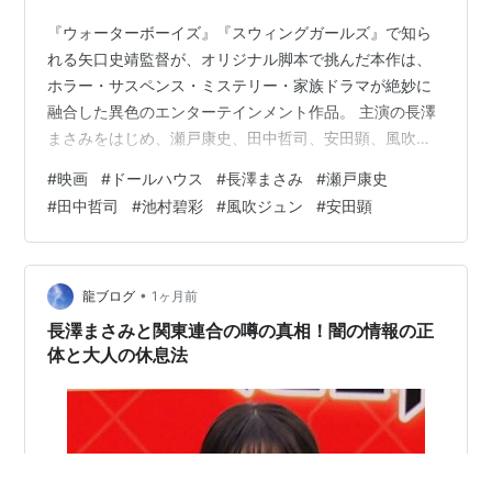
『ウォーターボーイズ』『スウィングガールズ』で知ら
れる矢口史靖監督が、オリジナル脚本で挑んだ本作は、
ホラー・サスペンス・ミステリー・家族ドラマが絶妙に
融合した異色のエンターテインメント作品。 主演の長澤
まさみをはじめ、瀬戸康史、田中哲司、安田顕、風吹ジ
ュンら実力派キャストが集結し、不気味な人形に翻弄さ
#
映画
#
ドールハウス
#
長澤まさみ
#
瀬戸康史
れる一家の恐怖を描いていきます。 この記事では、『ド
#
田中哲司
#
池村碧彩
#
風吹ジュン
#
安田顕
ールハウス』の作品概要や出演者一覧、ストーリー、見
どころを分かりやすく紹介していきます。 鑑賞前の予習
にも、鑑賞後の振り返りにもぜひ参考にしてください。
映画『ドールハウス』(TOHO)より引用 ※本ページはネタ
•
龍ブログ
1ヶ月前
バレを含みます。 ※本ページはプロ…
長澤まさみと関東連合の噂の真相！闇の情報の正
体と大人の休息法