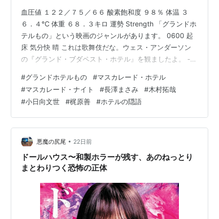
血圧値 １２２／７５／６６ 酸素飽和度 ９８％ 体温 ３
６．４℃ 体重 ６８．３キロ 運勢 Strength 「グランドホ
テルもの」という映画のジャンルがあります。 0600 起
床 気分快 晴 これは歌舞伎だな。ウェス・アンダーソン
の『グランド・ブダペスト・ホテル』を観ましたよ。 -
にこたろう読書室の日乗 0630 起床 気分快 晴 タイム・
#
グランドホテルもの
#
マスカレード・ホテル
ループのＳＦ的ライト・コメディ。『君の名は。』の対
#
マスカレード・ナイト
#
長澤まさみ
#
木村拓哉
極にあるような『リバー、流れないでよ 』も良いね。 -
#
小日向文世
#
梶原善
#
ホテルの隠語
にこたろう読書室の日乗 ホテルを舞台に、立場も境遇も
異なる人々が偶然出会い、それぞれの人生が交差して事
件やドラマが生まれる作品群です。 名前の由来は…
•
悪魔の尻尾
22日前
ドールハウス〜和製ホラーが残す、あのねっとり
まとわりつく恐怖の正体