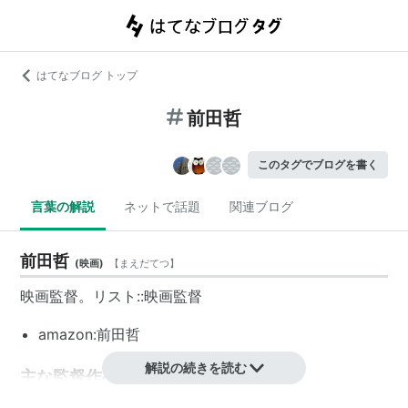
はてなブログ トップ
前田哲
このタグでブログを書く
言葉の解説
ネットで話題
関連ブログ
前田哲
(
映画
)
【
まえだてつ
】
映画監督。リスト::映画監督
amazon:前田哲
解説の続きを読む
主な監督作品