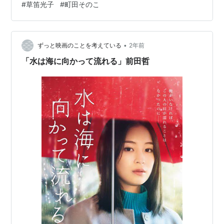
#
草笛光子
#
町田そのこ
前田哲監督の作品です。 ヤフーの「解説」には、こう書
かれています。「小説家・佐藤愛子のエッセイ『九十
歳。何がめでたい』『九十八歳。戦いやまず日は暮れ
ず』を原作にしたコメディードラマ。断筆していた９０
•
ずっと映画のことを考えている
2年前
歳の作家の人生が、社会への怒りをつづったエッセイに
「水は海に向かって流れる」前田哲
よっ…