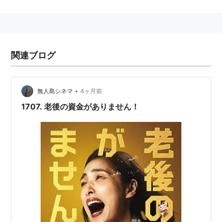
GLOW 僕らはここに…。(2000)
sWinGmaN(2000)
パコダテ人(2002)
棒たおし！(2003)
関連ブログ
ガキンチョ★ＲＯＣＫ(2004)
パローレ(2004)
•
無人島シネマ
4ヶ月前
関連語
1707. 老後の資金がありません！
木下ほうか 粟田麗 宮崎あおい 松田美由紀
Lead キングコング ロザン くりぃむしちゅー