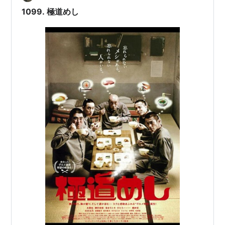
している。 ・・・ ある早朝、民家で老人と訪問介護セン
1099. 極道めし
ター所長の死体が発見された。死ん…