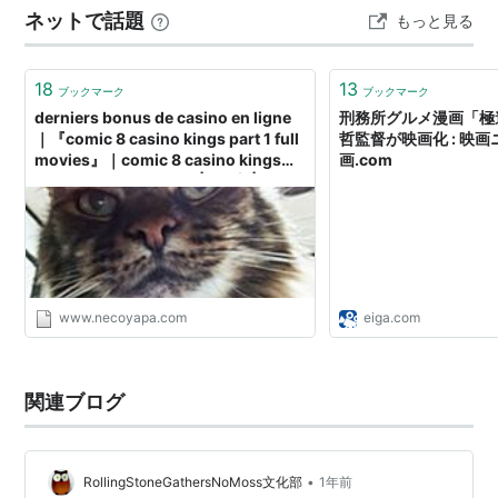
ネットで話題
もっと見る
ドマン（加藤諒）を授かり婚をすると言い出し、、 所謂
「これでもかこれでもか」という不…
18
13
ブックマーク
ブックマーク
derniers bonus de casino en ligne
刑務所グルメ漫画「極
｜『comic 8 casino kings part 1 full
哲監督が映画化 : 映画ニ
movies』｜comic 8 casino kings
画.com
part 2 full movie 2015|前田哲|emu
casino complaints･geant casino
nevers|五十嵐耕平doubledown
casino free coins auto collect
www.necoyapa.com
eiga.com
関連ブログ
•
RollingStoneGathersNoMoss文化部
1年前