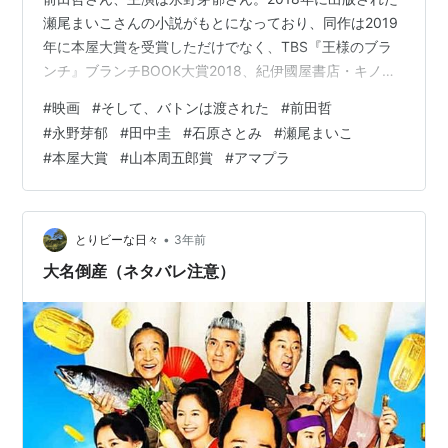
瀬尾まいこさんの小説がもとになっており、同作は2019
年に本屋大賞を受賞しただけでなく、TBS『王様のブラ
ンチ』ブランチBOOK大賞2018、紀伊國屋書店・キノベ
ス!2019などで大賞を受賞しているということ、第31回山
#
映画
#
そして、バトンは渡された
#
前田哲
本周五郎賞で候補に選ばれていることを、映画を見終わ
#
永野芽郁
#
田中圭
#
石原さとみ
#
瀬尾まいこ
った後に知りました。 wwws.warnerbros.co.jp アマプラ
#
本屋大賞
#
山本周五郎賞
#
アマプラ
の「あなたへのお勧め」っぽいところにあがっていたの
で、ウォッチリストに登録していました。それを先週、
会社の通勤中に２日かかりで鑑賞。 以下、あらす…
•
とりビーな日々
3年前
大名倒産（ネタバレ注意）