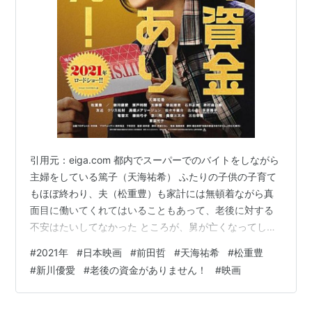
引用元：eiga.com 都内でスーパーでのバイトをしながら
主婦をしている篤子（天海祐希） ふたりの子供の子育て
もほぼ終わり、夫（松重豊）も家計には無頓着ながら真
面目に働いてくれてはいることもあって、老後に対する
不安はたいしてなかった ところが、舅が亡くなってしま
い、その葬儀代を（普段面倒を見ていないこともあっ
#
2021年
#
日本映画
#
前田哲
#
天海祐希
#
松重豊
て）押し付けられてしまう タイミングの悪いことに、そ
#
新川優愛
#
老後の資金がありません！
#
映画
の直後にパートを期間満了でクビになり、実は少し前か
ら経営の芳しくなかった夫の会社が倒産してしまう さら
にフリーターのまゆみ（新川優愛）は、稼ぎの無いバン