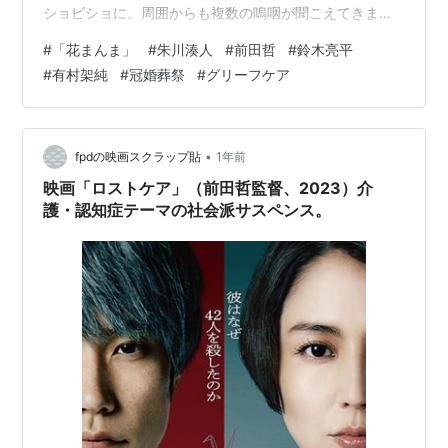
ショビショに。周囲からも複数の嗚咽が聞こえてきまし
た。わたしのためにあるような作品で、冠婚葬祭映画な
#
「花まんま」
#
朱川湊人
#
前田哲
#
鈴木亮平
らびにグリーフケア映画の大傑作でした。今年の一条賞
#
有村架純
#
冠婚葬祭
#
グリーフケア
の大賞最有力候補作です！ ヤフーの「解説」には、こう
書かれています。「小説『赤々煉恋』などで知られる作
家・朱川湊人の直木賞受賞作を映画化。両親を早くに亡
くし、二人きりで生きてきた兄妹の不思議な体験を描
•
fpdの映画スクラップ貼
1年前
く。メガホンを取ったのは『こんな夜更けにバナナか
映画「ロストケア」（前田哲監督、2023）介
よ…
護・認知症テーマの社会派サスペンス。