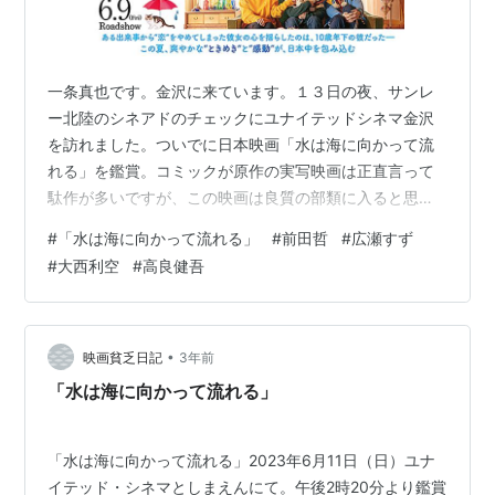
一条真也です。金沢に来ています。１３日の夜、サンレ
ー北陸のシネアドのチェックにユナイテッドシネマ金沢
を訪れました。ついでに日本映画「水は海に向かって流
れる」を鑑賞。コミックが原作の実写映画は正直言って
駄作が多いですが、この映画は良質の部類に入ると思い
ました。主演の広瀬すずが良かったです！ ヤフー映画の
#
「水は海に向かって流れる」
#
前田哲
#
広瀬すず
「解説」には、こう書かれています。「田島列島のコミ
#
大西利空
#
高良健吾
ックを原作に、『そして、バトンは渡された』などの前
田哲監督と『ちはやふる』シリーズなどの広瀬すず主演
で映画化したドラマ。笑顔を見せることのない２６歳の
女性会社員が、男子高校生や脱サラしたマンガ家など男
•
映画貧乏日記
3年前
女４人とシェアハウスで共同生活をする。脚本を『潔…
「水は海に向かって流れる」