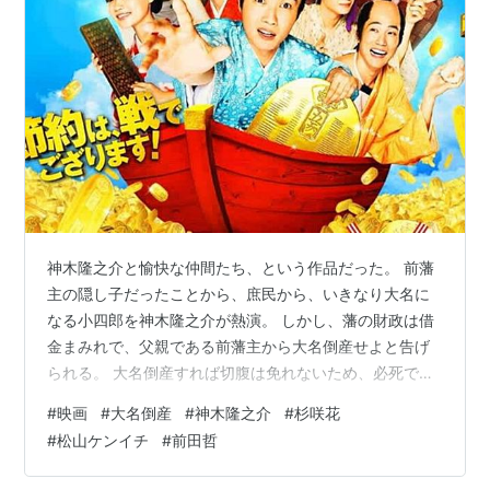
神木隆之介と愉快な仲間たち、という作品だった。 前藩
主の隠し子だったことから、庶民から、いきなり大名に
なる小四郎を神木隆之介が熱演。 しかし、藩の財政は借
金まみれで、父親である前藩主から大名倒産せよと告げ
られる。 大名倒産すれば切腹は免れないため、必死で倹
約するとともに、悪徳商人からの借金を帳消とすべく、
#
映画
#
大名倒産
#
神木隆之介
#
杉咲花
帳簿を調べる。 小四郎の兄でうつけ者の新次郎を松山ケ
#
松山ケンイチ
#
前田哲
ンイチが演じるが、この役は受けなくてよかったので
は。 シリアスな役ばかりだと、たまにこういう役もやり