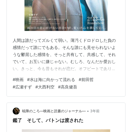
人間は誰だってズルくて弱い。薄汚くドロドロした負の
感情だって誰にでもある。そんな誰にも見せられないよ
うな鬱屈した感情を、そっと共有して、共感して、それ
でいて、お互いに嫌じゃない。むしろ、なんだか愛おし
い。きっと、今も昔もそれが恋だ。オフビートでありな
がら、飄々と、でも、真っすぐな。主題歌がスピッツっ
#
映画
#
水は海に向かって流れる
#
前田哲
てのも出来すぎ。令和の青春映画もいいね。 映画『水は
#
広瀬すず
#
大西利空
#
高良健吾
海に向かって流れる』公式サイト
•
暁降のころ―映画と読書のジャーナル―
3年前
鑑了 そして、バトンは渡された