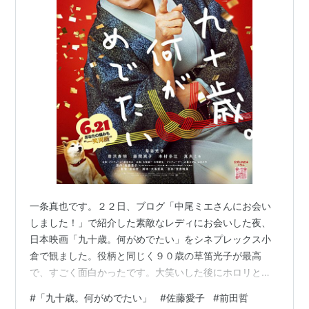
一条真也です。２２日、ブログ「中尾ミエさんにお会い
しました！」で紹介した素敵なレディにお会いした夜、
日本映画「九十歳。何がめでたい」をシネプレックス小
倉で観ました。役柄と同じく９０歳の草笛光子が最高
で、すごく面白かったです。大笑いした後にホロリと泣
けました。ブログ「そして、バトンは渡された」、ブロ
#
「九十歳。何がめでたい」
#
佐藤愛子
#
前田哲
グ「老後の資金がありません」で紹介した映画と同じく