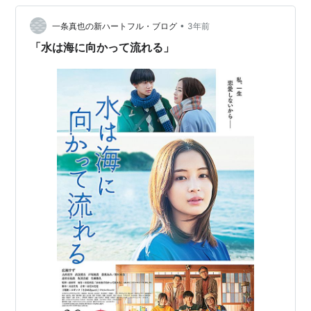
たくなるのだろうか。 コメディーなので、やり過ぎない
と面白くないが。 権力者の不正と闘う庶民という構図で
•
一条真也の新ハートフル・ブログ
3年前
はあるが、何も考えず、神木隆之介の困り…
「水は海に向かって流れる」