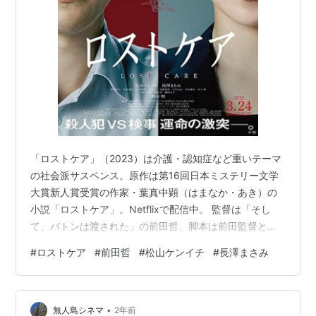
「ロストケア」（2023）は介護・認知症など重いテーマ
の社会派サスペンス。原作は第16回日本ミステリー文学
大賞新人賞受賞の作家・葉真中顕（はまなか・あき）の
小説「ロストケア」。Netflixで配信中。 監督は「そし
て、バトンは渡された」の前田哲、脚本は前田監督と
「四月は君の嘘」「ストロベリーナイト」の龍居由佳里
#
ロストケア
#
前田哲
#
松山ケンイチ
#
長澤まさみ
との共同脚本。 松山ケンイチと長澤まさみが初共演。連
続殺人犯として逮捕された介護士と検事の対峙を描き、
重いテーマに正面からぶつかりあう演技が印象に残る。
•
人が人を裁けるのか、といった法についても問題を提起
無人島シネマ
2年前