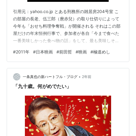
引用元：yahoo.co.jp とある刑務所の雑居房204号室 こ
の部屋の長老、伍三郎（麿赤兒）の取り仕切りによって
今年も「おせち料理争奪戦」が開催される それはこの部
屋だけの年末恒例行事で、参加者が各自「今まで食べた
一番美味しかった食べ物の話」をして、最も美味しそう
な話をした勝者は、刑務所で元旦に出されるおせち料理
#
2011年
#
日本映画
#
前田哲
#
映画
#
極道めし
の中から、好きなものをひとりづつから貰える、という
もの トップバッターの俊介（落合モトキ）は、傷害容疑
で逮捕される直前に逃げ戻った実家で、母親が出してく
•
れた黄金めしについて語る 続く南（勝村政信）は、狙っ
一条真也の新ハートフル・ブログ
2年前
ていたキャバ嬢と息子の三人で出かけた海水浴で味わっ
「九十歳。何がめでたい」
た海鮮バーベキュー 元力士の…