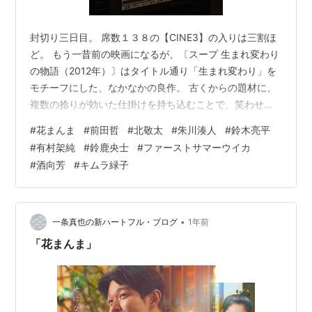
封切り三日目。 席数１３８の【CINE3】の入りは三割ほ
ど。 もう一昔前の映画になるが、〔スープ 生まれ変わり
の物語（2012年）〕はタイトル通り「生まれ変わり」を
モチーフにした、なかなかの良作。 古くからの題材に、
複数の捻りが効いた仕掛けを持ち込むことで、笑わせ
て、泣かせてほろっとさせる良作に仕立て上げている。
#
花まんま
#
前田哲
#
北敬太
#
朱川湊人
#
鈴木亮平
で、本作。「生まれ変わり」とは違った印象を受けるの
#
有村架純
#
鈴鹿央士
#
ファーストサマーウイカ
は、『加藤フミ子（有村架純）』が見ず知らずの他人の
#
酒向芳
#
キムラ緑子
記憶を語るようになったそもそもが冒頭に示されている
からで、生まれた子供に故人の記憶が入り込んだ、が正
しく思える。 とは言え、手垢のついた構図に変わりはな
く、ではここでの差別化は何かとい…
•
一条真也の新ハートフル・ブログ
1年前
「花まんま」