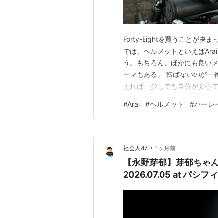
Forty-Eightを買うこと
では、ヘルメットといえばAra
う。もちろん、ほかにも良いメ
ーマもある。 転ばないのが一
えれば、少しでも自分が安心
冒険したくない年齢に、いつの間
#
Arai
#
ヘルメット
#
ハーレ
くなら、ハーレーらしさも欲し
ダビッドソン純正のギアを、一
•
社会人47
1ヶ月前
【永野芽郁】芽郁ちゃ
2026.07.05 at パシ