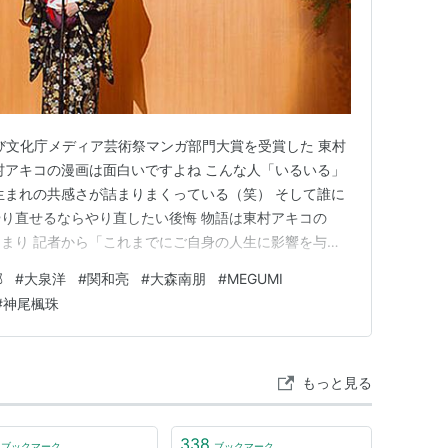
よび文化庁メディア芸術祭マンガ部門大賞を受賞した 東村
村アキコの漫画は面白いですよね こんな人「いるいる」
生まれの共感さが詰まりまくっている（笑） そして誰に
り直せるならやり直したい後悔 物語は東村アキコの
まり 記者から「これまでにご自身の人生に影響を与え
っしゃいますか？」 という質問を投げかけられたのをきっ
郁
#
大泉洋
#
関和亮
#
大森南朋
#
MEGUMI
っていた絵画教室の日高先生のことを思いだします アキ
#
神尾楓珠
場に棄てられて…
もっと見る
338
ブックマーク
ブックマーク