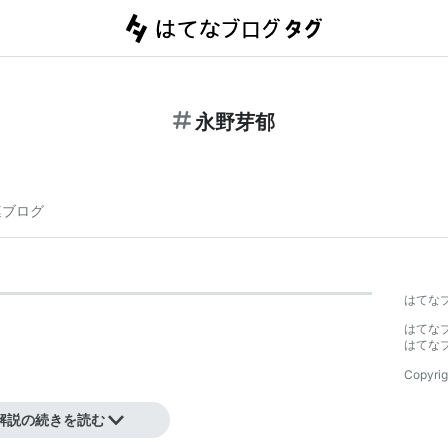
永野芽郁
連ブログ
はてな
はてな
はてな
Copyrig
解説の続きを読む
ション