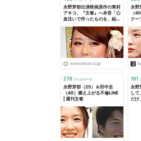
永野芽郁出演映画原作の東村
永野
アキコ、『文春』へ本音「心
（4
血注いで作ったものを、結果
クーフ
的に潰すという矛盾に…」
「二重人格の人と…」
www.oricon.co.jp
b
278
191
ブックマーク
永野芽郁（25）＆田中圭
永野
（40）燃え上がる不倫LINE
して
| 週刊文春
だけ
祭“
ニチア
ニュ