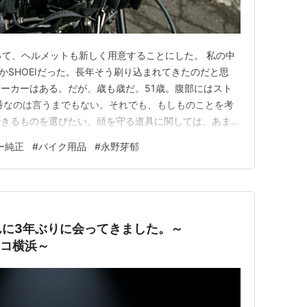
が決まって、ヘルメットも新しく用意することにした。 私の中
iかSHOEIだった。長年そう刷り込まれてきたのだと思
ーカーはある。だが、歳も歳だ。51歳。腹部にはスト
番なのは言うまでもない。それでも、もしものことを考
できるものを選びたい。頭を守る道具に関しては、あまり
にかなっていた。 そう考えて、Araiにした。 せっか
ー純正
#
バイク用品
#
永野芽郁
い ただ、せっかくハーレーに乗るのである。 ハーレー
…
んに3年ぶりに会ってきました。～
フィコ横浜～