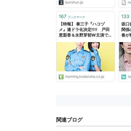
bunshun.jp
n
167
133
ブックマーク
【特報】 泰三子『ハコヅ
坂口
メ』連ドラ化決定!!!! 戸田
関係
恵梨香＆永野芽郁W主演で
春が報
日テレ系2021年7月スター
か」
ト！
んだ
morning.kodansha.co.jp
t
関連ブログ