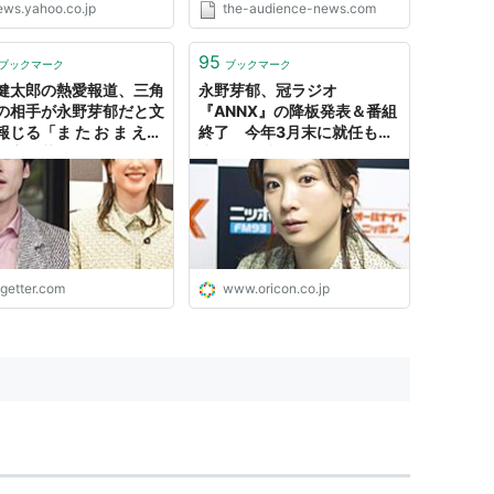
ews.yahoo.co.jp
the-audience-news.com
95
ブックマーク
ブックマーク
健太郎の熱愛報道、三角
永野芽郁、冠ラジオ
の相手が永野芽郁だと文
『ANNX』の降板発表＆番組
じる「ま た お ま え
終了 今年3月末に就任も…
「永野芽郁って何人いる
先月放送時には“不倫騒動”を
？」
謝罪「誤解を招くような軽率
な行動をした」
ogetter.com
www.oricon.co.jp