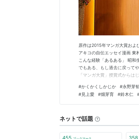
原作は2015年マンガ大賞お
アキコの自伝エッセイ漫画 東
こんな経験「あるある」 昭和
でもある、もし過去に戻ってや
「マンガ大賞」授賞式からはじ
た ”恩師”のような方はいら
#
かくかくしかじか
#
永野芽
かけに 高校時代故郷宮崎で通
#
見上愛
#
畑芽育
#
鈴木仁
コは幼いころ、近所のゴミ捨て
ネットで話題
455
358
ブックマーク