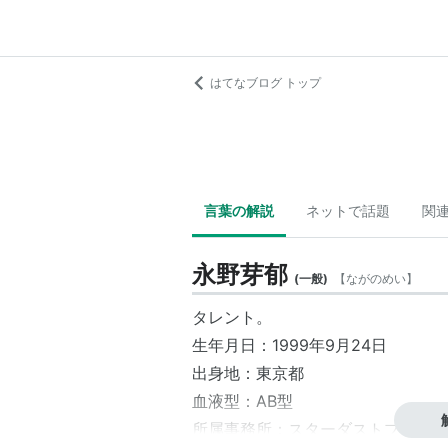
はてなブログ トップ
言葉の解説
ネットで話題
関
永野芽郁
(
一般
)
【
ながのめい
】
タレント。
生年月日：1999年9月24日
出身地：東京都
血液型：AB型
所属事務所：
スターダストプロモー