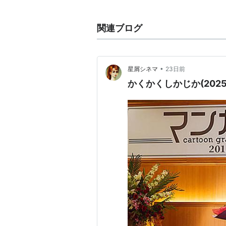
TV
関連ブログ
We Can☆
（BSフジ）
映画
•
星屑シネマ
23日前
私の優しくない先輩
かくかくしかじか(2025
ゼブラーマン -ゼブラシティの逆襲
雑誌
ニコ☆プチ