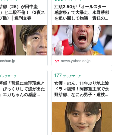
芽郁（25）が田中圭
江頭2:50が『オールスター
0）と二股不倫！〈2夜ス
感謝祭』で大暴走、永野芽郁
゚撮〉 | 週刊文春
を追い回して物議 責任の所
在は誰にある？（田辺ユウ
キ） - エキスパート -
Yahoo!ニュース
unshun.jp
news.yahoo.co.jp
177
ブックマーク
ブックマーク
芽郁「普通に生理現象と
女優・のん、11年ぶり地上波
、びっくりして涙が出た
ドラマ復帰！阿部寛主演で永
」エガちゃんの感謝
野芽郁、なにわ男子・道枝駿
大暴れ騒動”に言及（スポ
佑ら共演の4月期「日曜劇
ネックス） - Yahoo!
場」で | The Audience
ース