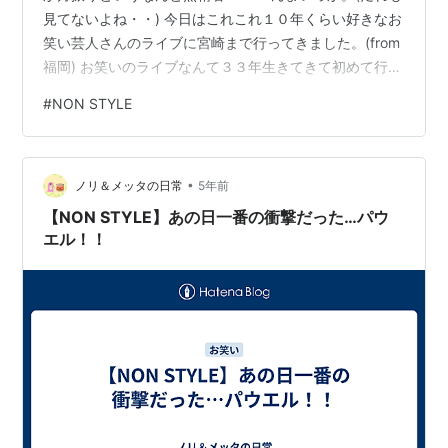
見てないよね・・) 今日はこれこれ１０年くらい好きなお
笑い芸人さんのライブに宮崎まで行ってきました。(from
福岡) お笑いのライブなんて３３年生きてきて初めて行っ
たけど、本当に行ってよかった～(*'ω'*) もう生の石田さ
#
NON STYLE
ん井上さんに鳥肌立ちまくり‼‼‼(よっ鳥肌製造機ｗ) 常に
YouTubeで見てるから生のライブは圧巻でした！！ しか
も人生初のお笑いのライブで人生初の出待ちまでし
•
て・・ 終始井上さんの笑顔は素晴らしかったです。 また
ノリ＆メッタの日常
5年前
ライブがあるときは行けたらいいな～ とても楽しい一日
【NON STYLE】あの日一番の衝撃だった…パウ
でし…
エル！！