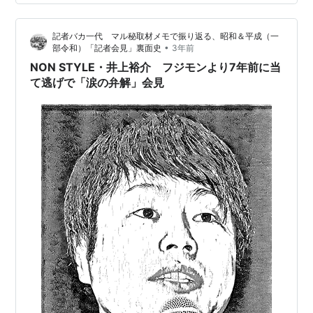
記者バカ一代 マル秘取材メモで振り返る、昭和＆平成（一
•
部令和）「記者会見」裏面史
3年前
NON STYLE・井上裕介 フジモンより7年前に当
て逃げで「涙の弁解」会見