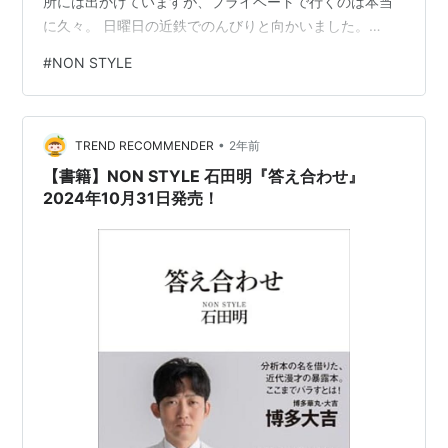
所には出かけていますが、プライベートで行くのは本当
に久々。 日曜日の近鉄でのんびりと向かいました。
NON STYLEは、ずっと単独を見たいと思っていて、今年
#
NON STYLE
無事にチケットを取れたため、結構前からずっと楽しみ
にしていました。 M-1で優勝したのが2008年なので、も
う結構ベテランのはずなのですが、やっぱり若い人たち
•
に人気ですよね。 お客さんも若者の姿がとても目立ち、
TREND RECOMMENDER
2年前
フォトスポットでは行列がずっと長く続いていました。
【書籍】NON STYLE 石田明『答え合わせ』
…
2024年10月31日発売！