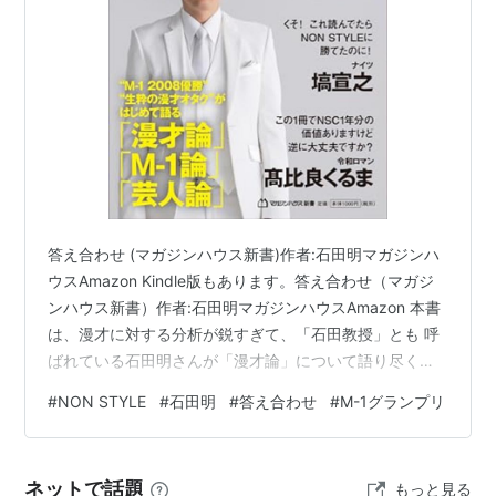
ツッコミ：井上裕介（いのうえ・ゆうすけ）1980年3
月1日大阪府東大阪市出身。
受賞歴
2005年 第26回ABCお笑い新人グランプリ 審査員特別
賞
2006年 第41回上方漫才大賞 優秀新人賞
答え合わせ (マガジンハウス新書)作者:石田明マガジンハ
2006年 第４回MBS新世代漫才アワード 優勝
ウスAmazon Kindle版もあります。答え合わせ（マガジ
2006年 第21回NHK新人演芸大賞演芸部門大賞
ンハウス新書）作者:石田明マガジンハウスAmazon 本書
2007年 NHK爆笑オンエアバトル９代目チャンピオン
は、漫才に対する分析が鋭すぎて、「石田教授」とも 呼
2008年 M-1グランプリ2008 優勝
ばれている石田明さんが「漫才論」について語り尽くし
2009年 S-1バトル6月度月間チャンピオン
た一冊です。 「漫才か漫才じゃないかの違いは何か？」
#
NON STYLE
#
石田明
#
答え合わせ
#
M-1グランプリ
といった【漫才論】から、 「なぜM-1ではネタ選びを間
2010年 S-1グランドチャンピオン2010 優勝
違えてしまうのか？」といった【M-1論】まで、 漫才や
M-1にまつわる疑問に「答え」を出していきます。 読む
ネットで話題
もっと見る
だけで漫才の見方が一気に「深化」する新たな漫才バイ