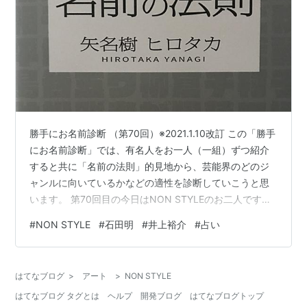
勝手にお名前診断 （第70回）※2021.1.10改訂 この「勝手
にお名前診断」では、有名人をお一人（一組）ずつ紹介
すると共に「名前の法則」的見地から、芸能界のどのジ
ャンルに向いているかなどの適性を診断していこうと思
います。 第70回目の今日はNON STYLEのお二人です。
それぞれのお名前は石田明さんと井上裕介さん、 お二人
#
NON STYLE
#
石田明
#
井上裕介
#
占い
とも本名です。 まず石田明さんですが、 ローマ字で書く
とISHIDA AKIRAとなり、苗字の最後と下の名前の最初の
文字の母音が同じ「ア」である事がよくわかります。 こ
はてなブログ
>
アート
>
NON STYLE
の様なお名前を「名前の法則」の世界では、苗字と下の
はてなブログ タグとは
ヘルプ
開発ブログ
はてなブログトップ
名前のつながりがなめらかで言いやすい事から“なめら