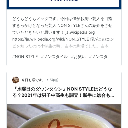
どうもどうもメッタです。今回は僕がお笑い芸人を目指
すきっかけとなった芸人 NON STYLEさんの紹介をさせ
ていただきたいと思います！ ja.wikipedia.org
https://ja.wikipedia.org/wiki/NON_STYLE 僕がこのコン
ビを知ったのは小学生の時、吉本の劇場でした。吉本新
喜劇やいろんな芸人さんがでて笑いを取る中その日一番
#
NON STYLE
#
ノンスタイル
#
お笑い
#
ノンスタ
笑いを取っていたのがこのコンビだと思います。 その時
のネタは忘れもしない 野球 というネタでした。
www.youtube.com こちらです。パウエルがたくさん出
•
現するネタです。僕は初めて好きな芸人さんというもの
今日も暇です。
5年前
が出来た気がします。その…
『水曜日のダウンタウン』NON STYLEはどうな
る？2021年は男子中高生も調査！勝手に総合もま
とめ「女子中高生の好きな芸人2021」