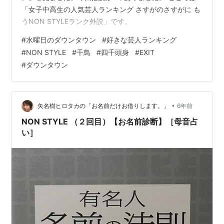
「女子中高生の人気芸人ランキング さすがのさすがに も
うNON STYLEランク外説」です。
#
水曜日のダウンタウン
#
好きな芸人ランキング
#
NON STYLE
#
千鳥
#
四千頭身
#
EXIT
#
ダウンタウン
•
矢名樹ヒロタカの「お名前だけお借りします。」
6年前
NON STYLE （２回目）【お名前診断】［母音占
い］