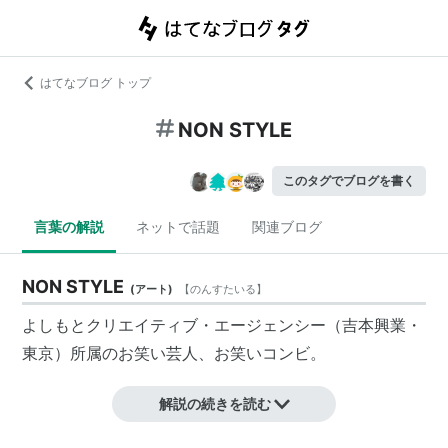
はてなブログ トップ
NON STYLE
このタグでブログを書く
言葉の解説
ネットで話題
関連ブログ
NON STYLE
(
アート
)
【
のんすたいる
】
よしもとクリエイティブ・エージェンシー（吉本興業・
東京）所属のお笑い芸人、お笑いコンビ。
解説の続きを読む
吉本興業に入る前は、路上で漫才をしていた。