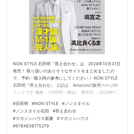
NON STYLE 石田明『答え合わせ』は、2024年10月31日
発売！ 取り扱いのありそうなサイトをまとめましたの
で、予約・購入時の参考にしてください！ NON STYLE
石田明『答え合わせ』 上記は、Amazonの販売ページの
リンクです 価格 ：1,100円（税込） 発売日 ：2024年10
月31日 出版社 ：マガジンハウス 商品コード：
#
石田明
#
NON STYLE
#
ノンスタイル
9784838775279 Amazon e-hon HMV&BOOKS online
#
ノンスタイル石田
#
答え合わせ
紀伊國屋書店ウェブストア セブンネットショッピング タ
#
マガジンハウス新書
#
マガジンハウス
ワーレコードオンライン TSUTAYAオンラインショッピン
#
9784838775279
グ Neowing ホンヤクラブ Yahoo!ショッピ…