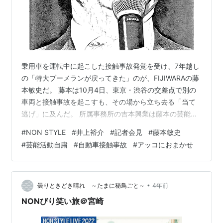
乗用車を運転中に起こした接触事故発覚を受け、7年越し
の「特大ブーメランが戻ってきた」のが、FIJIWARAの藤
本敏史だ。 藤本は10月4日、東京・渋谷の交差点で別の
車両と接触事故を起こすも、その場から立ち去る「当て
逃げ」に及んだ。 所属事務所の吉本興業は藤本の芸能活
動自粛を発表。藤本の謝罪コメントも公表したが、これ
#
NON STYLE
#
井上裕介
#
記者会見
#
藤本敏史
で蒸し返されたのが、かつての藤本の発言だった。 2016
#
芸能活動自粛
#
自動車接触事故
#
アッコにおまかせ
年12月、NON STYLEの井上裕介が自動車を運転中にタク
シーに衝突。 井上は現場を離れ、その後、過失運転致傷
や道路交通法違反で書類送検された。 当時、藤本は井上
の当て逃げに対し、ネット番組でこう苦言を呈してい
•
曇りときどき晴れ ～たまに秘鳥ごと～
4年前
る。 「なんで車…
NONびり笑い旅＠宮崎