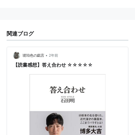
オーディションでbaseよしもとに合格、
当時の劇場ランキングバトルで、1位に多数輝いた。
関連ブログ
石田の真っ白な衣装がトレードマーク。
石田の動きと造語力中心のネタ＆井上のイキリキャラを
前面に出す漫才でbaseでの人気を確立し、
•
琥珀色の戯言
2年前
『爆笑オンエアバトル』第８回ファイナル進出。
【読書感想】答え合わせ ☆☆☆☆☆
2008年のbaseよしもとの世代交代を受けて東京に進
出、この年にM-1グランプリで優勝を果たした。
ボケ：石田明（いしだ・あきら）1980年2月20日大
阪府大阪市北区出身。