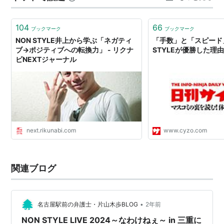
ブルです。 【本書の内容】 ・「偶然の立ち話」が漫才の
リスト::お笑い関連
原点…
104
66
ブックマーク
ブックマーク
NON STYLE井上から学ぶ「ネガティ
「手数」と「スピード
ブ→ポジティブへの転換力」 - リクナ
STYLEが優勝した理
ビNEXTジャーナル
next.rikunabi.com
www.cyzo.com
関連ブログ
•
名古屋駅前の弁護士・片山木歩BLOG
2年前
NON STYLE LIVE 2024～なわけねぇ～ in 三重に