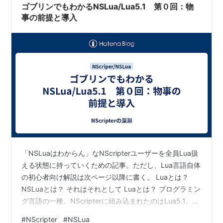
リプトが、定義節終了時に自動で読…
ゴブリンでもわかるNSLua/Lua5.1 第０回：物
銀色
ねこねこソフト
商
2001-
EAN:493506630
事の前提と導入
業
08-31
銀色
ねこねこソフト
商
2001-
EAN:493506630
業
08-31
ひとかた
お竜
同
2001-
人
10-10
TWILIGHT
あんたっちゃぶる
商
2001-
EAN:493506630
DUAL
業
12-28
雪明りの
ConEt Soft
同
2001-
Melody
人
12-30
ボンデー
アイル
商
2002-
EAN:493784712
「NSLuaはわからん」なNScripterユーザーを全員Lua扱
ジ・ゲーム
業
01-25
える状態に持っていくための記事。ただし、Lua言語自体
〜深窓の隷
の初心者向け解説は次ページ以降に書く。 Luaとは？
嬢達〜
NSLuaとは？ それはそれとして Luaとは？ プログラミン
ONE2〜永遠
BaseSon
商
2002-
EAN:499566940
グ言語の一種。NScripterに組み込まれたのはLua5.1。
の約束〜
業
04-26
Lua5.1は最も人気だった時期のバージョンであり、その
#
NScripter
#
NSLua