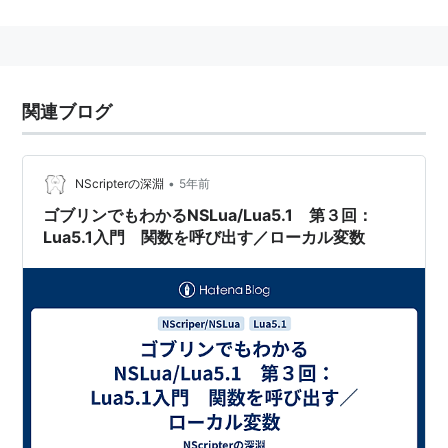
MacOSxをはじめLinux等様々なプラットフォームで起
動する互換エンジンが公開されている。
NScriptの言語としての特徴
関連ブログ
文法的にはBASICに近い。
whileやdoはないがforはある。
•
NScripterの深淵
5年前
gotoが普通に存在する。
ゴブリンでもわかるNSLua/Lua5.1 第３回：
変数名が数字であり、他の（C言語等の）文字列名変
Lua5.1入門 関数を呼び出す／ローカル変数
数に慣れた人間には面食らう部分があるが、逆にそ
れを利用したスクリプティングも可能になる。ポイ
ンタや（Perlの）リファレンスのようなことをするに
は、必須のテクニックである。
対象
プログラミングの知識が乏しいシナリオライターを主眼
に置いたツールだが、当然習熟すればアクション等、