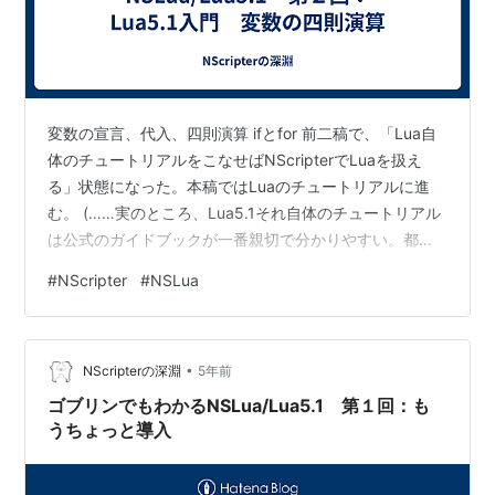
発売日:
2006/08/31
メディア:
ペーパーバック
購入
: 4人
クリック
: 99回
この商品を含むブログ (10件) を見る
NScripterエンジンを使用した主な商業＋同人作
変数の宣言、代入、四則演算 ifとfor 前二稿で、「Lua自
体のチュートリアルをこなせばNScripterでLuaを扱え
品
る」状態になった。本稿ではLuaのチュートリアルに進
む。 (……実のところ、Lua5.1それ自体のチュートリアル
ゲーム名
ソフトハウス
商/
発売日
ア
EAN
は公式のガイドブックが一番親切で分かりやすい。都道
同
マ
府県単位なら一冊くらいは在庫があるはずなので、紙の
ゾ
#
NScripter
#
NSLua
ン
本に抵抗がない人はもうこのページ閉じて地元の図書館
に取り寄せ予約を出す方がよい。) それはそれとして、ま
シンクロ
sheep
商
2000-
EAN:452712013
ずは「NScripterの延長で理解できる変数定義／四則演
業
03-24
•
算」から。 変数の宣言、代入、四則演算 ～以下、
NScripterの深淵
5年前
月姫
半月版
TYPE-MOON
同
2000-
system.lua内に記述されている前提～ --「--…
ゴブリンでもわかるNSLua/Lua5.1 第１回：も
人
08（夏
うちょっと導入
コミ）
Liebe 〜想い
カスタムソフトウ
商
2000-
EAN:454357700
出の贈り
ェア
業
11-24