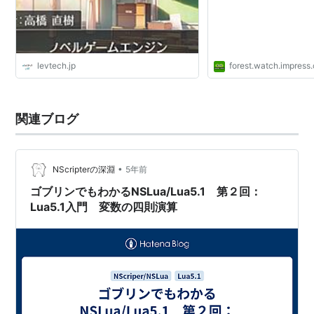
メディア:
単行本
購入
: 8人
クリック
: 241回
この商品を含むブログ (30件) を見る
levtech.jp
forest.watch.impress.
あどばんすどNScripterオフィシ
ャルガイド
関連ブログ
作者:
畔田英明,森皿尚行,高橋直樹
出版社/メーカー:
秀和システム
発売日:
2005/07/08
メディア:
単行本
•
NScripterの深淵
5年前
購入
: 7人
クリック
: 110回
この商品を含むブログ (22件) を見る
ゴブリンでもわかるNSLua/Lua5.1 第２回：
Lua5.1入門 変数の四則演算
Nscripterではじめる ノベルゲー
ム制作
作者:
高橋直樹,桂ともえ(株式会社ネク
ストン「PSYCHO」),下地和彦,株式会
社ユニゾン
出版社/メーカー:
新紀元社