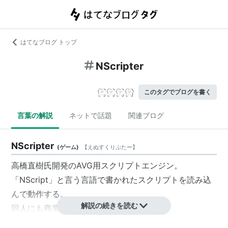
はてなブログ トップ
NScripter
このタグでブログを書く
言葉の解説
ネットで話題
関連ブログ
NScripter
(
ゲーム
)
【
えぬすくりぷたー
】
高橋直樹
氏開発のAVG用スクリプトエンジン。
「NScript」と言う言語で書かれたスクリプトを読み込
んで動作する。
解説の続きを読む
同人にも商業にも使用例が豊富にある。
対応OSは
Windows
のみとなるが、非公式として