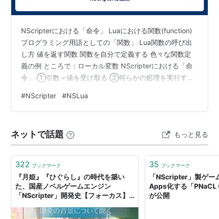
ADVに問わず様々なジャンルを作る事が出来る。
学習資料
NScripterにおける「命令」 Luaにおける関数(function)
プログラミング用語としての「関数」 Lua関数の呼び出
解説はWeb上に点在。関連書籍は、下記の通り。
し方 値を返す関数 関数を自分で定義する 色々な関数定
義の例 ところで：ローカル変数 NScripterにおける「命
改訂版 NScripterオフィシャルガ
令」 ①引数＝値を受け取る ②何らかの処理を実行する
イド
③結果を返す といった機能を有する。 Luaにおける関数
#
NScripter
#
NSLua
作者:
畔田英明,森皿尚行,高橋直樹
(function) ①値を受け取る ②処理を実行する ③結果＝
出版社/メーカー:
秀和システム
値を返す といった機能(function)を持つ。 NScripterと同
発売日:
2007/12/25
じでしょ？(もちろん本当は色々異なるが今は省略する)
メディア:
単行本
ネットで話題
もっと見る
現時点では「とりあえず」命令とは関数である、関数と
購入
: 18人
クリック
: 189回
この商品を含むブログ (11件) を見る
は…
322
35
ブックマーク
ブックマーク
『月姫』『ひぐらし』の時代を築い
「NScripter」製ゲー
NScripterオフィシャルガイド
た、国産ノベルゲームエンジン
Apps化する「PNaCL O
作者:
畔田英明,森皿尚行,高橋直樹
「NScripter」開発史【フォーカス】 -
が公開
出版社/メーカー:
秀和システム
レバテックLAB
発売日:
2004/09/10