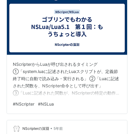
物〜
月姫
TYPE-MOON
同
2000-
人
12（冬
コミ）
One Way
王宮魔法劇団
同
2000-
Love〜ミン
人
12（冬
トちゃん物
コミ）
語〜
NScripterからLuaが呼び出されるタイミング
Dolls
TOUCHABLE
商
2001-
EAN:49350663
Antique 〜人
業
02-23
①「system.luaに記述されたLuaスクリプトが、定義節
形達の館〜
終了時に自動で読み込み・実行される」 ②「Luaに記述
された関数を、NScripter命令として呼び出す」
みずいろ
ねこねこソフト
商
2001-
③「Luaに記述された関数が、NScripterの特定の動作に
業
04-13
反応して自動で呼び出される(コールバック)」 NScripter
#
NScripter
#
NSLua
歌月十夜
TYPE-MOON
同
2001-
からLuaが呼び出されるタイミング 大別して３種類あ
人
08（夏
る。 Lua言語それ自体についてのチュートリアル以前
コミ）
に、「いつ呼び出される／呼び出せるのか」という前提
銀色
ねこねこソフト
商
2001-
EAN:493506690
•
を確認しておく。 ①「system.luaに記述されたLuaスク
NScripterの深淵
5年前
業
08-31