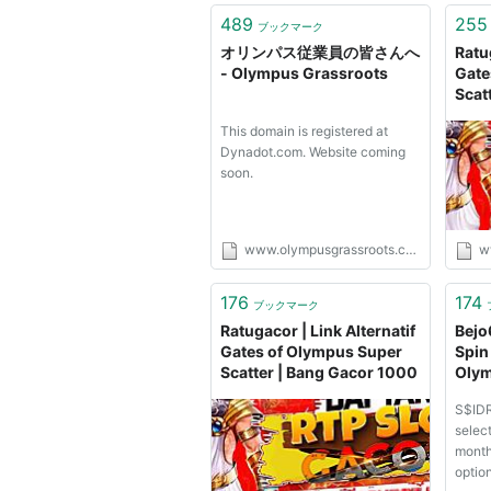
489
255
ブックマーク
オリンパス従業員の皆さんへ
Ratug
- Olympus Grassroots
Gate
Scat
This domain is registered at
Dynadot.com. Website coming
soon.
www.olympusgrassroots.com
w
176
174
ブックマーク
Ratugacor | Link Alternatif
Bejo
Gates of Olympus Super
Spin
Scatter | Bang Gacor 1000
Oly
S$IDR
select
month
option