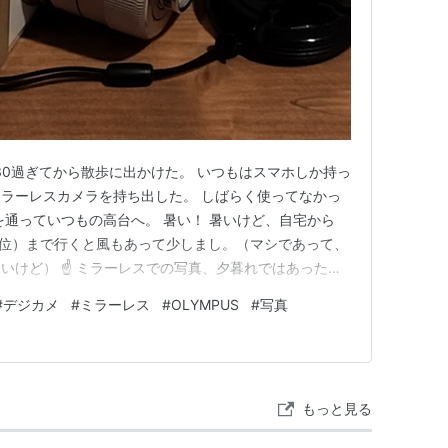
30過ぎてから散歩に出かけた。 いつもはスマホしか持っ
ラーレスカメラを持ち出した。 しばらく使ってなかっ
を通っていつもの高台へ。 暑い！ 暑いけど、自宅から
5m位）まで行くと風もあって少しまし。（マシであって、
いけど） ☝ ミラーレスでの写真、夕暮れではあったけ
た。手振れもある。設定もロクに確認せずに撮ったけど、
#
デジカメ
#
ミラーレス
#
OLYMPUS
#
写真
。 ちなみに、持って行ったカメラは「OLYMPUS
もっと見る