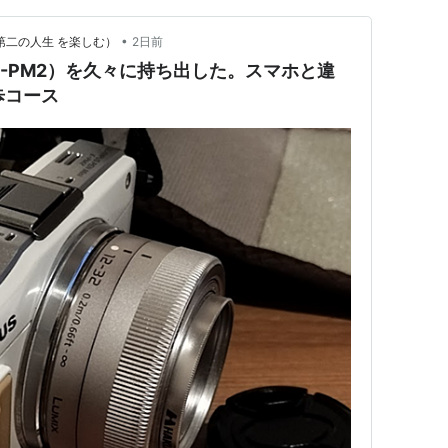
•
第二の人生 を楽しむ）
2日前
E-PM2）を久々に持ち出した。スマホと違
歩コース