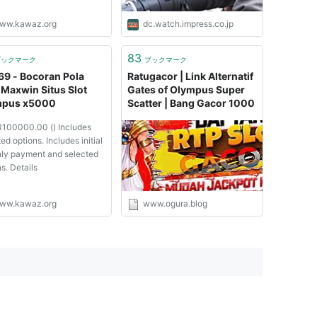
ww.kawaz.org
dc.watch.impress.co.jp
83
ブックマーク
ブックマーク
69 - Bocoran Pola
Ratugacor | Link Alternatif
 Maxwin Situs Slot
Gates of Olympus Super
mpus x5000
Scatter | Bang Gacor 1000
100000.00 () Includes
ed options. Includes initial
ly payment and selected
s. Details
ww.kawaz.org
www.ogura.blog