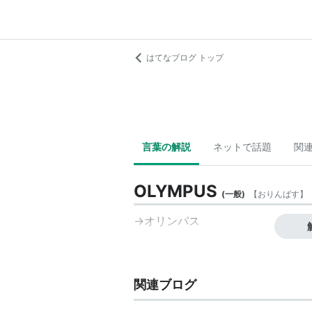
はてなブログ トップ
言葉の解説
ネットで話題
関
OLYMPUS
(
一般
)
【
おりんぱす
】
→オリンパス
関連ブログ