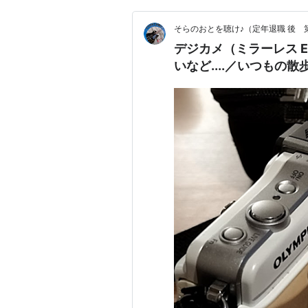
そらのおとを聴け♪（定年退職 後 
デジカメ（ミラーレス 
いなど....／いつもの散