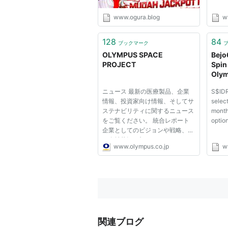
www.ogura.blog
w
128
84
ブックマーク
OLYMPUS SPACE
Bejo
PROJECT
Spin
Oly
ニュース 最新の医療製品、企業
S$IDR
情報、投資家向け情報、そしてサ
select
ステナビリティに関するニュース
month
をご覧ください。 統合レポート
option
企業としてのビジョンや戦略、そ
の進捗状況に加え、ガバナンスの
www.olympus.co.jp
w
取り組みについてわかりやすくま
とめています。当社の歩みと今後
の方向性をご覧いただけます。
マテリアリティトピックス オリ...
関連ブログ