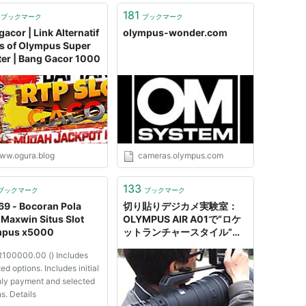
181
ブックマーク
ブックマーク
acor | Link Alternatif
olympus-wonder.com
s of Olympus Super
ter | Bang Gacor 1000
ww.ogura.blog
cameras.olympus.com
133
ブックマーク
ブックマーク
69 - Bocoran Pola
切り貼りデジカメ実験室：
 Maxwin Situs Slot
OLYMPUS AIR A01で“ロケ
mpus x5000
ットランチャースタイル”
1,200mm相当の超望遠レン
100000.00 () Includes
ズを肩に担いで撮る
ed options. Includes initial
ly payment and selected
s. Details