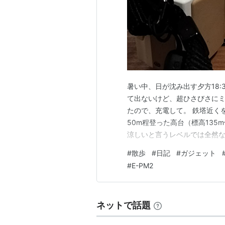
暑い中、日が沈み出す夕方18:
て出ないけど、超ひさびさにミ
たので、充電して。 鉄塔近く
50m程登った高台（標高13
涼しいと言うレベルでは全然な
ど全体的に暗く映ってしまっ
#
散歩
#
日記
#
ガジェット
もう少しちゃんと撮ればよかった
#
E-PM2
PEN mini E-PM2」10年…
ネットで話題