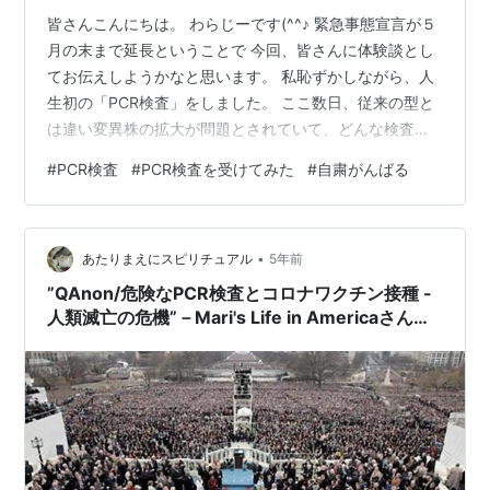
皆さんこんにちは。 わらじーです(^^♪ 緊急事態宣言が５
月の末まで延長ということで 今回、皆さんに体験談とし
てお伝えしようかなと思います。 私恥ずかしながら、人
生初の「PCR検査」をしました。 ここ数日、従来の型と
は違い変異株の拡大が問題とされていて、どんな検査な
のかな？と気になる方もいらっしゃるかと思います。
#
PCR検査
#
PCR検査を受けてみた
#
自粛がんばる
PCR検査までの流れ 受けた感想 SNSやってます(^^♪ 私は
GW中は公共交通機関ということで、休むことなく働いて
いました。 ここ2週間くらいは、各地で変異種が流行と
•
いうことで、大人しくしていようと思い仕事以外は家に
あたりまえにスピリチュアル
5年前
引きこもって映画を見たり、アニメを見たりなどして時
”QAnon/危険なPCR検査とコロナワクチン接種 -
間を潰していまし…
人類滅亡の危機”－Mari's Life in Americaさんの
ブログより