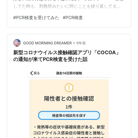
してた時も、刑務所みたいに同じことを繰り返してる
日々だと思ってたけど、 家で仕事してたらもっと感じ
#
PCR検査を受けてみた
#
PCR検査
る。 家から１歩もでーへんくせに、ちゃっかりしっかり
お昼ごはんは食べるし。笑 やべえな。 ＰＣＲ検査した時
の事やけど、 貴重な経験談としてこれは言いたいと思う
•
事があったんよね！ とある病院を案内されたので時間通
GOOD MORNING DREAMER
6年前
りに到着。 院内には入らないでと言われていたので、裏
新型コロナウイルス接触確認アプリ「COCOA」
口で待ってると、Ｔ…
の通知が来てPCR検査を受けた話