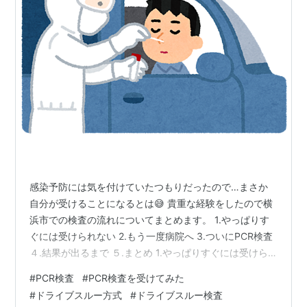
感染予防には気を付けていたつもりだったので…まさか
自分が受けることになるとは😅 貴重な経験をしたので横
浜市での検査の流れについてまとめます。 1.やっぱりす
ぐには受けられない 2.もう一度病院へ 3.ついにPCR検査
４.結果が出るまで ５.まとめ 1.やっぱりすぐには受けら
れない 復職後、息子も熱を出すことなく慌ただしくも順
#
PCR検査
#
PCR検査を受けてみた
調な日々だった。その日は突然やってきた... まさかのわ
#
ドライブスルー方式
#
ドライブスルー検査
たしが発熱！！😂 土曜に熱が出たのでまぁ月曜日には治