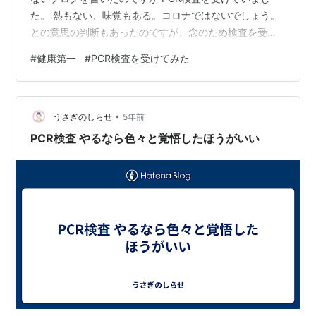
た。 熱もない、味覚もある。コロナではないでしょう。
との意思の判断もあったのですが、念のため検査を受け
ることにしました。 PCR検査の手順 任意検査だったの
#
健康第一
#
PCR検査を受けてみた
で、受けるか受けないかの説明があります 受けます、と
答えた場合、いつごろに回答が来るかの説明がありまし
た。 そして、1時間内で飲食していないか質問されます。
•
その後、車に戻り※、チューブ型試験管に唾液を結構な量
うさぎのしらせ
5年前
を入れます。先ほどの、質問で、飲食があった場合、し
PCR検査 やるなら色々と覚悟したほうがいい
ばらく待つ必要があったの…