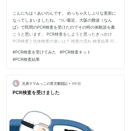
こんにちは！あいのんです。 めっちゃ久しぶりな更新に
なってしまいましたね。 つい最近、大阪の難波（なん
ば）で民間のPCR検査を受けたのでその時の体験談を書
こうと思います。 PCR検査をしようと思ったきっかけ
PCR検査と抗体検査の違いは？ 検査の流れ 検査結果 行
ってみての感想 大阪の難波で出来る民間のPCR検査セン
#
PCR検査を受けてみた
#
PCR検査キット
ター ・東亜産業 新型コロナPCR検査センター ・大阪
#
PCR検査結果
PCR検査センター さいごに PCR検査をしようと思ったき
っかけ 同僚の近親者が新型コロナウイルス陽性になった
ことです。 本人が陽性検査を待つ間、会社は社員に対し
て何も対応をしないという決定をしたため 自分の身は自
•
兄弟ママみっこの育児奮闘記
6年前
分で守らなけれ…
PCR検査を受けました