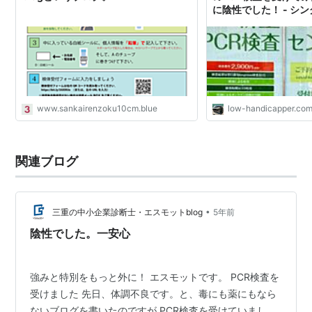
に陰性でした！ - シ
への道は遠い？
www.sankairenzoku10cm.blue
low-handicapper.co
関連ブログ
•
三重の中小企業診断士・エスモットblog
5年前
陰性でした。一安心
強みと特別をもっと外に！ エスモットです。 PCR検査を
受けました 先日、体調不良です。と、毒にも薬にもなら
ないブログを書いたのですが PCR検査を受けていまし