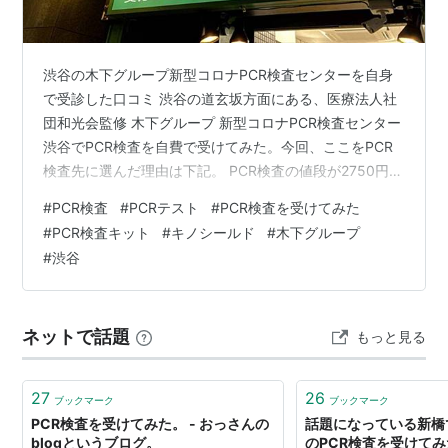
渋谷の木下グループ新型コロナPCR検査センターを自身
で受診した口コミ 渋谷の道玄坂方面にある、医療法人社
団和光会監修 木下グループ 新型コロナPCR検査センター
渋谷でPCR検査を自費で受けてみた。今回、ここをPCR
検査先に選んだ理由は下記。 PCR検査の値段が2750円税
込み、と格段に安い 予約ができて、すぐ終わるので効率
#
PCR検査
#
PCRテスト
#
PCR検査を受けてみた
的 22時まで営業していて遅くまで検査ができる 検査後、
#
PCR検査キット
#
キノシールド
#
木下グループ
ほぼ24時間以内に検査結果が出る（例外あり） 木下グル
#
渋谷
ープ新型コロナPCR検査センター 日本で一番安いので
は！？PCR検査が自費検査でも2750円 今回は自費での検
査で、個人のため、2750円だった。15000円くらいが…
ネットで話題
もっと見る
27
26
ブックマーク
ブックマーク
PCR検査を受けてみた。 - おっさんの
話題になっている新橋
blogというブログ。
のPCR検査を受けて