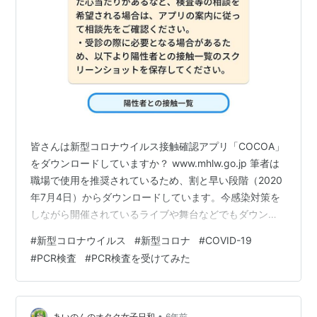
皆さんは新型コロナウイルス接触確認アプリ「COCOA」
をダウンロードしていますか？ www.mhlw.go.jp 筆者は
職場で使用を推奨されているため、割と早い段階（2020
年7月4日）からダウンロードしています。今感染対策を
しながら開催されているライブや舞台などでもダウンロ
ードが推奨されているので、このブログの読者様にはす
#
新型コロナウイルス
#
新型コロナ
#
COVID-19
でに利用されている方が多いかも知れません。 そんな筆
#
PCR検査
#
PCR検査を受けてみた
者のスマートフォンに、ダウンロードから早200日ほど
が経った2021年1月20日、通勤途中の電車の中で、沈黙
を守っていた「COCOA」から遂にあの通知が来ました。
•
あいのんのオタク女子日和
6年前