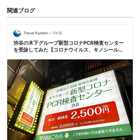
関連ブログ
•
Travel Kurarin
5年前
渋谷の木下グループ新型コロナPCR検査センター
を受診してみた【コロナウイルス、キノシール
ド、東京、格安、安い、時間、予約、自費、即
日、2000円】