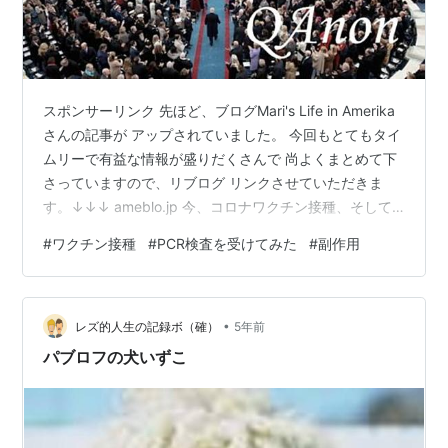
スポンサーリンク 先ほど、ブログMari's Life in Amerika
さんの記事が アップされていました。 今回もとてもタイ
ムリーで有益な情報が盛りだくさんで 尚よくまとめて下
さっていますので、リブログ リンクさせていただきま
す。↓↓↓ ameblo.jp 今、コロナワクチン接種、そして
PCR検査自体の危険性を伝える情報が 多くなってきてい
#
ワクチン接種
#
PCR検査を受けてみた
#
副作用
ます。 佐野美代子さんもブログに挙げられていたと 思い
ますが、検査やマスクを介して 何やら変なもの（ナノワ
ーム）が…。 ameblo.jp そういえば 昨年のアベノマスク
•
を顕微鏡で見たら 虫のような変なものが…って話もあり
レズ的人生の記録ボ（確）
5年前
ましたよね。 何でしょうか、…
パブロフの犬いずこ