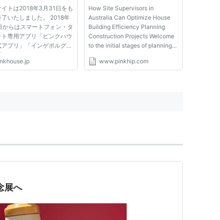
| Pink Hip
イトは2018年3月31日をも
How Site Supervisors in
了いたしました。 2018年
Australia Can Optimize House
1日からはスマートフォン・タ
Building Efficiency Planning
ット専用アプリ「ピンクハウ
Construction Projects Welcome
式アプリ」「インゲボルグ公
to the initial stages of planning
プリ」がスタートしておりま
construction projects, where the
inkhouse.jp
www.pinkhip.com
 アプリのインストールはこ
essence lies in precision,
から。 ピンクハウス公式ア
foresight, and effective strategy.
ttp://uplink-app-
It's akin to laying a strong
m/app/download/sid/7648
foundation, no different fr...
..
念展へ