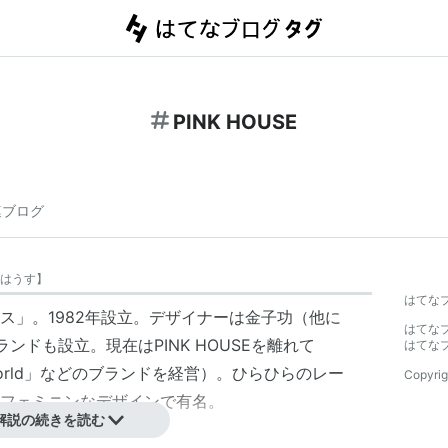
PINK HOUSE
連ブログ
はうす
】
はてな
ス」。1982年設立。デザイナーは
金子功
（他に
はてな
どのブランドも設立。現在はPINK HOUSEを離れて
はてな
ful World」などのブランドを経営）。ひらひらのレー
Copyrig
フェミニンなデザインで有名。
解説の続きを読む