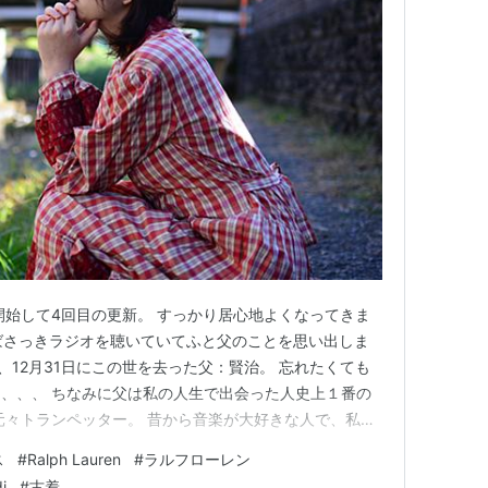
開始して4回目の更新。 すっかり居心地よくなってきま
いえばさっきラジオを聴いていてふと父のことを思い出しま
末、12月31日にこの世を去った父：賢治。 忘れたくても
、、、 ちなみに父は私の人生で出会った人史上１番の
元々トランペッター。 昔から音楽が大好きな人で、私も
に山積みになっているカセットテープを漁り、勝手にいろ
ス
#
Ralph Lauren
#
ラルフローレン
た。 流行りの曲はあまり好まないので晩年は自然とラ
i
#
古着