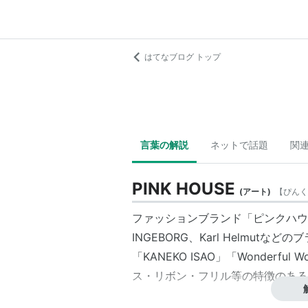
はてなブログ トップ
言葉の解説
ネットで話題
関
PINK HOUSE
(
アート
)
【
ぴんく
ファッションブランド「ピンクハウ
INGEBORG、Karl Helmutな
「KANEKO ISAO」「Wonder
ス・リボン・フリル等の特徴のある