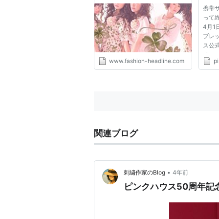
event at Shinjuku Isetan
携帯サ
from February 18th |
って終
FASHION | FASHION
4月
HEADLINE
ブレ
ス公
式ア
www.fashion-headline.com
p
す。
ちら
プリ h
v3.co
インゲ.
関連ブログ
•
刺繍作家のBlog
4年前
ピンクハウス50周年記