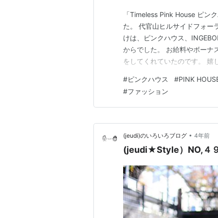
「Timeless Pink Hou
た。 代官山ヒルサイドフォー
けは、ピンクハウス、INGE
からでした。 お給料やボーナ
をしてくれていたのです。 嬉
お洋服たちが一堂に会すとい
#
ピンクハウス
#
PINK HOUS
たくて鑑賞したくて行ってみ
#
ファッション
した。 「かわいい×かわいい…
•
(jeudi)のいろいろブログ
4年前
(jeudi★Style）NO,４