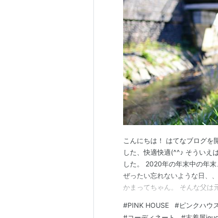
こんにちは！ はてなブログを
した、快適快適(^^♪ そう
した。 2020年の年末中の年
ぜったい忘れないような日、、
かまってちゃん。 そんな父は
幼い頃からクローゼットの中
#
PINK HOUSE
#
ピンクハウ
いろ再生して楽しんでおりまし
#
コーディネート
#
古着屋jeud