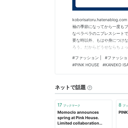
koborisatoru.haten
袖の季節になってから一度も
なペラペラのニプレスシート
要な時以外、もはや身につけ
ろう。だからどうせならちょ
ーを買おうかな。 まずブラジ
#
ファッション |
#
ファッショ
と、下着をしなければ胸が垂
#
PINK HOUSE
#
KANEKO IS
そも加齢に伴い身体が変化す…
ネットで話題
17
8
ブックマーク
ブ
Momoclo announces
PIN
spring at Pink House.
Limited collaboration