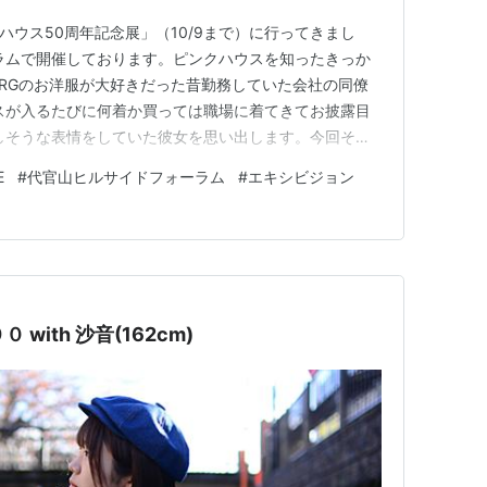
se ピンクハウス50周年記念展」（10/9まで）に行ってきまし
ラムで開催しております。ピンクハウスを知ったきっか
BORGのお洋服が大好きだった昔勤務していた会社の同僚
スが入るたびに何着か買っては職場に着てきてお披露目
しそうな表情をしていた彼女を思い出します。今回その
うことで、かわいい、ガーリー、フェミニンの世界に触れ
E
#
代官山ヒルサイドフォーラム
#
エキシビジョン
ました。お洋服のコーデ、色と柄の合わせ方に魅了されま
９０ with 沙音(162cm)