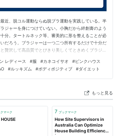
ablog.com 最近、脱コル運動ならぬ脱ブラ運動を実践している。半
ブラジャーを身につけていない。小胸だから絆創膏のよう
で十分。タートルネック等、審美的に形を整えることが必
ないだろう。ブラジャーは一つ二つ所有するだけで十分だ
っと贅沢して高品質でとびきり美しくてときめくブラジャ
ャーは熱いし、疲れるから、しない。研究を調べてみる
ン レディース
#
服
#
カネコイサオ
#
ピンクハウス
れるとする説と、意味がないとする説が両方あるし、そも
AO
#
ルッキズム
#
ボディポジティブ
#
ダイエット
もっと見る
7
ックマーク
ブックマーク
K HOUSE
How Site Supervisors in
Australia Can Optimize
House Building Efficiency