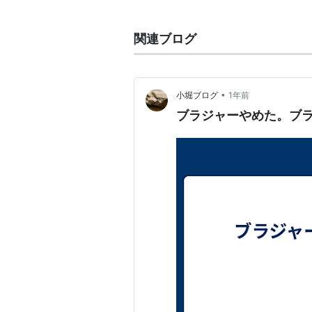
*
リスト
：
リスト::ファッションブ
関連ブログ
•
小堀ブログ
1年前
ブラジャーやめた。ブ