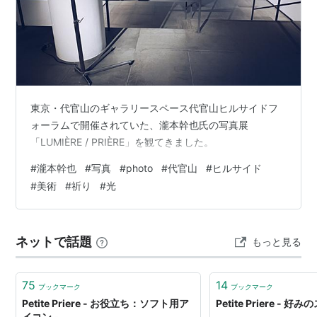
1991年1月15日生生まれ。佐賀県出身。
水落日加里
（みずおちひかり）
1990年8月3日生まれ。福岡県出身。
波多亜也奈
（はたあやな）
1990年11月20日生まれ。福岡県出身。
東京・代官山のギャラリースペース代官山ヒルサイドフ
江上椎奈
（えがみしいな）
ォーラムで開催されていた、瀧本幹也氏の写真展
「LUMIÈRE / PRIÈRE」を観てきました。
1990年8月15日生まれ。福岡県出身。
#
瀧本幹也
#
写真
#
photo
#
代官山
#
ヒルサイド
シングル
#
美術
#
祈り
#
光
2003/04/23 - 『Heartbeat』(
ASIN:B00008NX65
)
2003/08/22 - 『Shake it x2』
ネットで話題
もっと見る
(
ASIN:B00009SEWE
)
2004/01/21 - 『Catch my star』
75
14
(
ASIN:B0000ZP636
)
ブックマーク
ブックマーク
Petite Priere - お役立ち：ソフト用ア
Petite Priere - 
イコン -