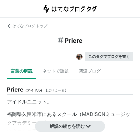
はてなブログ トップ
Priere
このタグでブログを書く
言葉の解説
ネットで話題
関連ブログ
Priere
(
アイドル
)
【
ぷりえーる
】
アイドルユニット。
福岡県久留米市にあるスクール（MADISONミュージッ
クアカデミー、以下MMA）
解説の続きを読む
出身の女の子5人組ダンス＆ボーカルユニット。