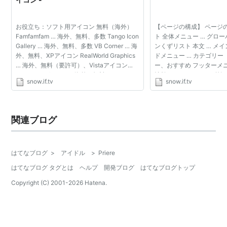
アルバム
2004/02/25 - 『on your mark』
お役立ち：ソフト用アイコン 無料（海外）
【ページの構成】 ページの
(
ASIN:B00016ZQ0C
)
Famfamfam … 海外、無料、多数 Tango Icon
ト 全体メニュー … グロ
Gallery … 海外、無料、多数 VB Corner … 海
ンくずリスト 本文 … メ
外、無料、XPアイコン RealWorld Graphics
ドメニュー … カテゴリ
… 海外、無料（要許可）、Vistaアイコン
ー、おすすめ フッターメニ
Rimrock Software … 海外、無料
情報 はじめに XPでは外
snow.if.tv
snow.if.tv
graphicPUSH … 海外、無料 無料（国内）
きるようになっています。 
Lupin's Program … 国内、無料 B...
ィ］ の［デザ...
関連ブログ
はてなブログ
>
アイドル
>
Priere
はてなブログ タグとは
ヘルプ
開発ブログ
はてなブログトップ
Copyright (C) 2001-
2026
Hatena.