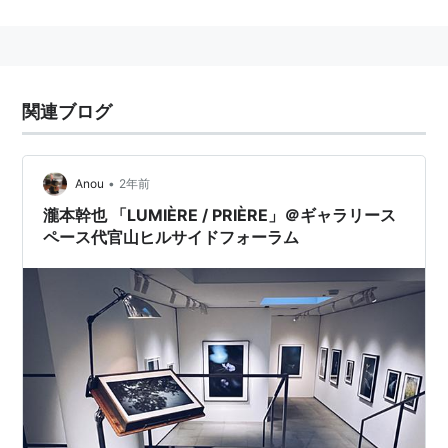
2002年結成。2003年4月メジャーデビュー。
2004年4月11日トヨタスプリングフェスタへの出演を最
後に解散。
関連ブログ
同8月15日に江上椎奈はMMA発の新規ユニット『桃』
同8月29日には上原都花沙、川崎真子は同じく新規ユニ
ット『SEED』
•
Anou
2年前
のメンバーとして活動を再開。
瀧本幹也 「LUMIÈRE / PRIÈRE」＠ギャラリース
ペース代官山ヒルサイドフォーラム
水落日加里は、TVK、RKB等で放映中の「19Borders」
の松山奈々子役で出演中。
メンバー（写真左より）
上原都花沙
（うえはらつかさ）
1991年6月20日生まれ。宮崎県出身。
川崎真子
（かわさきまこ）