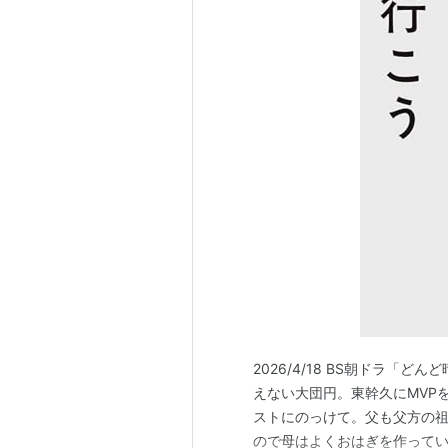
2026/4/18 BS朝ドラ「
えない大団円。東幹久にMVP
ストにのっけて。父も父方の
ので母はよくおはぎを作って