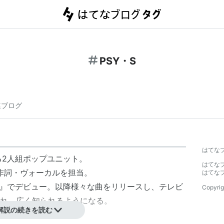
PSY・S
連ブログ
はてな
よる2人組ポップユニット。
はてな
が作詞・ヴォーカルを担当。
はてな
t view』でデビュー。以降様々な曲をリリースし、テレビ
Copyrig
れ、広く知られるようになる。
解説の続きを読む
うなども参加。