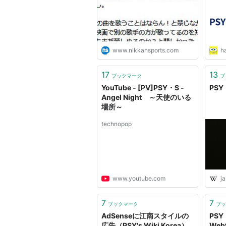
www.nikkansports.com
h
17
13
ブックマーク
ブ
YouTube - [PV]PSY・S -
PSY・
Angel Night ～天使のいる
場所～
technopop
www.youtube.com
ja
7
7
ブックマーク
ブッ
AdSenseに江南スタイルの
PSY
広告（PSY's Wiki Korea）
Webf