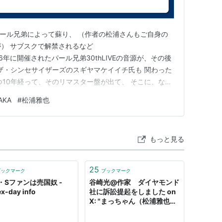
がパール兄弟によって蘇り、 （作者の松浦さんもご自身の
が） サブスクで解禁されるなど
6年に開催されたパール兄弟30thLIVEの音源が、その後
z]SINGLES+(シングルス・プラス)
ザ・シンセサイザーズのスギヤマケイイチ氏も 関わった
つ10年経って、そのリマスター盤が出て、 そこに、なん
AKAさんの PAPER LOVE が収録されたというもの！
AKA
#
松浦雅也
などを手がける
APER LOVE 大好き。 PSY・Sとの出会いの曲です。
もっと見る
25
ブックマーク
ブックマーク
Y・Sファンは売国奴 -
谷崎光@作家 ダイヤモンド
x-day info
社に訴訟提起をしました on
X: "まっちゃん（松浦雅也
PSY･S）の名前をトレンド
絡みで多数みるとは🤣 姉の