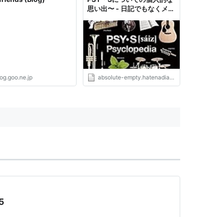
思い出〜 - 日記でもなくメモ
でもないブログ（仮）
og.goo.ne.jp
absolute-empty.hatenadiary.org
25