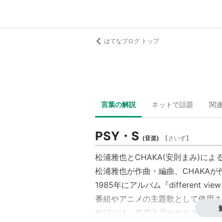
はてなブログ トップ
言葉の解説
ネットで話題
関
PSY・S
(
音楽
)
【
さいず
】
松浦雅也
とCHAKA(安則まみ)に
松浦雅也
が作曲・編曲、CHAKA
1985年にアルバム『differen
番組やアニメの主題歌として使用さ
作詞には、森雪之丞やサエキけんぞ