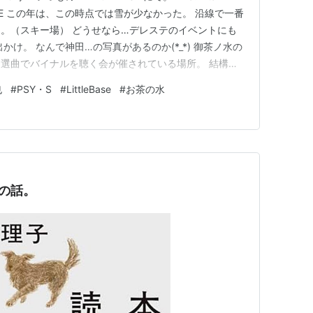
まLIVE この年は、この時点では雪が少なかった。 沿線で一番
。（スキー場） どうせなら…デレステのイベントにも
かけ。 なんで神田…の写真があるのか(*_*) 御茶ノ水の
選曲でバイナルを聴く会が催されている場所。 結構ギ
号は遅いのです… （行けるかどうかわからんかった）
也
#
PSY・S
#
LittleBase
#
お茶の水
、段差があってありがたい！！ 一番後ろ…
日の話。