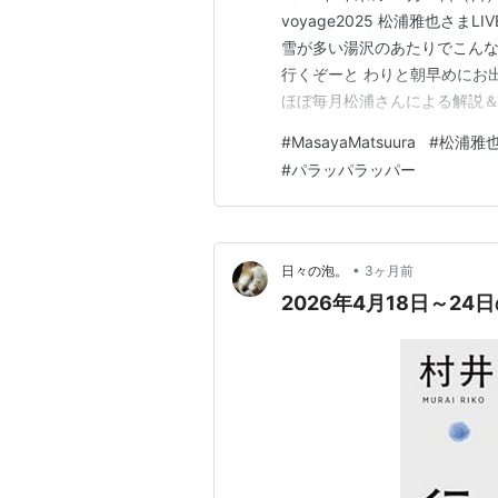
voyage2025 松浦雅也さ
雪が多い湯沢のあたりでこんな
行くぞーと わりと朝早めにお出
ほぼ毎月松浦さんによる解説＆
リギリに購入したので、整理番
#
MasayaMatsuura
#
松浦雅
入れただけ良かった！！ 座席
#
パラッパラッパー
•
日々の泡。
3ヶ月前
2026年4月18日～24