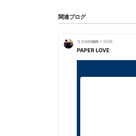
1996年解散。その後、松浦はゲー
を続けている。
関連ブログ
代表曲に「EARTH〜木の上の方舟〜
てね」「GIMMICK」「電気とミ
•
ココロの傾向
5日前
主な作品
PAPER LOVE
Different View
PIC-NIC
Mint-Electric
NON-FICTION
ATLAS
SIGNAL
TWO HEARTS
HOLIDAY
トゥ・スピリッツ
WINDOW