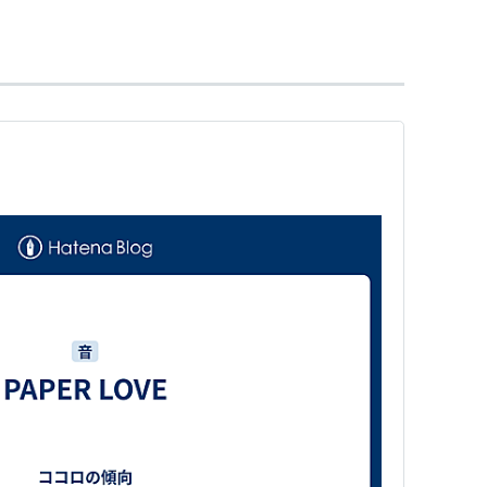
ムの世界へ
*1
。CHAKAは歌手として現在もソロ活動
」「Angel Night〜天使のいる場所〜」「遊びにき
ント」などがある。