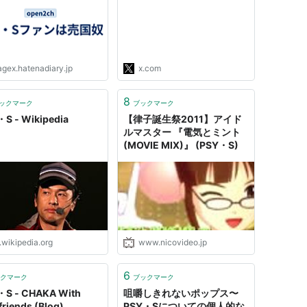
元旦那です。割り勘男女平等
で結婚して家事いっさいせず
逮捕騒動もあって離婚。当時
（続 「シティーハンター」
カバー曲に複雑心境…元
agex.hatenadiary.jp
x.com
PSY・S歌手「まだ苦しめる
のか」歌唱禁止裏話も(日刊
8
スポーツ)
ックマーク
ブックマーク
https://t.co/aoMBz6HrXt"
S - Wikipedia
【律子誕生祭2011】アイド
ルマスター 『電気とミント
(MOVIE MIX)』 (PSY・S)
.wikipedia.org
www.nicovideo.jp
6
クマーク
ブックマーク
・S - CHAKA With
咀嚼しきれないポップス〜
riends (Blog)
PSY・Sについての個人的な