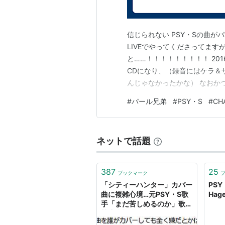
HOME MADE
Emotional Engin
信じられない PSY・Sの曲
TWO BRIDGES
LIVEでやってくださってます
BRAND-NEW MENU+
と……！！！！！！！！！ 201
GOLDEN☆BEST/PSY・S[s i
CDになり、（録音にはケラ＆
んじゃなかったかな） なおか
と！当日ゲストで歌われた、 CH
#
パール兄弟
#
PSY・S
#
CH
*1
:
パラッパラッパー、ビブリボン
これは…奇跡！！！！！！！！ P
NHK-FM『サウ…
ネットで話題
387
25
ブックマーク
「シティーハンター」カバー
PS
曲に複雑心境…元PSY・S歌
Hage
手「まだ苦しめるのか」歌唱
禁止裏話も - 音楽 : 日刊スポ
ーツ