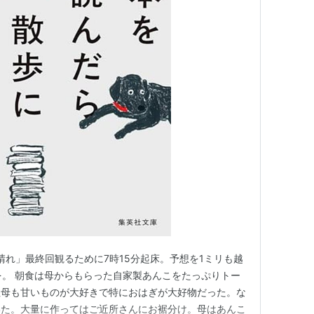
どんど晴れ」最終回観るために7時15分起床。予想を1ミリも越
を。 朝食は母からもらった自家製あんこをたっぷりトー
祖母も甘いものが大好きで特におはぎが大好物だった。な
いた。大量に作ってはご近所さんにお裾分け。母はあんこ