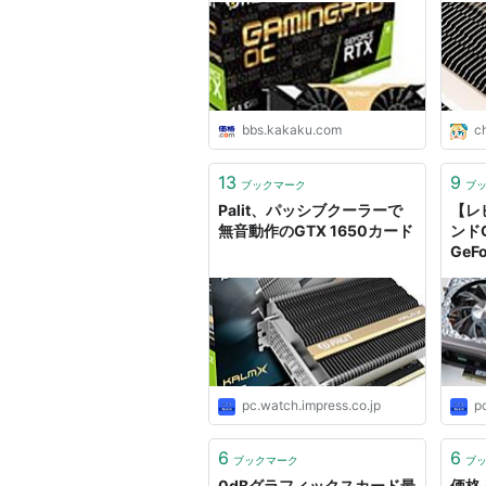
(GeForce RTX2080Ti 11GB
GamingProOC) [PCIExp
11GB] ドスパラWeb限定モ
デル のクチコミ掲示板
bbs.kakaku.com
c
13
9
ブックマーク
ブ
Palit、パッシブクーラーで
【レ
無音動作のGTX 1650カード
ンドG
GeFo
Gam
pc.watch.impress.co.jp
p
6
6
ブックマーク
ブ
0dBグラフィックスカード最
価格.