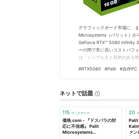
グラフィックボード市場に、また
Microsystems（パリット
GeForce RTX™ 5080 I
ーの間で常に高いコストパフォー
は「シンプルさと目的のある
洗練されたデザインに仕上がっ
#
RTX5080
#
Palit
#
自作PC
ド「Infinity 3」シリー
ネットで話題
115
20
ブックマーク
価格.com - 『ドスパラの対
Pali
応に不信感』 Palit
Ka
Microsystems
ァン
NE6208TS20LC-150A
| ち