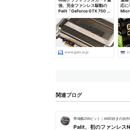
強、完全ファンレス駆動の
応に不
Palit「GeForce GTX 750 Ti
Micr
KalmX」 - エルミタージュ
NE6
秋葉原
(GeF
Gami
11G
デル
www.gdm.or.jp
s
関連ブログ
帯域幅256ビット｜AMD好きの自作
Palit、初のファンレスNVI