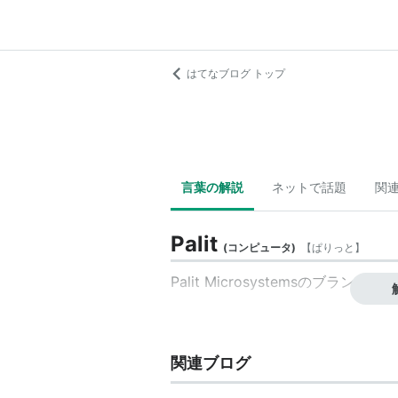
はてなブログ トップ
言葉の解説
ネットで話題
関
Palit
(
コンピュータ
)
【
ぱりっと
】
Palit Microsystems
の
ブランド
。
関連ブログ