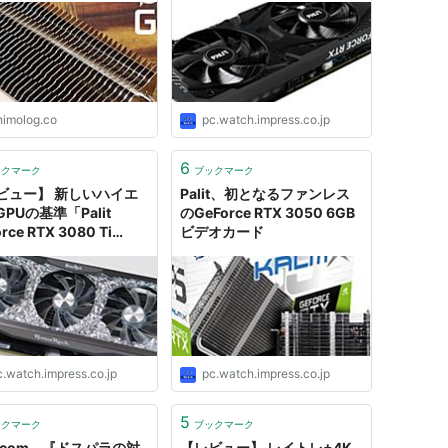
himolog.co
pc.watch.impress.co.jp
6
ックマーク
ブックマーク
ビュー】 新しいハイエ
Palit、初となるファンレス
PUの基準「Palit
のGeForce RTX 3050 6GB
rce RTX 3080 Ti
ビデオカード
eRock OC」を試す
c.watch.impress.co.jp
pc.watch.impress.co.jp
5
ックマーク
ブックマーク
com - 『ドスパラの対
【レビュー】 レイトレ+4K