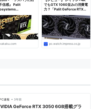
信感』 Palit
でもGTX 1060並みの消費電
osystems
力？「Palit GeForce RTX
208TS20LC-150A
4090 GameRock OC」で新
orce RTX2080Ti 11GB
世代グラフィックスを改めて
ngProOC) [PCIExp
体験した
B] ドスパラWeb限定モ
 のクチコミ掲示板
.kakaku.com
pc.watch.impress.co.jp
•
PC速報
3年前
DIA GeForce RTX 3050 6GB搭載グラ