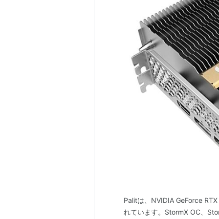
Palitは、NVIDIA GeFor
れています。StormX OC、S