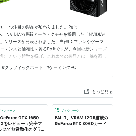
一つ注目の製品が加わりました。Palit
）から、NVIDIAの最新アーキテクチャを採用した「NVIDIA®
nfinity 3」シリーズが発表されました。自作PCファンやゲーマ
マンスと信頼性を誇るPalitですが、今回の新シリーズ
性能」という哲学を掲げ、これまでの製品とは一線を画す
ています。 本記事では、この漆黒のグラフィックボー
#
グラフィックボード
#
ゲーミングPC
ズのスペック、デザイン、そして革新的な冷却システ…
もっと見る
15
ブックマーク
ブックマーク
t GeForce GTX 1650
PALIT、VRAM 12GB搭載の
lmXをレビュー：完全フ
GeForce RTX 3060カード
レスで無音動作のグラボ
もろぐ