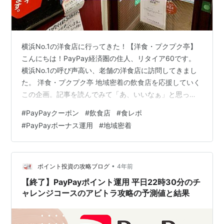
横浜No.1の洋食店に行ってきた！【洋食・プクプク亭】
こんにちは！PayPay経済圏の住人、リタイア60です。
横浜No.1の呼び声高い、老舗の洋食店に訪問してきまし
た。 洋食・プクプク亭 地域密着の飲食店を応援していく
この企画。記事を読んでみて「あ、いいなぁ」と思った
ら、ぜひお店に出かけてみてください。 １.プクプク亭は
#
PayPayクーポン
#
飲食店
#
食レポ
どこにある？ ２.プクプク亭のメニューや店内 ３.絶品ハ
#
PayPayボーナス運用
#
地域密着
ンバーグとカニクリームコロッケ ①今回のランチ代は？
②特製ハンバーグ ③カニクリームコロッケ ４.個人事業
主でもQR決済を導入 ５.プクプク亭の後は… ６.お知らせ
１.プクプク亭はどこにある？ 洋食・プクプク亭の店…
•
ポイント投資の攻略ブログ
4年前
【終了】PayPayポイント運用 平日22時30分のチ
ャレンジコースのアビトラ攻略の予測値と結果