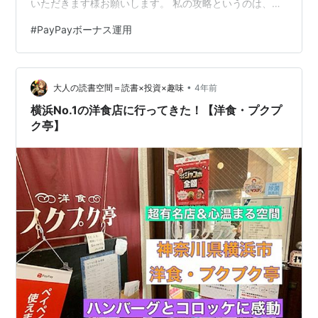
いただきます様お願いします。 私の攻略というのは、普
通に投資するよりもちょっと有利なタイミングがあると
#
PayPayボーナス運用
いうものです。なんとなくそうなる、という話ではなく
明確な有利・不利のタイミングがありますので再現性は
高いはずです。 毎週月曜日の7時（8時）の取引開始時の
•
ギャップ（窓）を利用した攻略法 月曜～金曜日の22時30
大人の読書空間＝読書×投資×趣味
4年前
分（23時30分）のチャレンジコースの価格の歪みの訂正
横浜No.1の洋食店に行ってきた！【洋食・プクプ
を利用する攻略法 …
ク亭】