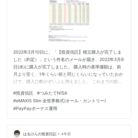
2022年3月10日に、「【投資信託】積立購入が完了しま
した（約定）」という件名のメールが届き、2022年3月9
日(水)に購入が完了しました。 購入時の基準価額は、前
月より安く、1年くらい前と同じくらいになっていたおか
げで、購入口数がずいぶん増えました。 これまでの投資
結果 損益が-1,567円で、累計買付金額が141,999円なの
#
投資信託
#
つみたてNISA
で、損益率-1.10%となっています。 この1か月ぐらいは、
#
eMAXIS Slim 全世界株式(オール・カントリー)
世界の情勢もあって、基準価額が下がり気味だという認
#
PayPayボーナス運用
識があり、マイナスになるのは想像していたので、想像
通りでした。 今は、購入口数が増やせる時期と考えてい
ます。 PayPayボーナス運用の結果 損益率が-22…
•
はるけんの投資日記
4年前