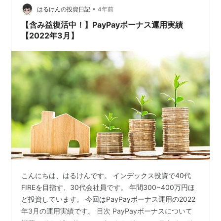
が、魅力的なタイミングがほぼ無いため、更新を終了し
•
はるけんの投資日記
4年前
ています。 POINT ア…
【含み益復活中！】PayPayボーナス運用実績
【2022年3月】
こんにちは、はるけんです。 インデックス投資で40代
FIREを目指す、30代会社員です。 年間300~400万円ほ
ど投資しています。 今回はPayPayボーナス運用の2022
年3月の運用実績です。 目次 PayPayボーナスについて