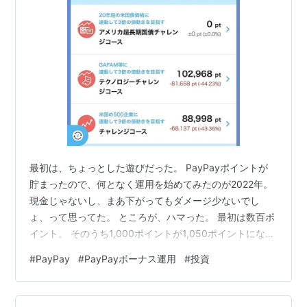
最初は、ちょっとした遊びだった。 PayPayポイントが
貯まったので、何となく運用を始めてみたのが2022年。
現金じゃないし、まあ下がってもダメージ少ないでし
ょ、って思ってた。 ところが、ハマった。 最初は数百ポ
イント。 そのうち1,000ポイントが1,050ポイントになっ
て、 「え、おれ天才では？」と錯覚するのに、さして時
#
PayPay
#
PayPayボーナス運用
#
投資
間はかからなかった。 その頃の自分は、“利確は正義”マ
ンだった。 「上がったら売る」 「下がったら買う」
「利益が出たらゴールドに避難する」 インスタでグラフ