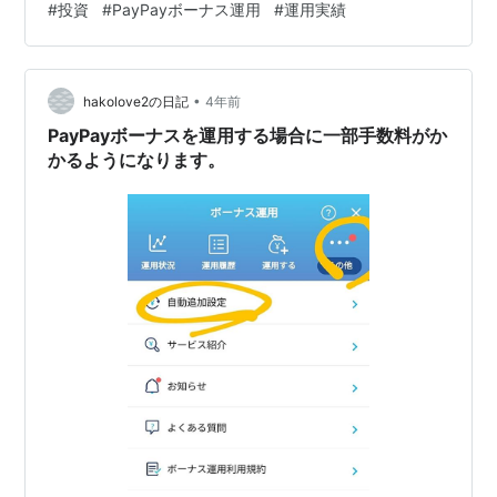
#
投資
#
PayPayボーナス運用
#
運用実績
ンジコース テクノロジーコース PayPayボーナス運用の
運用実績【2022年2月】 今後の方針 スポンサーリンク
PayPayボーナス運用について 概要 PayPayボーナス運用
•
とは、PayPay証券株式会社が提供しているサービスで
hakolove2の日記
4年前
す。 PayPay支払い利…
PayPayボーナスを運用する場合に一部手数料がか
かるようになります。