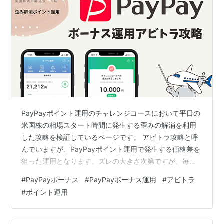
PayPayポイント運用のチャレンジコースにおいて平日の
米国株の相場スタート時間に発生する歪みの解消を利用
した攻略を検証しているページです。 アビトラ攻略と呼
んでいますが、PayPayポイント運用で発生する価格差を
狙った運用となります。ズレの大きさ次第ですが、毎月
数％程度の利益を上げることができています。月利換算
#
PayPayボーナス
#
PayPayボーナス運用
#
アビトラ
なので年利換算だと数十％になり、個人的にはとても魅
#
ポイント運用
力的な攻略手段だと思っています。 2022年3月24日以降
は追加時に1％の手数料が発生するようになったのでやる
価値はほとんどなくなりました。当面継続していました