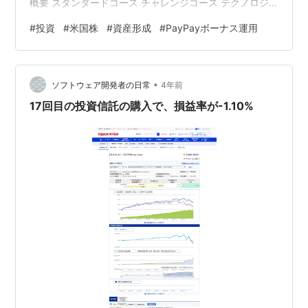
概要 スタンダードコース チャレンジコース テクノロジ
ーコース PyaPayボーナス運用の運用実績【2022年3
#
投資
#
米国株
#
資産形成
#
PayPayボーナス運用
月】 今後の方針 スポンサーリンク PayPayボーナスにつ
いて 概要 PayPayボーナス運用とは、PayPay証券株式会
社が提供しているサービスです。 PayPay支払い利用時
•
に得られるPayPayボーナスで投資できるもので、1円～
ソフトウェア開発者の日常
4年前
運用することができ…
17回目の投資信託の購入で、損益率が-1.10%