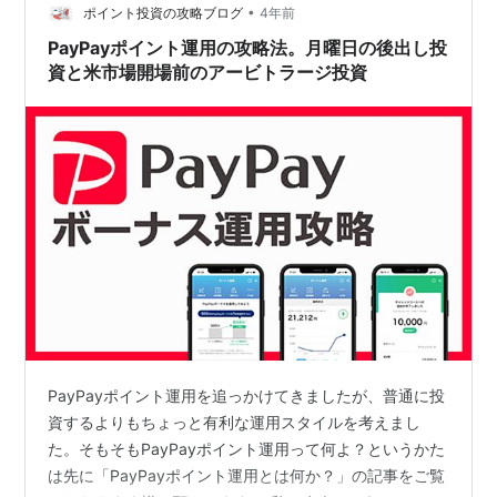
•
を毎回記録して、自分なりに丁寧にポイントを育ててい
ポイント投資の攻略ブログ
4年前
た。 https://www.instagram.com/pay…
PayPayポイント運用の攻略法。月曜日の後出し投
資と米市場開場前のアービトラージ投資
PayPayポイント運用を追っかけてきましたが、普通に投
資するよりもちょっと有利な運用スタイルを考えまし
た。そもそもPayPayポイント運用って何よ？というかた
は先に「PayPayポイント運用とは何か？」の記事をご覧