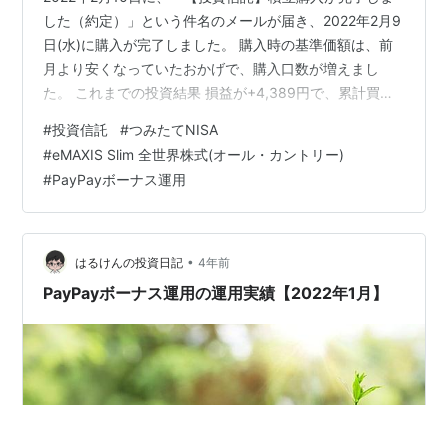
した（約定）」という件名のメールが届き、2022年2月9
日(水)に購入が完了しました。 購入時の基準価額は、前
月より安くなっていたおかげで、購入口数が増えまし
た。 これまでの投資結果 損益が+4,389円で、累計買付
金額が108,666 円なので、損益率+4.03%となっていま
#
投資信託
#
つみたてNISA
す。 2022年になってからは、基準価額が下がり気味に見
#
eMAXIS Slim 全世界株式(オール・カントリー)
えていたので、プラスなのが意外でした。 3,000円ずつ
#
PayPayボーナス運用
とはいえ、2020年10月から購入していたので、未だにプ
ラスだと解釈しました。 楽天カードでの積み立てが改悪
2月1日に発表されましたが、楽天カードで投資…
•
はるけんの投資日記
4年前
PayPayボーナス運用の運用実績【2022年1月】