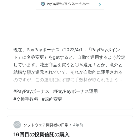
現在、PayPayボーナス（2022/4/1～「PayPayポイン
ト」に名称変更）をgetすると、自動で運用するよう設定
しています。花王商品を買うと〇％還元！とか、意外と
結構な額が還元されていて、それが自動的に運用される
のですが、この運用に回す際に手数料が取られるように
なります。 2022/3/24～PayPayボーナスを運用ポイント
#
PayPayボーナス
#
PayPayボーナス運用
に交換（追加）する際、100円以上だと1.0%の手数料が
#
交換手数料
#
規約変更
かかるよになるということです。 これを機に、PayPay
ボーナスを自動で運用する設定は解除しました。自動で
交換せずに手動にすることで、1度に交換する額を100円
未満にし、手数料がかからないよにするのが目的です…
•
ソフトウェア開発者の日常
4年前
16回目の投資信託の購入