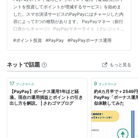
ントを投資してポイントが増減するサービス）を始めま
した。スマホ決済サービスのPayPayにはチャージした内
容によって3つの種類があります。 PayPayマネー（銀行
口座からチャージ） PayPayマネーライト（クレジット
カードからチャージ） PayPayポイント（PayPayの決済
#
ポイント投資
#
PayPay
#
PayPayボーナス運用
ポイントやキャンペーンのポイント） PayPayポイント
運用は、このうち「PayPayポイント」を利用してポイン
ト運用が可能なサービスとなっています。PayPayマネ
ネットで話題
もっと見る
ー、PayPayマネーライトは利用できません。 PayPayマ
ネー、マネーライトが使えないため、…
17
9
ブックマーク
ブックマーク
【PayPay】ボーナス運用1年ほど経
約4カ月半で＋254
過。現在の運用損益とポイントの引き
PayPay「ボーナス
出し方を解説。 | さわゴマブログ
似体験してみた