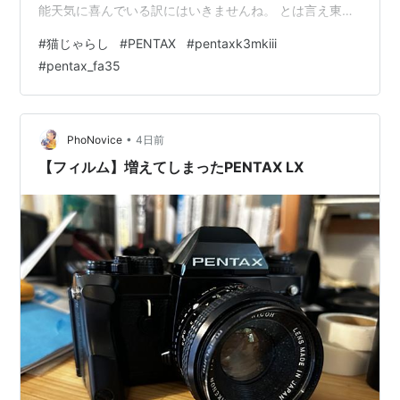
能天気に喜んでいる訳にはいきませんね。 とは言え東京
も基本連日暑いので、写真を撮る機会が激減していま
#
猫じゃらし
#
PENTAX
#
pentaxk3mkiii
す。本当はカメラをいつもカバンに入れておいて、気に
#
pentax_fa35
なったものをなんでも良いから一日一枚撮るのが理想で
す。先週26日の日曜日は、まさにそれを実践しました^^v
朝家から駅まで歩きました。時間にあまり余裕がありま
せん。それでも１箇所だけ立ち止まり、猫じゃらしを撮
•
PhoNovice
4日前
ってみま…
【フィルム】増えてしまったPENTAX LX