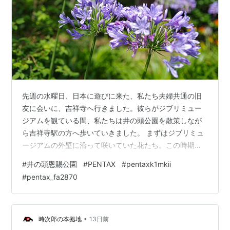
先週の水曜日、日本に遊びに来た、私たち夫婦共通の旧
友に会いに、吉祥寺へ行きました。彼らがジブリミュー
ジアムを観ている間、私たちは井の頭公園を散策しなが
ら吉祥寺駅の方へ歩いていきました。 まずはジブリミュ
ージアムの外壁に沿って咲いていた花たち。この時期割
と見かける紫が涼しげな花。google先生がアガパンサス
#
井の頭恩賜公園
#
PENTAX
#
pentaxk1mkii
と教えてくれました。 同じくgoogle先生曰くヘメロカリ
#
pentax_fa2870
ス。 夏は高い位置から強烈な太陽光が降り注ぎ、この時
期特有の陰影を作り出します。 陰影、、、光と影、、、
写真は光と影の芸術なんて呼ばれたりもします。色彩を
排除したモノクロームの世界。普段はモノクロームで撮
•
時次郎の本拠地
13日前