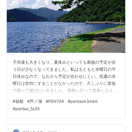
子供達も大きくなり、夏休みといっても家族の予定が合
う日が少なくなってきました。私はもともと水曜日の平
日休みなので、なおさら予定が合わせにくい。先週の水
曜日は皆特にすることがなかったので、久しぶりに家族
で揃って遊びにいきました。 箱根へ行って温泉に入り、
ランチビュッフェをたらふく食べました。食後にホテル
#
箱根
#
芦ノ湖
#
PENTAX
#
pentaxk3mkiii
の敷地内で湖畔を散策。 箱根は都内よりだいぶ涼しく、
#
pentax_fa35
この時の気温は26℃程度。しかし日差しは強烈でした。
湖水がキラキラと輝いていました。 <Pentax K-3 Mark
III, FA35mm F2> ランキング参加中PENTAX