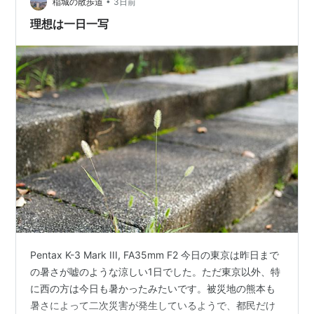
•
稲城の散歩道
3日前
理想は一日一写
Pentax K-3 Mark III, FA35mm F2 今日の東京は昨日まで
の暑さが嘘のような涼しい1日でした。ただ東京以外、特
に西の方は今日も暑かったみたいです。被災地の熊本も
暑さによって二次災害が発生しているようで、都民だけ