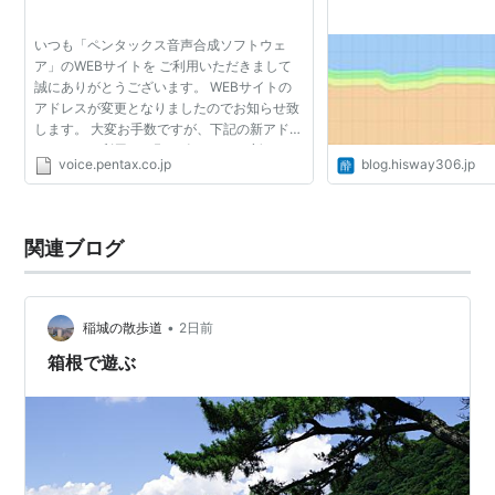
いつも「ペンタックス音声合成ソフトウェ
ア」のWEBサイトを ご利用いただきまして
誠にありがとうございます。 WEBサイトの
アドレスが変更となりましたのでお知らせ致
します。 大変お手数ですが、下記の新アドレ
スからのご利用をお願い致します。 新アドレ
voice.pentax.co.jp
blog.hisway306.jp
ス 「 http://voice.pentax.jp/ 」 今後とも「ペ
ンタックス音声合...
関連ブログ
•
稲城の散歩道
2日前
箱根で遊ぶ