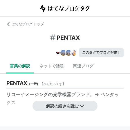
はてなブログ トップ
PENTAX
このタグでブログを書く
言葉の解説
ネットで話題
関連ブログ
PENTAX
(
一般
)
【
ぺんたっくす
】
リコーイメージング
の
光学機器
ブランド
。→
ペンタッ
クス
解説の続きを読む