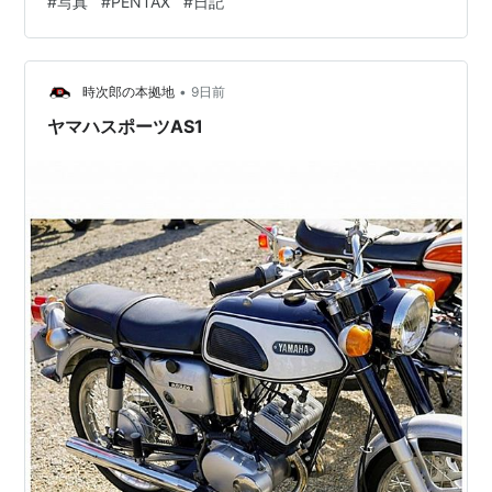
#
写真
#
PENTAX
#
日記
•
時次郎の本拠地
9日前
ヤマハスポーツAS1