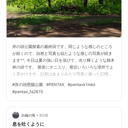
井の頭公園探索の最終回です。同じような感じのところ
が続くので、自然と写真も似たような感じの写真が続き
ます^^; 今日は夏の強い日を浴びて、光り輝くような雑木
林の緑です。 最後にオニユリ。最近いろいろな場所でよ
く見かけます。以前はあまりみたり写真に撮った記憶が
ありません。 <Pentax K-1 Mark II, FA☆28-70 F2.8> ラ
#
井の頭恩賜公園
#
PENTAX
#
pentaxk1mkii
ンキング参加中お写んぽ日記
#
pentax_fa2870
•
白磁の海
8日前
息を吐くように