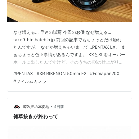
なぜ増える… 早速の試写 今回のお供 なぜ増える…
take9-htn.hateblo.jp 前回の記事でもちょっとだけ触れ
たんですが、 なぜか増えちゃいまして…PENTAX LX。 ま
ぁちょっと色々事情があるんですよ。 KXとSLをオーバー
ホールに出したんですけど、そのうちのKXの仕上がりが
何かね…細かいところで、ぶっちゃけ良くなくて。 ん
#
PENTAX
#
XR RIKENON 50mm F2
#
Fomapan200
で、やり直してもらうのもな…面倒だな…と、なんとなく
#
フィルムカメラ
モヤモヤしながらKXにFA31付けて出張に行った際、時々
のぞいているネット通販なども一切していない某個人店
の片隅に転がっているのを見つけてしまい…。 お値段の
ほうも、市価と比べてなんか馬鹿みたいに安い。 …
•
時次郎の本拠地
4日前
雑草抜きが終わって