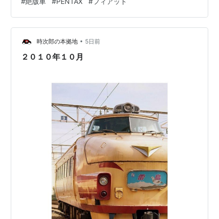
#
絶版車
#
PENTAX
#
フィアット
•
時次郎の本拠地
5日前
２０１０年１０月