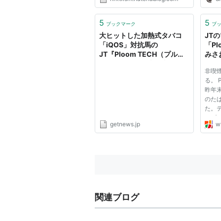
5
5
ブックマーク
ブ
大ヒットした加熱式タバコ
JT
「iQOS」対抗馬の
「Pl
JT『Ploom TECH（プルー
みさ
ムテック）』。喫煙者による
非喫
実感をがっつり検証、女子ス
る。 
モーカーにもおすすめ!?|ガ
昨年
ジェット通信 GetNews
のたば
た。
とプ
getnews.jp
w
喫煙
ジェ
このP
にも
テム障
関連ブログ