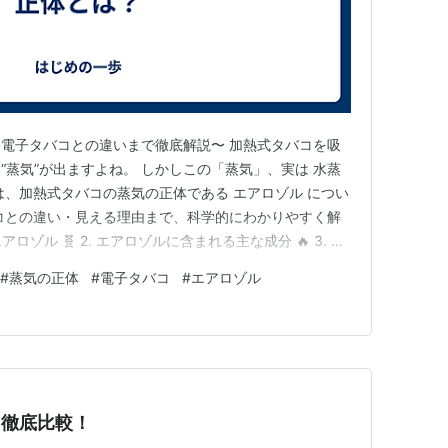
電子タバコとの違いまで徹底解説〜 加熱式タバコを吸
“蒸気”が出ますよね。 しかしこの「蒸気」、実は 水蒸
は、加熱式タバコの蒸気の正体である エアロゾル につい
コとの違い・見える理由まで、科学的にわかりやすく解
エアロゾル 🧬 2. エアロゾルに含まれる主な成分 🔥 3. ど
 ☁️ 4. 電子タバコ（リキッド式）との違い 🌫 5. 見
#
蒸気の正体
#
電子タバコ
#
エアロゾル
まれるのか 👀 6. 吸わなくてもエアロゾルは出ているの
を徹底比較！