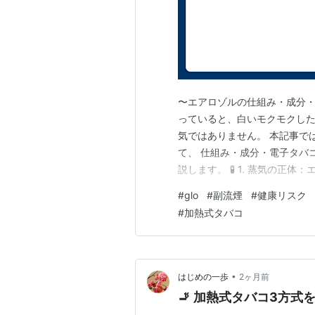
〜エアロゾルの仕組み・成分・
っていると、白いモクモクした
気ではありません。 本記事で
て、 仕組み・成分・電子タバ
説します。 🧪 1. 蒸気の正体：
うやってエアロゾルが発生するのか
#
glo
#
副流煙
#
健康リスク
える“白いモクモク”はどこで生
#
加熱式タバコ
か？…
•
はじめの一歩
2ヶ月前
🚬 加熱式タバコ3方式