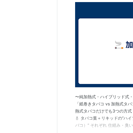
〜純加熱式・ハイブリッド式・
「紙巻きタバコ vs 加熱式タ
熱式タバコだけでも3つの方式 
💧 タバコ葉＋リキッドの“ハイ
バコ）” それぞれ 仕組み・
では、3方式の特徴と主要ブラ