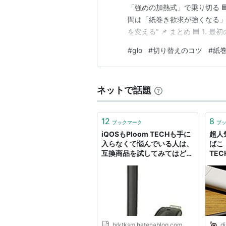
「強めの加熱式」で乗り切る 🟦 
間は「紙巻き欲求が強くなる」と
を変える” 📌 まとめ 🟦 1
き、 紙巻きを手元に置いたま
#
glo
#
切り替えのコツ
#
紙
初は弱く感じる” 物足りない瞬
ネットで話題
12
8
ブックマーク
ブ
iQOSもPloom TECHも手に
超人
入らなくて悩んでいる人は、
ばこ『
互換商品を試してみてはどう
TE
でしょうか - 力こそパワー
@D
hrktksm.hatenablog.com
di