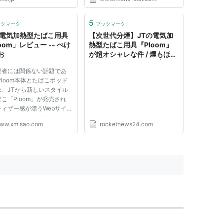
5
ックマーク
ブックマーク
の電気加熱型たばこ用具
【次世代分煙】JTの電気加
oom」レビュー -- ぺけ
熱型たばこ用具『Ploom』
お
が超オシャレな件 / 煙もほと
んど出ず火も使わない | ロケ
煙者には関係ない話題であ
ットニュース24
Ploom本体とたばこポッド
末、JTから新しいスタイル
こ「Ploom」が発売され
ティザー感が漂うWebサイト
レスリリースで、注目された
ww.xmisao.com
rocketnews24.com
者の方も多いだろう。またガ
ット好きの心もくすぐる。
loomはオンライン販売限定
関わらず、ECサイトのシス
害が...