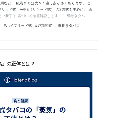
用など、 紙巻きとは大きく違う点が多くあります。 こ
リッド式・VAPE（リキッド式） の3方式を中心に、 紙
い勝手”に基づいて徹底解説します。 1. 紙巻きタバコと
巻きタバコ（燃焼式） 🔥 純加熱式（IQOS / glo /
コ
#
ハイブリッド式
#
純加熱式
#
紙巻きタバコ
（Ploom TECH） ☁️ VAPE（リキッド式：電子タバ…
蒸気」の正体とは？