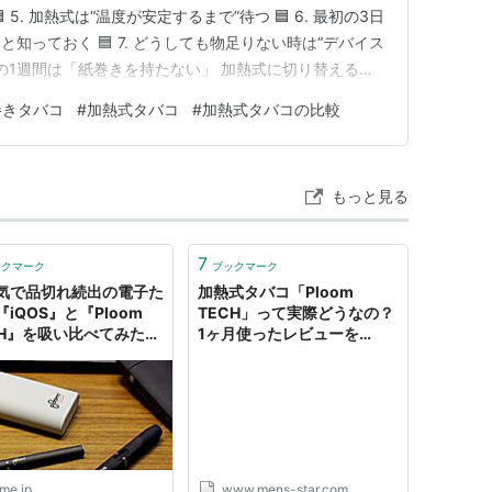
5. 加熱式は“温度が安定するまで”待つ 🟦 6. 最初の3日
知っておく 🟦 7. どうしても物足りない時は“デバイス
. 最初の1週間は「紙巻きを持たない」 加熱式に切り替えると
まにすると必ず戻ります。 理由 加熱式は紙巻きより“最
巻きタバコ
#
加熱式タバコ
#
加熱式タバコの比較
間に紙巻きがあると吸ってしまう 1本吸…
もっと見る
7
ックマーク
ブックマーク
気で品切れ続出の電子た
加熱式タバコ「Ploom
iQOS』と『Ploom
TECH」って実際どうなの？
CH』を吸い比べてみた｜
1ヶ月使ったレビューを
IME アットダイム
iQOS・gloと比較してご紹
介！ | Mens STAR
me.jp
www.mens-star.com