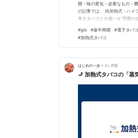
開・味の変化・必要なもの・費
の記事では、 純加熱式・ハイブ
巻きタバコとの違いを“実際の使
加熱式タバコの基本的な違い 🚬 紙
#
glo
#
途中再開
#
電子タバ
Ploom X） 💧 ハイブリッド式
#
加熱式タバコ
•
はじめの一歩
2ヶ月前
🚬 加熱式タバコの「