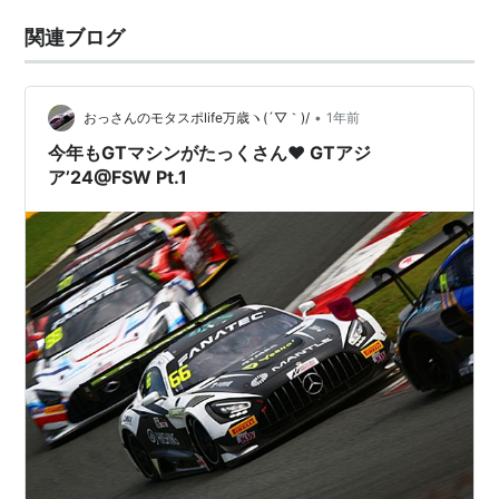
関連ブログ
•
おっさんのモタスポlife万歳ヽ(´▽｀)/
1年前
今年もGTマシンがたっくさん❤ GTアジ
ア’24@FSW Pt.1