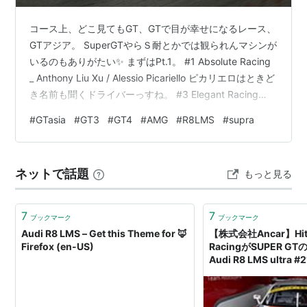
コース上、どこ見てもGT、GTで目が幸せになるレース、
GTアジア。 SuperGTやらＳ耐とかでは観られんマシンが
いるのもありがたい✨ まずはPt.1。 #1 Absolute Racing
_ Anthony Liu Xu / Alessio Picariello ピカリエロはときど
き名前も聞くドライバーっすね。 #3 Elegant Racing
Team _ Liu Lic Ka / Liu Lic Ka 名前同じだから兄弟か？
#
GTasia
#
GT3
#
GT4
#
AMG
#
R8LMS
#
supra
オレンジのAMGっていうと、ひと昔前のアルナージュを
思い出す(・ω・) #4 Origine Motorsport _ Lv Wei /
Patrick Pil…
ネットで話題
もっと見る
7
7
ブックマーク
ブックマーク
Audi R8 LMS – Get this Theme for 🦊
【株式会社Ancar】Hit
Firefox (en-US)
RacingがSUPER 
Audi R8 LMS ultra