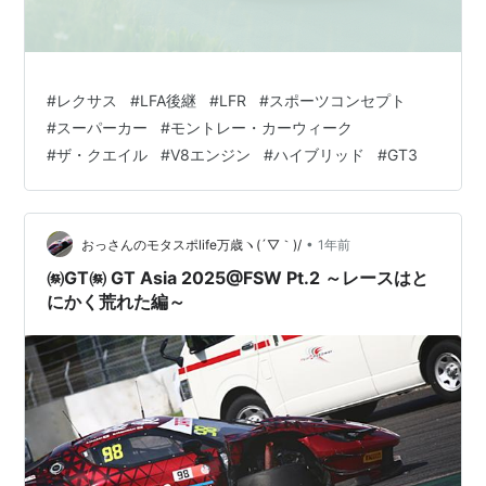
#
レクサス
#
LFA後継
#
LFR
#
スポーツコンセプト
#
スーパーカー
#
モントレー・カーウィーク
#
ザ・クエイル
#
V8エンジン
#
ハイブリッド
#
GT3
•
おっさんのモタスポlife万歳ヽ(´▽｀)/
1年前
㉀GT㉀ GT Asia 2025@FSW Pt.2 ～レースはと
にかく荒れた編～