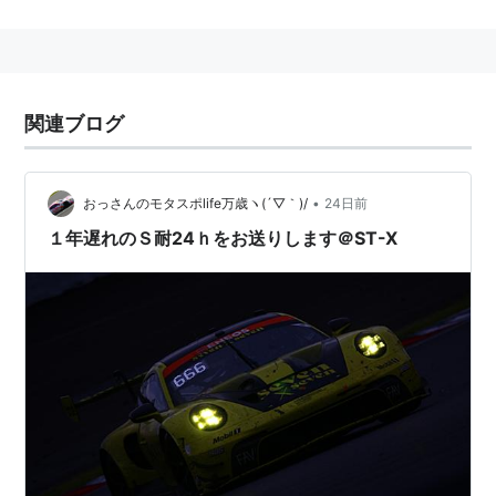
市販２ドアのスポーツカーをベースに改造された車種が
ホモロゲーション(公認)の対象になっており、FIAによ
関連ブログ
る「アマチュアやプライベーターのレース参加を促す」
という目的のもと、コストの高騰を防ぐ制限が設けられ
ている。
•
おっさんのモタスポlife万歳ヽ(´▽｀)/
24日前
１年遅れのＳ耐24ｈをお送りします＠ST-X
チタンなどの高額素材使用の禁止、複雑なハイテクの導
入禁止、4WD禁止
*1
、TCSやABSの制限、使用できるオ
プションパーツの制限といったコスト高騰を防ぐ様々な
規定がレギュレーションで定められており、更には
BOP(バランス・オブ・パフォーマンス)という独自の規
定の元で各車種の性能調整が図られている。