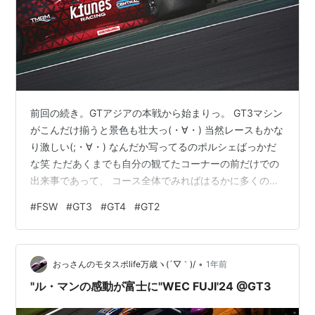
前回の続き。GTアジアの本戦から始まりっ。 GT3マシン
がこんだけ揃うと景色も壮大っ(・∀・) 当然レースもかな
り激しい(;・∀・) なんだか写ってるのポルシェばっかだ
な笑 ただあくまでも自分の観てたコーナーの前だけでの
出来事であって、 コース全体でみればはるかに多くの激
しい戦いが繰り広げられていて、、、 戦いのあとのパド
#
FSW
#
GT3
#
GT4
#
GT2
ックは兵どもが夢の跡状態…(+_+) もちろんポルシェ以外
も そして休む間もなく、今度はピットウォーク。 ホント
せわしない(*_*; JAPAN CUPにはGT4マシンも出場します
•
(`・ω・´) 分身！！ もう1台にはみきゃんが乗車。カワイ
おっさんのモタスポlife万歳ヽ(´▽｀)/
1年前
イ♪ この季節の真っ黒ポルシェはアツ…
"ル・マンの感動が富士に"WEC FUJI'24 @GT3