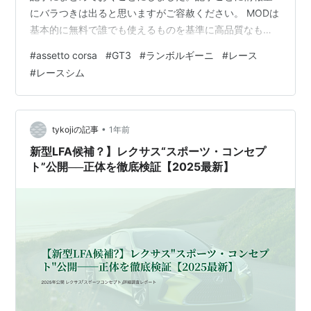
にバラつきは出ると思いますがご容赦ください。 MODは
基本的に無料で誰でも使えるものを基準に高品質なもの
をご紹介していきます。#1では以下のMODをご紹介しま
#
assetto corsa
#
GT3
#
ランボルギーニ
#
レース
す。RSS GT-M Lanzo V10 (Version 4)
#
レースシム
store.racesimstudio.comRace Sim StudioというMOD制
作チームが作成したMODですがこれはLamborghini
Huracán GT3 Evo のMODとなります。元々…
•
tykojiの記事
1年前
新型LFA候補？】レクサス“スポーツ・コンセプ
ト”公開──正体を徹底検証【2025最新】