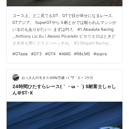
コース上、どこ見てもGT、GTで目が幸せになるレース、
GTアジア。 SuperGTやらＳ耐とかでは観られんマシンが
いるのもありがたい✨ まずはPt.1。 #1 Absolute Racing
_ Anthony Liu Xu / Alessio Picariello ピカリエロはときど
き名前も聞くドライバーっすね。 #3 Elegant Racing
Team _ Liu Lic Ka / Liu Lic Ka 名前同じだから兄弟か？
#
GTasia
#
GT3
#
GT4
#
AMG
#
R8LMS
#
supra
オレンジのAMGっていうと、ひと昔前のアルナージュを
思い出す(・ω・) #4 Origine Motorsport _ Lv Wei /
Patrick Pil…
•
おっさんのモタスポlife万歳ヽ(´▽｀)/
2年前
24時間ひたすらレース(｀・ω・´) S耐富士しゃし
ん＠ST-X