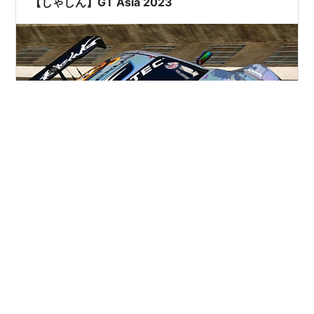
【しゃしん】GT Asia 2023
22年に引き続き整理するのを忘れ去られてたGT Asiaの写
真(´･･｀) ということで2024年もわずかとなったこのタ
イミングで写真解放です＾＾； #1 CarGuy Racing ワタ
クシにとって初の296GT3を体験させてくれたのはこの
マシン(´∀｀) やっぱ初見のインパクトはなかなかのモン