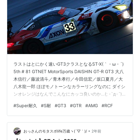
ラストはとにかく速いGT3クラスとなるST-X(｀・ω・´)
5th # 81 GTNET MotorSports DAISHIN GT-R GT3 大八
木信行／藤波清斗／青木孝行／今田信宏／坂口夏月／大
八木龍一郎 ほぼモノトーンなカラーリングなのに ダイシ
ンオレンジはなんでこんなにカッコ良いのか…(; ･`д･´)
4th # 33 Craft-Bamboo Racing Craft-Bamboo Racing
#
Super耐久
#
S耐
#
GT3
#
GTR
#
AMG
#
RCF
Mercedes-AMG GT3 リー・ジェフリー／太田格之進／
チェン・ディーン／リアン・ジャトン／オジェイダ・ジ
ェイデン クラフトバンブーがＳ耐で観れるってのもまた
•
嬉しい✨ 3rd…
おっさんのモタスポlife万歳ヽ(´▽｀)/
2年前