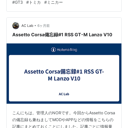
#
GT3
#
トミカ
#
ミニカー
売日は6月20日の予定で、4月30日から予約がスタートし
ています。価格は1,980円となっていて、プレミアムシリ
ーズらしい重厚感や細部の仕上がりに期待が膨らみます
•
ね。 レースカー特有のダイナミックなデザインは、手に
AC Lab
6ヶ月前
取って色々な角度から眺めたくなる魅力があります。仕
Assetto Corsa備忘録#1 RSS GT-M Lanzo V10
事用のデスクや本棚の隅に…
こんにちは。管理人のNORです。今回からAssetto Corsa
の備忘録も兼ねましてMODやAPPなどの情報をこちらの
記事にまとめておくことにしました。記事ごとに情報量