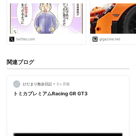
ても大事だけどそれ以前に、のお話で
す。 https://t.co/gT3FPPQUSn"
*1
:
そのためGT-Rやウラカンといった市販で4WDの車種
においては後輪駆動に改造されている
twitter.com
gigazine.net
関連ブログ
•
ひだまり散歩日記
3ヶ月前
トミカプレミアムRacing GR GT3