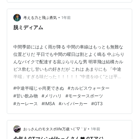
まさかのトラブルで後退…(◞‸◟) 17th / #95 / UNITED
AUTOSPORTS / Caygill J. Pino N. Sato M. 同じく日本人
•
ドラ…
考える力と飛ぶ勇気
1年前
脱ミディアム
中間季節にはよく雨が降る 中間の車線はもっとも無難な
位置どりだ 平日でも中間の曜日は割とよく鳴る 中ぶらり
んなバイクで配達する宙ぶらりんな男 明草飛は結構カル
ピス飲むし甘いもの好きだが これは あまりにも 「中途
半端」すぎる味だった！！！！！ “中道をゆく”とは平均
台の上を歩くようなもの つまり難しいんだね そして難し
#
中途半端じゃ尚更できぬ
#
カルピスウォーター
いくせに2兎を2兎とも逃すときがあるときたもんだ 大事
#
甘い飲み物
#
メリハリ
#
モータースポーツ
なのはきっとメリハリ！ 行くか！行かぬか！ ミギか！ヒ
#
カーレース
#
IMSA
#
ハイパーカー
#
GT3
ダリか！ レーシングカードライバーのような思い切りも
人生必要な時があるのだろう IMSA第2戦【セブリング12
時間レース】 例年フロリダ州でデイトナ24hに次いで開
催され…
•
おっさんのモタスポlife万歳ヽ(´▽｀)/
1年前
今年もGTマシンがたっくさん❤ GTアジ