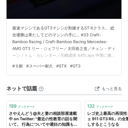
これらの低コスト化、戦力均等化がワークスやプライベ
ーター含むレース関係者に支持され、現在では世界中の
数多くのレースにおいて導入されている。
最速マシンであるGT3マシンが割拠するST-Xクラス。 総
日本においてはスーパーGT、スーパー耐久などにおい
合優勝は果たしてどのマシンの手に… #33 Craft-
て導入されている。
Bamboo Racing / Craft-Bamboo Racing Mercedes-
AMG GT3 リー・ジェフリー／太田格之進／チェン・ディ
ーン／トム・カレンダー／元嶋成弥 445Laps 中国に拠点
主なGT3車両:
を置くCraft-Bamboo Racing Ｓ耐でこのチームといえば
#
Ｓ耐
#
スーパー耐久
#
STX
#
GT3
格之進のイメージもすっかり馴染んできましたねー。
日産GT-R GT3
#81 GTNET MotorSports / DAISHIN GT-R GT3 大八木龍
メルセデスAMG GT3
一郎／坂口夏月／大八木信行／青木孝行／木村偉織
ネットで話題
もっと見る
マクラーレン650S GT3
457Laps サー…
ランボルギーニ ウラカン GT3
199
132
BMW M6 GT3
ブックマーク
ブックマーク
さやえんどう@夫と妻の相談部屋連載
レゴ史上最高の再現性
アウディ R8 LMS
中 on Twitter: "最近の性教育の話を聞
ェ 911 GT3 RS」
ポルシェ911 GT3 R
いて。 行為についてや避妊の知識もと
しするとこうなる