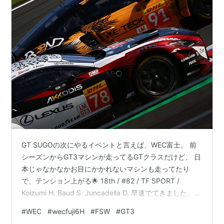
GT SUGOの次にやるイベントと言えば、WEC富士。 前
シーズンからGT3マシンが走ってるGTクラスだけど、 日
本じゃなかなかお目にかかれないマシンも走ってたり
で、テンション上がる🌟 18th / #82 / TF SPORT /
Koizumi H. Baud S. Juncadella D. 早速でてきました、コ
ルベット(・∀・) ここは日本の小泉洋史さんも所属してる
#
WEC
#
wecfuji6H
#
FSW
#
GT3
チームで、 序盤は地元勢の強さも見せてくれてたけど、