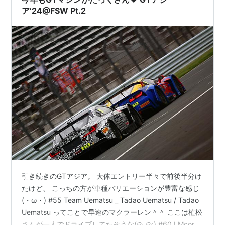
ア’24@FSW Pt.2
引き続きのGTアジア。 大体エントリー半々で前後半分け
たけど、 こっちの方が車種バリエーションが豊富な感じ
(・ω・) #55 Team Uematsu _ Tadao Uematsu / Tadao
Uematsu ってことで早速のマクラーレン＾＾ ここは植松
さんが一人でドライブしてたそうな(◎_◎;) #60 LMcorsa