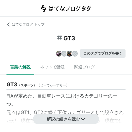
はてなブログ トップ
GT3
このタグでブログを書く
言葉の解説
ネットで話題
関連ブログ
GT3
(
スポーツ
)
【
じーてぃーすりー
】
FIAが定めた、自動車レースにおけるカテゴリーの一
つ。
元々はGT1、GT2に続く下位カテゴリーとして設立され
解説の続きを読む
たが、現在ではGT1、GT2共に消滅したため、現在では
FIAのGTカテゴリーの中の最高峰となっている。