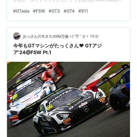
_ Kei Nakanishi / Shigekazu Wakisaka LMコルサの296
#
GTasia
#
FSW
#
GT3
#
GT4
#
911
はレッドにイタリアントリコロールの王道リバリー👑 ア
ルパインスターのどデカロゴも相まってより王道感が
(`・ω・´) #63 VSR _ Zhou Bihuang / Marco …
•
おっさんのモタスポlife万歳ヽ(´▽｀)/
1年前
今年もGTマシンがたっくさん❤ GTアジ
ア’24@FSW Pt.1