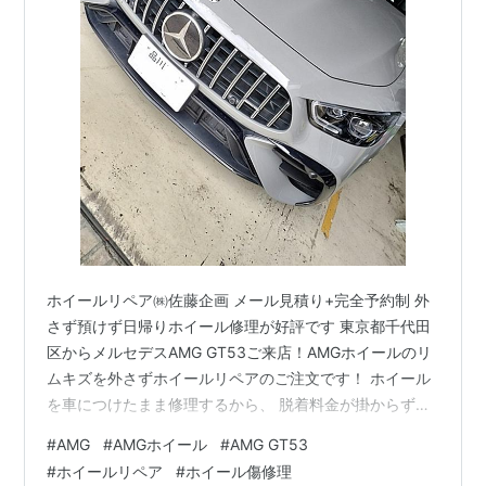
ホイールリペア㈱佐藤企画 メール見積り+完全予約制 外
さず預けず日帰りホイール修理が好評です 東京都千代田
区からメルセデスAMG GT53ご来店！AMGホイールのリ
ムキズを外さずホイールリペアのご注文です！ ホイール
を車につけたまま修理するから、 脱着料金が掛からず安
くて喜ばれています！ AMG GT53のホイールのリムキズ
#
AMG
#
AMGホイール
#
AMG GT53
を外さずホイール修理 AMGなどの高級車にはダイヤカッ
#
ホイールリペア
#
ホイール傷修理
トポリッシュ（切削光輝）タイプのホイールが多いで