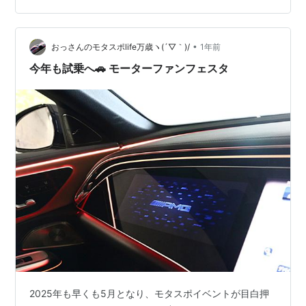
す。 その修理は、タイヤやエアバルブを外して傷にアル
ミを溶接してから旋盤機械加工を全面やり直す工法と、
（ホイールからタイヤを脱着・バランス調整の費用も）
•
おっさんのモタスポlife万歳ヽ(´▽｀)/
1年前
専用パテで傷を整形…
今年も試乗へ🚗 モーターファンフェスタ
2025年も早くも5月となり、モタスポイベントが目白押