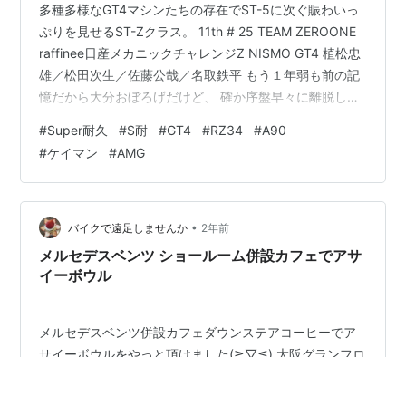
多種多様なGT4マシンたちの存在でST-5に次ぐ賑わいっ
ぷりを見せるST-Zクラス。 11th # 25 TEAM ZEROONE
raffinee日産メカニックチャレンジZ NISMO GT4 植松忠
雄／松田次生／佐藤公哉／名取鉄平 もう１年弱も前の記
憶だから大分おぼろげだけど、 確か序盤早々に離脱して
しまったような…(><) 10th # 26 TEAM ZEROONE
#
Super耐久
#
S耐
#
GT4
#
RZ34
#
A90
raffinee日産メカニックチャレンジZ NISMO GT4 大塚隆
#
ケイマン
#
AMG
一郎／富田竜一郎／篠原拓朗／荒聖治／柳田真孝 #25と
同じくこの#26も確か割と早いうちに離脱… 日産党とし
てはraffineeの２台が早々に消えてしま…
•
バイクで遠足しませんか
2年前
メルセデスベンツ ショールーム併設カフェでアサ
イーボウル