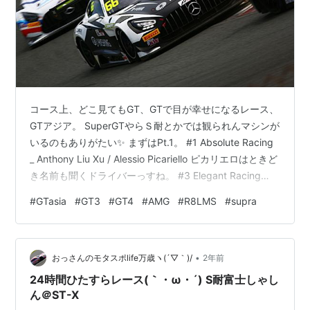
コース上、どこ見てもGT、GTで目が幸せになるレース、
GTアジア。 SuperGTやらＳ耐とかでは観られんマシンが
いるのもありがたい✨ まずはPt.1。 #1 Absolute Racing
_ Anthony Liu Xu / Alessio Picariello ピカリエロはときど
き名前も聞くドライバーっすね。 #3 Elegant Racing
Team _ Liu Lic Ka / Liu Lic Ka 名前同じだから兄弟か？
#
GTasia
#
GT3
#
GT4
#
AMG
#
R8LMS
#
supra
オレンジのAMGっていうと、ひと昔前のアルナージュを
思い出す(・ω・) #4 Origine Motorsport _ Lv Wei /
Patrick Pil…
•
おっさんのモタスポlife万歳ヽ(´▽｀)/
2年前
24時間ひたすらレース(｀・ω・´) S耐富士しゃし
ん＠ST-X