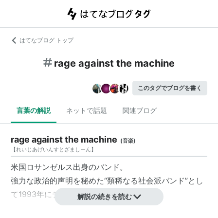
はてなブログ トップ
rage against the machine
このタグでブログを書く
言葉の解説
ネットで話題
関連ブログ
rage against the machine
(
音楽
)
【
れいじあげいんすとざましーん
】
米国ロサンゼルス出身のバンド。
強力な政治的声明を秘めた“類稀なる社会派バンド”とし
て1993年にデビュー。
解説の続きを読む
パンク、ヒップホップを下地に様々なジャンルを取り混