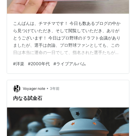
こんばんは、チマチマです！ 今日も数あるブログの中か
ら見つけていただき、そして閲覧していただき、ありが
とうございます！ 今日はプロ野球のドラフト会議があり
ましたが、選手は勿論、プロ野球ファンとしても、この
日は本当に運命の一日でして、指名された選手たちが今
後どのような活躍をしていくのか、期待に胸膨らませ、
#
洋楽
#
2000年代
#
ライブアルバム
夢とロマンに酔いしれる、そんな、年に一度の楽しみ、
それがドラフト会議。 指名された選手の皆さん、是非、
球界を代表するような選手になってくださいね！ …とい
•
うことで、今夜ご紹介する名盤は、そんなドラフト会議
Voyager note
3年前
とは1ミリも関係のない（笑）、Rage Against The
内なる試金石
Machineのライブアルバ…