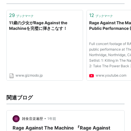
29
12
ブックマーク
ブックマーク
11歳の少女がRage Against the
Rage Against The Mac
Machineを完璧に弾きこなす！
Public Performance (
Full concert footage of RA
public performance at Th
Northridge, Northridge, C
Setlist: 1: Killing In The 
2: Take The Power Back 3
Bullet In The Head 5: Hit
www.gizmodo.jp
www.youtube.com
Township Rebellion 7: Da
C...
関連ブログ
•
雑食音楽遍歴
1年前
Rage Against The Machine 『Rage Against