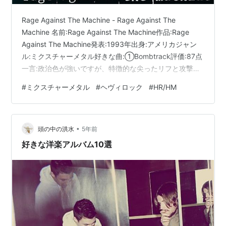
Rage Against The Machine - Rage Against The
Machine 名前:Rage Against The Machine作品:Rage
Against The Machine発表:1993年出身:アメリカジャン
ル:ミクスチャーメタル好きな曲:①Bombtrack評価:87点
一言:政治色が強いですが、特徴的な尖ったリフと攻撃的
なラップの組合せはとてもクール。ファンキーなグルー
#
ミクスチャーメタル
#
ヘヴィロック
#
HR/HM
ヴも魅力的https://t.co/Bz5lvwJaAj — おすすめメタルア
ルバム紹介するマン (@OsusuMetalMan) 2023年5月2日
•
頭の中の洪水
5年前
好きな洋楽アルバム10選