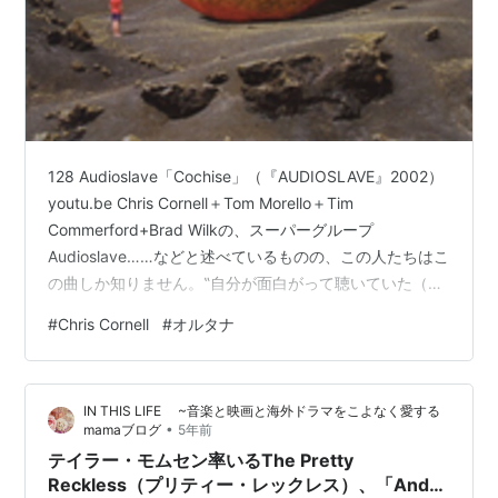
128 Audioslave「Cochise」（『AUDIOSLAVE』2002）
youtu.be Chris Cornell＋Tom Morello＋Tim
Commerford+Brad Wilkの、スーパーグループ
Audioslave……などと述べているものの、この人たちはこ
の曲しか知りません。‟自分が面白がって聴いていた（い
る）もの”より新しい音楽だったもんで、ついでにいうと
#
Chris Cornell
#
オルタナ
すごいメジャーな人々だったもんで、進んで聴こうと思
わなかったの。あまのじゃく。 なんでこれだけは挙げる
のかというと、一時期（別に観たくなくても）この曲の
IN THIS LIFE ~音楽と映画と海外ドラマをこよなく愛する
ヴィデオをやたらと目にしたせいで、音が耳に残ってい
•
mamaブログ
5年前
るから。伊…
テイラー・モムセン率いるThe Pretty
Reckless（プリティー・レックレス）、「And