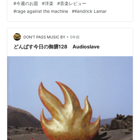
#
今週のお題
#
洋楽
#
音楽レビュー
SORRY - Meg Myers Rage Against The Machine - Ra…
#
rage against the machine
#
Kendrick Lamar
•
DON'T PASS MUSIC BY
5年前
どんぱす今日の御膳128 Audioslave