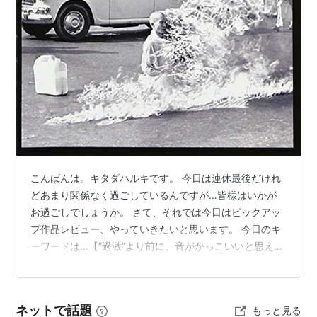
Zack De La Rocha... Vocals
Brad Wilk... Drums
Thom Morello... Guitar
Tim Commeford... Bass
主なアルバム
Rage Against The Machine(1993)
asin:B0000028RR
Evil Empire(1996)
asin:B0000029D9
Live ＆ Rare(1997,来日記念盤)
asin:B000006ZMC
こんばんは。キタダハルキです。 今日は連休最後だけれ
The Battle Of Los Angels(1999)
asin:B00002MZ2C
どあまり関係なく過ごしているんですが…皆様はいかが
Renegades(2000)
asin:B000053EZW
お過ごしでしょうか。 さて、それでは今日はピックアッ
Live At The Grand Olympic Auditorium(2003)
プ作品レビュー、やっていきたいと思います。 今日のキ
asin:B0000DJEQZ
ーワードは…【”過激”より前に、音がかっこいいと思えた
なら…】。 それではレビューしていきたいと思います。
ネットで話題
もっと見る