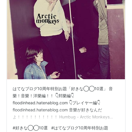
はてなブログ10周年特別お題「好きな◯◯10選」 音
樂！音樂！洋樂編！！ 👇邦樂編👇
floodinhead.hatenablog.com 👇プレイヤー編👇
floodinhead.hatenablog.com 音樂が好きなんだ
よ！！！！！！！！！！ Humbug - Arctic Monkeys
Effloresce - Covet Blue Train - John Coltrane To Pimp A
#
好きな◯◯10選
#
はてなブログ10周年特別お題
Butterfly - Kendrick Lamar The Mix - KRAFTWERK