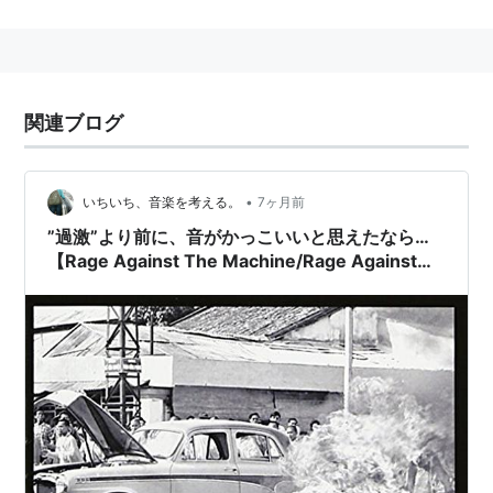
ぜた衝撃的な音楽スタイルが大ブレイク。
いわゆる「ミクスチャー」というジャンルの隆盛に一役
買った。
バンドは徹底して「自分たちの全ての音楽活動は政治的
関連ブログ
声明を伝える手段であり、それ以下でもそれ以上のもの
でもない」という姿勢を貫いた。
音楽活動以外でも様々な政治的活動を行う。
•
いちいち、音楽を考える。
7ヶ月前
2000年にバンドの政治的・音楽的中心人物であるヴォ
”過激”より前に、音がかっこいいと思えたなら…
ーカル、ザックが脱退し、活動停止状態へ。
【Rage Against The Machine/Rage Against
現在ザックはソロで、残されたメンバーはフロントマン
The Machine（1992）】
に元Soundgardenのヴォーカル、クリス・コーネルを
迎えAudioslaveを結成し、それぞれ活動中。
2007年に再結成を果たし、2008年には日本公演も行っ
た。これからの活躍が期待される。
メンバー