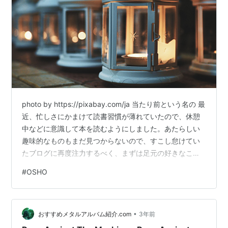
photo by https://pixabay.com/ja 当たり前という名の 最
近、忙しさにかまけて読書習慣が薄れていたので、休憩
中などに意識して本を読むようにしました。あたらしい
趣味的なものもまだ見つからないので、すこし怠けてい
たブログに再度注力するべく、まずは足元の好きなこと
に集中してみようかなと。 たまたま今日は仕事もお休み
#
OSHO
なので、ブログのデザイン含めてテコ入れしてみまし
た。って、いつものことか笑。 草はひとりでに生える
OSHO 禅 作者:OSHO OEJ Books Inc. Amazon まだ読み
•
終えていなかったOSHOさんの電子本。ちょっとずつ読
おすすめメタルアルバム紹介.com
3年前
み進めていたところ、老子と列…