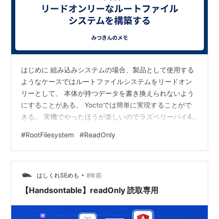
はじめに 組み込みシステムの場合、製品として使用する
ようなケースではルートファイルシステムをリードオン
リーとして、 本体が持つデータを書き換えられないよう
にすることがある。 Yoctoでは簡単に実現することがで
きる。 実機でやったほうが楽しいのでラズベリーパイ4
で試す。 使用するブランチはgatesgarth。 環境構築 下
#
RootFilesystem
#
ReadOnly
記のコマンドを実行し、環境を構築する。 ソース取得 $
mkdir rpi-gatesgarth && cd rpi-gatesgarth $ git clone
git://git.yoctoproject.org/poky.git -b gatesgarth $
•
sou…
はしくれSEめも
8年前
【Handsontable】readOnly 読取専用