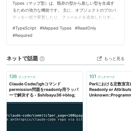
Types（マップ型）は、既存の型から新しい型を生成す
るための強力な機能です。 主に、オブジェクトのプロパ
ティを一括で変更したり、フィールドを追加したりする
際に便利です。具体的には、以下のような使い方があり
#
TypeScript
#
Mapped Types
#
ReadOnly
ます：1. ReadOnly: オブジェクトの全てのプロパティを
#
Required
読み取り専用にします。 type Readonly<T> = {
readonly [P in keyof T]: T[P]; }; 2. Partial: オブジ…
ネットで話題
もっと見る
136
101
ブックマーク
ブックマーク
Claude Codeのghコマンド
Perlにおける定数宣言(co
permission問題をreadonly用ラッパ
Readonly or Attribut
ーで解決する - $shibayu36->blog;
Unknown::Program