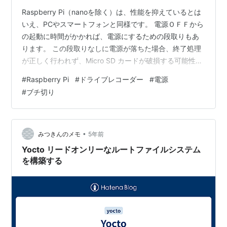
Raspberry Pi（nanoを除く）は、性能を抑えているとは
いえ、PCやスマートフォンと同様です。 電源ＯＦＦから
の起動に時間がかかれば、電源にするための段取りもあ
ります。 この段取りなしに電源が落ちた場合、終了処理
が正しく行われず、Micro SD カードが破損する可能性が
あります。 ドライブレコーダーとしては、エンジン（イ
#
Raspberry Pi
#
ドライブレコーダー
#
電源
グニッション）OFFで、シガーソケットの電源も「バン
#
ブチ切り
ッ」と落ちるので、ちょっと都合がよくありません。
UPSキットのようなものもありますが（USB供給の電源
が落ちたら、シャットダウンシーケンスを実行する）よ
うな便利なものもあります。 Raspberry Pi用DFR…
•
みつきんのメモ
5年前
Yocto リードオンリーなルートファイルシステム
を構築する