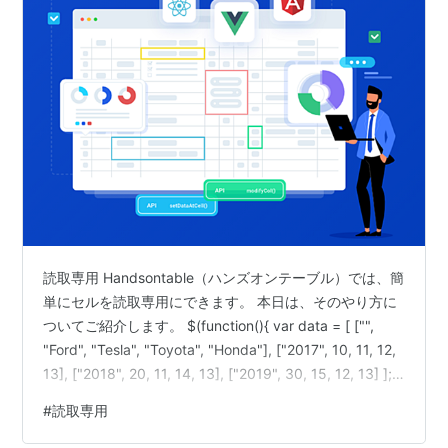
読取専用 Handsontable（ハンズオンテーブル）では、簡
単にセルを読取専用にできます。 本日は、そのやり方に
ついてご紹介します。 $(function(){ var data = [ ["",
"Ford", "Tesla", "Toyota", "Honda"], ["2017", 10, 11, 12,
13], ["2018", 20, 11, 14, 13], ["2019", 30, 15, 12, 13] ];
var container =
#
読取専用
document.getElementById('handsonTable'); var hot =
new Handsontabl…