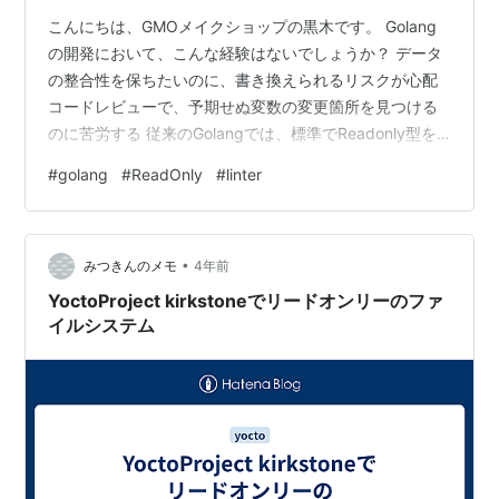
こんにちは、GMOメイクショップの黒木です。 Golang
の開発において、こんな経験はないでしょうか？ データ
の整合性を保ちたいのに、書き換えられるリスクが心配
コードレビューで、予期せぬ変数の変更箇所を見つける
のに苦労する 従来のGolangでは、標準でReadonly型を
サポートしていませんでしたが、ちょっとした工夫で、
#
golang
#
ReadOnly
#
linter
データの書き換えを防ぐことが可能です。 この記事で
は、データの書き換えを防ぐ2つの方法と、それらを活用
した次世代ECにおける実用例を紹介します。 データの書
•
き換えを防ぎたい場面 データの書き換えを防ぐ2つの方
みつきんのメモ
4年前
法 1. Readonly型を自前で定義する 2. Linterで…
YoctoProject kirkstoneでリードオンリーのファ
イルシステム