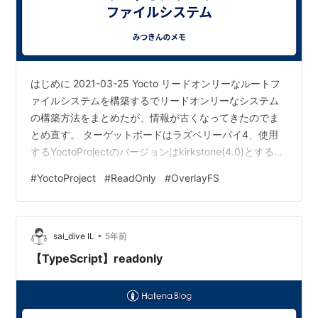
はじめに 2021-03-25 Yocto リードオンリーなルートフ
ァイルシステムを構築するでリードオンリーなシステム
の構築方法をまとめたが、情報が古くなってきたのでま
とめ直す。 ターゲットボードはラズベリーパイ4、使用
するYoctoProjectのバージョンはkirkstone(4.0)とする。
環境構築 作業環境 $ mkdir -p ~/yocto/rpi-kirkstone $
#
YoctoProject
#
ReadOnly
#
OverlayFS
cd ~/yocto/rpi-kirkstone pokyの取得 $ git clone -b
kirkstone git://git.yoctoproject.org/poky.git 環境変数の
設定 $ s…
•
sai_dive IL
5年前
【TypeScript】readonly