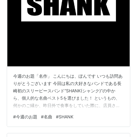
今週のお題「名作」 こんにちは、ぽんです いつも訪問あ
りがとうございます 今回は私の大好きなバンドである長
崎初のスリーピースバンド”SHANK(シャンク)”の中か
ら、個人的な名曲ベスト5を選びました！ というもの、
何かのご縁か、昨日外で食事をしていた際に、店員さん
が私のSHANKのラバーバンドに気づいてくださって
#
今週のお題
#
名曲
#
SHANK
「SHANKのファンなんですか？」と話しかけてくれたん
ですよ！これにはもう私も旦那も大歓喜！ 1年以上ずっと
ラバーバンドをしていましたが、話しかけられたのはこ