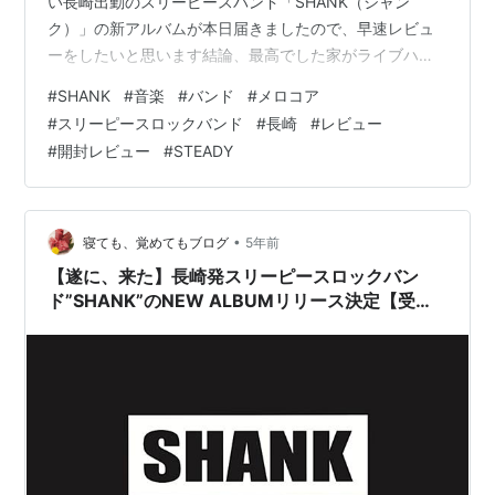
い長崎出勤のスリーピースバンド「SHANK（シャン
ク）」の新アルバムが本日届きましたので、早速レビュ
ーをしたいと思います結論、最高でした家がライブハウ
スになったようなあの熱気を帯びた感覚を思い出させて
#
SHANK
#
音楽
#
バンド
#
メロコア
くれる秀逸の曲ぞろいですストリーミング配信もスター
#
スリーピースロックバンド
#
長崎
#
レビュー
トしているので、ぜひチェックしてみたくださいねアル
#
開封レビュー
#
STEADY
バムリリース前の詳細はこちらwww.udablog.com
www.udablog.com SHANKのニューアルバム
「STEADY」開封・全曲レビュー では、まず開封レビュ
ーからです１０：００頃佐…
•
寝ても、覚めてもブログ
5年前
【遂に、来た】長崎発スリーピースロックバン
ド”SHANK”のNEW ALBUMリリース決定【受注
生産のアイテム紹介】