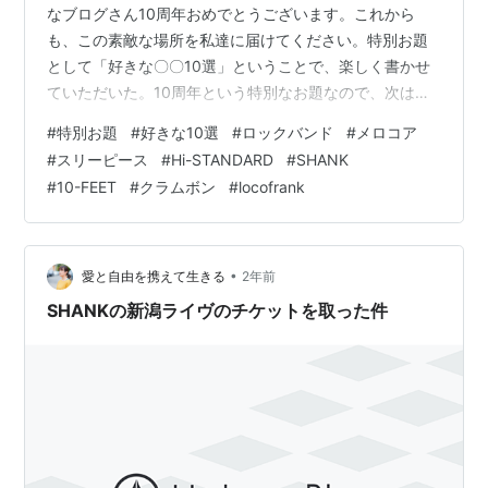
なブログさん10周年おめでとうございます。これから
も、この素敵な場所を私達に届けてください。特別お題
として「好きな〇〇10選」ということで、楽しく書かせ
ていただいた。10周年という特別なお題なので、次はな
い！と思い、レア感を楽しみつつ、「私の好きなスリー
#
特別お題
#
好きな10選
#
ロックバンド
#
メロコア
ピースバンド10選」という割とニッチなテーマにした。
#
スリーピース
#
Hi-STANDARD
#
SHANK
コロナ前、子供が生まれる前はそれこそバリバリのバン
#
10-FEET
#
クラムボン
#
locofrank
ドマンだった。多いときはバンドを5つも掛け持ちをし
て、スタジオのはしごでバンドライフに明け暮れた。ス
タジオ練習がないときはセッションライブに顔を出して
は修行に励む毎日。朝の出勤前、夜の帰宅後深…
•
愛と自由を携えて生きる
2年前
SHANKの新潟ライヴのチケットを取った件