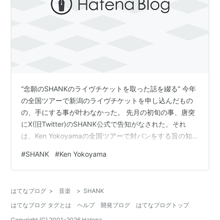
“念願のSHANKのライヴチケットを取った話を綴る” 今年
の全国ツアーで新潟のライヴチケットを申し込んだもの
の、手にする事が叶わなかった。 先月の初旬の事、唐突
にX(旧Twitter)のSHANK公式で告知がなされた。それ
は、Ken Yokoyamaの全国ツアーで対バンをする旨の知
らせだった。 告知を見た瞬間、チケットぴあでのオフィ
#
SHANK
#
Ken Yokoyama
シャル2次先行をすぐに申し込んだ。 ライヴ会場が新潟
LOTSと言う事もあり当選した。 “10年振りに新潟LOTS
でライヴ参戦か…” Ken YokoyamaとSHANKの両バンド、
はてなブログ
>
音楽
>
SHANK
ライヴ中はモッシュ・ダイブが発生すると聞いている
はてなブログ タグとは
ヘルプ
開発ブログ
はてなブログトップ
為、当日は後方で観る事とする。 とは言…
Copyright (C) 2001-
2026
Hatena.