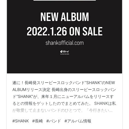
遂に！長崎発スリーピースロックバンド”SHANK”のNEW
ALBUMリリース決定 長崎出身のスリーピースロックバン
ド”SHANK”が、来年１月にニューアルバムをリリースす
るとの情報をゲットしたのでまとめてみた。 SHANKは私
が敬愛して止まないバンドのひとつで、「今行きたいバ
ンドのライブベスト３」に入るほど好きである。（ちな
#
SHANK
#
長崎
#
バンド
#
アルバム情報
みに、他はThe Band ApartとMAN WITH A MISSIONで