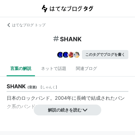
はてなブログ トップ
SHANK
このタグでブログを書く
言葉の解説
ネットで話題
関連ブログ
SHANK
(
音楽
)
【
しゃんく
】
日本のロックバンド。2004年に長崎で結成されたパン
ク系のバンドである。
解説の続きを読む