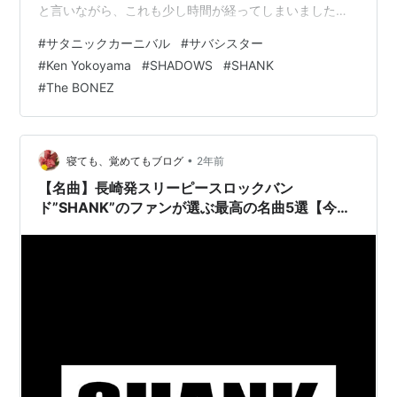
と言いながら、これも少し時間が経ってしまいました
が、先日はサタニックカーニバル2025に行ってきまし
#
サタニックカーニバル
#
サバシスター
た。 ピザオブデス主催のパンク・ラウドミュージックに
#
Ken Yokoyama
#
SHADOWS
#
SHANK
フォーカスしたフェスなので、当日は、犬が骨にしゃぶ
#
The BONEZ
りつくように（例えがおかしい？）SHADOWSとKen
Yokoyamaを聞きながら、会場の幕張メッセに向かいま
した。 サタニックカーニバルに参加するのはたぶん3回
目か4回目。コロナ禍で富士急…
•
寝ても、覚めてもブログ
2年前
【名曲】長崎発スリーピースロックバン
ド”SHANK”のファンが選ぶ最高の名曲5選【今聴
くべきエモさ満点のロックナンバー】