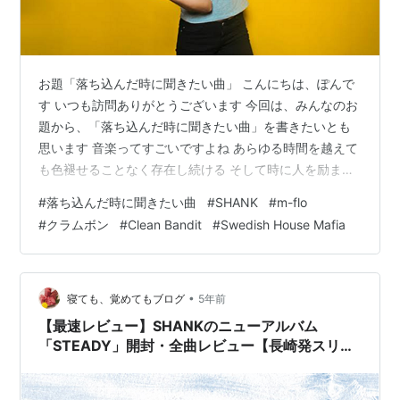
お題「落ち込んだ時に聞きたい曲」 こんにちは、ぽんで
す いつも訪問ありがとうございます 今回は、みんなのお
題から、「落ち込んだ時に聞きたい曲」を書きたいとも
思います 音楽ってすごいですよね あらゆる時間を越えて
も色褪せることなく存在し続ける そして時に人を励ま
し、時に人を涙させ、色々な感情を呼び起こす ただの音
#
落ち込んだ時に聞きたい曲
#
SHANK
#
m-flo
や言葉の集まりのはずなのに、その力は留まることを知
#
クラムボン
#
Clean Bandit
#
Swedish House Mafia
らずに、国境を越えて世界中に愛されていまよね この記
事でご紹介する珠玉の五曲は、私の青春時代から輝いて
いた曲ばかりです 懐かしくて、ついまた聞いてしまう曲
です みなさんの心にも、響くものがあれば幸いです
•
寝ても、覚めてもブログ
5年前
www.udablog.com w…
【最速レビュー】SHANKのニューアルバム
「STEADY」開封・全曲レビュー【長崎発スリー
ピースメロコアバンド】