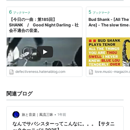
され…
6
5
ブックマーク
ブックマーク
【今日の一曲：第185回】
Bud Shank - [All The
SHANK / Good Night Darling - 社
Are] - The slow time
会不適合の音楽。
defectiveness.hatenablog.com
love.music-magazin
関連ブログ
•
旅と音楽｜風流三昧
1年前
なんでサバシスターってこんなに。。。【サタニ