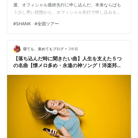
週、オフィシャル最終先行に申し込んだ。本来ならばも
う少し早い段階から、オフィシャル先行で申し込みをし
ておけばと思った。 残念ながらチケットを取る事は出来
#
SHANK
#
全国ツアー
なかった。ライヴハウスがあまり広くない所での公演の
為、望みは薄いが一般販売を申し込もうと思っていた。
だが、思いも虚しく新潟はソールドアウトした。
•
GOLDEN PIGS RED STAGEの収容人数はさほど広くはな
寝ても、覚めてもブログ
3年前
い為、覚悟していた事とは言えやはり…
【落ち込んだ時に聞きたい曲】人生を支えた５つ
の名曲【懐メロ多め・永遠の神ソング！洋楽邦楽
ジャンル不問】