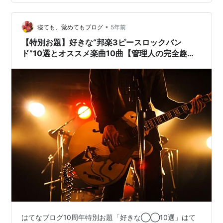
ある。あと10-FEETも見たいし、東京事変のライブも人
生で一回くらい見てみたいな〜。おっと話が外れた） 毎
•
年５月に行われる”Blaze Up Nagasaki”（SHANK主催の
寝ても、覚めてもブログ
5年前
ロックフェス）…
【特別お題】好きな“邦楽3ピースロックバン
ド”10選とオススメ楽曲10曲【管理人の完全趣
味・メロコア多め】
はてなブログ10周年特別お題「好きな◯◯10選」はて