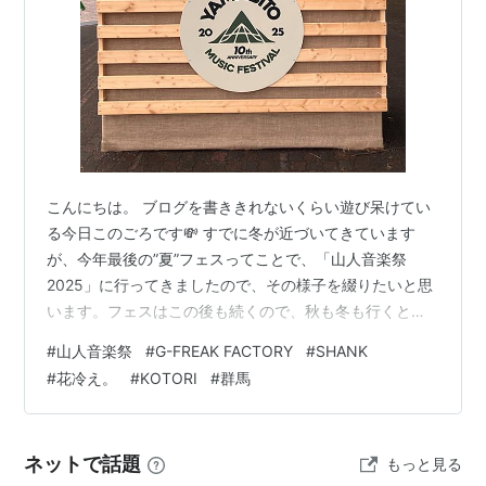
こんにちは。 ブログを書ききれないくらい遊び呆けてい
る今日このごろです💸 すでに冬が近づいてきています
が、今年最後の”夏”フェスってことで、「山人音楽祭
2025」に行ってきましたので、その様子を綴りたいと思
います。フェスはこの後も続くので、秋も冬も行くと思
いますが...。 もくじ 山人音楽祭とは 会場までの道のり
#
山人音楽祭
#
G-FREAK FACTORY
#
SHANK
会場となるグリーンドーム前橋 で、肝心のライブは... ま
#
花冷え。
#
KOTORI
#
群馬
とめ 山人音楽祭とは 群馬県出身のロックバンドG-FREAK
FACTORYが主宰するロックフェスです。群馬県内最大規
模の音楽フェスとして知られ、例年9月頃に開催されてい
ネットで話題
もっと見る
ます。 コロナの影響により、一時高崎市内の施設で開催