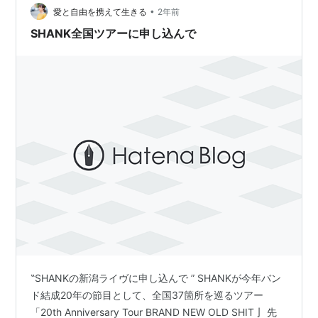
•
れが人生で初めてです これも何かの因果ですし、2023年
愛と自由を携えて生きる
2年前
12月に惜しくもオリジナルメンバーであるドラムの池本
SHANK全国ツアーに申し込んで
さんの脱退もあり、改…
‟SHANKの新潟ライヴに申し込んで ” SHANKが今年バン
ド結成20年の節目として、全国37箇所を巡るツアー
「20th Anniversary Tour BRAND NEW OLD SHIT亅 先