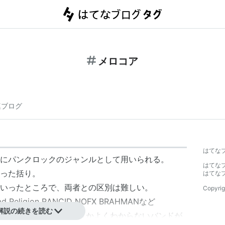
メロコア
連ブログ
はてな
にパンクロックのジャンルとして用いられる。
はてな
った括り。
はてな
いったところで、両者との区別は難しい。
Copyrig
igion RANCID NOFX BRAHMANなど
解説の続きを読む
べきかポップパンクとすべきかよくわからないバンドが