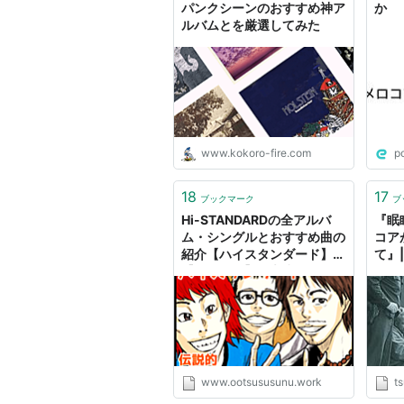
パンクシーンのおすすめ神ア
か
ルバムとを厳選してみた
www.kokoro-fire.com
p
18
17
ブックマーク
ブ
Hi-STANDARDの全アルバ
『眠
ム・シングルとおすすめ曲の
コア
紹介【ハイスタンダード】
て』
【メロコア】 - 大津ススヌの
ドドド底辺日記
www.ootsususunu.work
ts