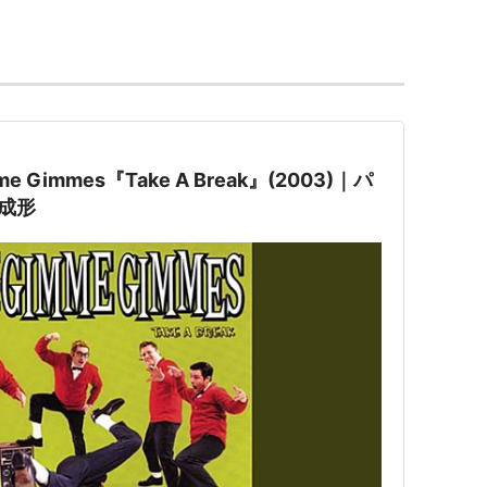
imme Gimmes『Take A Break』(2003)｜パ
成形