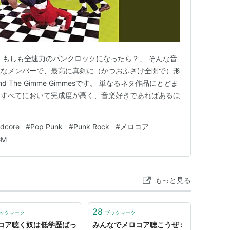
曲が、もしも全速力のパンクロックになったら？」 そんな音
沢なメンバーで、最高に真剣に（かつおふざけ全開で）形
nd The Gimme Gimmesです。 単なるネタ作品にとどま
曲すべてにおいて完成度が高く、音楽好きであればあるほ
rdcore
#
Pop Punk
#
Punk Rock
#
メロコア
GM
もっと見る
28
ックマーク
ブックマーク
コア聴く奴は低学歴ばっ
みんなでメロコア聴こうぜ :