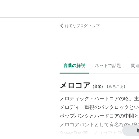
はてなブログ トップ
言葉の解説
ネットで話題
関
メロコア
(
音楽
)
【
めろこあ
】
メロディック・ハードコアの略。主
メロディー重視のパンクロックとい
ポップパンクとハードコアの中間と
メロコアバンドとして有名なのはBad Rel
GreenDay等、メロコアと呼ぶ