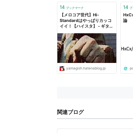
14
14
ブックマーク
ブ
【メロコア世代】Hi-
HxC
Standardはやっぱりカッコ
論
イイ！【ハイスタ】 - ギター
とスマホとSNSと
yamagish.hatenablog.jp
p
関連ブログ