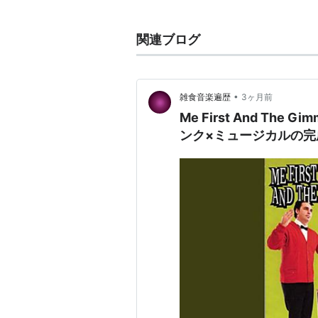
沢山いる。
関連ブログ
•
雑食音楽遍歴
3ヶ月前
Me First And The G
ンク×ミュージカルの完