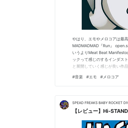
やはり、エモやメロコアは最高
MADMADMAD『Run』 ope
いうよりMeat Beat Man
ックって感じのするインダス
と展開していく感じが良い作品。 2．V
open.spotify.com モダン
#
音楽
#
エモ
#
メロコア
たいな「Animal Spirits」で
SPEAD FREAKS BABY ROCKET DI
【レビュー】Hi-STANDA