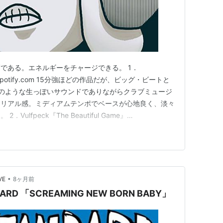
である。エネルギーをチャージできる。 1．
n.spotify.com 15分強ほどの作品だが、ビッグ・ビートと
ifestoのような生っぽいサウンドでありながらクラブミュージ
トリアル感。ミディアムテンポでベースが心地良く、淡々
ulfpeck『The Beautiful Game』
クラシカルな「The Sweet Science」の後、ジャクソン5み
陽気に開…
•
VE
8ヶ月前
RD 「SCREAMING NEW BORN BABY」