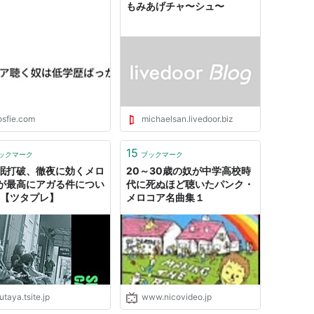
もみあげチャ〜シュ〜
osfie.com
michaelsan.livedoor.biz
15
ックマーク
ブックマーク
眠打破、徹夜に効くメロ
20～30歳の奴が中学高校時
が最高にアガる件につい
代に死ぬほど聴いたパンク・
|【ツタプレ】
メロコア名曲集１
utaya.tsite.jp
www.nicovideo.jp