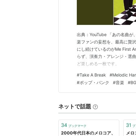
出典：YouTube 「あの名
楽ファンの妄想を、最高に贅
にし続けているのがMe First A
らず、演奏力・アレンジ・選
ど楽しめる一枚です。
#
Take A Break
#
Melodic Ha
#
ポップ・パンク
#
音楽
#
B
ネットで話題
34
31
ブックマーク
ブ
2000年代日本のメロコア、
メロ