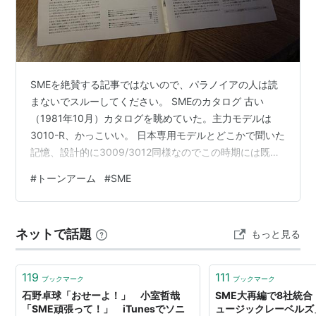
SMEを絶賛する記事ではないので、パラノイアの人は読
まないでスルーしてください。 SMEのカタログ 古い
（1981年10月）カタログを眺めていた。主力モデルは
3010-R、かっこいい。 日本専用モデルとどこかで聞いた
記憶、設計的に3009/3012同様なのでこの時期には既に
前時代の物。 このカタログは私がオーディオクラフトの
#
トーンアーム
#
SME
アームを使い始めた後の時期。 貧乏学生は気になった物
を全部買うわけにはいかない、雑誌の記事を読み漁り秋
葉原を何度もうろうろして試聴できる物は試聴し、メー
ネットで話題
もっと見る
カーにもカタログ請求（はがきを出すと送ってくれると
ころが多かった）して情報収集し当時考えられるもっと
も現実的な選択をし、そ…
119
111
ブックマーク
ブックマーク
石野卓球「おせーよ！」 小室哲哉
SME大再編で8社統
「SME頑張って！」 iTunesでソニ
ュージックレーベルズ