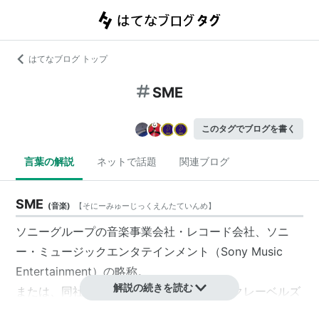
はてなブログ トップ
SME
このタグでブログを書く
言葉の解説
ネットで話題
関連ブログ
SME
(
音楽
)
【
そにーみゅーじっくえんたていんめ
】
ソニーグループの音楽事業会社・レコード会社、
ソニ
ー・ミュージックエンタテインメント
（
Sony Music
Entertainment
）の
略
称。
解説の続きを読む
または、同社の子会社ソニー・ミュージックレーベルズ
のレコードレーベル、
エスエムイーレコーズ
（SME