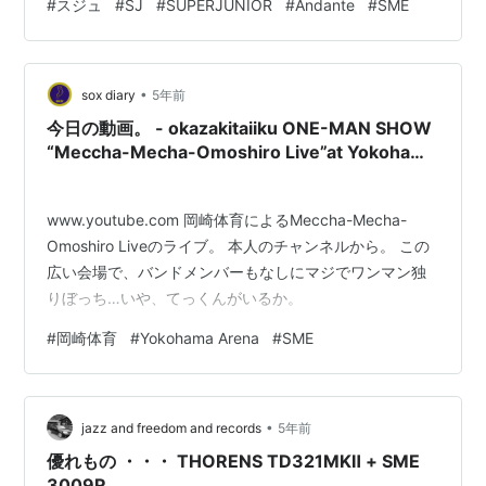
#
スジュ
#
SJ
#
SUPERJUNIOR
#
Andante
#
SME
で 기나긴 터널 속 어둠도 長いトンネルの闇も 꿈속에선
조금 천천히 스미는데 夢の中にゆくっりと溶けていくの
に 그대의 기억 돌고 돌아봐도 君の記憶を彷徨っても 피해
•
갈 수 없는 그 말 避けられないあの…
sox diary
5年前
今日の動画。 - okazakitaiiku ONE-MAN SHOW
“Meccha-Mecha-Omoshiro Live”at Yokohama
Arena digest ＜for JLOD live＞
www.youtube.com 岡崎体育によるMeccha-Mecha-
Omoshiro Liveのライブ。 本人のチャンネルから。 この
広い会場で、バンドメンバーもなしにマジでワンマン独
りぼっち…いや、てっくんがいるか。
#
岡崎体育
#
Yokohama Arena
#
SME
•
jazz and freedom and records
5年前
優れもの ・・・ THORENS TD321MKⅡ + SME
3009R