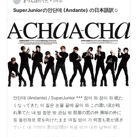
•
では SME の著作権申し立てによる「一部の国［244か
まつんぼのうた
5年前
国］でブロック」が、「制限はありません」に変化して
SuperJuniorの안단데 (Andante) の日本語訳☺
いた（下図）。 ▼ 現在の「動画の著…
안단데 (Andante) / SuperJunior *** 잠이 와 잠이 와 眠た
くなってきた 이 짙은 눈물 끝에 끝이 와 この濃い涙が枯
れ果てた 내 방 창문 밖 관심 밖 部屋の窓の外 興味の外に
등 돌린채로 背を向けたまま 며칠 밤이 가 何度も夜が過ぎ
ていく 네 기억이 君の記憶が 처음 비가 내린 날부터 初め
て雨が降った日から 젖은 마지막까지 ずぶ濡れになるま