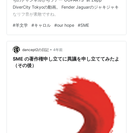
DiverCity Tokyoの動画。 Fender Jaguarのジャキジャキ
なリフ音が素敵ですね。
#
羊文学
#
キャロル
#
our hope
#
SME
•
dancept2の日記
4年前
SME の著作権申し立てに異議を申し立ててみたよ
（その後）