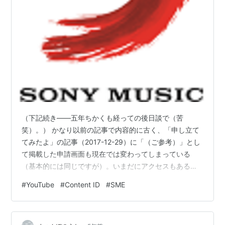
（下記続き——五年ちかくも経っての後日談で（苦
笑）。） かなり以前の記事で内容的に古く、「申し立て
てみたよ」の記事（2017-12-29）に「（ご参考）」とし
て掲載した申請画面も現在では変わってしまっている
（基本的には同じですが）。いまだにアクセスもあるよ
うなので削除しようかともかんがえていたものの、その
#
YouTube
#
Content ID
#
SME
後変化があったことが分かったのでこちらでご報告して
おくことにいたしました。 いつステータスが変わってい
たのかは？ですが、「なんということでしょう」現時点