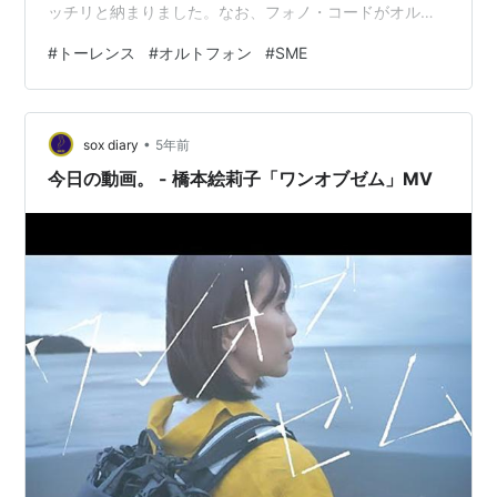
ッチリと納まりました。なお、フォノ・コードがオルト
フォンの8NXに交換されている。 で、新入りはどうなの
#
トーレンス
#
オルトフォン
#
SME
か？ 「音」の出方がまるで違う。「音」よりも「音楽」
を優先しているので、野暮なオーディオ的聴き方を忘れ
てしまいます。ただ振動対策のフローティング・サスペ
•
ンションはあまり効果がないのか、国産のマイクロ、
sox diary
5年前
KENWOODがびくともしない振動に反応するので大理石
今日の動画。 - 橋本絵莉子「ワンオブゼム」MV
ボードを一枚、差し込みまし…