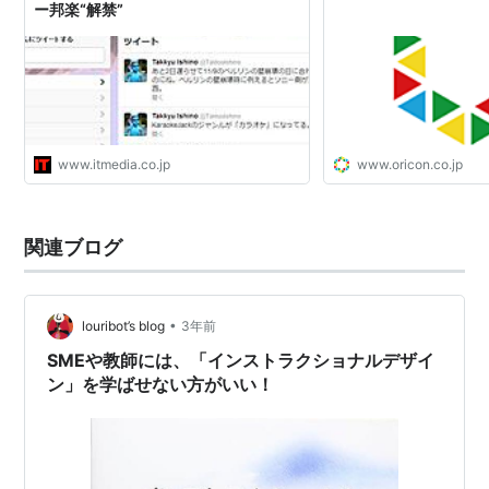
ー邦楽“解禁”
www.itmedia.co.jp
www.oricon.co.jp
関連ブログ
•
louribot’s blog
3年前
SMEや教師には、「インストラクショナルデザイ
ン」を学ばせない方がいい！