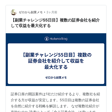
整っています。 初めての成約を引き寄せるための総点検
集客面 □ 記事が50本以上ある □ タイトルにキーワード
が入っている □ インデックス登録リクエストを全記事に
•
ゼロから副業メモ
2ヶ月前
送った…
【副業チャレンジ55日目】複数の証券会社を紹介
して収益を最大化する
証券口座の開設案件は1社だけ紹介するより、複数社を紹
介する方が収益が安定します。55日目は複数の証券会社
を自然に紹介する戦略を解説します。 なぜ複数社紹介が
有効なのか 読者によって「合う証券会社」は違います。