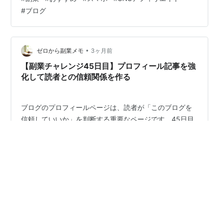
性が高い」とGoogleに評価されやすくなります。 副業・
#
ブログ
投資ブログのおすすめカテゴリー構成 ① 副業の始め方
副業チャレンジシリーズ・副業の種類・会社にバレない
方法など。集客記事の中心になるカテゴリーです。 ②
証券口座・NISA 証券口座の開設方法・新NISAの始め
•
ゼロから副業メモ
3ヶ月前
方・証券会社の比較…
【副業チャレンジ45日目】プロフィール記事を強
化して読者との信頼関係を作る
ブログのプロフィールページは、読者が「このブログを