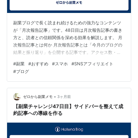
副業ブログで長く読まれ続けるための強力なコンテンツ
が「月次報告記事」です。48日目は月次報告記事の書き
方と、読者との信頼関係を深める効果を解説します。 月
次報告記事とは何か 月次報告記事とは「今月のブログの
結果と振り返り」を公開する記事です。アクセス数・収
益・書いた記事数・やってみてわかったことなどをその
#
副業
#
おすすめ
#
スマホ
#
SNSアフィリエイト
まま公開します。 なぜ月次報告が効果的なのか ① リア
#
ブログ
ルな体験談が読者の共感を生む 「アクセスゼロの月が3
ヶ月続いた」「初めて成約が出たときの感動」——等身
大のリアルな体験は、同じ境遇の読者の心に刺さりま
す。 ② 継続のモチベーションになる 結果を公開すると
•
ゼロから副業メモ
3ヶ月前
決めると、自分自身も「今月は何か成果…
【副業チャレンジ47日目】サイドバーを整えて成
約記事への導線を作る