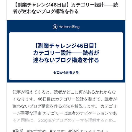
リンク 成約率が高い記事（証券口…
【副業チャレンジ46日目】カテゴリー設計——読
者が迷わないブログ構造を作る
記事が増えてくると、読者がどこに何があるかわからな
くなります。46日目はカテゴリー設計を整えて、読者が
迷わないブログ構造を作る方法を解説します。 カテゴリ
ーが重要な理由 カテゴリーは読者のナビゲーションであ
ると同時に、Googleがブログのテーマを理解するための
道しるべです。カテゴリーが整っているブログは「専門
#
副業
#
おすすめ
#
スマホ
#
SNSアフィリエイト