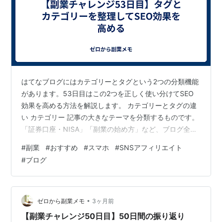
はてなブログにはカテゴリーとタグという2つの分類機能
があります。53日目はこの2つを正しく使い分けてSEO
効果を高める方法を解説します。 カテゴリーとタグの違
い カテゴリー 記事の大きなテーマを分類するものです。
「証券口座・NISA」「副業の始め方」など、ブログ全体
の構造を作るために使います。1記事につき1〜2個が目安
#
副業
#
おすすめ
#
スマホ
#
SNSアフィリエイト
です。 タグ 記事の細かいキーワードを設定するもので
#
ブログ
す。「SBI証券」「投資信託」「新NISA」など、記事の
内容を具体的に示す言葉を入れます。1記事につき3〜5個
が目安です。 はてなブログでタグが重要な理由 はてなブ
ログのタグは「はてなタグ」として独自のページが生成
•
ゼロから副業メモ
3ヶ月前
されます。同じ…
【副業チャレンジ50日目】50日間の振り返り