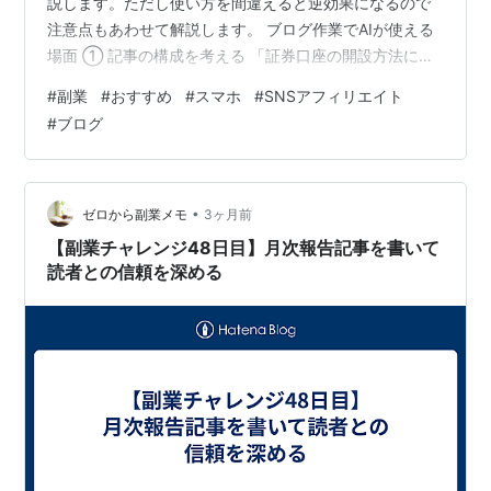
説します。ただし使い方を間違えると逆効果になるので
注意点もあわせて解説します。 ブログ作業でAIが使える
場面 ① 記事の構成を考える 「証券口座の開設方法につ
いて初心者向けの記事構成を考えて」とAIに聞くと、見
#
副業
#
おすすめ
#
スマホ
#
SNSアフィリエイト
出しの骨格を素早く作れます。ゼロから考えるより圧倒
#
ブログ
的に速いです。 ② タイトルのアイデア出し 「このテー
マで検索されやすいタイトルを10個考えて」とAIに依頼
します。その中から一番クリックしたくなるものを選ん
で使います。 ③ 文章の言い回しを改善する 「この文章
•
ゼロから副業メモ
3ヶ月前
をもっとわかりやすく書き…
【副業チャレンジ48日目】月次報告記事を書いて
読者との信頼を深める