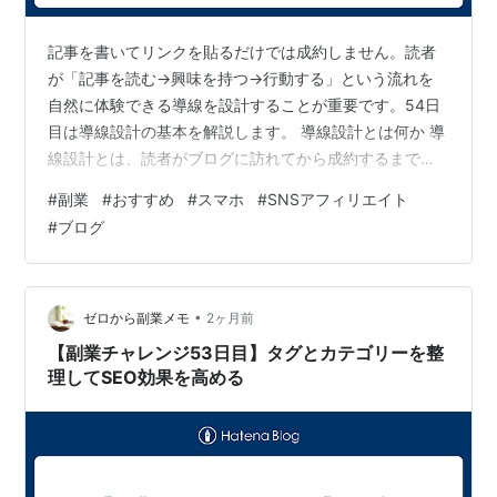
記事を書いてリンクを貼るだけでは成約しません。読者
が「記事を読む→興味を持つ→行動する」という流れを
自然に体験できる導線を設計することが重要です。54日
目は導線設計の基本を解説します。 導線設計とは何か 導
線設計とは、読者がブログに訪れてから成約するまでの
流れをあらかじめ設計することです。 たとえばこんな流
#
副業
#
おすすめ
#
スマホ
#
SNSアフィリエイト
れです。 「副業の始め方を検索する」 ↓ 「副業チャレン
#
ブログ
ジシリーズの記事に辿り着く」 ↓ 「記事を読んで証券口
座に興味を持つ」 ↓ 「証券口座の開設方法の記事へ内部
リンクで移動する」 ↓ 「開設手順を読んで口座開設す
る」 ↓ 「成約！」 この流れを意図的に設計することで成
•
ゼロから副業メモ
2ヶ月前
約率が上がります。 …
【副業チャレンジ53日目】タグとカテゴリーを整
理してSEO効果を高める