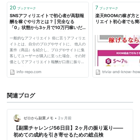
20
7
ブックマーク
ブックマーク
SNSアフィリエイトで初心者が高額報
楽天ROOMの稼ぎ方と
酬を稼ぐやり方とは？ | 完全なる
リエイト初心者でも簡
「0」状態から3ヶ月で10万円稼いだ
超効率的ネットビジネス講座
一般的なアフィリエイト 俗に言うアフィリエ
イトとは、自分のブログやサイトに、 他人の
案件（商品）を紹介し、ブログやサイトに集
客してユーザーが購入に至った場合、 その対
価としてアフィリエイト報酬が口座に振り込
まれる仕組みです。 アフィリエイトするには
info-repo.com
trivia-and-know-ho
まず、紹介したい案件（商品）を探す必要が
ありますよね...
関連ブログ
•
ゼロから副業メモ
2ヶ月前
【副業チャレンジ56日目】2ヶ月の振り返り——
初めての成約を引き寄せるための総点検