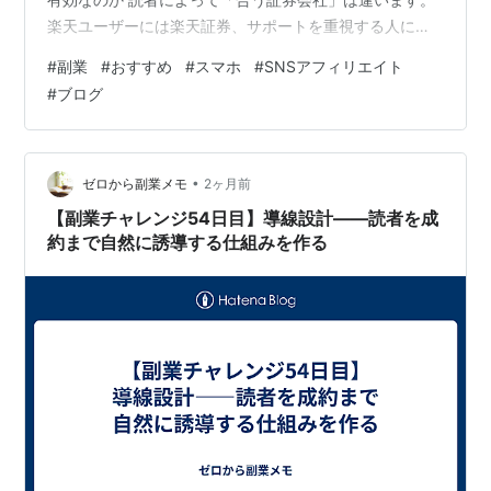
楽天ユーザーには楽天証券、サポートを重視する人には
松井証券、幅広い投資をしたい人にはSBI証券——選択肢
#
副業
#
おすすめ
#
スマホ
#
SNSアフィリエイト
を提示することで「自分に合ったものを選べた」という
#
ブログ
満足感が生まれ、成約率が上がります。 複数社を紹介す
る記事パターン パターン①：用途別おすすめ記事 「目
的別に選ぶ証券会社——初心者・積立重視・株取引した
い人向け」という切り口で3社それぞれに合うユーザーを
•
ゼロから副業メモ
2ヶ月前
提示します。 パターン②：複数口…
【副業チャレンジ54日目】導線設計——読者を成
約まで自然に誘導する仕組みを作る