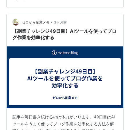
ナリティクス・サーチコンソール・A8.net提携申請・Xで
の発信・LINE公式アカウント・免責事項——収益化のた
めの環境がすべて整いました。 マインド面 「最初の3ヶ
月はゼロ収入が正常」という現実を理解した上で、焦ら
•
ゼロから副業メモ
3ヶ月前
ず続けられてい…
【副業チャレンジ49日目】AIツールを使ってブロ
グ作業を効率化する
記事を毎日書き続けるのは体力がいります。49日目はAI
ツールをうまく使ってブログ作業を効率化する方法を解