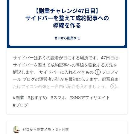
サイドバーは多くの読者が目にする場所です。47日目は
サイドバーを整えて成約記事への導線を強化する方法を
解説します。 サイドバーに入れるべきもの ① プロフィ
ール ブログの運営者が誰かを最初に伝えます。顔写真ま
たはアイコン画像と一言自己紹介を入れましょう。 ②
人気記事ランキング アクセスが多い記事をサイドバーに
#
副業
#
おすすめ
#
スマホ
#
SNSアフィリエイト
表示することで、新しい読者が「どの記事から読めばい
#
ブログ
いか」すぐわかります。はてなブログのウィジェット機
能で設定できます。 ③ カテゴリー一覧 ブログ全体の構
造が一目でわかります。読者が興味のあるカテゴリーに
直接アクセスできます。 ④ 注目記事へのバナーまたは
•
ゼロから副業メモ
3ヶ月前