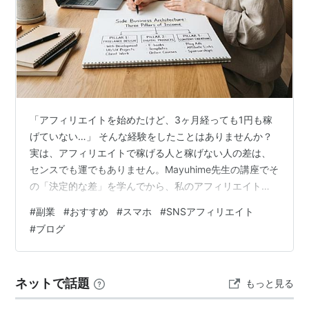
「アフィリエイトを始めたけど、3ヶ月経っても1円も稼
げていない…」 そんな経験をしたことはありませんか？
実は、アフィリエイトで稼げる人と稼げない人の差は、
センスでも運でもありません。Mayuhime先生の講座でそ
の「決定的な差」を学んでから、私のアフィリエイト収
益は劇的に変わりました。 ━━━━━━━━━━━━━━━━━ ■ アフ
#
副業
#
おすすめ
#
スマホ
#
SNSアフィリエイト
ィリエイトで稼げない人の3つの共通点
#
ブログ
━━━━━━━━━━━━━━━━━ アフィリエイトに挑戦して挫折す
る人には、共通したパターンがあります。 ❌ 報酬単価が
高い商品だけを狙いすぎる ❌ 読者の悩みではなく「商品
ネットで話題
もっと見る
の説明」を書いている ❌ 記事数を増やすことが目的に
な…