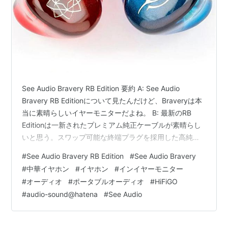
See Audio Bravery RB Edition 要約 A: See Audio
Bravery RB Editionについて見たんだけど、Braveryは本
当に素晴らしいイヤーモニターだよね。 B: 最新のRB
Editionは一新されたプレミアム純正ケーブルが素晴らし
いと思う。スワップ可能な終端プラグを採用した高純度
銀メッキケーブルが同梱されているよ。 A: それはすごい
#
See Audio Bravery RB Edition
#
See Audio Bravery
ね。イヤーモニター自体の性能についても聞きたいな。
#
中華イヤホン
#
イヤホン
#
インイヤーモニター
B: Bravery RB Editionは、より豊かなボーカルを持つク
#
オーディオ
#
ポータブルオーディオ
#
HiFiGO
リアなサウンドと、より自然なアプローチで上質なサウ
#
audio-sound@hatena
#
See Audio
ンドを提供する。また、非常に快適なAzl…