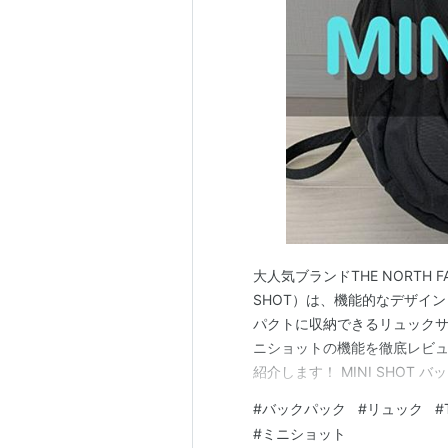
大人気ブランドTHE NORTH
SHOT）は、機能的なデザイ
パクトに収納できるリュックサ
ニショットの機能を徹底レビュ
紹介します！ MINI SHOT バック
FACE Amazon 楽天 Yaho
#
バックパック
#
リュック
#
イン・ロゴ 機能的な工夫が感
#
ミニショット