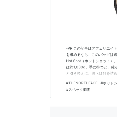
-PR この記事はアフェリエイ
を求めるなら、このバッグは選択肢
Hot Shot（ホットショット）
は約1,030g。手に持つと、
と引き換えに、彼らは何を詰め
と構造からその「正体」を冷静
#
THENORTHFACE
#
ホット
造作への許容」 一般的なデイパ
#
スペック調査
ボ…