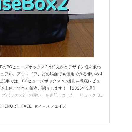
FACEのBCヒューズボックス2は頑丈さとデザイン性を兼ね
ジュアル、アウトドア、どの場面でも使用できる使いやす
の記事では、BCヒューズボックス2の機能を徹底レビュ
類以上使ってきた筆者が紹介します！ 【2025年5月】
ズボックス2）の違い」を追記しました。 リュック BC
クス2 NM82255 ノースフェイス Amazon 楽天 Yahoo! 筆
THENORTHFACE
#
ノ－スフェイス
ス2のデザイン 正面デザイン 裏面デ…