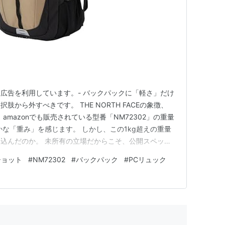
ト広告を利用しています。- バックパックに「軽さ」だけ
から外すべきです。 THE NORTH FACEの象徴、
。 amazonでも販売されている型番「NM72302」の重量
確かな「重み」を感じます。 しかし、この1kg超えの重量
込んだのか。 未所有の立場だからこそ、公開スペック
に分析してみました。 底部の840Dナイロンに宿る「無
ショット
#
NM72302
#
バックパック
#
PCリュック
ックが210〜420デニールで済ませる中、このバッグは