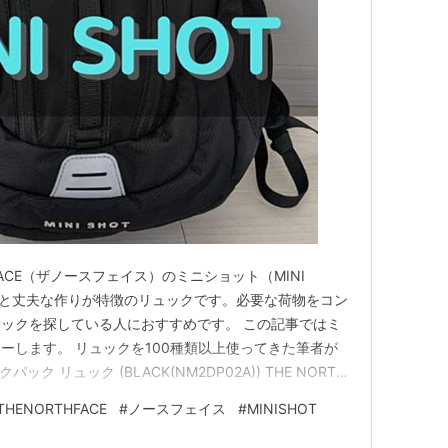
 FACE（ザノースフェイス）のミニショット（MINI
ンと丈夫な作りが特徴のリュックです。必要な荷物をコン
ックを探している人におすすめです。 この記事ではミ
ーします。 リュックを100種類以上使ってきた筆者が
パック リュック (BLACK(NM2DP02A)) THE NORTH
o! 筆者のおすすめ度 MINI SHOTの外見レビュー 正面のデザ
THENORTHFACE
#
ノースフェイス
#
MINISHOT
じられる裏面 左右それぞれ…