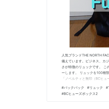
人気ブランドTHE NORTH 
備えています。ビジネス、カ
さが特徴のリュックです。 こ
ーします。 リュックを100種
「ノベルティと無印（BCヒュー
Fuse Box II BCヒューズボッ
#
バックパック
#
リュック
#
者のおすすめ度 ヒューズボック
#
BCヒューズボックス2