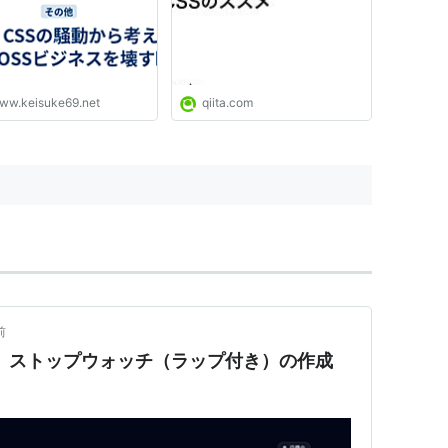
ww.keisuke69.net
qiita.com
前
cript】ストップウォッチ（ラップ付き）の作成