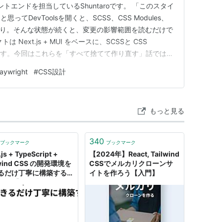
ロントエンドを担当しているShuntaroです。 「このスタイ
てDevToolsを開くと、SCSS、CSS Modules、
来たり。そんな状態が続くと、変更の影響範囲を読むだけで
Next.js + MUI をベースに、SCSSと CSS
成です。今回はこれらを「すべて捨てて作り直す」話ではあ
SS資産は活かしつつ、記述コストの削減と将来的な構成の
laywright
#
CSS設計
から Tailwind …
もっと見る
340
ブックマーク
ブックマーク
.js + TypeScript +
【2024年】React, Tailwind
lwind CSS の開発環境を
CSSでメルカリクローンサ
るだけ丁寧に構築する
イトを作ろう【入門】
024年】