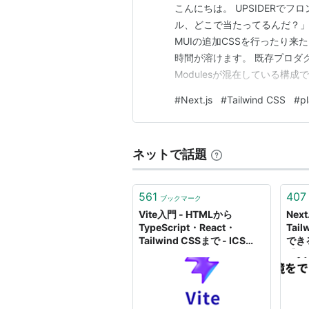
こんにちは。 UPSIDERでフ
ル、どこで当たってるんだ？」と思っ
MUIの追加CSSを行ったり
時間が溶けます。 既存プロダクトは 
Modulesが混在している構
りません。 既存のMUI/SC
#
Next.js
#
Tailwind CSS
#
p
簡素化を目指して、CSS Modules
ネットで話題
561
407
ブックマーク
Vite入門 - HTMLから
Next
TypeScript・React・
Tai
Tailwind CSSまで - ICS
でき
MEDIA
【2