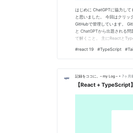
はじめに ChatGPTに協力
と思いました。 今回はクリック連
GitHubで管理しています。 GitHub
と ChatGPTから出題される問題
て解くこと。 主にReactとT
フレームワークなど） この通
#
react 19
#
TypeScript
#
Ta
いです。 https://ma…
•
記録をココに。– my Log –
7ヶ月
【React + TypeSc