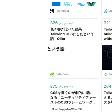
ics.media
z
326
321
ブックマーク
色々書き比べた結果
Tail
Tailwind CSSにしたという
buil
話 - Qiita
with
HTM
qiita.com
t
275
264
ブックマーク
CSSを書くのが劇的に楽に
Tai
なる！ユーティリティファー
える
ストのCSSフレームワーク
スを壊
「Tailwind CSS」
Esca