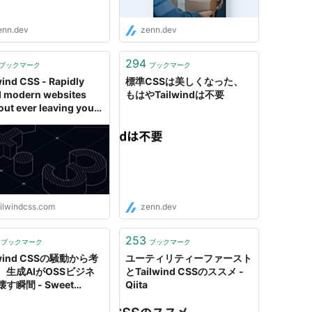
enn.dev
zenn.dev
294
ブックマーク
ブックマーク
wind CSS - Rapidly
標準CSSは美しくなった、
d modern websites
もはやTailwindは不要
out ever leaving your
L.
ailwindcss.com
zenn.dev
253
ブックマーク
ブックマーク
lwind CSSの騒動から考
ユーティリティーファースト
、生成AIがOSSビジネ
とTailwind CSSのススメ -
す瞬間 - Sweet
Qiita
pe