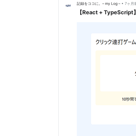
•
記録をココに。– my Log –
7ヶ月
【React + TypeSc