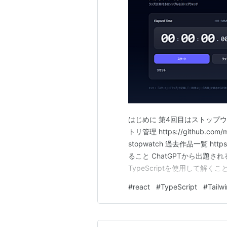
はじめに 第4回目はストップウ
トリ管理 https://github.com/ma
stopwatch 過去作品一覧 https://
ること ChatGPTから出題さ
TypeScriptを使用して解くこ
自由（ライブラリやフレームワ
#
react
#
TypeScript
#
Tailw