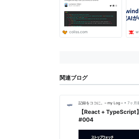
coliss.com
w
関連ブログ
•
記録をココに。– my Log –
7ヶ月
【React + TypeS
#004