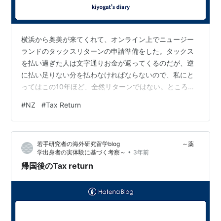
横浜から奥美が来てくれて、オンライン上でニュージー
ランドのタックスリターンの申請準備をした。タックス
を払い過ぎた人は文字通りお金が返ってくるのだが、逆
に払い足りない分を払わなければならないので、私にと
ってはこの10年ほど、全然リターンではない。ところが
去年度は３ヶ月しか働いておらず日本に来てしまったの
#
NZ
#
Tax Return
で、リターンがありそうだ。申請期限が来月7日なので見
直しをするためまだ終わらせていないが、嬉しいこと
に、400ドルほど戻ってきそうだ。 ところがところが、
若手研究者の海外研究留学blog ～薬
奥美の方は2000ドル以上払わなければならなくなりそう
•
学出身者の実体験に基づく考察～
3年前
だ。と言うのも奥美の仕事と言うのは税が天引きされて
帰国後のTax return
いない仕事なので、今までもらった給料の中…