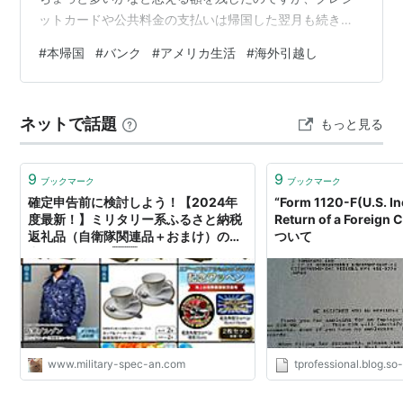
ットカードや公共料金の支払いは帰国した翌月も続き、
みるみる残高が減って行きました。 特に、最後とばかり
#
本帰国
#
バンク
#
アメリカ生活
#
海外引越し
に色々買ってしまったショッピングや日本への渡航費や
らで、クレジットカードの請求額が膨らんでしまいまし
た。 そして、ラスボスが引越し代でした。支払額が見積
ネットで話題
もっと見る
り額より$2,000も上昇した上、見積り額の半分しか支払
っていなかったのを綺麗に忘れてました。 最後のTax
Returnの費用は高い上…
9
9
ブックマーク
ブックマーク
確定申告前に検討しよう！【2024年
“Form 1120-F(U.S. I
度最新！】ミリタリー系ふるさと納税
Return of a Foreign
返礼品（自衛隊関連品＋おまけ）の魅
ついて
力とは？ 1122 🇯🇵 ミリタリー
JAPANESE HOMETOWN TAX
DONATION PROGRAM RETURN
GIFTS 2024 - いつだってミリタリア
ン！
www.military-spec-an.com
tprofessional.blog.so-