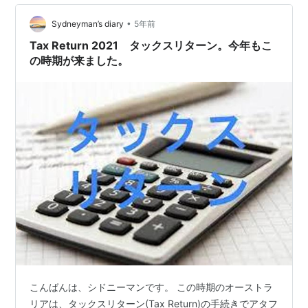
公認会計士の方にお願いしました。というのも、渡米し
•
てきたのが7月でresidentとnon-residentの区分がちょう
Sydneyman’s diary
5年前
ど半分であったからです。 以前に、自分がTax treat…
Tax Return 2021 タックスリターン。今年もこ
の時期が来ました。
こんばんは、シドニーマンです。 この時期のオーストラ
リアは、タックスリターン(Tax Return)の手続きでアタフ