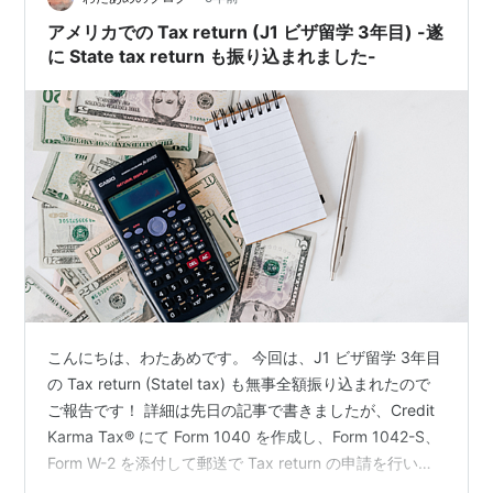
き、 年間で2000ドルの税金控除を受けれます。 …
アメリカでの Tax return (J1 ビザ留学 3年目) -遂
に State tax return も振り込まれました-
こんにちは、わたあめです。 今回は、J1 ビザ留学 3年目
の Tax return (Statel tax) も無事全額振り込まれたので
ご報告です！ 詳細は先日の記事で書きましたが、Credit
Karma Tax® にて Form 1040 を作成し、Form 1042-S、
Form W-2 を添付して郵送で Tax return の申請を行いま
した！ wata-ame.hatenadiary.com ちなみに、Federal