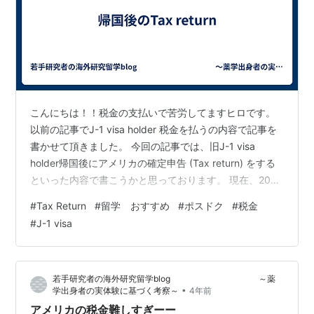
こんにちは！！税金の支払いで苦労してますヒロです。
以前の記事でJ-1 visa holder 税金を払うの内容で記事を
書かせて頂きました。 今回の記事では、旧J-1 visa
holder帰国後にアメリカの確定申告 (Tax return) をする
といった内容で書こうかと思っております。 現在、2023
年のtax returnをしております。つまり、2022年のサラ
#
Tax Return
#
留学 おすすめ
#
ポスドク
#
税金
リーに対しての確定申告になります。アメリカで税金を
#
J-1 visa
会社や大学を介して納めていた人はtax returnの時にはテ
ンション上がって、気分がよかったのではないでしょう
か？ なぜなら、大学などでを介して支払いをしていた人
若手研究者の海外研究留学blog ～薬
は、tax re…
•
学出身者の実体験に基づく考察～
4年前
アメリカの税金難しすぎーー