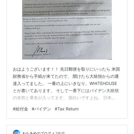
おはようございます！！ 先日郵便を取りにいったら 米国
財務省から手紙が来てたので、 開けたら大統領からの通
達入ってました。 一番の上にいきなり、WHITEHOUSE
とか書いてあります。 そして一番下にはバイデン大統領
の名前と署名が入ってます。 面白いですよね。 日本
で”総理官邸から”みたいな手紙とか 来ないですですもん
#
給付金
#
バイデン
#
Tax Return
ね。。笑 内容は3月11日に通った法案の AMERICAN
RESUCE PLANという、 コロナにより経済的痛手をおお
った 国民に対する支援方策の一環で、 特に子供持ちの家
•
族に対しての支援です。 アメリカでは従来子供1人に付
わたあめのブログ
5年前