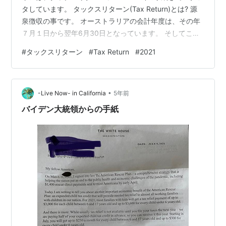
タしています。 タックスリターン(Tax Return)とは? 源
泉徴収の事です。 オーストラリアの会計年度は、その年
７月１日から翌年6月30日となっています。 そしてこの
翌年7月に入って、雇用主は従業員にタックスリターン
#
タックスリターン
#
Tax Return
#
2021
(Tax Return)が出来るよう準備しなければなりません。
数年前までは、グループサティフィケイト(Group
Certificate)が雇用主から発行され、それを基に個人で最
•
終調整を行っていたり、プロである会計士に依頼してい
-Live Now- in California
5年前
ましたが、近年はオンライン化が進…
バイデン大統領からの手紙