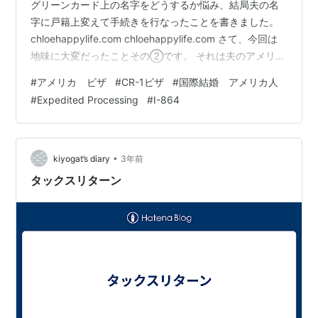
グリーンカード上の名字をどうするか悩み、結局夫の名
字に戸籍上変えて手続きを行なったことを書きました。
chloehappylife.com chloehappylife.com さて、今回は
地味に大変だったことその②です。 それは夫のアメリカ
でのTax return filing （確定申告）。 弁護士事務所と契
#
アメリカ ビザ
#
CR-1ビザ
#
国際結婚 アメリカ人
約してからすぐ、私と夫それぞれ準備が必要な書類一覧
#
Expedited Processing
#
I-864
をもらったのですが、夫側のリストの方に「直近3年間の
アメリカでの確定申告書のコピー」と入っていました。
夫に聞くと、何それ知らない🙂と。 弁護士に聞くと、米
国籍者（永住権保持者も…
•
kiyogat’s diary
3年前
タックスリターン