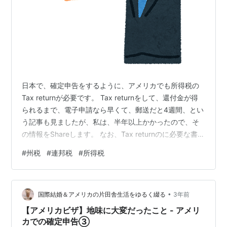
日本で、確定申告をするように、アメリカでも所得税の
Tax returnが必要です。 Tax returnをして、還付金が得
られるまで、電子申請なら早くて、郵送だと4週間、とい
う記事も見ましたが、私は、半年以上かかったので、そ
の情報をShareします。 なお、Tax returnのに必要な書類
は、税理士さんにお願いして作成してもらいました。電
#
州税
#
連邦税
#
所得税
子申請ではなく、郵送申請です。 Tax returnの詳細は、
下記のサイトなどが参考になるかと思います。 アメリカ
タックスリターン | タックス日本語 | アメリカ確定申告
•
を日本語で！｜F1 J1 Visa (taxnihongo.com) 所得税は、
国際結婚＆アメリカの片田舎生活をゆるく綴る
3年前
連邦(…
【アメリカビザ】地味に大変だったこと - アメリ
カでの確定申告③