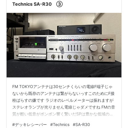
Technics SA-R30 ③
FM TOKYOアンテナは30センチくらいの電線F端子じゃ
ないから既存のアンテナは繋がらないっすこのためにF接
栓ばらすの嫌です ラジオのレベルメーターは振れますが
ステレオランプが光りません電線じゃダメですね FMの音
質が酷い低音がボンボン響く繋いだSPは豊かな低域の
KEF104aBだからラウドネス入れたみたいこれは製品の問
#
デッキレシーバー
#
Technics
#
SA-R30
題じゃなくて放送側の問題っす NHK FMは普通のバラン