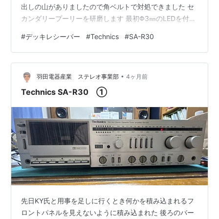
出しの山がありましたので角ベルトで対処できました セ
カンダリープーリーを研磨します 最初Φ3㎜のLEDを付け
ましたが絶縁のチューブがプーリーと干渉しちゃいます
#
デッキレシーバー
#
Technics
#
SA-R30
チップLEDに潤フロン線付けますまんどくせー 接着剤で
埋めました向きが適切じゃないけど光ればいいだろう 元
の電球はAC12V点火なのでデッキロジック基板のDC15V
•
ラインから電気頂戴して7ミリアンペア流しました さて
羽田電器産業 ステレオ事業部
4ヶ月前
雑音でありますが 再生モードで無録音テープでもメータ
Technics SA-R30 ①
ーが振れ「ブブブッ…
先日KY氏と用事を足しに行くとき何かを積み込まれるフ
ロントパネルを見えないように積み込まれた 後ろのバー