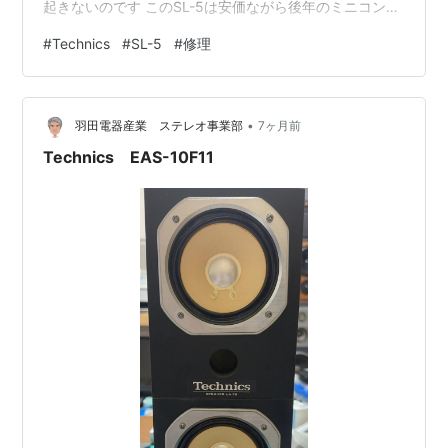
起きないのです このSL-5は安価ながら後年のミニコンポ
用とは違い最低限の作りは持ってるので非常に良いプレ
#
Technics
#
SL-5
#
修理
ーヤーっす さて出力にノイズ？ まずは針先クリーニング
チップ付いてました 付属品とはいえ当事業部にいらっし
ゃったのだから針先チェックしましょ 汚れているものの
•
段付き摩耗は無いですね本体がきれいでしたのであまり
羽田電器産業 ステレオ事業部
7ヶ月前
使われなかったんだな さてシングル盤で動作を見…
Technics EAS-10F11