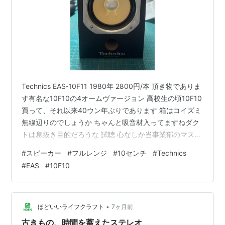
Technics EAS‐10F11 1980年 2800円/本 頂き物でありま
す有名な10F10の4オームヴァージョン 高校生の頃10F10
買って、それ以来40ウン年ぶりであります 箱はコイズミ
無線辺りのでしょうか ちゃんと吸音材入ってますねダク
トは息抜き目的だろうな 試聴 心なしか当事業部のマスコ
ット「こうのすけ君」も楽しそうであります 昔のイメー
#
スピーカー
#
フルレンジ
#
10センチ
#
Technics
ジだとメタルセンターキャップの主張が強くて刺激的な
#
EAS
#
10F10
印象を持っていたのですがこの個体は十分な熟成を受け
たのか実に自然な鳴り方であります 恐らく90年代の後半
からの稼働との事なので30年近く鳴らされた個体っす 全
体的にはいい音ですいい音でもHi-Fi…
•
ほどいいライフクラフト
7ヶ月前
古きもの、時間を蓄えたステレオ