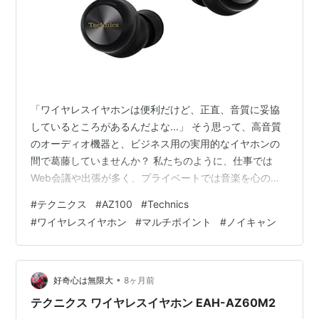
「ワイヤレスイヤホンは便利だけど、正直、音質に妥協
しているところがあるんだよな...」 そう思って、高音質
のオーディオ機器と、ビジネス用の実用的なイヤホンの
間で葛藤していませんか？ 私たちのように、仕事では
Web会議や出張が多く、プライベートでは音楽を心の底
から楽しみたい人間にとって、「高音質」と「ビジネス
#
テクニクス
#
AZ100
#
Technics
での実用性」を両立するイヤホンを見つけるのは本当に
#
ワイヤレスイヤホン
#
マルチポイント
#
ノイキャン
難しい課題です。 IT業界でマネジメントをする私自身、
仕事用のイヤホンでは音が物足りず、かといって音質特
化のものは通話性能が低くて周りのノイズを拾ってしま
う、というジレンマを抱えてきました。 そんな「音質と
•
好奇心は無限大
8ヶ月前
実用性のジレンマ」を解決しうる、と私…
テクニクス ワイヤレスイヤホン EAH-AZ60M2