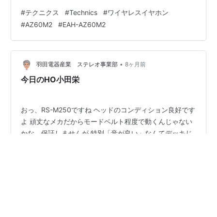
ピカ。 あーまたかと気にしてなかったが日曜になっても
#
テクニクス
#
Technics
#
ワイヤレスイヤホン
ピカピカ。 気になったので、掃除したりケースに収めな
#
AZ60M2
#
EAH-AZ60M2
おしたりしても治らん。 まず、左側だけを収めて・・・
ピカピカする。 右側だけを収めると・・・あ、充電始ま
った。 という事は左かと思って端子をよく見たら・・・
こいつのせいだな。左上の端子が他の端子と違い凹んで
•
羽田電器産業 ステレオ事業部
8ヶ月前
た(;^ω^) 折れたの…
今日のHO小田栄