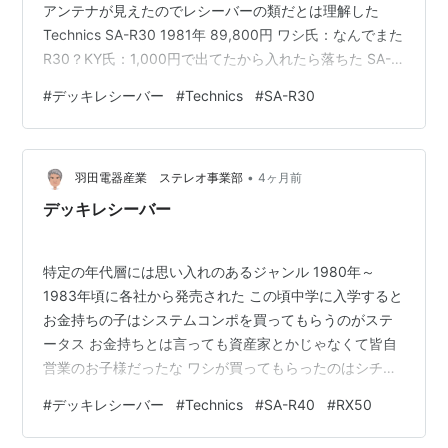
アンテナが見えたのでレシーバーの類だとは理解した
Technics SA-R30 1981年 89,800円 ワシ氏：なんでまた
R30？KY氏：1,000円で出てたから入れたら落ちた SA-
R40の、その酷い音を知っている両氏でありますがあま
#
デッキレシーバー
#
Technics
#
SA-R30
りの酷さに「あれより悪いものなんか作れるのか」など
の思いがありちょいと下位機種を聴いてみたい気持ちは
ありました パネルに目立つ傷もなく1,000円なら青春の
•
思い出を味わうには良い個体であります まぁ車に積まれ
羽田電器産業 ステレオ事業部
4ヶ月前
た以上は点検修理の依頼なんだろうなつか81年の…
デッキレシーバー
特定の年代層には思い入れのあるジャンル 1980年～
1983年頃に各社から発売された この頃中学に入学すると
お金持ちの子はシステムコンポを買ってもらうのがステ
ータス お金持ちとは言っても資産家とかじゃなくて皆自
営業のお子様だったな ワシが買ってもらったのはシチズ
ンの腕時計アルバじゃないよ ホントはデジアナが欲しか
#
デッキレシーバー
#
Technics
#
SA-R40
#
RX50
ったんだけど却下された当時の両親には高額だったんだ
ろう 画像：シチズン公式より引用 その頃はラジカセが心