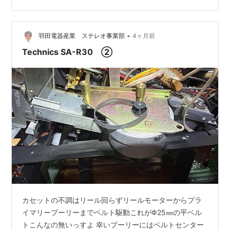
スで鳴ります 上の周波数はワイドFMの文化放送
（91.6MHz）まで受信可能 デッキの音質はさすがにイマ
•
イチですね でも安価なデッキレシーバーは録音レベルが
羽田電器産業 ステレオ事業部
4ヶ月前
オートだったりメーターが付いてない製品も多いので立
Technics SA-R30 ②
派だと思います…
カセットの不調はリール回らずリールモーターからプラ
イマリープーリーまでベルト駆動これがΦ25㎜の平ベル
トこんなの無いっすよ 幸いプーリーにはベルトセンター