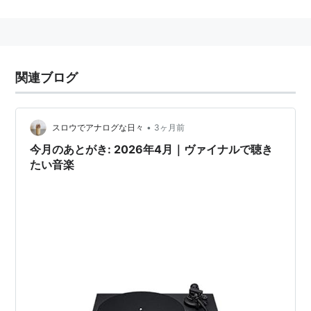
Panasonicブランド制定後は高級音響機器のブランドと
なる。
2005年末にDJ機器を除く単品コンポなど全機種の国内
での販売を完了、現在はDJ機器専門ブランドとなって
関連ブログ
いる。
ターンテーブル「
SL-1200
」シリーズはDJ機器の世界標
準とも呼べるヒットシリーズである。
•
スロウでアナログな日々
3ヶ月前
2014年8月17日、パナソニックにより2014年度中にテ
今月のあとがき: 2026年4月｜ヴァイナルで聴き
たい音楽
クニクスブランドでコンポなどを日本と欧州で発売する
と発表
*1
。
*1
:
高級音響機器「テクニクス」復活、パナソニック :日
本経済新聞