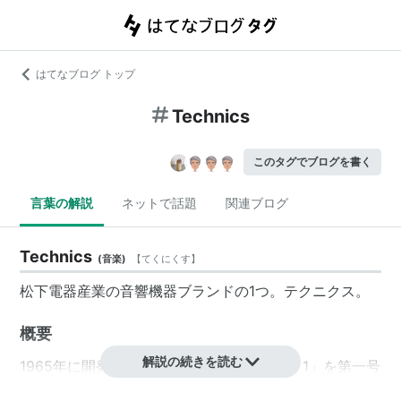
はてなブログ トップ
Technics
このタグでブログを書く
言葉の解説
ネットで話題
関連ブログ
Technics
(
音楽
)
【
てくにくす
】
松下電器産業の音響機器ブランドの1つ。テクニクス。
概要
解説の続きを読む
1965年に開発されたスピーカー「Technics 1」を第一号
とする音楽機器全般のブランドとしてスタートし、