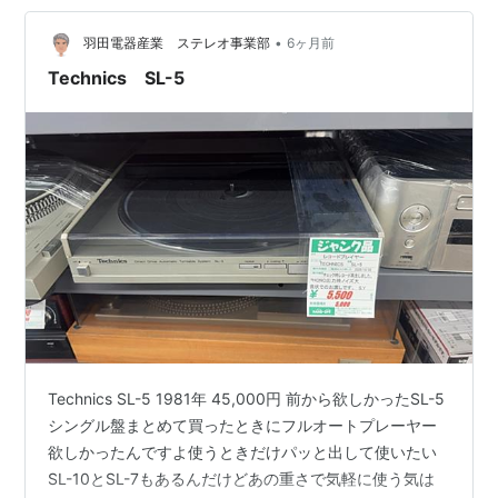
の友 しかしながらプレーヤーが無い一応居間には古いセ
•
パレートステレオがありましたがさすがの厨房でもセラ
羽田電器産業 ステレオ事業部
6ヶ月前
ミックカートリッジではまともに録音できないことは理
Technics SL-5
解してました またテープ入出力…
Technics SL-5 1981年 45,000円 前から欲しかったSL-5
シングル盤まとめて買ったときにフルオートプレーヤー
欲しかったんですよ使うときだけパッと出して使いたい
SL-10とSL-7もあるんだけどあの重さで気軽に使う気は