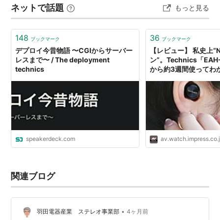
ネットで話題
もっと見る
ルで聴きたい音、最近のお気に入りはBruno Major そも
そもヴァイナルを買いたくなる音源とはどんなものか ア
ナログの魅力とは「一期…
148
36
ブックマーク
ブックマーク
デプロイ今昔物語 〜CGIからサーバー
【レビュー】 私史上“N
レスまで〜 / The deployment
ン”。Technics「EA
technics
から約3週間使ってわ
speakerdeck.com
av.watch.impress.co.
関連ブログ
•
羽田電器産業 ステレオ事業部
4ヶ月前