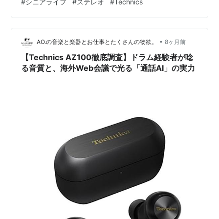
#
シニアライフ
#
ステレオ
#
Technics
けですが、それでも十分にあの頃の空気をまとっていま
す正直に言えば、あのときの自分は「音楽を聴きたい」
というより、 “ステレオという機械そのもの” に強く惹か
•
れていました金属の質感、ノブの重さ、スイッチを入れ
AO.の音楽と楽器とお仕事とたくさんの物欲。
8ヶ月前
たときの光。あの時代の Technics の機材は、どこか未来
【Technics AZ100徹底調査】ドラム経験者が唸
の道…
る音質と、海外Web会議で光る「通話AI」の実力