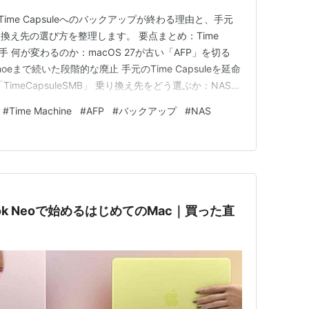
Time Capsuleへのバックアップが終わる理由と、手元
換え先の選び方を整理します。 要点まとめ：Time
一手 何が変わるのか：macOS 27が古い「AFP」を切る
hoeまで続いた段階的な廃止 手元のTime Capsuleを延命
imeCapsuleSMB」 乗り換え先をどう選ぶか：NAS・
の反応：Time Capsule喪失への戸惑いと現実的な移行
#
Time Machine
#
AFP
#
バックアップ
#
NAS
信方式から先…
ok Neoで始めるはじめてのMac｜買った直