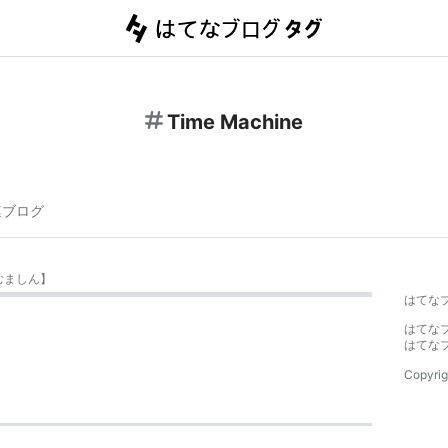
Time Machine
連ブログ
むましん
】
はてな
はてな
はてな
Copyrig