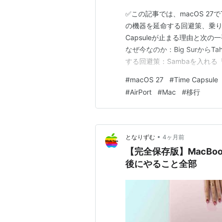
✅この記事では、macOS 27で
の機器を延命する回避策、乗り
Capsuleが止まる理由と次の
なぜ今なのか：Big SurからTa
する回避策：Sambaを入れる「T
外付けドライブ・古いMac 海外
#
macOS 27
#
Time Capsule
ひとこと：白い箱の時代が、通
#
AirPort
#
Mac
#
移行
•
となりずむ
4ヶ月前
【完全保存版】MacBo
後にやること全部