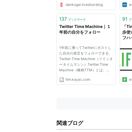
dankogai.livedoor.blog
w
137
91
ブックマーク
ブ
Twitter Time Machine｜１
「Ti
年前の自分をフォロー
歩使
フハ
1年前に溯ってTwitterにポストし
た自分の発言をフォローできる、
Twitter Time Machine（ツイッタ
ータイムマシン）Twitter Time
Machine（略称TTM）とは、
Twitterでのあなたの1年前の発言
ttm.kayac.com
w
を再現してくれるタイムマシンで
す。専用のアカウント作成するの
で、自分だけでなく誰でもフォロ
ーすることできます。懐かしむも
よし...
関連ブログ