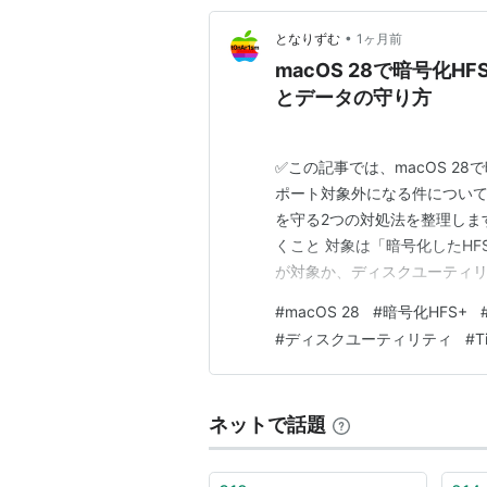
•
となりずむ
1ヶ月前
macOS 28で暗号化
とデータの守り方
✅この記事では、macOS 28
ポート対象外になる件につい
を守る2つの対処法を整理します
くこと 対象は「暗号化したH
が対象か、ディスクユーティリ
暗号化を解除するか なぜ今、
#
macOS 28
#
暗号化HFS+
外の反応：古いデータへの不安
#
ディスクユーティリティ
#
T
号化して安心」がいちばん…
ネットで話題