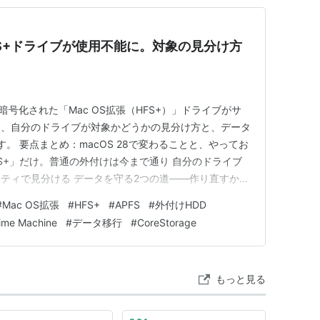
HFS+ドライブが使用不能に。対象の見分け方
で暗号化された「Mac OS拡張（HFS+）」ドライブがサ
て、自分のドライブが対象かどうかの見分け方と、データ
。 要点まとめ：macOS 28で変わることと、やってお
FS+」だけ。普通の外付けは今まで通り 自分のドライブ
ティで見分ける データを守る2つの道——作り直すか、
古い暗号化方式を畳むのか 結局、誰が動くべきなのか 海
#
Mac OS拡張
#
HFS+
#
APFS
#
外付けHDD
と「落ち着け」の温度差 ひとこと：しまい込んだ「暗
ime Machine
#
データ移行
#
CoreStorage
もっと見る