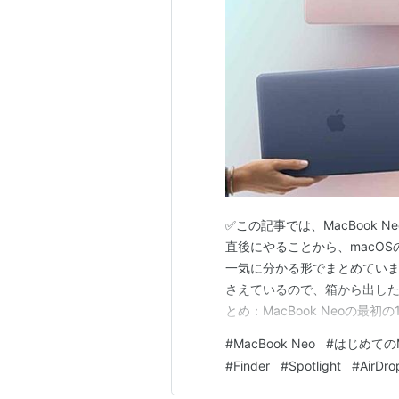
✅この記事では、MacBook
直後にやることから、macOS
一気に分かる形でまとめていま
さえているので、箱から出した
とめ：MacBook Neoの最初の
設定アシスタントでMacBook 
#
MacBook Neo
#
はじめての
アシスタントはあとでも使えます Tou
#
Finder
#
Spotlight
#
AirDro