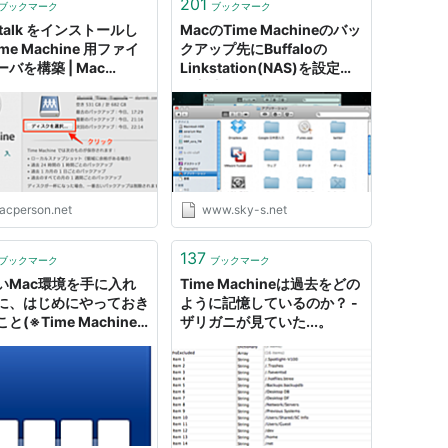
201
ブックマーク
ブックマーク
atalk をインストールし
MacのTime Machineのバッ
ime Machine 用ファイ
クアップ先にBuffaloの
バを構築 | Mac
Linkstation(NAS)を設定す
on
る方法
acperson.net
www.sky-s.net
137
ブックマーク
ブックマーク
いMac環境を手に入れ
Time Machineは過去をどの
に、はじめにやっておき
ように記憶しているのか？ -
と(※Time Machine
ザリガニが見ていた...。
用)｜男子ハック