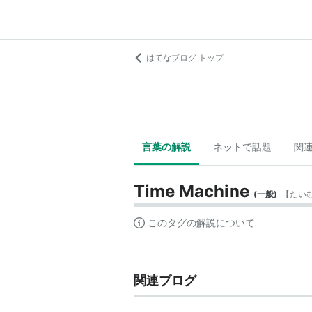
はてなブログ トップ
言葉の解説
ネットで話題
関
Time Machine
(
一般
)
【
たい
このタグの解説について
関連ブログ