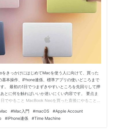
 NeoをきっかけにはじめてMacを使う人に向けて、買った
の基本操作、iPhone連係、標準アプリの使いどころまで
す。 最初の1日でつまずきやすいところを先回りして押
あとに何を触ればいいか迷いにくい内容です。 要点ま
1日でやること MacBook Neoを買った直後にやること 1.
Neoを初期設定しよう Wi-Fiは最初に接続しておく 移行
Mac
#
Mac入門
#
macOS
#
Apple Account
ch IDとFileVaultは…
p
#
iPhone連係
#
Time Machine