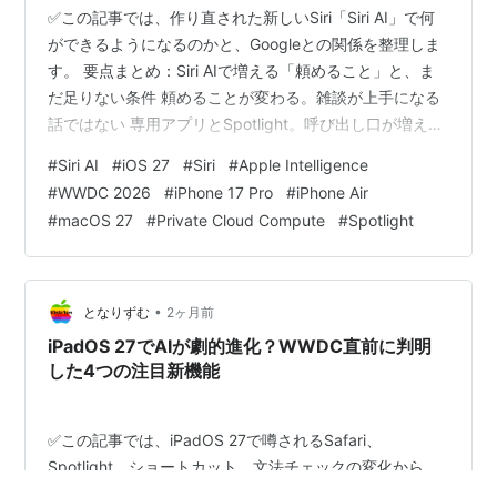
✅この記事では、作り直された新しいSiri「Siri AI」で何
ができるようになるのかと、Googleとの関係を整理しま
す。 要点まとめ：Siri AIで増える「頼めること」と、ま
だ足りない条件 頼めることが変わる。雑談が上手になる
話ではない 専用アプリとSpotlight。呼び出し口が増える
使えるかどうかは、Apple Intelligenceが動いているかで
#
Siri AI
#
iOS 27
#
Siri
#
Apple Intelligence
決まる 英語から始まる。地域でも線が引かれている
#
WWDC 2026
#
iPhone 17 Pro
#
iPhone Air
Googleと組んでも、Google検索にはならない 海外の反
#
macOS 27
#
Private Cloud Compute
#
Spotlight
応：新機能より、線の引かれ方に目が向いた ひとこと：
期待していなかった人ほど、今回は損をしない まとめ：
Siri AIは別…
•
となりずむ
2ヶ月前
iPadOS 27でAIが劇的進化？WWDC直前に判明
した4つの注目新機能