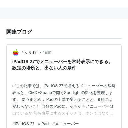
やアプリケーションなどを高速に検索する機能。ファイ
ル名だけでなく、ドキュメント内(テキスト形式など一
部形式に限られる)の文字も検索対象となる。また、Eメ
ールやカレンダー内の予定などまで検索対象になる。
関連ブログ
検索結果を仮想的なフォルダ(スマートフォルダ)として
保存することも可能。
•
となりずむ
1日前
iPadOS 27でメニューバーを常時表示にできる。
設定の場所と、出ない人の条件
✅この記事では、iPadOS 27で増えるメニューバーの常時
表示と、CMD+Spaceで開くSpotlightの変化を整理しま
す。 要点まとめ：iPadの上端で変わることと、9月には
変わらないこと 自分のiPadに、そもそもメニューバーは
出ているか 常時表示にするスイッチは、オンではなくオ
フ アプリ名は、メニューバーを隠したままでも残る
#
iPadOS 27
#
iPad
#
メニューバー
CMD+SpaceのSpotlightは、日本語だとまだ先の話 海外