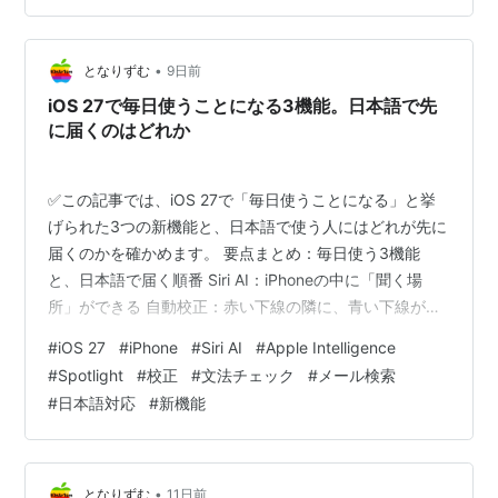
つと、まだ動く2つ どうも、となりです。 …
•
となりずむ
9日前
iOS 27で毎日使うことになる3機能。日本語で先
に届くのはどれか
✅この記事では、iOS 27で「毎日使うことになる」と挙
げられた3つの新機能と、日本語で使う人にはどれが先に
届くのかを確かめます。 要点まとめ：毎日使う3機能
と、日本語で届く順番 Siri AI：iPhoneの中に「聞く場
所」ができる 自動校正：赤い下線の隣に、青い下線が増
える 検索の刷新：Spotlightと写真とメールが同じ土台に
#
iOS 27
#
iPhone
#
Siri AI
#
Apple Intelligence
乗る 日本語で使うと、この3つは同時に来ない 海外の反
#
Spotlight
#
校正
#
文法チェック
#
メール検索
応：ベータを入れた人が、喜んだ場所と詰まった場所 ひ
#
日本語対応
#
新機能
とこと：いちばん地味な機能が、いちばん早く届く まと
め：秋に最初に変わるのは、たぶん探しものの速さ どう
も、となりです。 iOS 27の新機能は、ベータ4まで…
•
となりずむ
11日前