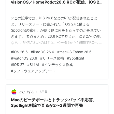
visionOS／HomePodの26.6 RCが配信、iOS 27
に備えSpotlight索引を最適化
✅この記事では、iOS 26.6などのRCが配信されたこと
と、リリースノートに書かれた「iOS 27に備える
Spotlightの索引」が使う側に何をもたらすのかを見てい
きます。 要点まとめ：26.6 RCで見えた、iOS 27への地
ならし 配信されたのは7つ。ベータ5から1週間でRCへ リ
リースノートに、次のOSの名前が出てきた 入れた直後、
#
iOS 26.6
#
iPadOS 26.6
#
macOS Tahoe 26.6
iPhoneが熱くなったら Apple公式のノートに載ってい
#
watchOS 26.6
#
リリース候補
#
Spotlight
た、実際に直ったもの 海外の反応：索引作りを先に済ま
#
iOS 27
#
Siri AI
#
インデックス作成
せることを、どう受け止めたか ひとこと：裏の作業を、
#
ソフトウェアアップデート
見えるところへ出してきた まとめ：26.6は「入れておく
側」の更新になった どうも、となりで…
•
となりずむ
18日前
Macのビーチボールとトラックパッド不応答、
Spotlight削除で直るが2〜3週間で再発