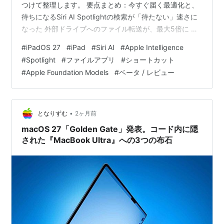
つけて整理します。 要点まとめ：今すぐ届く最適化と、
待ちになるSiri AI Spotlightの検索が「待たない」速さに
なった 外部ドライブへのファイル転送が、最大5倍に 名
前はSiri、中身はSiri AI。第3世代AFM全5種で動く ショー
#
iPadOS 27
#
iPad
#
Siri AI
#
Apple Intelligence
トカットは話すように作れて、キーボード着脱でも動く
#
Spotlight
#
ファイルアプリ
#
ショートカット
メニューバーとペースト候補、小さな効率化 「調整の
#
Apple Foundation Models
#
ベータ / レビュー
年」をどう受け取るか。不具合と、足りないプロ機能 海
外の反応：派手さより、軽さと安定を歓迎する声 ひとこ
と：派手じゃない年ほど、…
•
となりずむ
2ヶ月前
macOS 27「Golden Gate」発表。コード内に隠
された『MacBook Ultra』への3つの布石