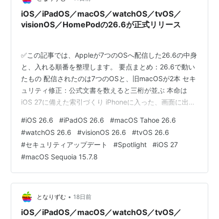
iOS／iPadOS／macOS／watchOS／tvOS／
visionOS／HomePodの26.6が正式リリース
✅この記事では、Appleが7つのOSへ配信した26.6の中身
と、入れる順番を整理します。 要点まとめ：26.6で動い
たもの 配信されたのは7つのOSと、旧macOSが2本 セキ
ュリティ修正：公式文書を数えると三桁が並ぶ 本命は
iOS 27に備えた索引づくり iPhoneに入った、画面に出て
こない2つの変化 Macだけ中身が違い、旧macOSも動い
#
iOS 26.6
#
iPadOS 26.6
#
macOS Tahoe 26.6
た Apple Watch・Apple TV・HomePodは説明が短い
#
watchOS 26.6
#
visionOS 26.6
#
tvOS 26.6
Vision Proだけ書きぶりが違う 入れる順番と、少し待っ
#
セキュリティアップデート
#
Spotlight
#
iOS 27
たほうがいい人 海外の反応：ビルド番号と、更新後のつ
#
macOS Sequoia 15.7.8
まずき ひとこと：数えてみて印象が変わった まとめ：
26.6で…
•
となりずむ
18日前
iOS／iPadOS／macOS／watchOS／tvOS／