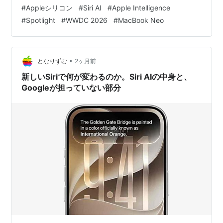
くする方向 Siri AIとSafari：Macの入口はSpotlightへ寄
#
Appleシリコン
#
Siri AI
#
Apple Intelligence
っていく 海外の反応：歓迎はあるが、見ている場所はば
#
Spotlight
#
WWDC 2026
#
MacBook Neo
らける ひとこと：Intel Macユーザーは、急がず棚卸しか
らでいい まとめ：…
•
となりずむ
2ヶ月前
新しいSiriで何が変わるのか。Siri AIの中身と、
Googleが担っていない部分