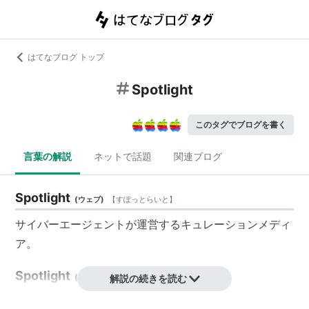
はてなブログ トップ
Spotlight
このタグでブログを書く
言葉の解説
ネットで話題
関連ブログ
Spotlight
(
ウェブ
)
【
すぽっとらいと
】
サイバーエージェント
が運営するキュレーションメディ
ア。
Spotlight
(
コンピュータ
解説の続きを読む
)
【
すぽっとらいと
】
Mac OS X 10.4 Tigerで実装された、Mac 内のファイル