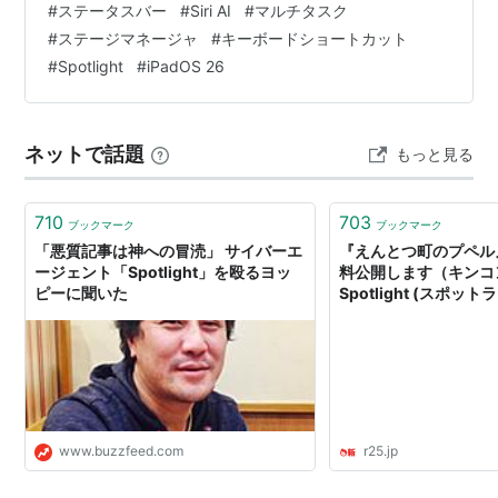
#
ステータスバー
#
Siri AI
#
マルチタスク
の反応：1年越しの要望と、Mac化への戸惑い ひとこと：
#
ステージマネージャ
#
キーボードショートカット
1年かけて足されたのが、スイッチ1つだったこと まと
#
Spotlight
#
iPadOS 26
め：9月までに見ておけるのは、上端ではなく表示モード
どうも、となりです。 iPad…
ネットで話題
もっと見る
710
703
ブックマーク
ブックマーク
「悪質記事は神への冒涜」 サイバーエ
『えんとつ町のプペル
ージェント「Spotlight」を殴るヨッ
料公開します（キンコン
ピーに聞いた
Spotlight (スポット
www.buzzfeed.com
r25.jp