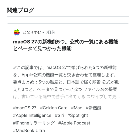
関連ブログ
•
となりずむ
8日前
macOS 27の新機能5つ。公式の一覧にある機能
とベータで見つかった機能
✅この記事では、macOS 27で挙げられた5つの新機能
を、Apple公式の機能一覧と突き合わせて整理します。
要点まとめ：5つの温度と、日本語で届く順番 公式が数
えた3つと、ベータで見つかった2つ ファイル名の提案
は、書いている途中で勝手に出てくる スワイプして更
新。対応アプリと、まだ来ないタッチMac iPhoneミラー
#
macOS 27
#
Golden Gate
#
Mac
#
新機能
リングとPodcast。Macが追いつく側の2つ Siriと
#
Apple Intelligence
#
Siri
#
Spotlight
Spotlight。日本語のMacに届く順番 海外の反応：しぐさ
#
iPhoneミラーリング
#
Apple Podcast
は歓迎か、タッチへの前振りか ひとこと：来年のMacの
#
MacBook Ultra
練習を、今年のMacでしている まとめ：形が決まった3