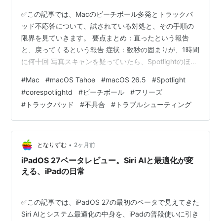
✅この記事では、Macのビーチボール多発とトラックパ
ッド不応答について、試されている対処と、その手順の
限界を見ていきます。 要点まとめ：直ったという報告
と、戻ってくるという報告 症状：数秒の固まりが、1時間
に何十回 写真スキャンを疑っていたら、Spotlightのほう
だった 試されている手順：CoreSpotlightフォルダを空に
#
Mac
#
macOS Tahoe
#
macOS 26.5
#
Spotlight
する これ、Appleが案内している手順ではありません 直
#
corespotlightd
#
ビーチボール
#
フリーズ
っても、2〜3週間で戻ってくるという話 海外の反応：直
#
トラックパッド
#
不具合
#
トラブルシューティング
ったという声と、また戻ったという声 ひとこと：直し方
が広まる速さと、直らなさ まとめ：今日は静かにでき
る、その先はまだ分からない どうも、となりです。 作…
•
となりずむ
2ヶ月前
iPadOS 27ベータレビュー。Siri AIと最適化が変
える、iPadの日常
✅この記事では、iPadOS 27の最初のベータで見えてきた
Siri AIとシステム最適化の中身を、iPadの普段使いに引き