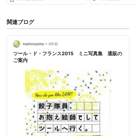
monitor the position of 8 riders. Very cool!”
LBS Zone: “...
関連ブログ
•
mahirossimo
6年前
ツール・ド・フランス2015 ミニ写真集 通販の
ご案内