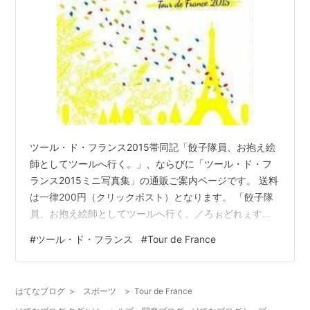
ツール・ド・フランス2015帯同記「餃子隊員、お抱え絵
師としてツールへ行く。」、ならびに「ツール・ド・フ
ランス2015ミニ写真集」の通販ご案内ページです。 送料
は一律200円（クリックポスト）となります。 「餃子隊
員、お抱え絵師としてツールへ行く。／ろぉどれぇす落
語「客夢」」2冊セット 1500円 「餃子隊員、お抱え絵師
#
ツール・ド・フランス
#
Tour de France
としてツールへ行く。」（A5/88P/オンデマンド印刷）
「推しと推しチームに似顔絵と餃子たんステッカーをプ
レゼントしたら、チームからお声がかかってその年のツ
はてなブログ
>
スポーツ
>
Tour de France
ールに帯同することになったファンの手記」です。実に