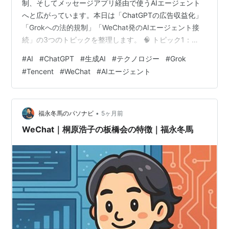
制、そしてメッセージアプリ経由で使うAIエージェント
へと広がっています。本日は「ChatGPTの広告収益化」
「Grokへの法的規制」「WeChat発のAIエージェント接
続」の3つのトピックを整理します。 🧠 トピック1：
OpenAI、広告試行事業が開始6週間で年換算1億ドル超に
#
AI
#
ChatGPT
#
生成AI
#
テクノロジー
#
Grok
OpenAIは、米国で試行しているChatGPTの広告事業につ
#
Tencent
#
WeChat
#
AIエージェント
いて、開始から6週間で年換算収入が1億ドルを突破した
と明らかにしました。新しい広告モデルに対する需要
が、かなり強いことを示す数字です。 OpenAIは今年1
月、米国の一部ユーザー向けに広告表示を開始しまし…
•
福永冬馬のパソナビ
5ヶ月前
WeChat｜桐原浩子の板橋会の特徴｜福永冬馬