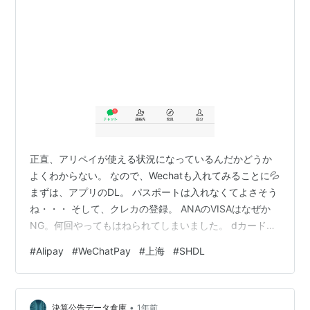
正直、アリペイが使える状況になっているんだかどうか
よくわからない。 なので、Wechatも入れてみることに💦
まずは、アプリのDL。 パスポートは入れなくてよさそう
ね・・・ そして、クレカの登録。 ANAのVISAはなぜか
NG。何回やってもはねられてしまいました。 dカードを
登録したら、こちらはすんなり。なんで？ま、いいけ
#
Alipay
#
WeChatPay
#
上海
#
SHDL
ど。 支払い時のパスワードを設定して終わり。 アリペイ
より、wechatの方が、なんか簡単だったような。 アリペ
イで鍛えられて、簡単に感じるだけ？ とはいえ、wechat
•
も正直支払いができるのか、体感できぬまま上海へ旅立
決算公告データ倉庫
1年前