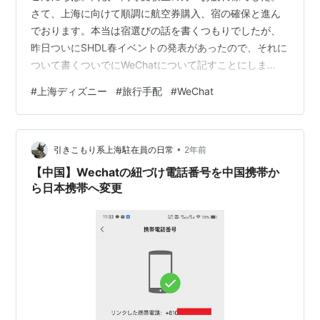
さて、上海に向けて順調に航空券購入、宿の確保と進ん
でおります。本当は宿選びの話を書くつもりでしたが、
昨日ついにSHDL春イベントの発表があったので、それに
ついて書くついでにWeChatについて記すことにしま
す。・・・というのも上海ディズニー、公式サイトは情
#
上海ディズニー
#
旅行手配
#
WeChat
報が遅い。公式サイトは英語や日本語にも対応してる分
海外向けなので、それより中国国内向けの情報の方がが
早いし圧倒的に情報量が違うので、入れた方がいいと思
•
います。
引きこもり系上海駐在員の日常
2年前
【中国】Wechatの紐づけ電話番号を中国携帯か
ら日本携帯へ変更