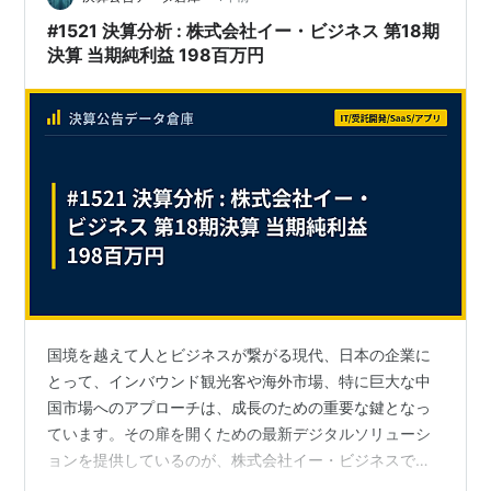
ちます。。。 こんな画面↓ LINEぽいね。 LINEぽ…
#1521 決算分析 : 株式会社イー・ビジネス 第18期
決算 当期純利益 198百万円
国境を越えて人とビジネスが繋がる現代、日本の企業に
とって、インバウンド観光客や海外市場、特に巨大な中
国市場へのアプローチは、成長のための重要な鍵となっ
ています。その扉を開くための最新デジタルソリューシ
ョンを提供しているのが、株式会社イー・ビジネスで
す。「DX×クロスボーダー」をスローガンに掲げる同社