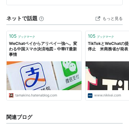
と WeChatの登録方法 クレジットカードの登録方法 地下
対応言語
鉄の乗り方 お店での注文方法 この記事で分かること
ネットで話題
もっと見る
WeChat(微信)とは？ 本人確認なしでも使える WeChatの
中国語
登録方法 アプリのダウンロード 新規登録 クレジ…
英語
105
105
ブックマーク
ブックマーク
アラビア語
WeChatペイからアリペイ一強へ。変
TikTokとWeChat
ベトナム語
わる中国スマホ決済地図 - 中華IT最新
停止 米商務省が発表 
事情
ポルトガル語
ダウンロード
微信，是一个生活方式
関連サービス
tamakino.hatenablog.com
www.nikkei.com
中国版Twitter：weibo
中国版facebook：人人網
関連ブログ
中国版youtube：土豆網