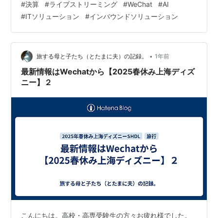
#
決算
#
ライブストリーミング
#
WeChat
#
AI
は、ライブストリーミング技術や、10億人超が利用する
#
ITソリューション
#
インバウンドソリューション
WeChatのエコシステム、そしてTencent Cloudといっ
た、世界の最先端技術を駆使。日本の企業が海外の顧客
とシームレスに繋がるための「攻めのIT」を支援する、
システムイノベーターです。今回、官報に公告された第
•
旅する母と子たち（とたまに夫）の記録。
1年前
18期決算は、売上高58.9億…
最新情報はWechatから【2025春休み上海ディズ
ニー】２
こんにちは。高校・高専受験生の方々お疲れ様でした。