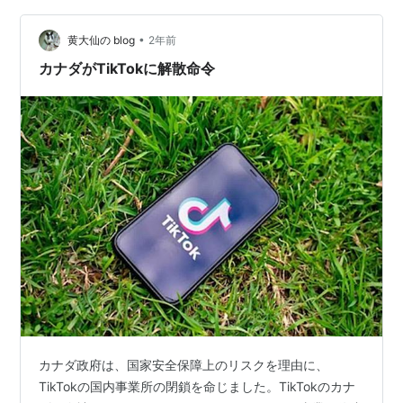
帯番号を入力 中国番号から日本番号を変更すると内部サ
•
ービスが「Weixin」から「Wechat」へ変更となります。
黄大仙の blog
2年前
（アプリはそのまま利用可能） 規約やプライバリーポリ
カナダがTikTokに解散命令
シーも…
カナダ政府は、国家安全保障上のリスクを理由に、
TikTokの国内事業所の閉鎖を命じました。TikTokのカナ