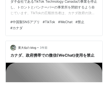
ダ子会社であるTikTok Technology Canadaの事業を停止
し、トロントとバンクーバーの事業所を閉鎖するよう命
じています。TikTokの広報担当者は、カナダ政府の決定
は数百人を失業させるものであり、誰の利益にもならな
#
中国製SNSアプリ
#
TikTok
#
WeChat
#
禁止
いと述べ、同社は法的異議を申し立てると述べました。
#
カナダ
•
黄大仙の blog
3年前
カナダ、政府携帯での微信(WeChat)使用を禁止