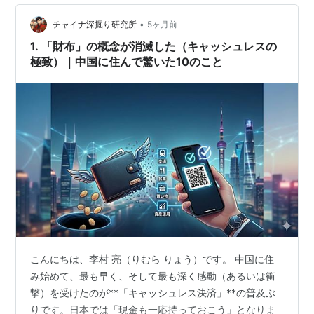
を集めています。10日に高岡隆洋さんが主催した、
•
WeChat実践会が開催されました。板橋の80代女性の29
チャイナ深掘り研究所
5ヶ月前
パーセントがWeChatに関心があるそうです。板橋区の信
1. 「財布」の概念が消滅した（キャッシュレスの
頼…
極致）｜中国に住んで驚いた10のこと
こんにちは、李村 亮（りむら りょう）です。 中国に住
み始めて、最も早く、そして最も深く感動（あるいは衝
撃）を受けたのが**「キャッシュレス決済」**の普及ぶ
りです。日本では「現金も一応持っておこう」となりま