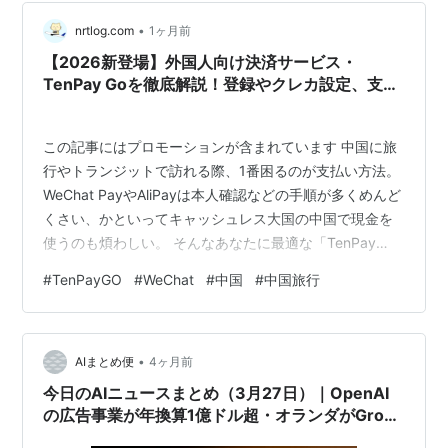
中国版Groupon：拉手
中国版foursquare：街旁
•
nrtlog.com
1ヶ月前
【2026新登場】外国人向け決済サービス・
TenPay Goを徹底解説！登録やクレカ設定、支払
*1
:
Tech in Asia - Connecting Asia's startup
い方法を画像付きで紹介！
ecosystem
この記事にはプロモーションが含まれています 中国に旅
行やトランジットで訪れる際、1番困るのが支払い方法。
WeChat PayやAliPayは本人確認などの手順が多くめんど
くさい、かといってキャッシュレス大国の中国で現金を
使うのも煩わしい。 そんなあなたに最適な「TenPay
Go」というアプリが登場しました！ 今回はTenPay Goの
#
TenPayGO
#
WeChat
#
中国
#
中国旅行
登録方法からクレジットカードの登録方法、支払い方法
を徹底解説していきます。 TenPay Goとは？ 登録方法
登録に必要なもの アプリのダウンロード メールアドレス
•
の登録 Apple Pay・クレジットカードの登録 Apple Pay
AIまとめ便
4ヶ月前
の登録 クレジットカード…
今日のAIニュースまとめ（3月27日）｜OpenAI
の広告事業が年換算1億ドル超・オランダがGrok
の脱衣画像生成を禁止・TencentがWeChat連携