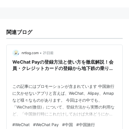
ぶ。WeChat自体は weixin（微信）という名前で
「LINE」の半年前からサービスを開始している。
中国のIT企業テンセントが2011年にサービスを開始
2011年12月9日、ダウンロード数が5000万を突破、
関連ブログ
アクティブユーザーは2000万人を超える
2012年4月、ユーザー数は1億を超える
2012年9月15日、ユーザー数が２億人に達する。
*1
•
nrtlog.com
21日前
WeChat Payの登録方法と使い方を徹底解説！会
機能
員・クレジットカードの登録から地下鉄の乗り
方、商品注文方法まで！
ボイスメッセージ、動画、画像
絵文字
この記事にはプロモーションが含まれています 中国旅行
に欠かせないアプリと言えば、WeChat、Alipay、Amap
写真を日付ごとに整理
など様々なものがあります。 今回はその中でも、
シェイク（ユーザー情報を交換できる）
「WeChat(微信)」について、登録方法から実際の利用な
グループチャット（最大20人）
ど、「中国旅行時にこれだけしておけば大体どうにかな
LBS機能（所在位置の近くにいるユーザーを検索でき
る！」というものを3つ紹介していきます。 この記事の
#
WeChat
#
WeChat Pay
#
中国
#
中国旅行
る）
情報は執筆時点のものとなります。 この記事で分かるこ