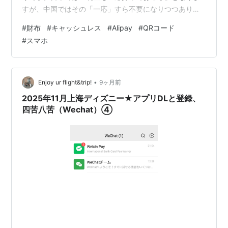
すが、中国ではその「一応」すら不要になりつつありま
す。 今回は、2026年現在の中国における「財布のいらな
#
財布
#
キャッシュレス
#
Alipay
#
QRコード
い生活」の深層を、投資家としての視点も交えて詳しく
#
スマホ
解説します。 目次 日本の「キャッシュレス」とは次元が
違う普及率 実体験：私が「財布」を家に忘れた日 2026
年最新トレンド：iPhone 17eと決済の進化 投資家視点で
見る「データの価値」 注意点：もしスマホの充電が切れ
•
Enjoy ur flight&trip!
9ヶ月前
たら？ まと…
2025年11月上海ディズニー★アプリDLと登録、
四苦八苦（Wechat）④