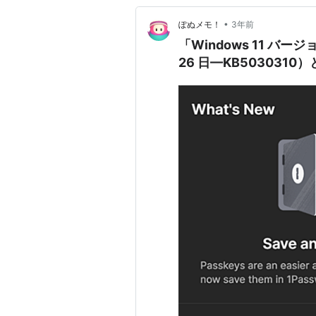
•
ぽぬメモ！
3年前
「Windows 11 バー
26 日—KB5030310