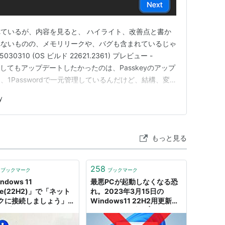
ているが、内容を見ると、 ハイライト、改善点と書か
れないものの、メモリリークや、バグも含まれているじゃ
B5030310 (OS ビルド 22621.2361) プレビュー -
、どうしてもアップデートしたかったのは、Passkeyのアップ
1Passwordで一元管理しているんだけど、結構、変
sskeyのアップデートなどに対して、［スタート］画面
y
Bingは使いたい人だけ、使えるよ…
もっと見る
258
ブックマーク
ブックマーク
ndows 11
最悪PCが起動しなくなる恐
e(22H2)」で「ネット
れ。2023年3月15日の
クに接続しましょう」を
Windows11 22H2用更新プ
ップしてローカルアカウ
ログラムにご注意 | ニッチな
を作成する方法
PCゲーマーの環境構築Z