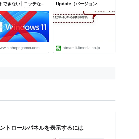
トできない | ニッチな
Update（バージョン
ゲーマーの環境構築Z
22H2）にアップデートする
方法
ww.nichepcgamer.com
atmarkit.itmedia.co.jp
来のコントロールパネルを表示するには