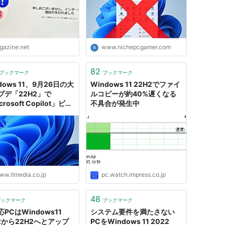
igazine.net
www.nichepcgamer.com
82
ブックマーク
ブックマーク
dows 11、9月26日の大
Windows 11 22H2でファイ
プデ「22H2」で
ルコピーが約40%遅くなる
crosoft Copilot」ビル
不具合が発生中
ン
ww.itmedia.co.jp
pc.watch.impress.co.jp
48
ブックマーク
ブックマーク
PCはWindows11
システム要件を満たさない
H2から22H2へとアップ
PCをWindows 11 2022