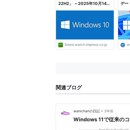
22H2」 ～2025年10月14日
デー
でサポート終了／
PC
「Windows 11 LTSC」は
2024年後半に提供
forest.watch.impress.co.jp
w
関連ブログ
•
wanichanの日記
3年前
Windows 11で従