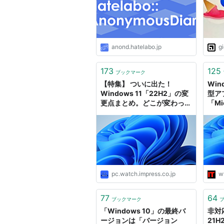
anond.hatelabo.jp
g
173
125
ブックマーク
【特集】 ついに出た！
Win
Windows 11「22H2」の変
型ア
更点まとめ。どこが変わって
「Mi
何が新しくなったのか？
トイ
pc.watch.impress.co.jp
w
77
64
ブックマーク
「Windows 10」の最終バ
非対応
ージョンは「バージョン
21