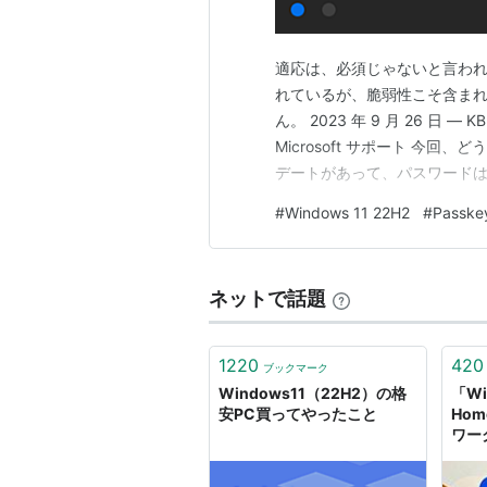
適応は、必須じゃないと言われ
れているが、脆弱性こそ含ま
ん。 2023 年 9 月 26 日 — K
Microsoft サポート 今回
デートがあって、パスワードは、
更が加わって大変だった。 Pa
#
Windows 11 22H2
#
Passke
の［おすすめ］セクションと、
ネットで話題
1220
420
ブックマーク
Windows11（22H2）の格
「Wi
安PC買ってやったこと
Hom
ワー
スキ
ント