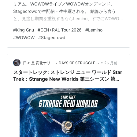
ミアム、WOWOWライブ／WOWOWオンデマンド、
Stagecrowdで生配信・生中継される。 結論から言う
と、見逃し期間を重視するならLemino、すでにWOWOW
へ加入しているならWOWOW、CLUB GNU会員で都度課
#
King Gnu
#
GEN+RAL Tour 2026
#
Lemino
金を選びたいならStagecrowdが候補になる。3サービス
#
WOWOW
#
Stagecrowd
は料金体系と見逃し期限が異なるため、単純に「どれで
も同じ」ではない。 この記事は2026年7月3日時点の公
式情報を基に作成しており、運営者の視聴感想は含まな
い。配信条件は変更される…
•
日々 是 変化ナリ ～ DAYS OF STRUGGLE ～
2ヶ月前
スタートレック: ストレンジ ニュー ワールド Star
Trek：Strange New Worlds 第三シーズン 第１
０話 ”New Life and New Civilizations” カーク
とスポックの関係が深まったワケ