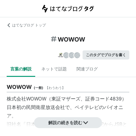
はてなブログ トップ
WOWOW
このタグでブログを書く
言葉の解説
ネットで話題
関連ブログ
WOWOW
(
一般
)
【
わうわう
】
株式会社WOWOW
（東証マザーズ、証券コード4839）
日本
初の民間衛星放送会社で、ペイテレビのパイオニ
ア。
解説の続きを読む
旧社名「日本衛星放送株式会社」の英字表記から
JSB
と
表記される場合もある。