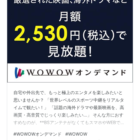
自宅や外出先で、もっと極上のエンタメを楽しみたいと
思いませんか？ 「世界レベルのスポーツ中継をリアルタ
イムで観たい！」 「話題の海外ドラマや最新映画を、高
画質・高音質でじっくり楽しみたい…」 そんな方におす
すめなのが、**BSアンテナがなくてもスマホやWEBで今
すぐ視聴できる「WOWOWオンデマンド」**です！ 月額
#
WOWOWオンデマンド
#
WOWOW
2,530円（税込）で、WOWOWならではの豪華なコンテ