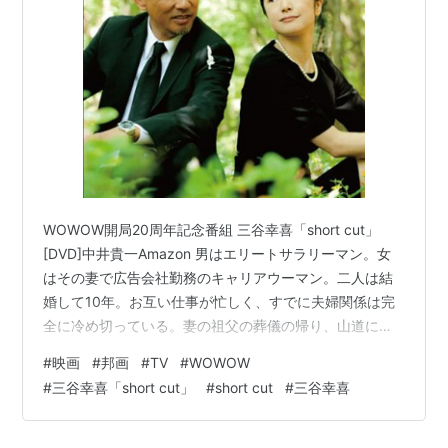
2006年12月からはスカパー！での放送も開始。
*1
特徴
映画がメインだが、良質な
WOWOW
オリジナルのアニメ
も多数輩出している。
一時の勢い（数）はないものの、ノンスクランブルで放
送されるアニメ番組もある意味オタクのオアシス。
また、海外ドラマも多数放送。近年はオリジナルドラマ
WOWOW開局20周年記念番組 三谷幸喜「short cut」
も制作。
[DVD]中井貴一Amazon 男はエリートサラリーマン。女
さらに開局以来唯一続く海外ボクシング中継「エキサイ
はその妻で広告会社勤務のキャリアウーマン。二人は結
婚して10年。お互い仕事が忙しく、すでに夫婦関係は完
トマッチ」も人気がある。
全に冷め切っている。妻の祖父の葬儀の帰り、山道に迷
その他、欧州サッカー（リーガ・エスパニョーラ、
い込んだ二人。周囲に誰もいない山奥で、気兼ねなくの
EURO）、テニス（ウィンブルドンを除くグランドスラ
#
映画
#
邦画
#
TV
#
WOWOW
のしり合う喪服姿の夫婦。果てしない口げんかの末、
ム）、UFCなどのスポーツやアーティストのライブ、ア
#
三谷幸喜「short cut」
#
short cut
#
三谷幸喜
徐々に二人の関係に変化が訪れる。 「Amazon Prime無
カデミー賞やグラミー賞授賞式も中継。
料期間中に観ておこう」キャンペーン第六弾、映画編の
フジテレビ721が開始されるまではF1中継も行ってい
ラスト。 というより、実際は第四弾、ドラマ編の落ち穂