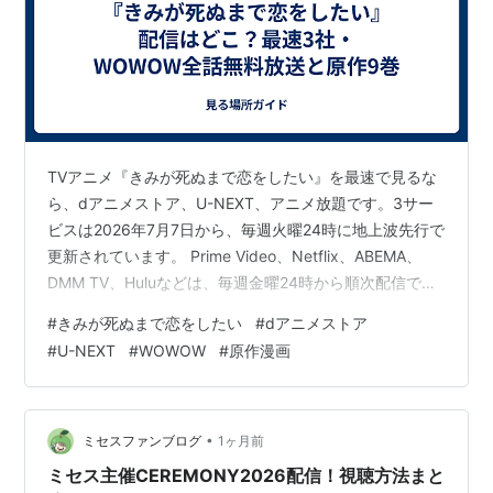
TVアニメ『きみが死ぬまで恋をしたい』を最速で見るな
ら、dアニメストア、U-NEXT、アニメ放題です。3サー
ビスは2026年7月7日から、毎週火曜24時に地上波先行で
更新されています。 Prime Video、Netflix、ABEMA、
DMM TV、Huluなどは、毎週金曜24時から順次配信で
す。さらにWOWOWプライムでは、毎週火曜24時に「全
#
きみが死ぬまで恋をしたい
#
dアニメストア
話無料放送」として案内されています。ただし、これは
#
U-NEXT
#
WOWOW
#
原作漫画
WOWOWプライムの放送枠であり、インターネット上で
全話をいつでも無料再生できるという意味ではありませ
ん。 原作漫画は第9巻まで発売済みです。本編とは別
に、作者による番外編集『side stories…
•
ミセスファンブログ
1ヶ月前
ミセス主催CEREMONY2026配信！視聴方法まと