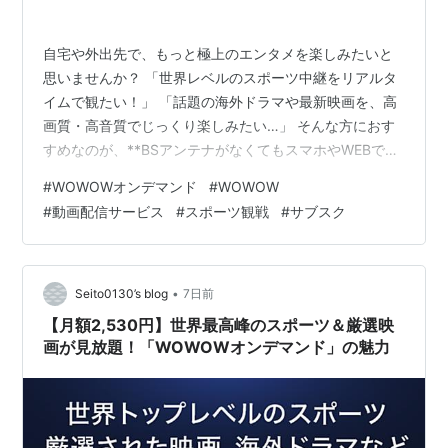
自宅や外出先で、もっと極上のエンタメを楽しみたいと
思いませんか？ 「世界レベルのスポーツ中継をリアルタ
イムで観たい！」 「話題の海外ドラマや最新映画を、高
画質・高音質でじっくり楽しみたい…」 そんな方におす
すめなのが、**BSアンテナがなくてもスマホやWEBで今
すぐ視聴できる「WOWOWオンデマンド」**です！ 月額
#
WOWOWオンデマンド
#
WOWOW
2,530円（税込）で、WOWOWならではの豪華なコンテ
#
動画配信サービス
#
スポーツ観戦
#
サブスク
ンツがいつでもどこでも見放題になります。 【映画・ス
ポーツ・海外ドラマみるなら】WOWOWオンデマンド 💡
WOWOWオンデマンドが選ばれる3つの理由 世界最高峰
のスポーツ中継が充実！ 欧州サッカーやテニスグランス
•
Seito0130’s blog
7日前
ラム、ボクシ…
【月額2,530円】世界最高峰のスポーツ＆厳選映
画が見放題！「WOWOWオンデマンド」の魅力