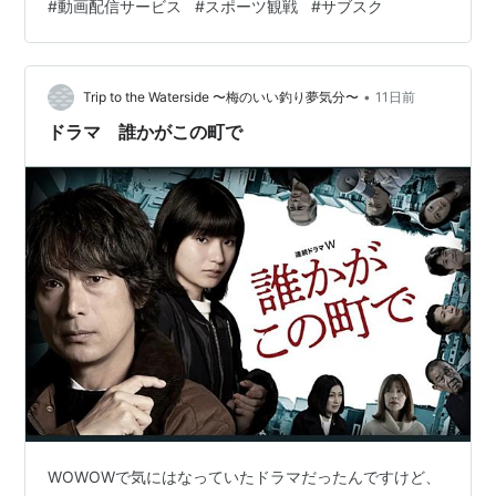
#
動画配信サービス
#
スポーツ観戦
#
サブスク
ンツがいつでもどこでも見放題になります。 💡
WOWOWオンデマンドが選ばれる3つの理由 世界最高峰
のスポーツ中継が充実！ 欧州サッカーやテニスグランス
ラム、ボクシングなど、注目のビッグマッチをリアルタ
•
Trip to the Waterside 〜梅のいい釣り夢気分〜
11日前
イム配信。 厳選された映…
ドラマ 誰かがこの町で
WOWOWで気にはなっていたドラマだったんですけど、