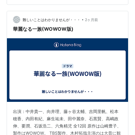
わり方は派手なクリフハンガー（シーズンまたぎ）とは
違い、静かなもの。 賛否分かれそうなところだが、当ブ
ログの判断は「こういう形のシーズン終了…
•
難しいことはわかりませんが・・・
2ヶ月前
華麗なる一族(WOWOW版)
出演：中井貴一、向井理、藤ヶ谷太輔、吉岡里帆、松本
穂香、内田有紀、麻生祐未、田中麗奈、石黒賢、高嶋政
伸、要潤、石坂浩二、六角精児 全12回 原作は山崎豊子、
製作はWOWOW。 TBS製作、木村拓哉主演のは大昔に観