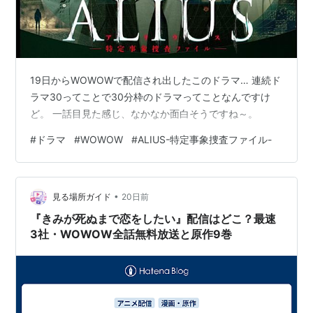
19日からWOWOWで配信され出したこのドラマ… 連続ド
ラマ30ってことで30分枠のドラマってことなんですけ
ど。 一話目見た感じ、なかなか面白そうですね～。
#
ドラマ
#
WOWOW
#
ALIUS-特定事象捜査ファイル-
•
見る場所ガイド
20日前
『きみが死ぬまで恋をしたい』配信はどこ？最速
3社・WOWOW全話無料放送と原作9巻