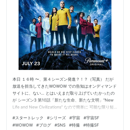
本日 １６時 〜、第４シーズン発進？！？（写真） だが
放送を担当してきたWOWOW での告知はオンディマンド
サイトに、ない… とはいえまだ取り上げていたかったの
が シーズン3 第10話「新たな生命、新たな文明」”New
Life and New Civilizations” なので簡単に 可能な限り短
くいうと… カークとスポックの関係が深まったワケ パイ
#
スタートレック
#
シリーズ
#
宇宙
#
宇宙SF
ク船長とバテル大佐の運命はいかに（汗） これ以上触れ
#
WOWOW
#
ブログ
#
SNS
#
特撮
#
特撮SF
るのはヤボな気もするのでこのくらいで 今シーズンの終