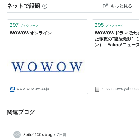
ネットで話題
もっと見る
拾いってことになるのかな。 三谷幸喜脚本による
た。
WOWOWの「完…
アナウンサー
297
295
ブックマーク
ブックマーク
WOWOWオンライン
WOWOWドラマで天
今村知子
た徹夜の“違法撮影” 
柄沢晃弘
ン） - Yahoo!ニュー
小林恵子
宗宮修一
田中大士
土肥ゆきよ
安田敬一郎
www.wowow.co.jp
zasshi.news.yahoo.co
元アナウンサー
関連ブログ
池田真由美
岩佐徹
高柳謙一
•
Seito0130’s blog
7日前