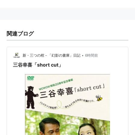
1991年4月開局。
放送チャンネル
アナログ衛星放送
関連ブログ
テレビ
BS第5チャンネル
•
BSデジタル放送（
デジタルWOWOW
）
新・三つの棺－「幻影の書庫」日記
6時間前
テレビ[
EPG
]
三谷幸喜「short cut」
WOWOW
（191チャンネル）
WOWOW2
（192チャンネル）
WOWOW3
（193チャンネル）
データ放送
WOWOW
navi（791チャンネル、792チャンネ
ル）
ラジオ放送及び東経
110度CSデジタル放送
（
WOWOWデ
ジタルプラス
）は廃止。