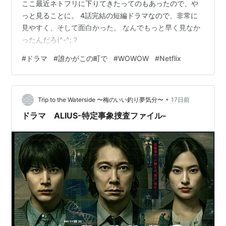
ここ最近ネトフリに下りてきたってのもあったので、や
っと見ることに。 4話完結の短編ドラマなので、非常に
見やすく、そして面白かった。 なんでもっと早く見なか
ったんだろ(^-^;？
#
ドラマ
#
誰かがこの町で
#
WOWOW
#
Netflix
•
Trip to the Waterside 〜梅のいい釣り夢気分〜
17日前
ドラマ ALIUS-特定事象捜査ファイル-