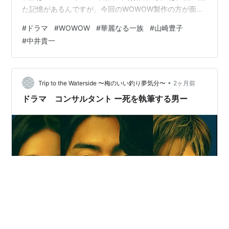
た記憶があるんですが、今回のWOWOW製作の方が面白
かったと思います。 TBS版の鉄だとか高炉だとか言われ
#
ドラマ
#
WOWOW
#
華麗なる一族
#
山崎豊子
ても興味わかないですよね。 今回の銀行はやはり身近だ
#
中井貴一
し、小が大を食うとかは知らないけど、3大メガバンクに
辿り着くまでの合併の数々は見てきましたから、素直に
頭に入ってくるわけです。実際、私が初めて作った口座
が協和銀行で、その銀行も合併であさひ銀行になりまし
•
Trip to the Waterside 〜梅のいい釣り夢気分〜
2ヶ月前
たから。 それにしても、あま…
ドラマ コンサルタント ー死を執筆する男ー