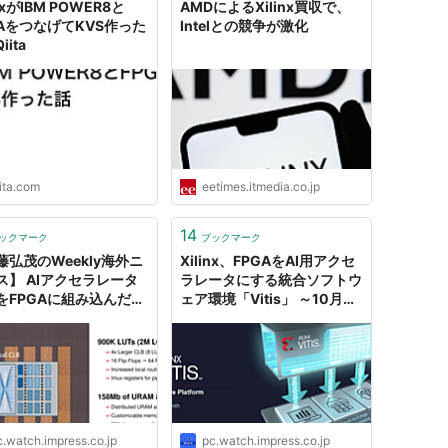
inxがIBM POWER8と
AMDによるXilinx買収で、
ズからAMDシ...
GAをつなげてKVS作った
Intelとの競争が激化
iita
ita.com
eetimes.itmedia.co.jp
14
ックマーク
ブックマーク
藤弘茂のWeekly海外ニ
Xilinx、FPGAをAI用アクセ
ス】 AIアクセラレータ
ラレータにする統合ソフトウ
をFPGAに組み込んだ
ェア環境「Vitis」 ～10月末
inxの新カテゴリ
より無償提供
rsal」
c.watch.impress.co.jp
pc.watch.impress.co.jp