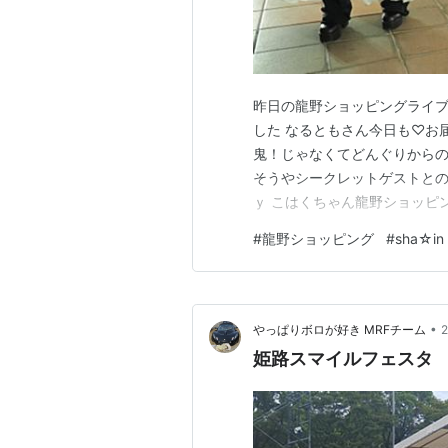
昨日の龍野ショッピングライ
した なるともさん今日も♡お
鬼！じゃなくてどんぐりからの
そうやシークレットゲストとの
ｙ こはくちゃん龍野ショッピ
手 トリはｘｉｌｉｎｘ.(ｲﾘﾝ
#
龍野ショッピング
#
sha☆in
カルシゲちゃん ｢ＴＡ=Ｏよ
｢じゃあＴＡ=Ｏは客席で見て
•
やっぱりボロが好き MRFチーム
姫路スマイルフェスタ