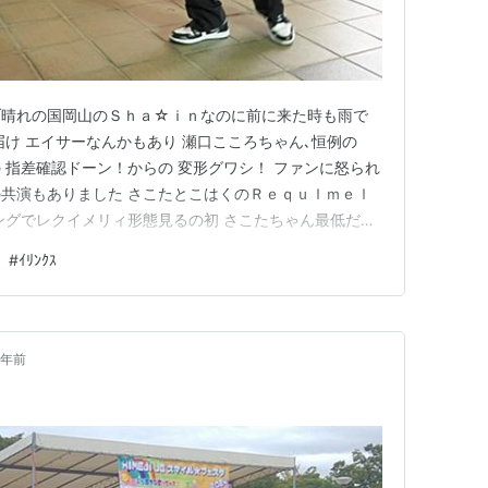
ブ晴れの国岡山のＳｈａ☆ｉｎなのに前に来た時も雨で
届け エイサーなんかもあり 瀬口こころちゃん､恒例の
 指差確認ドーン！からの 変形グワシ！ ファンに怒られ
共演もありました さこたとこはくのＲｅｑｕｌｍｅｌ
ングでレクイメリィ形態見るの初 さこたちゃん最低だの
ｸｽ バンドで検索) 今日はＴＡ=Ｏくんお休みでサポートボー
#
ｲﾘﾝｸｽ
りいい､カコフェスもシゲちゃん出て！｣とかいう声もあり
て…
2年前