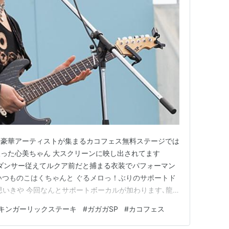
に豪華アーティストが集まるカコフェス無料ステージでは
った心美ちゃん 大スクリーンに映し出されてます
ぶり ダンサー従えてルクア前だと捕まる衣装でパフォーマン
に加えいつものこはくちゃんと ぐるメロっ！ぶりのサポートド
思いきや 今回なんとサポートボーカルが加わります､龍
げちゃん TA=O君お払い箱の噂もありましたが無事共存
キンガーリックステーキ
#
ガガガSP
#
カコフェス
も熱いステージで アッと驚くCRAZY CATZもノリノリ