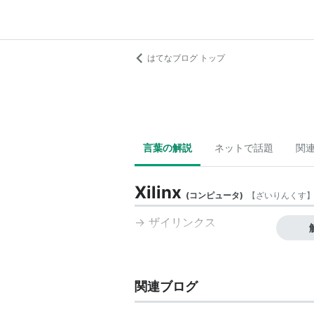
はてなブログ トップ
言葉の解説
ネットで話題
関
Xilinx
(
コンピュータ
)
【
ざいりんくす
→
ザイリンクス
関連ブログ