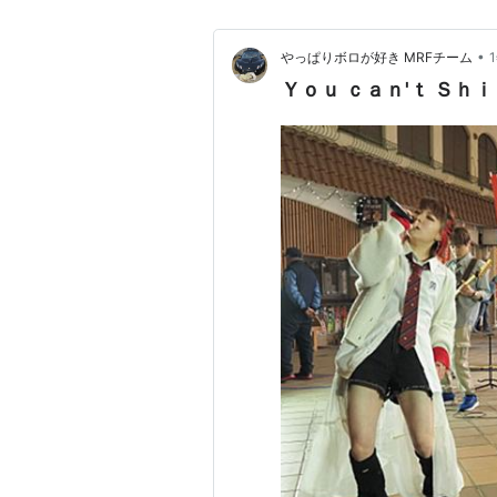
•
やっぱりボロが好き MRFチーム
Ｙｏｕ ｃａｎ'ｔ Ｓｈ