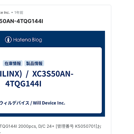
•
 Inc.
1年前
S50AN-4TQG144I
4TQG144I 2000pcs, D/C 24+ [管理番号 K5050701]お
ス