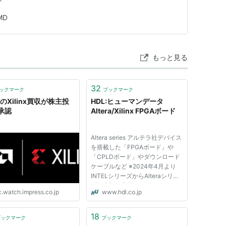
MD
もっと見る
32
ックマーク
ブックマーク
のXilinx買収が株主投
HDL:ヒューマンデータ
承認
Altera/Xilinx FPGAボード
Altera series アルテラ社デバイス
を搭載した「FPGAボード」や
「CPLDボード」やダウンロード
ケーブルなど ※2024年4月より
INTELシリーズからAlteraシリー
ズに表記を変更しました。 AMD
c.watch.impress.co.jp
www.hdl.co.jp
series AMD社デバイスを搭載し
た「FPGAボード」や 「CPLDボ
ード」やダウンロードケーブルな
18
ブックマーク
ブックマーク
ど ※2023年6月よりXILINXシリー