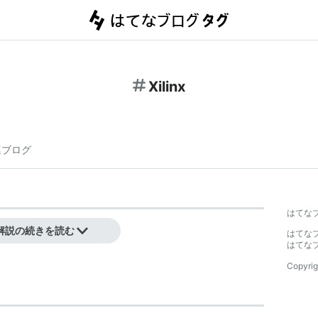
Xilinx
連ブログ
】
はてな
解説の続きを読む
はてな
はてな
Copyrig