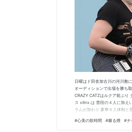
日曜はド田舎加古川の河川敷
オーディションで出場を勝ち取
CRAZY CATZはルクア前
ス xilinx.は 普段の４人
ラムが加わり 豪華６人体制と
野ショッピングで好評だったし
#
心美の歌時間
#
棘る煙
#
チ
大学の後輩､宮下みやし君は今日
棘る煙はハッピーぐ…