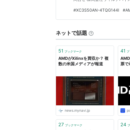
#
XC3S50AN-4TQG144I
#
A
ネットで話題
51
41
ブックマーク
ブ
AMDがXilinxを買収か？ 複
AMD
数の米国メディアが報道
票で
news.mynavi.jp
p
27
24
ブックマーク