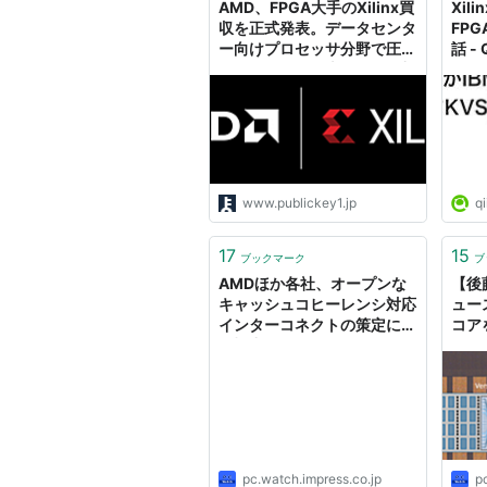
AMD、FPGA大手のXilinx買
Xil
収を正式発表。データセンタ
FP
ー向けプロセッサ分野で圧倒
話 - Q
的なインテルを本格的に追撃
www.publickey1.jp
qi
17
15
ブックマーク
ブ
AMDほか各社、オープンな
【後
キャッシュコヒーレンシ対応
ュー
インターコネクトの策定に向
コア
け協力 ～ARM、Huawei、
Xil
IBM、Mellanox、
「Ve
Qualcomm、Xilinxが参加
pc.watch.impress.co.jp
p