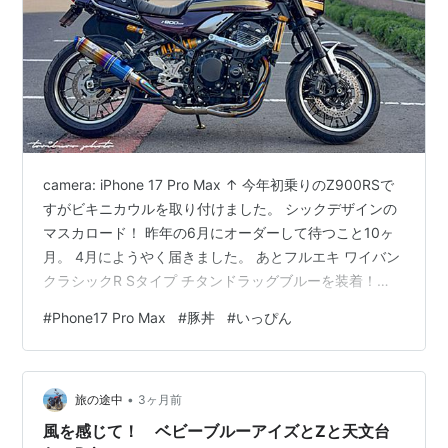
camera: iPhone 17 Pro Max ↑ 今年初乗りのZ900RSで
すがビキニカウルを取り付けました。 シックデザインの
マスカロード！ 昨年の6月にオーダーして待つこと10ヶ
月。 4月にようやく届きました。 あとフルエキ ワイバン
クラシックR Sタイプ チタンドラッグブルーを装着！
（マフラーの事だよ） 取り付けには途中雨が降って作業
#
Phone17 Pro Max
#
豚丼
#
いっぴん
中断。2日がかりの5時間程度で作業完了。 66歳の休み休
みの作業は時間がかかります。 camera: iPhone 17 Pro
Max ↑ 豚丼のいっぴん（札幌平岡店）に行ってみまし
•
た。 夕方4時だったのでお客さんは誰もいなかったけ
旅の途中
3ヶ月前
ど、その後3人ほ…
風を感じて！ ベビーブルーアイズとZと天文台