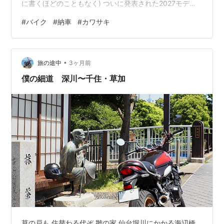
に書くほどのこともなく) ついに発表された2027モデル
のZ900RS！！ 大型バイクの免許もとったことでバイク
#
バイク
#
納車
#
カワサキ
の乗り換えを決意しました！ (まだ買えるかわからんけど
ね) 今日はZ900RS購入に向けて思ったことなりを記事に
していきます ぜひ最後まで読んでいただけたら嬉しいで
•
す！ では今回の目次です！ 2027年モデル Z900RSはど
旅の途中
3ヶ月前
れを狙う？？ 買ったら付けたいカスタム 購入に向…
僕の細道 深川〜千住・草加
草の戸も 住替わる代ぞ 雛の家 仙台堀川にかかる海辺橋