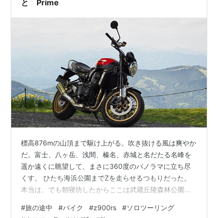
と Prime
標高876mの山頂まで駆け上がる。吹き抜ける風は爽やか
だ。富士、八ヶ岳、浅間、榛名、赤城と名だたる名峰を
遥か遠くに眺望して、まさに360度のパノラマに立ち尽
くす。 ひたち海浜公園までZを走らせるつもりだった。
本当は。でも朝寝坊したからここは武蔵丘陵森林公園、
海から山へ目的地を変えてR254をを北上した。規模は小
#
旅の途中
#
バイク
#
z900rs
#
ソロツーリング
さい、それでも見頃のネモフィラが迎えてくれる。青い