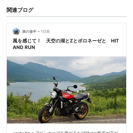
関連ブログ
•
旅の途中
1日前
風を感じて！ 天空の湖とZとボロネーゼと HIT
AND RUN
youtu.be ヘアピンカーブを曲がるたび1°づつ気温が下が