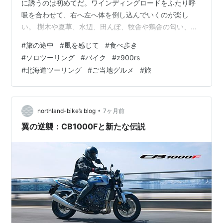
に誘うのは初めてだ。ワインディングロードをふたり呼
吸を合わせて、右へ左へ体を倒し込んでいくのが楽し
い。 樹木や夏草、水辺、田んぼ、牧舎や鶏舎の匂い、潮
のかおり、峠を越えたりカーブを曲がるだけで変化する
#
旅の途中
#
風を感じて
#
食べ歩き
空気、全身で風を感じて走るのが単車の醍醐味だ。 列車
#
ソロツーリング
#
バイク
#
z900rs
の旅のように缶ビールやワンカップを開けるわけには行
#
北海道ツーリング
#
ご当地グルメ
#
旅
かない。楽しみはご当地グルメを探してのランチにな
る。美味しいもののために遠回りしたり、元来た道を戻
ったり、ソロツールングならではの我儘もまたいい。 さ
て来年はどんな風を感じて、どんな風景に出会っ…
•
northland-bike’s blog
7ヶ月前
翼の逆襲：CB1000Fと新たな伝説