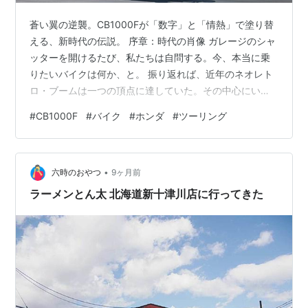
蒼い翼の逆襲。CB1000Fが「数字」と「情熱」で塗り替
える、新時代の伝説。 序章：時代の肖像 ガレージのシャ
ッターを開けるたび、私たちは自問する。今、本当に乗
りたいバイクは何か、と。 振り返れば、近年のネオレト
ロ・ブームは一つの頂点に達していた。その中心にいた
のは、常にカワサキZ900RSという巨大な太陽だった。
#
CB1000F
#
バイク
#
ホンダ
#
ツーリング
かつての熱狂を知る者も、現代の洗練を求める若者も、
等しくその輝きに吸い寄せられた。 しかし、その影で静
かに、だが確実に「本田の4気筒」を待ちわびていた魂が
•
ある。1980年代、ナナハン（750cc）という言葉が、単
六時のおやつ
9ヶ月前
なる排気量を超えて「強さの象徴」だった時代。あの
ラーメンとん太 北海道新十津川店に行ってきた
CB750Fが放っていた…