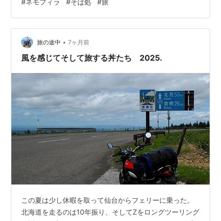
#
ネモフィラ
#
そば処
#
旅
可憐な花が織りなす絨毯をがキレイだ。 この濃青はデル
フィニウム、キーコ、キーコとブランコを漕いで、この
公園では森の妖精が遊んでいる。 さらに森は深まって、
ルピナスが最盛期を迎えている。藤を逆さにしたような
•
旅の途中
7ヶ月前
花穂は、白、赤、ピンク、オレンジ、…
風を感じてそして旅する丼たち 2025.
この夏は少し休暇を取って仙台からフェリーに乗った。
北海道を走るのは10年振り、そしてZをロングツーリング