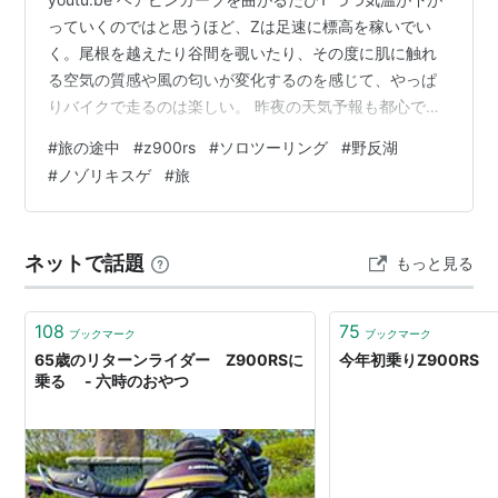
っていくのではと思うほど、Zは足速に標高を稼いでい
く。尾根を越えたり谷間を覗いたり、その度に肌に触れ
る空気の質感や風の匂いが変化するのを感じて、やっぱ
りバイクで走るのは楽しい。 昨夜の天気予報も都心では
何日か連続での猛暑日を予想していたから、この週末も
#
旅の途中
#
z900rs
#
ソロツーリング
#
野反湖
07:00前には練馬ICを抜けて標高1,500mをめざした。そ
#
ノゾリキスゲ
#
旅
れでも渋川ICを降りるとインジケーターの気温計は30°を
表示し、謎の上信道を細切れに走って八ッ場ダムで一息
つくころには34°となった。 いつの間にか植生が杉から
ネットで話題
もっと見る
カンバに変化したと気付いてから程なく、おそらくは中
央分水嶺のなだ…
108
75
ブックマーク
ブックマーク
65歳のリターンライダー Z900RSに
今年初乗りZ900RS
乗る - 六時のおやつ