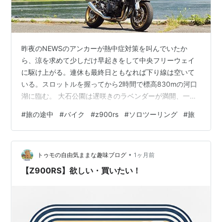
昨夜のNEWSのアンカーが熱中症対策を叫んでいたか
ら、涼を求めて少しだけ早起きをして中央フリーウェイ
に駆け上がる。連休も最終日ともなれば下り線は空いて
いる。スロットルを握ってから2時間で標高830mの河口
湖に臨む。 大石公園は遅咲きのラベンダーが満開、一面
に広がる薄紫のフィールドをミツバチたちが忙しなく行
#
旅の途中
#
バイク
#
z900rs
#
ソロツーリング
#
旅
き交う。甘い香りがする。ところで富士はといえば天女
の羽衣を纏ってその姿を見せてはくれない。 湖北ビュー
ラインから奥河口湖へ回り込むと静かな別荘地になる。
•
今しがた小さなボートハウスから白いモーターボートが
トゥモの自由気ままな趣味ブログ
1ヶ月前
出ていった。鏡のような湖面に立つV字型の航跡が涼しげ
【Z900RS】欲しい・買いたい！
だ。 南岸の八木崎公園もまたラベンダーの…