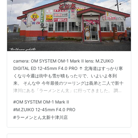
camera: OM SYSTEM OM-1 Mark II lens: M.ZUIKO
DIGITAL ED 12-45mm F4.0 PRO ↑ 北海道はすっかり寒
くなり今週は街中も雪が積もったりで、いよいよ冬到
来。 そんな中 今年最後のツーリングは義弟と二人で新十
津川にある「ラーメンとん太」に行ってきました。 調べ
てみると全国に30店舗以上あるチェーン店のようです
#
OM SYSTEM OM-1 Mark II
ね。 camera: OM SYSTEM OM-1 Mark II lens: M.ZUIKO
#
M.ZUIKO 12-45mm F4.0 PRO
DIGITAL ED 12-45mm F4.0 PRO ↑ どうやら店主はレト
#
ラーメンとん太新十津川店
ロ好きのようで店の外観から店内まで昭和で埋め尽くさ
れた…