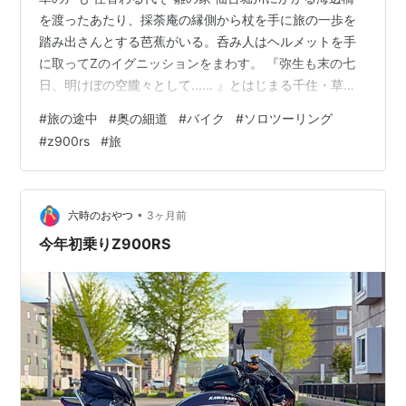
を渡ったあたり、採荼庵の縁側から杖を手に旅の一歩を
踏み出さんとする芭蕉がいる。呑み人はヘルメットを手
に取ってZのイグニッションをまわす。 『弥生も末の七
日、明けぼの空朧々として...... 』とはじまる千住・草加
のくだり。元禄二年のこの日は新暦では5月16日だから、
#
旅の途中
#
奥の細道
#
バイク
#
ソロツーリング
この旅立ちは今日にしたかったのだ。 翁が舟に乗ったの
#
z900rs
#
旅
は採荼庵のある仙台堀川か、芭蕉庵があった小名木川な
のかは分からない。小名木川が隅田川に合流する地点に
は芭蕉庵史跡展望公園がある。何れにしてもここから隅
田川を遡ったのは違いないだろう。翁の像は千住方面を
•
六時のおやつ
3ヶ月前
見つめている。 翁は千住に上…
今年初乗りZ900RS