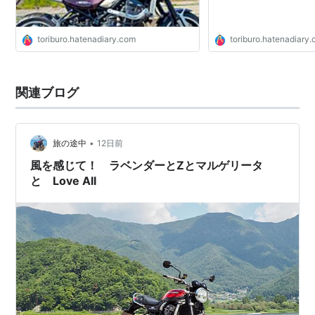
toriburo.hatenadiary.com
toriburo.hatenadiary
関連ブログ
•
旅の途中
12日前
風を感じて！ ラベンダーとZとマルゲリータ
と Love All