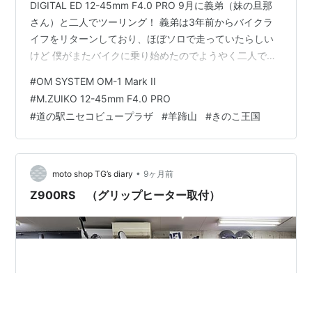
DIGITAL ED 12-45mm F4.0 PRO 9月に義弟（妹の旦那
さん）と二人でツーリング！ 義弟は3年前からバイクラ
イフをリターンしており、ほぼソロで走っていたらしい
けど 僕がまたバイクに乗り始めたのでようやく二人での
ツーリングが実現した！ camera: OM SYSTEM OM-1
#
OM SYSTEM OM-1 Mark II
Mark II lens: M.ZUIKO DIGITAL ED 12-45mm F4.0 PRO
#
M.ZUIKO 12-45mm F4.0 PRO
↑ 義弟のバイクはカワサキのエリミネーター400だ。 向
#
道の駅ニセコビュープラザ
#
羊蹄山
#
きのこ王国
こう側ね。 camera: OM SYSTEM OM-…
•
moto shop TG’s diary
9ヶ月前
Z900RS （グリップヒーター取付）