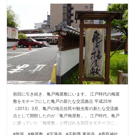
前回に引き続き、亀戸梅屋敷にいます。 江戸時代の梅屋
敷をモチーフにした亀戸の新たな交流拠点 平成25年
（2013）3月、亀戸の地元住民や観光客の新たな交流拠
点として開館したのが「亀戸梅屋敷」。 江戸時代、亀戸
に建っていた「梅屋敷」と呼ばれる別荘をモチーフに建
設され、買う、食べる、楽しむ、休むといった亀戸の地
#
散策
#
梅屋敷
#
宝蓮寺
#
不動尊 東覚寺
#
香取神社