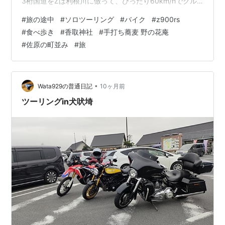
3桁国道をZは利根川に倣って、ぴったり60km/hでクル
ージングを楽しんでいる。 日の出がずいぶん遅くなった
#
旅の途中
#
ソロツーリング
#
バイク
#
z900rs
し寒かったから、Zのセルを回したのが08:30。とりあえ
#
食べ歩き
#
香取神社
#
手打ち蕎麦 野の花庵
ず利根川に出たら銚子をめざして、正午になったら引き
#
佐原の町並み
#
旅
返そうという相変わらずいい加減なツーリング。いい頃
合いに香取神宮の案内板を目にして、津宮バイパス入口
を右折するのだ。 朱が鮮やかな入母屋造り銅板葺きの楼
門は、香取神社のシンボル的な建…
•
Wata929の普通日記
10ヶ月前
ツーリングin犬吠埼