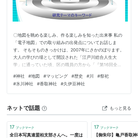
〇地図を眺める楽しみ、作る楽しみを知った出来事 私の
「電子地図」での取り組みの出発点についてお話しま
す。 そもそものきっかけは、2007年にさかのぼります。
大人の学びの場として開設された「江戸川総合人生大
学」に通っていた頃、区の職員の方から「『第16回全国
川サミットin荒川』で発表してみませんか？」とお誘いを
#
神社
#
地図
#
マッピング
#
歴史
#
川
#
祭祀
受けたことが始まりでした。 テーマ探しに悩みながら、
#
氷川神社
#
香取神社
#
久伊豆神社
「荒川に関連する何か、私たちの生活に関わるよもやま
話はないか……」と漠然と考えていたとき、たまたま放送
大学のテレビ解説が目に飛び込んできました。そこで
ネットで話題
もっと見る
は、「氷川神社が荒川周辺に多く建立されており、水の
脅威に対する守り神としての存在であった…
17
17
ブックマーク
ブックマーク
全日本写真連盟柏支部さんへ。一度は
【御朱印】亀戸香取神