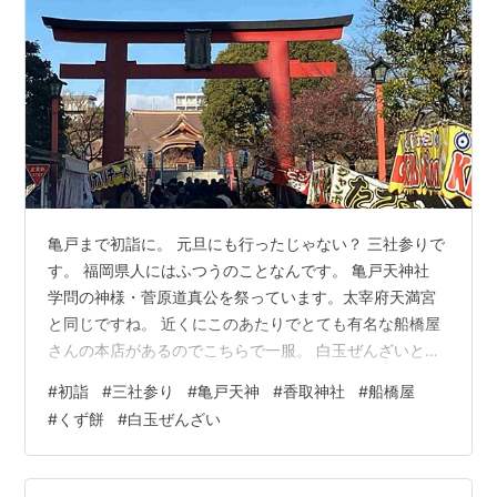
亀戸まで初詣に。 元旦にも行ったじゃない？ 三社参りで
す。 福岡県人にはふつうのことなんです。 亀戸天神社
学問の神様・菅原道真公を祭っています。太宰府天満宮
と同じですね。 近くにこのあたりでとても有名な船橋屋
さんの本店があるのでこちらで一服。 白玉ぜんざいとミ
ニくず餅のセットを。 ぜんざいで温まりました。 亀戸天
#
初詣
#
三社参り
#
亀戸天神
#
香取神社
#
船橋屋
神社から5～600mのところにある、香取神社へ。 こちら
#
くず餅
#
白玉ぜんざい
はスポーツの神様。勝負事の神様。 福岡でいえば筥崎
宮。 三社の組み合わせ（御神徳）は福岡時代と同じよう
になりました。 2026年にフルマラソンの自己ベスト更新