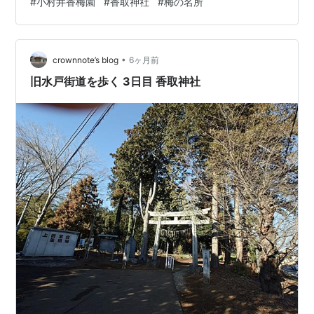
#
小村井香梅園
#
香取神社
#
梅の名所
成りがあり、「御成り梅」と言われた梅の木もあったそ
うです・・・ 明治43年の大洪水により廃園となってしま
い・・・・・平成6年、江戸の名所「小村井梅園」ゆかり
•
の地に「香梅園」が開園し以来、毎年2月中旬に「梅祭
crownnote’s blog
6ヶ月前
り」が開催されるようになりました。 小さな梅園ですが
旧水戸街道を歩く 3日目 香取神社
梅の種類が多く見ごたえがあり…