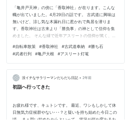
「亀井戸天神」の傍に「香取神社」が在ります。こんな
幟が出ていました。4月29日の話です。 古武道に興味は
無いけど、涼し気な木漏れ日に惹かれで鳥居を潜りま
す。香取神社は古来より「勝負事」の神として信仰を集
めました。 そんな縁で近年アスリートの信仰が篤く、オ
リンピアン等が奉納した灯篭が参道を照らしています。
#
自転車散策
#
香取神社
#
古武道奉納
#
勝ち石
今は昼間だけど、、 掲題の「亀戸大根之碑」です。近在
#
武者行列
#
亀戸大根
#
アスリート灯篭
は今でも（少しだけ）小ぶりで辛い大根を作っていま
す。 さて、「古武道奉納」の最中でした。私、古武道に
限らず、大相撲以外の格闘技が嫌いです。だって、痛い
じゃないですか。 従って、「勝石」を触りに行きます。
•
没イチなサラリーマンだらだら日記
2年前
触って、読んで、撮ったので振り返ります。…
初詣へ行ってきた
お疲れ様です、キュトシです。 最近、ワシもしかして休
日無気力症候群やない･･･？と疑いを持ち始めた今日この
頃。 まぁ疑い始めたからといって、状況が何か変わるわ
けやないんやけれども。自覚したからといって、その瞬