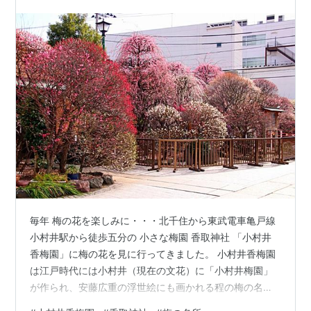
す。 今住んでる近所の商店街にも、…
毎年 梅の花を楽しみに・・・北千住から東武電車亀戸線
小村井駅から徒歩五分の 小さな梅園 香取神社 「小村井
香梅園」に梅の花を見に行ってきました。 小村井香梅園
は江戸時代には小村井（現在の文花）に「小村井梅園」
が作られ、安藤広重の浮世絵にも画かれる程の梅の名所
香取神社の東側に3300坪の広さをもち、毎年将軍家の御