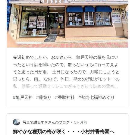
先週初めでしたか、お友達から、亀戸天神の藤を見にい
ったという話を聞いたので、散らないうちに行って見よ
うと思った日が雨。 土日になったので、月曜にしようと
思ったら、雨。 なので、昨日、早めの行動がモットーの
私、頑張って通勤ラッシュでぎゅうぎゅう詰めの電車に
乗り、亀戸へ。 亀戸駅なんて、もしかして初めて降りた
#
亀戸天神
#
藤祭り
#
香取神社
#
都内七福神めぐり
かな。 駅から10分ほど歩く途中、写真館が。 1920年創
業って書いてありました。 写真館の写真の文字が古い字
で、そういえば私の実家の写真館も、最初の頃はこの字
•
でした。 時代の流れで、今や誰もがフォトグラファー。
写真で綴るすぎさんのブログ
5ヶ月前
何年も前から、都内でも多くの写真館が閉業していま
鮮やかな種類の梅が咲く・・・小村井香梅園へ