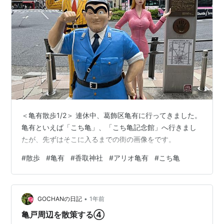
＜亀有散歩1/2＞ 連休中、葛飾区亀有に行ってきました。
亀有といえば「こち亀」、「こち亀記念館」へ行きまし
たが、先ずはそこに入るまでの街の画像をです。
#
散歩
#
亀有
#
香取神社
#
アリオ亀有
#
こち亀
•
GOCHANの日記
1年前
亀戸周辺を散策する④