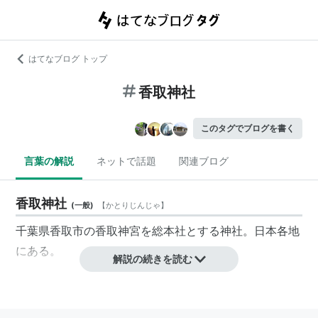
はてなブログ トップ
香取神社
このタグでブログを書く
言葉の解説
ネットで話題
関連ブログ
香取神社
(
一般
)
【
かとりじんじゃ
】
千葉県香取市の香取神宮を総本社とする神社。日本各地
にある。
解説の続きを読む