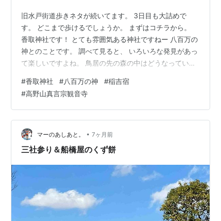
旧水戸街道歩きネタが続いてます。 3日目も大詰めで
す。 どこまで歩けるでしょうか。 まずはコチラから。
香取神社です！ とても雰囲気ある神社ですねー 八百万の
神とのことです。 調べて見ると、 いろいろな発見があっ
て楽しいですよね。 鳥居の先の森の中はどうなっている
のでしょうか。 行ってみたい衝動を抑えて、 先を目指す
#
香取神社
#
八百万の神
#
稲吉宿
ことにしました。 どんどん歩いて行きます。 お次
#
高野山真言宗観音寺
は、、、、、 稲吉宿の詳細な看板がありました。 この宿
場町には、 いろいろな施設があることがわかります！ 今
回は街道を歩くだけなので、 ちょっと残念ではありまし
た。 でもしょうがないです。 先へ進みましょう。 少し
•
マーのあしあと。
7ヶ月前
歩くと、 何かの石碑…
三社参り＆船橋屋のくず餅