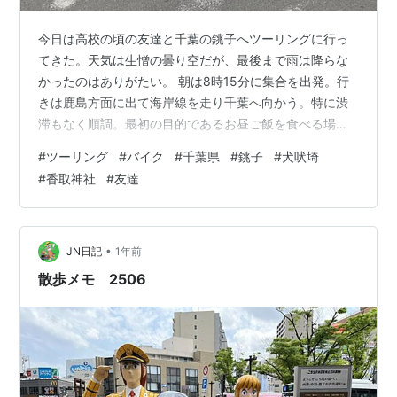
今日は高校の頃の友達と千葉の銚子へツーリングに行っ
てきた。天気は生憎の曇り空だが、最後まで雨は降らな
かったのはありがたい。 朝は8時15分に集合を出発。行
きは鹿島方面に出て海岸線を走り千葉へ向かう。特に渋
滞もなく順調。最初の目的であるお昼ご飯を食べる場所
を目指すも混んでおり入ることが出来なかった。 仕方な
#
ツーリング
#
バイク
#
千葉県
#
銚子
#
犬吠埼
く場所を移動し、千葉ポートタワーの場所にある食堂で
#
香取神社
#
友達
お昼ご飯を食べる。まぁ〜とこで食べても海鮮は新鮮で
美味しい!! その後は犬吠埼へ移動する。犬吠埼は多くの
観光客で賑わっておりツーリングしてるバイクの集団が
いっぱいいた。 海は台風の影響で大荒れ状態。どうやら
•
JN日記
1年前
ここは東映の映画の最初に出てくる波を撮…
散歩メモ 2506