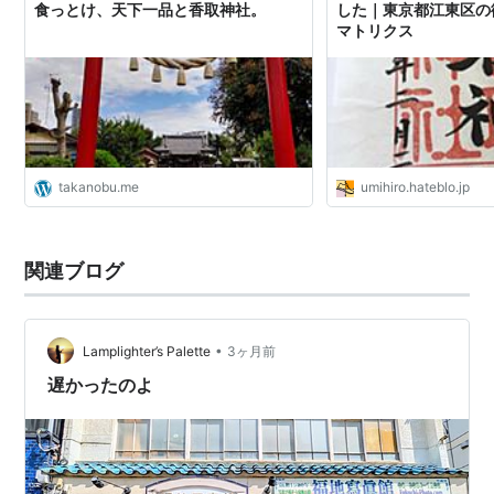
食っとけ、天下一品と香取神社。
した｜東京都江東区の御
マトリクス
takanobu.me
umihiro.hateblo.jp
関連ブログ
•
Lamplighter’s Palette
3ヶ月前
遅かったのよ