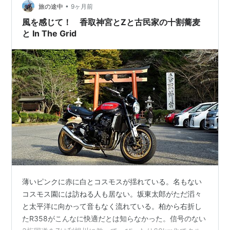
できますように。 がんばれ！のポチっをお願いしまっ
•
旅の途中
9ヶ月前
す！ にほんブログ村…
風を感じて！ 香取神宮とZと古民家の十割蕎麦
と In The Grid
薄いピンクに赤に白とコスモスが揺れている。名もない
コスモス園には訪ねる人も居ない。坂東太郎がただ滔々
と太平洋に向かって音もなく流れている。柏から右折し
たR358がこんなに快適だとは知らなかった。信号のない