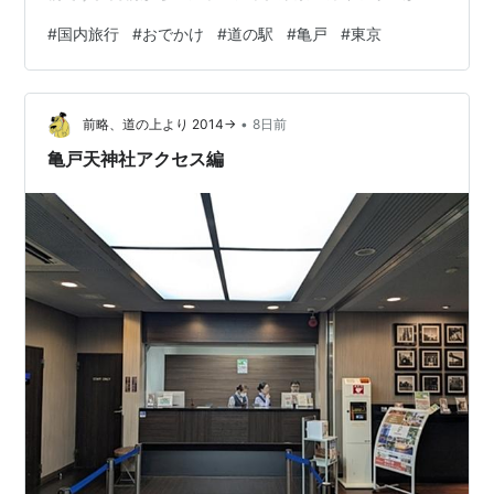
ほどより、近くに見えるような気がします。そして、平
#
国内旅行
#
おでかけ
#
道の駅
#
亀戸
#
東京
橋へ てくてく。平橋は、現在を表す橋です。てくてく平
橋の次が、太鼓橋（女橋）です。女橋は、未来を表す橋
です。この3つの橋を渡ることで、心身ともに身を清めら
•
れるといわれています。あっ、同じだ～亀戸天神社は、
前略、道の上より 2014→
8日前
1662年（寛文2年）菅家の後裔、菅原大鳥居信祐公が九
亀戸天神社アクセス編
州の太宰府天満宮より勧請、地…