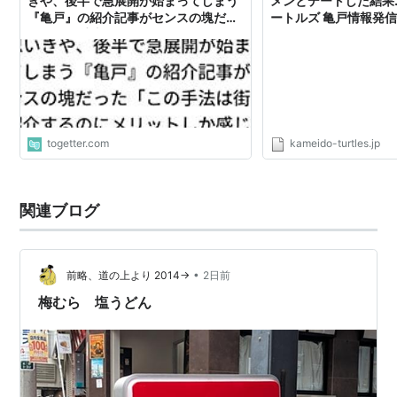
きや、後半で急展開が始まってしまう
メンとデートした結果…
『亀戸』の紹介記事がセンスの塊だっ
ートルズ 亀戸情報発
た「この手法は街を紹介するのにメリ
ットしか感じられない」
togetter.com
kameido-turtles.jp
関連ブログ
•
前略、道の上より 2014→
2日前
梅むら 塩うどん