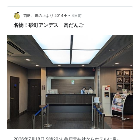
塩味うどんです。トッピングで、梅干しが付いてきま
す。いただきまーす。えっ？透明なスープです。うま！
先代が生み出した名物「塩うどん」は、熊本県牛深産の
•
前略、道の上より 2014→
4日前
煮干しと日高昆布だけで出汁を…
名物！砂町アンデス 肉だんご
2026年7月18日 9時29分 亀戸天神社からホテルに戻っ