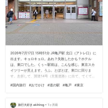
2026年7月17日 15時51分 JR亀戸駅 北口（アトレ口）に
出ます。キョロキョロ。あれ？失敗したかも？ホテル
は、東口でした。くぅ～駅前は、こんな感じ。東京スカ
イツリーが見えます。うふ。とぼとぼ、東口に回りま
す。左折して、国道14号（京葉道路）に出て、てくて
く。水神森の交差点を渡ります。交差点を渡った先にあ
#
国内旅行
#
おでかけ
#
道の駅
#
亀戸
#
東京
るのが、KAMEIDO CLOCK（カメイドクロック）です。
KAMEIDO CLOCKKAMEIDO CLOCKは、2022年4月28日
にオープンした亀戸の大型商業施設です。2016年に閉館
•
した「サンストリート亀戸」の跡地に建設されました。
旅行大好き akihirog
1ヶ月前