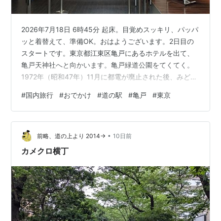
2026年7月18日 6時45分 起床。目覚めスッキリ、パッパ
ッと着替えて、準備OK。おはようございます。2日目の
スタートです。東京都江東区亀戸にあるホテルを出て、
亀戸天神社へと向かいます。亀戸緑道公園をてくてく。
1972年（昭和47年）11月に都電が廃止された後、みどり
といこいの散歩道として建設されました。国道14号（京
#
国内旅行
#
おでかけ
#
道の駅
#
亀戸
#
東京
葉道路）に出ます。水神森の交差点を渡って、てくて
く。JR亀戸駅 東口をパシャパシャ。北口へと、てくて
く。JR亀戸駅 北口に到着。あそこかな？4番のりばへ運
•
行系統図をジロジロ。合ってるわ。7時29分 キタキタ～
前略、道の上より 2014→
10日前
上26系統の都営バスに乗ります。明治通りをBoom！左
カメクロ横丁
折して、蔵前…