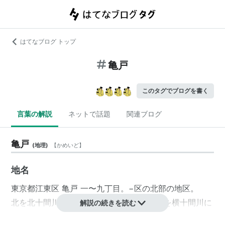
はてなブログ トップ
亀戸
このタグでブログを書く
言葉の解説
ネットで話題
関連ブログ
亀戸
(
地理
)
【
かめいど
】
地名
東京都
江東区
亀戸 一〜九丁目
。−区の北部の地区。
北を
北十間川
・東を
旧中川
・南を
竪川
・西を
横十間川
に
解説の続きを読む
囲まれている。元の地名を「亀島」といい、現在の三丁