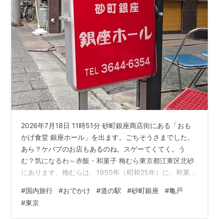
2026年7月18日 11時51分 砂町銀座商店街にある「おも
かげ食堂 銀座ホール」を出ます。ごちそうさまでした。
あら？ケバブのお店もあるのね。スゲーてくてく。う
む？気になるわ～赤飯・和菓子 梅むら東京都江東区北砂
にあります。梅むらは、1950年（昭和25年）に、和菓子
屋として創業しました。店先をジロジロ。塩スープうど
#
国内旅行
#
おでかけ
#
道の駅
#
砂町銀座
#
亀戸
ん？へぇー 砂町名物なのね。どうぞ～ あっ、店内でいた
#
東京
だけるのね。メニューをジロジロ。ジャジャーン！冷し