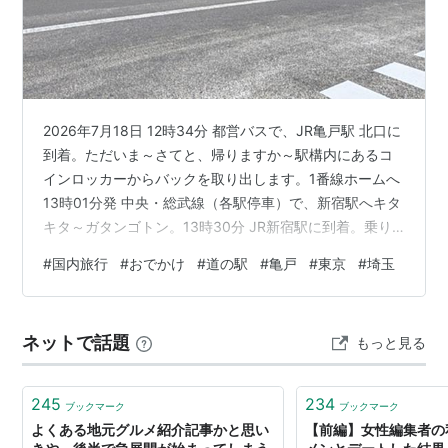
○
リスト
：
駅キーワード
2026年7月18日 12時34分 都営バスで、JR亀戸駅 北口に
到着。ただいま～さてと、帰りますか～駅構内にあるコ
インロッカーからバックを取り出します。1番線ホームへ
13時01分発 中央・総武線（各駅停車）で、新宿駅へキタ
キタ～ガタンゴトン。13時30分 JR新宿駅に到着。乗り
換えでーす。こっちかな？4番線ホームに到着。13時49
#
国内旅行
#
おでかけ
#
道の駅
#
亀戸
#
東京
#
埼玉
分発 高崎線で、JR本庄駅へキタキタ～ガタンゴトン。あ
れ？籠原駅は、本庄駅の3つ手前の駅だよ。やっちまった
～ くぅ～大宮駅で乗り換えします。バイバイ以前、大宮
ネットで話題
もっと見る
駅を訪問した時のブログは、こちら↓↓↓ 14時51分発 特
別快速高崎線で、今度こそJR本庄駅へキタキタ～ガタ…
245
234
ブックマーク
ブックマーク
よくある地元グルメ紹介記事かと思い
【前編】女性編集者の