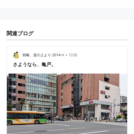
目にあった臥龍梅庭内の亀ヶ井という井戸から「亀井
戸」の名に変わり、のち表記のみ一字欠けて「
亀戸
」と
なった。
西隣の
錦糸町
と併せて東京副都心の一つに定められてお
関連ブログ
り、
亀戸駅
周辺の一・二・五・六丁目附近には繁華街が
広がる。
三丁目には「学問の神様」菅原道真を祀る
亀戸天神
社や
•
前略、道の上より 2014→
1日前
「スポーツ振興の神様」
香取神社
などがあり、参拝者を
さようなら、亀戸。
集める。
亀戸駅 JR東日本（総武本線）・東武鉄道（亀戸
線）
東京都江東区亀戸五丁目
にある、
JR東日本
と
東武鉄道
の
駅。→
亀戸駅
北口側に駅ビル「
アトレ亀戸
」を併設する。