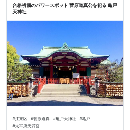
さらにさかのぼると、1939年から1993年まで…
合格祈願のパワースポット 菅原道真公を祀る 亀戸
天神社
#
江東区
#
菅原道真
#
亀戸天神社
#
亀戸
#
太宰府天満宮