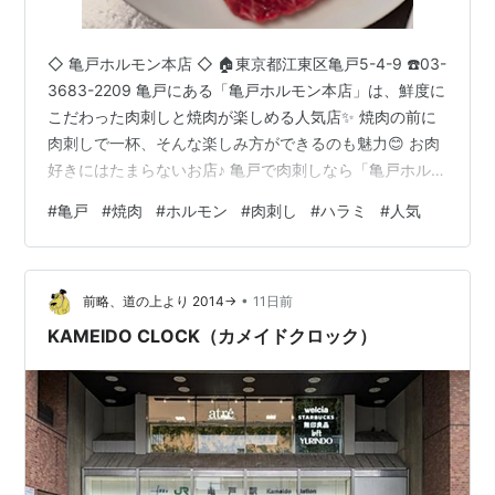
◇ 亀戸ホルモン本店 ◇ 🏠東京都江東区亀戸5-4-9 ☎️03-
3683-2209 亀戸にある「亀戸ホルモン本店」は、鮮度に
こだわった肉刺しと焼肉が楽しめる人気店✨ 焼肉の前に
肉刺しで一杯、そんな楽しみ方ができるのも魅力😊 お肉
好きにはたまらないお店♪ 亀戸で肉刺しなら「亀戸ホルモ
ン本店」おすすめ◎ （Google投稿から引用） ◆ 亀戸で
#
亀戸
#
焼肉
#
ホルモン
#
肉刺し
#
ハラミ
#
人気
肉刺しを楽しむなら鮮度にもこだわりを ◆ JR亀戸駅か
ら徒歩3分にある【亀戸ホルモン本店】です。 焼肉とあ
わせて楽しみたい一品として人気なのが、当店の肉刺し
•
です✨ 肉本来の旨みや食感をしっかり味わえるため、お
前略、道の上より 2014→
11日前
酒のお供としてはもちろん、お肉好きのお客様からも…
KAMEIDO CLOCK（カメイドクロック）