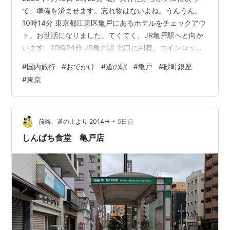
て、準備を済ませます。忘れ物はないよね。うんうん。
10時14分 東京都江東区亀戸にあるホテルをチェックアウ
ト。お世話になりました。てくてく、JR亀戸駅へと向か
います。10時24分 JR亀戸駅 北口に到着。コインロッカ
ーに、バックを押し込みます。グイグイ。駅前のバスの
#
国内旅行
#
おでかけ
#
道の駅
#
亀戸
#
砂町銀座
りばへ ここかな？2番のりばに並びます。10時39分 キタ
#
東京
キタ～ あれ？2台続けてきたよ。ツーランスクイズか？
いやいや、「人生は送りバントです」あはははぁ。これ
は、富山県民しかわからないかもね。後方のバスだね。
亀23系統の都営バスに乗ります。明治通りをBoom！小
•
前略、道の上より 2014→
5日前
名木川を渡…
しんぱち食堂 亀戸店