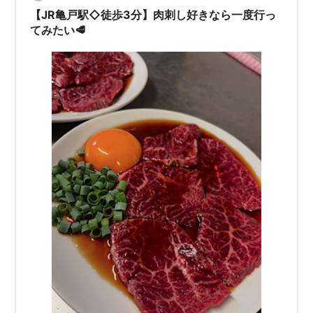
ーをジロジロ。わぁー いろいろありますね。お好きな席
【JR亀戸駅◇徒歩3分】肉刺し好きなら一度行っ
に、どう…
てみたい🥩