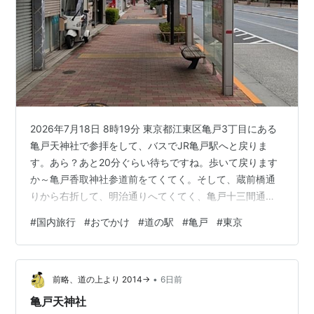
2026年7月18日 8時19分 東京都江東区亀戸3丁目にある
亀戸天神社で参拝をして、バスでJR亀戸駅へと戻りま
す。あら？あと20分ぐらい待ちですね。歩いて戻ります
か～亀戸香取神社参道前をてくてく。そして、蔵前橋通
りから右折して、明治通りへてくてく、亀戸十三間通り
商店街へ亀戸十三間通り商店街は、明治通り沿いに広が
#
国内旅行
#
おでかけ
#
道の駅
#
亀戸
#
東京
る商店街です。8時37分 JR亀戸駅 北口に戻ってきまし
た。近かったのね。ここで、朝食タイムです。辺りをキ
ョロキョロ。あそこかな？しんぱち食堂 亀戸店東京都江
•
東区亀戸5丁目にあります。炭焼干物定食 しんぱち食堂
前略、道の上より 2014→
6日前
は、「日本の食文化を取り戻し、進化させたい」という
亀戸天神社
コンセプトのもと、20種類…