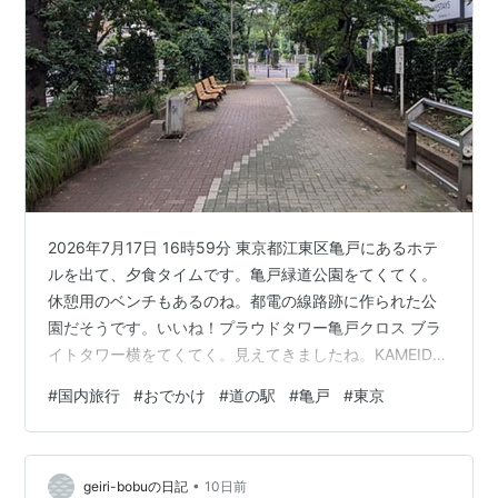
2026年7月17日 16時59分 東京都江東区亀戸にあるホテ
ルを出て、夕食タイムです。亀戸緑道公園をてくてく。
休憩用のベンチもあるのね。都電の線路跡に作られた公
園だそうです。いいね！プラウドタワー亀戸クロス ブラ
イトタワー横をてくてく。見えてきましたね。KAMEIDO
CLOCK（カメイドクロック）KAMEIDO CLOCKの1Fにあ
#
国内旅行
#
おでかけ
#
道の駅
#
亀戸
#
東京
るカメクロ横丁へカメクロ横丁は、下町の賑わいを楽し
めるお店が、7店舗入っています。壁の仕切りがない横丁
スタイルです。どこのお店にしようかな？チラチラ。う
•
ーんここに、決めた。にだいめ野口鮮魚店店先のメニュ
geiri-bobuの日記
10日前