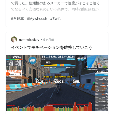
で買った。信頼性のあるメーカーで速度がそこそこ速く
てなるべく安価なものという条件で。同時2番組録画がで
きない、遠隔で録画、視聴ができなくなったとか不便さ
#
自転車
#
Mywhoosh
#
Zwift
は若干あるが、Tverもあるし許容の範囲内。いい買い物
だった。 Amazon | トランセンドジャパン トランセンド
ポータブルSSD 1TB 高速 最大1050 MB/s 超小型,軽量
•
11g Type-A/Type-C 両対応 PS4/PS5 動作確認済 USB
ue---ei’s diary
9ヶ月前
10Gbps シル…
イベントでモチベーションを維持していこう