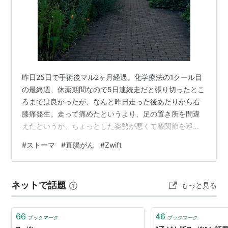
昨日25日で手術後マル2ヶ月経過。化学療法の1クール目
の最終週、休薬期間なので5日連続走だと張り切ったとこ
ろまでは良かったが、なんと昨日走った後あたりから右
膝痛発生。走って痛めたというより、足の置き所を間違
えたというか、ちょっとした姿勢が悪くて膝関節を巡る
筋肉や腱の引っ張り具合の不都合が起きた感じ。今朝は
#
ストーマ
#
直腸がん
#
Zwift
大事をとって超スロージョグにしておいた。せっかくペ
ースが出来て来たというのになんと残念な。そんな暗雲
立ち込めた日。今日は日曜日だからと（毎日だけど）夕
ネットで話題
もっと見る
刻思い立ち、「そうだ、ちょっとバイクに乗ってみよ
う」と、久々のZwift起動。バイクパンツに履き替え、ど
うかなどうかな。妻も心配して部屋を覗きに…
66
46
ブックマーク
ブックマーク