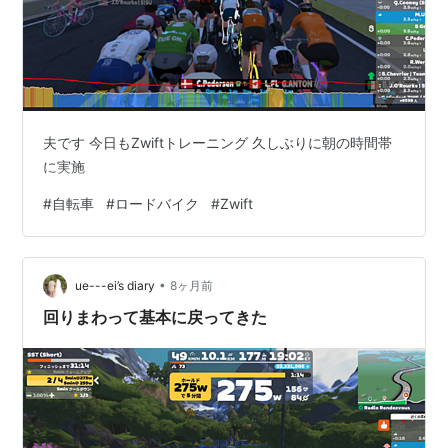
夫です 今日もZwiftトレーニング 久しぶりに朝の時間帯
に実施
#
自転車
#
ロードバイク
#
Zwift
•
ue---ei’s diary
8ヶ月前
回りまわって基本に戻ってきた