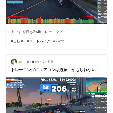
夫です 今日もZwiftトレーニング
#
自転車
#
ロードバイク
#
Zwift
•
ue---ei’s diary
7ヶ月前
トレーニングにエアコンは必須 かもしれない