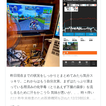
昨日現在までの状況をしっかりとまとめてみたら気分ス
ッキリ。これからはもう自分次第。まずはたっぷり溜ま
っている用済みの化学毒（とりあえず下腿の薬疹）を流
し去るために汗をかこう💦 気味が悪いが、、、時々痒い
だけ 昨年末検査のため医療機関を訪ねた12/23朝以来、4
ヶ月ぶりのZwift‼️欲張らずに30分のグループライド。本