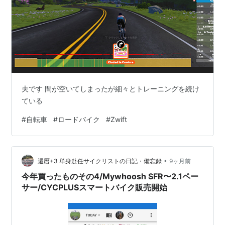
夫です 間が空いてしまったが細々とトレーニングを続け
ている
#
自転車
#
ロードバイク
#
Zwift
•
還暦+3 単身赴任サイクリストの日記・備忘録
9ヶ月前
今年買ったものその4/Mywhoosh SFR〜2.1ペー
サー/CYCPLUSスマートバイク販売開始