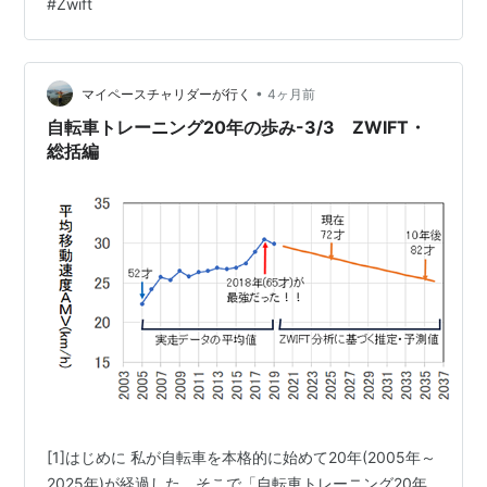
#
Zwift
当に4ヶ月ぶりの汗だ💦色々忘れていて始めるまでバタバ
タして、Ironmanペースの心拍130台が今やかなりきつい
という現実を確認した30分でした。 緑風堂鍼灸院
•
WEBSITEハリ天狗マネージャーの笑顔いっぱい
マイペースチャリダーが行く
4ヶ月前
自転車トレーニング20年の歩み-3/3 ZWIFT・
総括編
[1]はじめに 私が自転車を本格的に始めて20年(2005年～
2025年)が経過した。そこで「自転車トレーニング20年