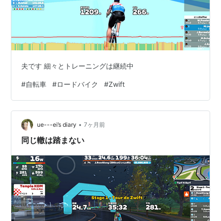
夫です 細々とトレーニングは継続中
#
自転車
#
ロードバイク
#
Zwift
•
ue---ei’s diary
7ヶ月前
同じ轍は踏まない