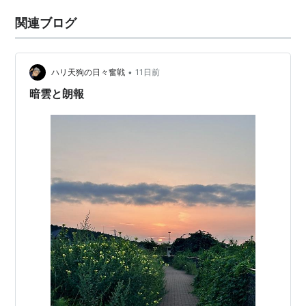
関連ブログ
•
ハリ天狗の日々奮戦
11日前
暗雲と朗報