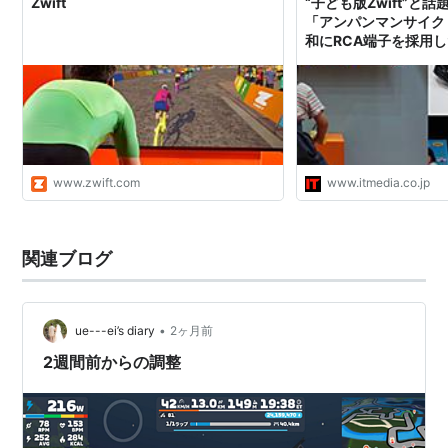
Zwift
“子ども版Zwift”と
「アンパンマンサイク
和にRCA端子を採用
www.zwift.com
www.itmedia.co.jp
関連ブログ
•
ue---ei’s diary
2ヶ月前
2週間前からの調整