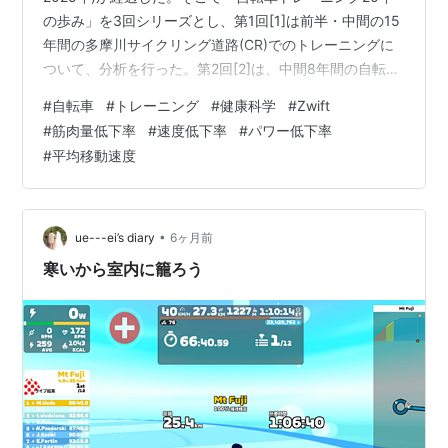
の歩み」を3回シリーズとし、第1回[1]は前半・中間の15
年間の多摩川サイクリング道路(CR)でのトレーニングに
ついて、分析を行った。第2回[2]は、中間8年間の自転車
通勤のトレーニングについて分析・報告してきた。 今回
#
自転車
#
トレーニング
#
健康科学
#
Zwift
の第3回は、後半6年間(2020年～2025年)のZWIFTトレ
#
筋肉量低下率
#
速度低下率
#
パワー低下率
ーニングについて分析し、また20年全体についても検
#
平均移動速度
討・総括したので、以下に報告する。 [2]ZWIFTを始めた
きっかけ 2020年4月にコロナに対して当時の安倍首相は
非常事態宣言を発令した。それがき…
•
ue---ei’s diary
6ヶ月前
寒いから室内に籠ろう