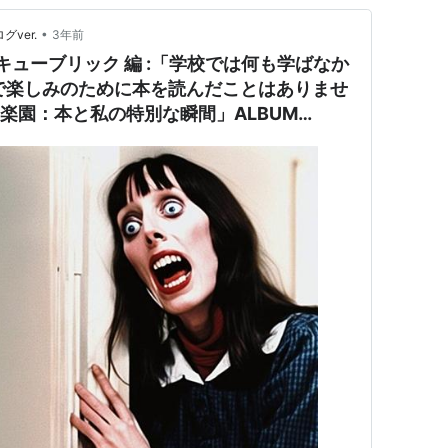
•
グver.
3年前
リー・キューブリック 編 :「学校では何も学ばなか
で楽しみのために本を読んだことはありませ
の楽園：本と私の特別な瞬間」ALBUM
 (映画)