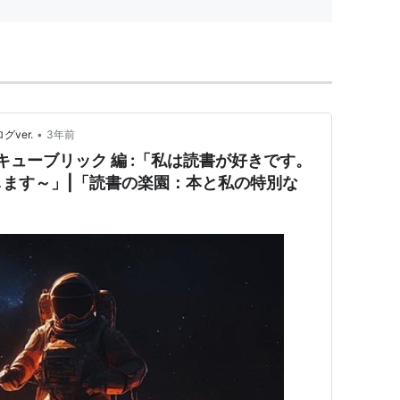
•
グver.
3年前
リー・キューブリック 編 :「私は読書が好きです。
ます～」|「読書の楽園：本と私の特別な