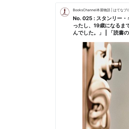
BooksChannel本屋物語 | はてなブロ
No. 025 : スタン
ったし、19歳になるま
んでした。」 | 「読書
Artwork #TheShining