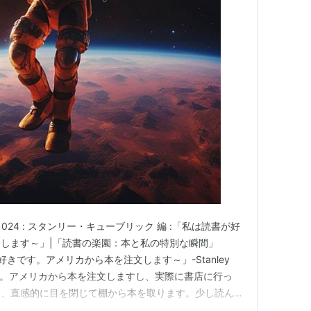
om No. 024 : スタンリー・キューブリック 編 :「私は読書が好
します～」|「読書の楽園：本と私の特別な瞬間」
読書が好きです。アメリカから本を注文します～」-Stanley
きです。アメリカから本を注文しますし、実際に書店に行っ
に、直感的に目を閉じて棚から本を取ります。少し読ん
なかったら、最後まで読みません。でも、本に驚かされる