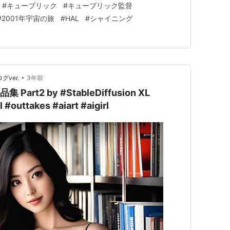
#
キューブリック
#
キューブリック監督
brick "I read. I…
#
2001年宇宙の旅
#
HAL
#
シャイニング
•
グver.
3年前
集 Part2 by #StableDiffusion XL
 #outtakes #aiart #aigirl