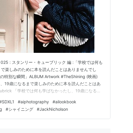
om No. 025 : スタンリー・キューブリック 編 :「学校では何も
まで楽しみのために本を読んだことはありませんでし
な瞬間」ALBUM Artwork #TheShining (映画)
、19歳になるまで楽しみのために本を読んだことはあ
 Kubrick 「学校では何も学ばなかったし、19歳になるま
ませんでした。」-Stanley Kubrick “I never
#
SDXL1
#
aiphotography
#
ailookbook
g
#
シャイニング
#
JackNicholson