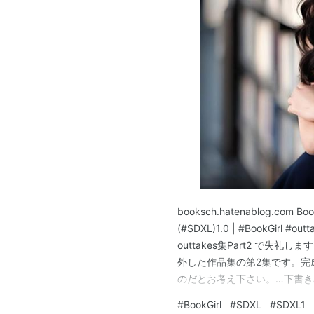
booksch.hatenablog.com Boo
(#SDXL)1.0 | #BookGirl #outt
outtakes集Part2 で失礼し
外した作品集の第2集です。完
のだとお考え下さい。…下書
おりませんが、何卒ご容赦下さ
#
BookGirl
#
SDXL
#
SDXL1