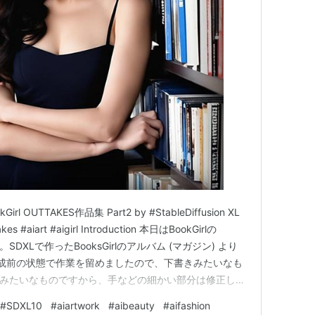
kGirl OUTTAKES作品集 Part2 by #StableDiffusion XL
akes #aiart #aigirl Introduction 本日はBookGirlの
ます。SDXLで作ったBooksGirlのアルバム (マガジン) より
成前の状態で作業を留めましたので、下書きみたいなも
きみたいなものですから、手などの細かい部分は修正して
い。結構な量を…
#
SDXL10
#
aiartwork
#
aibeauty
#
aifashion