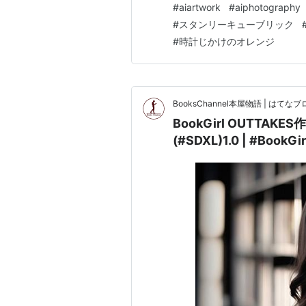
#
aiartwork
#
aiphotography
ことが好きなんです。」-Stanley Ku
#
スタンリーキューブリック
#
時計じかけのオレンジ
BooksChannel本屋物語 | はてなブロ
BookGirl OUTTAKES作品
(#SDXL)1.0 | #BookGirl