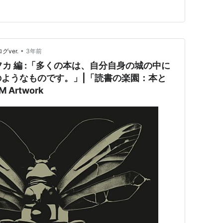
•
グver.
3年前
・カフカ 編 :「多くの本は、自分自身の城の中に
ようなものです。」|「読書の楽園：本と
Artwork