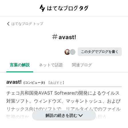
はてなブログ トップ
avast!
このタグでブログを書く
言葉の解説
ネットで話題
関連ブログ
avast!
(
コンピュータ
)
【
あばすと
】
チェコ共和国
発
AVAST Software
の開発によるウイルス
対策ソフト。ウィンドウズ、マッキントッシュ、および
リナックス向けのソフトで、リアルタイムでのファイル
解説の続きを読む
監視のほか、メール、ウェブ等のチェックも行う。
非営利のホームユーザーであればライセンスキーを取得