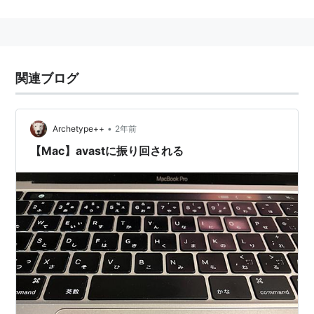
した上で無償のHome Antivirusが使用できる（ノンコ
マーシャル・フリーウェア）。また、60日間の試用期
間内であればライセンスキーは不要である。
インターフェースは日本語化され、インストールから設
関連ブログ
定まで全て日本語で行える。
直販での購入も可能だが、以下の数社の販売代理店が国
内にある。
•
Archetype++
2年前
AVG
や
マルウェアバイツ
、アビラ、ビットディフェンダ
【Mac】avastに振り回される
ー、カスペルスキーなどと並ぶ人気セキュリティソフ
ト。
最新バージョン
7.0（2012年3月6日現在）
エディション
無料アンチウイルス