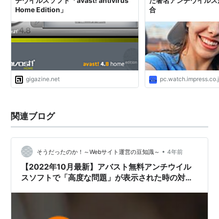
チウイルスソフト「avast! antivirus
た著名アンチウイルス
検出場所がprogram fileの中のavast5フォルダからで、
Home Edition」
合
aswRunDll.exeが引っかかりました。

これは、自身のファイルをウィルスやマルウェアと認識して検出し
回答

gigazine.net
pc.watch.impress.co.
avastフォルダ内のファイルということで、誤検知と考えて間違い
ないと思います。

http://forum.avast.com/index.php?topic=85886.0
関連ブログ
http://forum.avast.com/index.php?topic=85867.0
http://forum.avast.com/index.php?topic=85875.0
•
そうだったのか！～Webサイト運営の豆知識～
4年前
【2022年10月最新】アバスト無料アンチウイル
これに関してネット上では
スソフトで「高度な問題」が表示された時の対処
法
さすが高性能ソフト

アンチウイルスソフト自体がウイルスみたいなものだとよく理解し