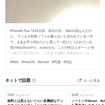
プロアンチウイルス
インターネットセキュリティ
対応OS
iPhone8 Plus 1425日目。休日の日。 Macの話なんだけ
Windows 7（全バージョン、32ビット・64ビット）
ど。 ウィルス対策ソフトが要らないと言われている一方
Windows Vista（Starter Edition以外の全エディショ
で、まあお守り代わりにと思って一応ひとつ入れている
ン、 32ビット・64ビット）
我がMacBookPro。avastをね、この10年以上ずーっと使
Windows XP Service Pack 2 以降（全エディショ
い続けてきたわけだ。 これまでは時々不具合みたいなの
ン、32ビット・64ビット）
もあったけど、それなりに使えていた。仕事に関係のあ
#
Mac
#
macOS
#
avast!
#
写真
#
日記
るサイトにログインする際に「このサイトはウィルス感
Windows 2000 Professional Service Pack 4
*1
染してます！」と表示されてログインできなかったり
（ほかのウィルスソフトの人、Windowsの人は特に異常
自分自身をウイルスだと認定事件
ネットで話題
もっと見る
とか無かったし、システム担当者からの注意喚起も出な
かったから明らかに誤検出）、そういうことはあったけ
質問

ど、な…
500
449
ブックマーク
ブックマーク
先ほどアバストで完全なシステム検査をしていたところ、
無料とは思えないぐらい多機能なアン
ノートンやAvast、Av
Win32:Malware-genを検出しましたが、
