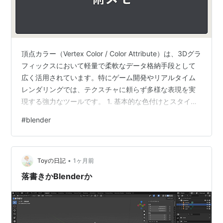
頂点カラー（Vertex Color / Color Attribute）は、3Dグラ
フィックスにおいて軽量で柔軟なデータ格納手段として
広く活用されています。特にゲーム開発やリアルタイム
レンダリングでは、テクスチャに頼らず多様な表現を実
現する強力なツールです。 1. 基本的な色付けとスタイラ
イズ 2. マスキングとブレンド 3. シェーダー制御とデー
#
blender
タ格納 4. パフォーマンス最適化 5. 特殊効果とビジュア
ル表現 6. ワークフロー支援 1. 基本的な色付けとスタイラ
イズ テクスチャを使用せずにモデル全体に色を塗布（低
•
ポリ・スタイライズドアート、プロトタイピング、モバ
Toyの日記
1ヶ月前
イル最適化）。 既存テク…
落書きかBlenderか