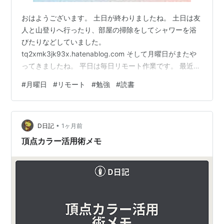
おはようございます。 土日が終わりましたね。 土日は友
人と山登りへ行ったり、部屋の掃除をしてシャワーを浴
びたりなどしていました。
tq2xmk3jk93x.hatenablog.com そして月曜日がまたや
ってきましたね。 平日は毎日リモート作業です。 最近は
新しいツールの勉強をしています。 Blenderという3DCG
#
月曜日
#
リモート
#
勉強
#
読書
を作れるソフトなんですが、色々と勉強しているだけで
も楽しいです。 思うがままに作れたらもっと楽しいので
しょうね。 Blenderってエヴァンゲリオンの映画にも使
•
われているそうです。 それくらいの技術力があれば個人
D日記
1ヶ月前
事業としてやっていけそうな気もします。 だからとにか
頂点カラー活用術メモ
く勉強をして使…