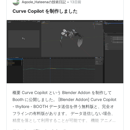
•
ートパソコン GeForce RTX 5060 Core 7 プロセッサー
Aqoole_Hateenaの技術日記
13日前
240H メモリ 32GB SSD 512GB 16…
Curve Copilot を制作しました
概要 Curve Copilot という Blender Addon を制作して
Booth に公開しました。 [Blender Addon] Curve Copilot
- thyllore - BOOTH データ送信を伴う無料版と、完全オ
フラインの有料版があります。 データ送信しない場合、
精度を落として利用することが可能です。 機能 アニメー
ションウィンドウを開いて Shift + C を押すと、タイムラ