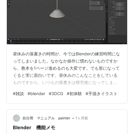
昼休みの落書きの時間が、今ではBlenderの練習時間にな
ってしまいました。なかなか操作に慣れないものですか
ら、教本を1ページ進めるのも大変です。でも形になって
くると実に面白いです。昼休みのこんなことをしている
ものですから、いつもの落書きは帰宅後になってしまい
ました。 今日はオリジナルキャラのルウリィです。リョ
#
雑談
#
blender
#
3DCG
#
初体験
#
手描きイラスト
ーカは髪が長いですが、好みで言えばショートカットが
好きです。 ルウリィ リョーカはモデルになった鉄腕アト
ムのニョーカが好きなので、髪が長いだけです。 リョー
•
カ ニョーカ（鉄腕アトム）
自分用 マニュアル painter
1ヶ月前
Blender 機能メモ