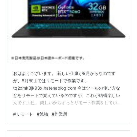
おはようございます。 新しい仕事が9月からなのです
が、8月末まではリモートで作業です。
tq2xmk3jk93x.hatenablog.com 今はツールの使い方な
どをリモートで覚えているのですが、これが結構楽しい
んですよね。 楽しいからずっとリモート作業をしていた
い気持ちはありますが、流石に今のお給料では生活がで
#
リモート
#
勉強
#
作業所
きないので新しい職場で働いてちゃんとしたお給料を貰
う予定です。 お給料を貰ってある程度貯金ができたら新
しいゲーミングノートPCを買う予定です。 ゲーミングノ