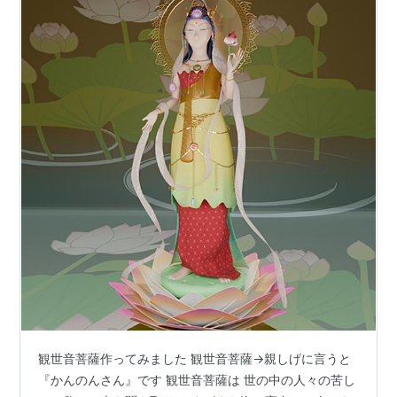
観世音菩薩作ってみました 観世音菩薩→親しげに言うと
『かんのんさん』です 観世音菩薩は 世の中の人々の苦し