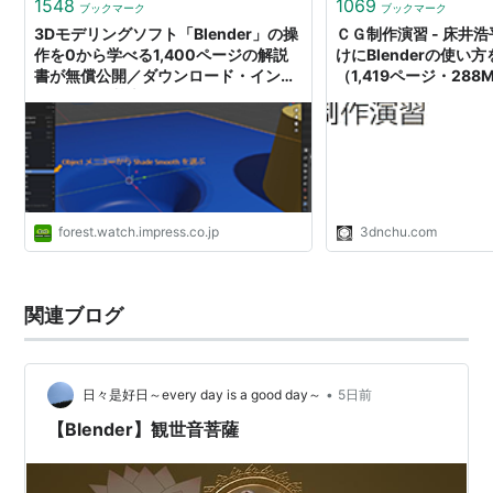
1548
1069
ブックマーク
ブックマーク
3Dモデリングソフト「Blender」の操
ＣＧ制作演習 - 床井
作を0から学べる1,400ページの解説
けにBlenderの使い方
書が無償公開／ダウンロード・インス
（1,419ページ・28
トールから基本的な操作、アニメーシ
開！
ョンの作成までを細かく解説
forest.watch.impress.co.jp
3dnchu.com
関連ブログ
•
日々是好日～every day is a good day～
5日前
【Blender】観世音菩薩