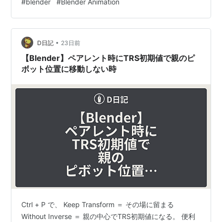
#
blender
#
Blender Animation
イン時刻より前の64キーフレーム（もしくは32キーフレ
ーム）の内容からAIが次の30キーフレームほどを予測
し、画面上に候補として表示します。 Curve Copilot は
•
勝手に書き換える…
D日記
23日前
【Blender】ペアレント時にTRS初期値で親のピ
ボット位置に移動しない時
Ctrl + P で、 Keep Transform ＝ その場に留まる
Without Inverse ＝ 親の中心でTRS初期値になる。 便利