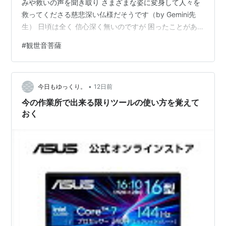
みや救いの声を聞き取り さまざまな姿に変身して人々を
救ってくださる慈悲深い仏様だそうです（by Gemini先
生） 日頃は全く 信心深く無いのですが 困ったことがあ
ると『神様～! 仏様～!!』とすがってしまう弱い自分です
#
観世音菩薩
（汗）
•
今日もゆっくり。
12日前
今の作業所で出来る限りツールの使い方を覚えて
おく