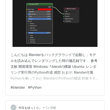
こんにちは Blenderをバックグラウンドで起動し，モデ
ルを読み込んでレンダリングした時の備忘録です． 参考
文献 開発環境 Windows: *.blendの構築 Ubuntu: レンダ
リング実行用のPython作成 感想 おまけ: Blender付属
Pythonを触ってみた BlenderのPythonの確認 鉄板ネタ
参考文献 まずは公式に目を通そう！ docs.blender.org こ
#
blender
#
Python
んな記事よりGeminiに聞いた方が正確...
gemini.google.com 開発環境 Windows 11 (25H2,
26200.8737) Blender 5.0.1 docker des…
•
今日もゆっくり。
1ヶ月前