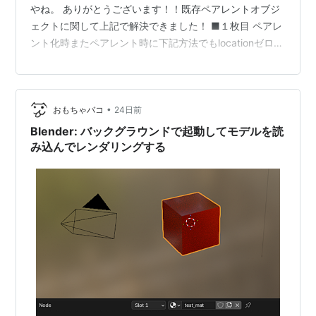
やね。 ありがとうございます！！既存ペアレントオブジ
ェクトに関して上記で解決できました！ ■１枚目 ペアレ
ント化時またペアレント時に下記方法でもlocationゼロ原
点が実現できました！Object(Keep Transform Without
Inverse) ■２枚目 既存子オブジェクト…
pic.twitter.com/dt08kGrKLg— ですぽんた
•
おもちゃバコ
24日前
(@deathponta) 2026年7月5日
Blender: バックグラウンドで起動してモデルを読
み込んでレンダリングする