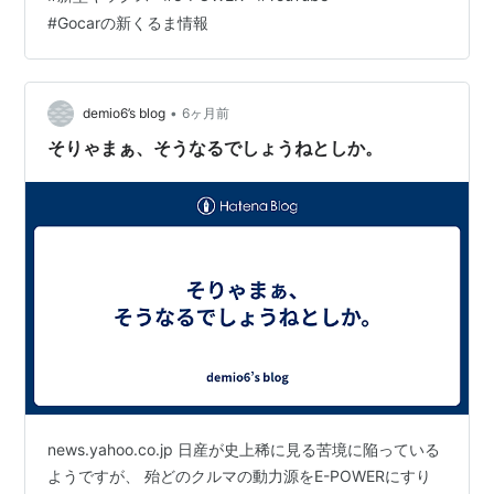
思いましたが、唯一気になったのはマフラーですね。 マ
#
Gocarの新くるま情報
フラー本体とテールパイプが見える 見た感じオフブラッ
クで耐熱塗装？がされて目立たないようにはなっていま
すが、クルマのイメージ・キャラからするとリアバンパ
ーで隠す方が自然です。 youtu.be
•
demio6’s blog
6ヶ月前
そりゃまぁ、そうなるでしょうねとしか。
news.yahoo.co.jp 日産が史上稀に見る苦境に陥っている
ようですが、 殆どのクルマの動力源をE-POWERにすり