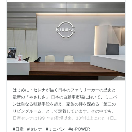
で
はじめに：セレナが描く日本のファミリーカーの歴史と
最新の「やさしさ」 日本の自動車市場において、ミニバ
ンは単なる移動手段を超え、家族の絆を深める「第二の
リビングルーム」として定着しています。その中でも、
日産セレナは1991年の登場以来、30年以上にわたり日本
の家族構成やライフスタイルの変化に寄り添い、常に
#
日産
#
セレナ
#
ミニバン
#
e-POWER