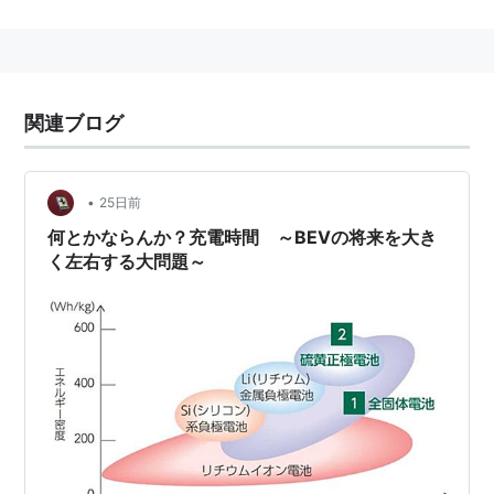
ブレーキ不要で走れるワンペダル運転（運転モードを変
更する必要あり）などを特徴としている。
e-POWERのパワートレーンとしてのカテゴリに
関連ブログ
ついて
日産は第1弾車種である「
ノート
e-POWER」発売の際に
「電気自動車のまったく新しいカタチ」と銘打ち、同社
•
25日前
のカテゴリ上も電気自動車と位置づけているが、一般的
何とかならんか？充電時間 ～BEVの将来を大き
く左右する大問題～
な区分はあくまでハイブリッドカーである。