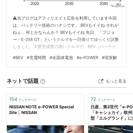
⚠当ブログはアフィリエイト広告を利用しています今回
は、バッテリー技術のハナシです。 BEVもイイね それが
ねぇ… 何とかならんか？ BEVもイイね 先日、「プジョ
ー・E-208 GT」というクルマを一日借りてゆっくり試乗
しました。大変完成度の高いクルマで、BEV（バッテリ
ー電気自動車）にあまり興味のないkojackでも思わず
#
BEV
#
充電時間
#
全固体電池
#
e-POWER
#
現実解
「恐れ入りました🙇」と感服したほど。試乗を終えてデ
ィーラーに戻り、セールスのNさんとインプレッションや
指摘事項など意見交換をしていたのですが、借りる前に
ネットで話題
もっと見る
「BEVはまだ早い」、「興味がない」などとぞんざいな
口を利いてしまったのでNさんがかなり警戒されている様
子。「いや～、恐れ…
154
72
ブックマーク
ブックマーク
NISSAN NOTE e-POWER Special
日産、第3世代「e-P
Site │ NISSAN
「キャシュカイ」欧州
型「エルグランド」に搭
年度発売予定