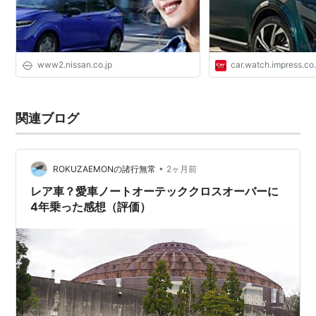
www2.nissan.co.jp
car.watch.impress.co.
関連ブログ
•
ROKUZAEMONの諸行無常
2ヶ月前
レア車？愛車ノートオーテッククロスオーバーに
4年乗った感想（評価）