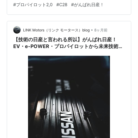
「家族のための最適解」を提案し続けてきたパイオニア
#
プロパイロット2,0
#
C28
#
がんばれ日産！
です。 「パパ、マあっち見て！」という子供たちの歓
声、部活動の送迎での賑やかな会話、そして遊び疲れて
眠ってしまった静かな帰り道。セレナはいつの時代も、
そんな家族のかけがえのないシーンを支え続けてきまし
•
LINK Motors（リンク モータース）blog
8ヶ月前
た。 本記事では、商用車ベースの1BOXから…
【技術の日産と言われる所以】がんばれ日産！
EV・e-POWER・プロパイロットから未来技術ま
で徹底解説！