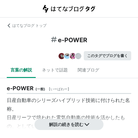
はてなブログ トップ
e-POWER
このタグでブログを書く
言葉の解説
ネットで話題
関連ブログ
e-POWER
(
一般
)
【
いーぱわー
】
日産自動車の
シリーズハイブリッド
技術に付けられた名
称。
日産リーフ
で培われた電気自動車の技術を活かしたも
解説の続きを読む
の、としている。
高出力のモーターを生かした軽快な走りや燃費の良さ、