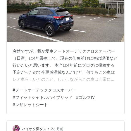
突然ですが、我が愛車ノートオーテッククロスオーバー
（日産）に4年乗車して、現在の印象並びに車の評価など
行いたいと思います。 本当は4年前にブログに投稿する
予定だったので今更感満載なんだけど、何でもこの車は
レア車らしいとのこと。しかしながらこの車は非常に良
い車なので遅ればせながら紹介したいと思います。 ■購
#
ノートオーテッククロスオーバー
入経緯（及び購入のきっかけ）・e-powerが雪道に強い
#
フィットシャトルハイブリッド
#
ゴルフⅣ
との触れ込みを信じた 元々ホンダのフィットシャトルハ
#
レザレットシート
イブリッド（2wd）に乗車していて、都合9年間乗車した
んだけど、以前より雪道での走行に不安があって、特に
凍結路面で止まらずに危ない思いをしたことが何度かあ
って、正直買い換えたいと思ってい…
•
ハイオク満タン
2ヶ月前