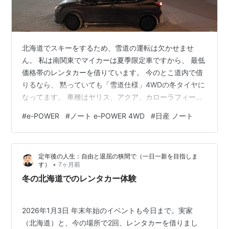
北海道でスキーをするため、雪道の運転は欠かせませ
ん。 私は南関東でマイカーは夏季限定車ですから、 最低
価格帯のレンタカーを借りています。 今のとこ道内で借
りるなら、 黙っていても「雪道仕様」4WDの冬タイヤに
なってます。 車種はヤリス、アクア、カローラフィール
ダーが主、 特価なので選べませんが、日産ノート e-
#
e-POWER
#
ノート e-POWER 4WD
#
日産 ノート
POWER 4WDだったら、 「ラッキー！」だって安心感
が、全然違うんだもん・笑 私は評論家ではないから、比
較する車種は少ないですが、 日産e-パワー4WD、雪道コ
定年後の人生：自由と退屈の狭間で（一日一新を目指しま
スパが凄い！と思って、 さて現行ノートは、全グレード
•
す）
7ヶ月前
e-POWERっていう、 エンジンは発電専用、モーターで
冬の北海道でのレンタカー体験
走る仕組み、 鉄…
2026年1月3日 年末年始のイベントも今日まで。実家
（北海道）と、今の場所で2回、レンタカーを借りまし