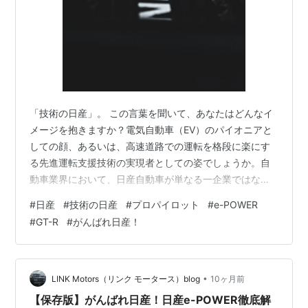
「技術の日産」。 この言葉を聞いて、あなたはどんなイ
メージを抱きますか？電気自動車（EV）のパイオニアと
しての顔、あるいは、高速道路での運転を格段に楽にす
る先進運転支援技術の実現者としての姿でしょうか。自
動車業界において、日産自動車が単なる一企業ではな
く、「技術」の代名詞として語り継がれてきたのには、
#
日産
#
技術の日産
#
プロパイロット
#
e-POWER
明確な理由があります。それは、常に「他社に先駆け
#
GT-R
#
がんばれ日産！
て、新しい価値を世に送り出す」という、挑戦的な技術
開発のDNAが脈々と流れているからです。 日産は、過去
1世紀近くにわたる歴史の中で、人々の「移動の自由」と
「安全」を確保するために、そして、地球環境との「共
•
LINK Motors（リンク モータース）blog
10ヶ月前
存」を実現するために、数多くの世界初や日本初…
【保存版】がんばれ日産！日産e-POWER徹底解