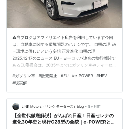
⚠当ブログはアフィリエイト広告を利用しています今回
は、自動車に関する環境問題のハナシです。 自明の理 EV
＝環境に優しいという妄想 正常進化 自明の理
2025.12.17のニュース EU＝ヨーロッパ連合の執行機関で
あるEU委員会は、2035年までにガソリン車やディーゼル
車の新車販売を原則禁止にする方針を見直すと発表しま
#
ガソリン車
#
販売禁止
#
EU
#
e-POWER
#
HEV
した。EU委員会は2035年までに自動車による二酸化炭素
#
現実解
の排出基準をゼロにし、ハイブリッド車も含めてガソリ
ン車やディーゼル車の新車販売を原則禁止にする方針を
示していました。しかし、16日、EU委員会はこれを見直
すと発表しました。EV＝電気自動車の普及が伸び悩んで
•
LINK Motors（リンク モータース）blog
8ヶ月前
いることや、ドイ…
【全世代徹底解説】がんばれ日産！日産セレナの
進化30年史と現行C28型の全貌｜e-POWERとプ
ロパイロット2.0、価格・おすすめオプションま