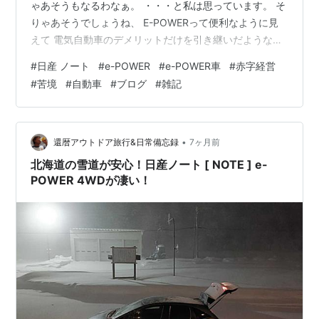
ゃあそうもなるわなぁ。 ・・・と私は思っています。 そ
りゃあそうでしょうね、 E-POWERって便利なように見
えて 電気自動車のデメリットだけを引き継いだような代
物ですし。 ちょっと日産は先走り過ぎじゃあないですか
#
日産 ノート
#
e-POWER
#
e-POWER車
#
赤字経営
ねぇ？ と私は感じています。
#
苦境
#
自動車
#
ブログ
#
雑記
•
還暦アウトドア旅行&日常備忘録
7ヶ月前
北海道の雪道が安心！日産ノート [ NOTE ] e-
POWER 4WDが凄い！