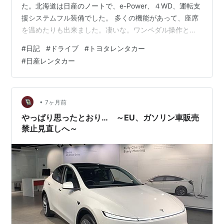
た。北海道は日産のノートで、e-Power、４WD、運転支
援システムフル装備でした。 多くの機能があって、座席
を温めたりも出来ました。凄いな。ワンペダル操作と言
う運転方法は、興味深い。滑りやすいアイスバーンに
#
日記
#
ドライブ
#
トヨタレンタカー
（回生のために）強いエンジン？（モーターか）ブレー
#
日産レンタカー
キは、安全面でも良いかもしれない。しかし、冬の北海
道で高速道路運転があったためか、燃費は、18Km/L程。
ちょっと寂しい結果でした。 あと、道央自動車道だけで
も良いので、自動運転レベル4を解禁してくれないかな
•
7ヶ月前
あ。前後の車との距離だけでも、…
やっぱり思ったとおり… ～EU、ガソリン車販売
禁止見直しへ～