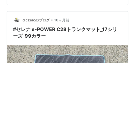
までを詳しく掘り下げます。 「ハイブリッドとの違いが
いまいち分からない」「EVはまだ早いけど電動車が気に
•
なる」そんな方にぴったりの内容です。 この記事で分か
diczeroのブログ
10ヶ月前
ること はじめに：e-POWERとは何か e-POWERの仕組み
#セレナ e-POWER C28トランクマット_17シリ
を分かりやすく解説…
ーズ_99カラー