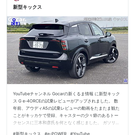
新型キックス
YouTubeチャンネル Gocarの新くるま情報 に新型キック
ス G e-4ORCEの試乗レビューがアップされました。 数
年前、アウディA5の試乗レビューの動画をたまたま観た
ことがキッカケで登録、キャスターの少々癖のあるトー
クセンスに三本和彦氏を何となく感じました。 ガソリン
エンジンにしか興味がないわてくしには縁の無い内容と
#
新型キックス
#
e-POWER
#
YouTube