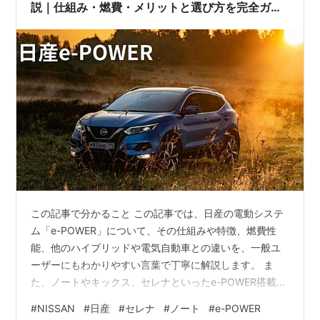
説｜仕組み・燃費・メリットと選び方を完全ガイ
ド
この記事で分かること この記事では、日産の電動システ
ム「e-POWER」について、その仕組みや特徴、燃費性
能、他のハイブリッドや電気自動車との違いを、一般ユ
ーザーにもわかりやすい言葉で丁寧に解説します。 ま
た、ノートやキックス、セレナといったe-POWER搭載モ
デルの特徴や、実際に所有したときの維持費、メンテナ
#
NISSAN
#
日産
#
セレナ
#
ノート
#
e-POWER
ンスのポイント、そして「どんな人に向いているのか」