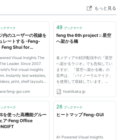
もっと見る
49
ックマーク
ブックマーク
ジ内のユーザーの視線を
feng the 6th project :: 星空
レートする -Feng-
へ架かる橋
- Feng Shui for
hic User Interfaces
wered Visual Insights The
各メディアや好評配信中の『星空
 The Leader. Since 2007.
へ架かるラジオ』でも告知してい
rld's first visual insights
ますが、 『星空へ架かる橋』の
rm. Instantly test websites,
音声は、「バイノーラルマイク」
ideos, print, shelf layouts,
を使用して収録しています。
ge and packaging, whether
「バイノーラル録音」について簡
ww.feng-gui.com
hoshikaka.jp
r in concept. Transform
単に説明しますと―― 各キャラ
 data into actionable
クターを演じられるキャストの皆
ts with proprietary AI and
さんが 耳のところにマイクが仕
26
ブックマーク
ブックマーク
e l...
込んである「人の頭を模したマイ
t JSを使った高機能グルー
ヒートマップ Feng-GUI
ク」...
ア·Feng Office
NGIFT
AI-Powered Visual Insights