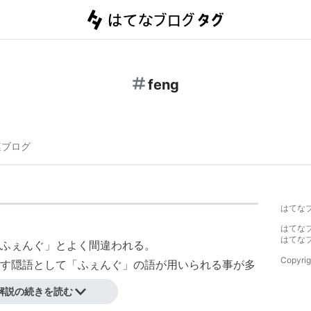
feng
連ブログ
はてな
はてな
はてな
ふぇんぐ」とよく間違われる。
Copyrig
す隠語として「ふぇんぐ」の語が用いられる事が多
解説の続きを読む
魔法〜』からして当初の発売予定から半年以上延期され