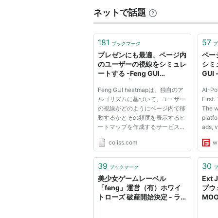
ネットで話題
181
57
ブックマーク
ブ
プレゼンにも最適、ページ内
ペー
のユーザーの視線をシミュレ
シミュ
ートする -Feng GUI
GUI 
heatmap | コリス
Grap
Feng GUI heatmapは、独自のア
AI-Po
ルゴリズムに基づいて、ユーザー
First.
の視線がどのようにページ内で移
The wo
動するかとその頻度を表示するヒ
platfo
ートマップを作成するサービスで
ads, v
す。 Feng GUI heatmap Feng
signa
coliss.com
w
GUI heatmapは、実際のユーザー
live o
の視線やマウスの動き・クリック
visual
を検出するものではなく、独自の
insigh
39
30
ブックマーク
アルゴリズムに基づいてヒートマ
machin
美少女ゲームレーベル
Ex
ッ...
「feng」運営（有）ホワイ
プウェ
トローズ 破産開始決定 - ラ
MOO
イブドアニュース