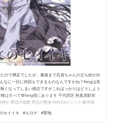
ったので満足でしたが、最後まで店員ちゃんの立ち絵が出
あんなに一日に何回もできるものなんですかね？fengは良
で無くなってしまい残念ですがこればっかりはどうしよう
作権はすべて©feng様にあります 千代田区 秋葉原駅前
神社 周辺の地図 周辺の聖地 FANZAのリンク 駿河屋の
問日：2020年 ©feng 我々アキバ系男子には馴染み深い
のセイイキ
#
エロゲ
#
聖地
いう単語をゆかな以外から聞いたことが無いのですが一般