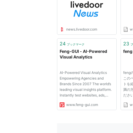
news.livedoor.com
w
24
23
ブックマーク
Feng-GUI - AI-Powered
feng
Visual Analytics
AI-Powered Visual Analytics
fen
Empowering Agencies and
この
Brands Since 2007 The world’s
トを
leading visual insights platform.
満の
Instantly test websites, ads,
ださい。
videos, print, shelf layouts,
www.feng-gui.com
w
signage and packaging, whether
live or in the concept. Transform
visual data into actionable
insights, with AI that super...