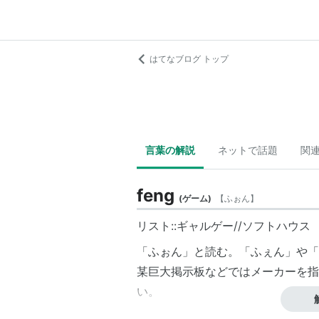
はてなブログ トップ
言葉の解説
ネットで話題
関
feng
(
ゲーム
)
【
ふぉん
】
リスト::ギャルゲー//ソフトハウス
「ふぉん」と読む。「ふぇん」や「
某巨大掲示板などではメーカーを指
い。
デビュー作である『knot〜絆の