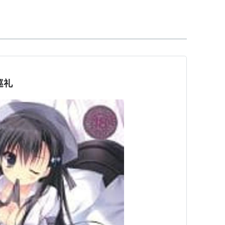
されないことが多く、「発売延期のふぇんぐ」「延
はない」などと呼ばれることもしばしば。
読みのピンインから。
り、会社組織としての名称は（有）ホワイトローズ で
巡礼
26日発売
日発売
月4日発売
1日発売
月24日発売
5日発売