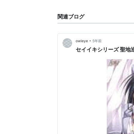
るなど、予定通りにタイトルが発売
期されないふぇんぐなどfengで
関連ブログ
feng とは、中国語での「風」の
尚、「feng」はブランド名であ
•
owleye
5年前
ある。
セイイキシリーズ 聖地
発表作品
knot〜絆の魔法〜：2002年7月
WhitePrincess：2003年11月7
魔法少女Twin☆kle：2005年3
青空の見える丘
：2006年4月2
あかね色に染まる坂
：2007年7
星空へ架かる橋
：2010年10月1