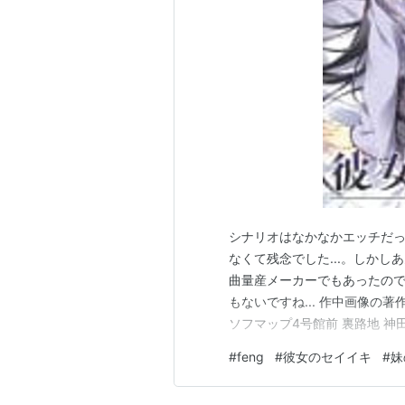
シナリオはなかなかエッチだ
なくて残念でした...。しかし
曲量産メーカーでもあったの
もないですね... 作中画像の著
ソフマップ4号館前 裏路地 神田
リンク 千代田区 秋葉原駅前 訪
#
feng
#
彼女のセイイキ
#
妹
駅ですね。しかしアキバ系と
的な単語…