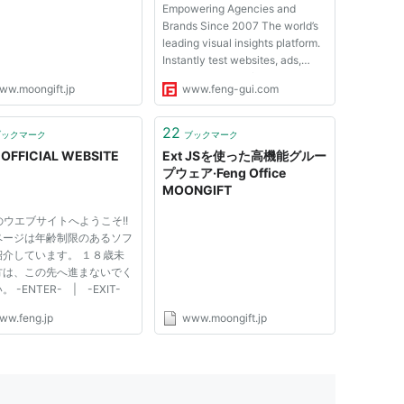
Empowering Agencies and
Brands Since 2007 The world’s
leading visual insights platform.
Instantly test websites, ads,
videos, print, shelf layouts,
ww.moongift.jp
www.feng-gui.com
signage and packaging, whether
live or in the concept. Transform
visual data into actionable
22
ブックマーク
ブックマーク
insights with AI that predict...
 OFFICIAL WEBSITE
Ext JSを使った高機能グルー
プウェア·Feng Office
MOONGIFT
gのウエブサイトへようこそ!!
ページは年齢制限のあるソフ
紹介しています。 １８歳未
方は、この先へ進まないでく
 -ENTER- | -EXIT-
ww.feng.jp
www.moongift.jp