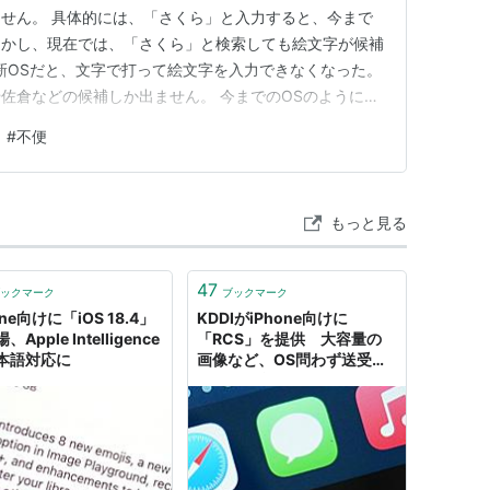
せん。 具体的には、「さくら」と入力すると、今まで
しかし、現在では、「さくら」と検索しても絵文字が候補
の最新OSだと、文字で打って絵文字を入力できなくなった。
佐倉などの候補しか出ません。 今までのOSのように、
タンをタップします。 絵文字検索ウィンドウで、「さく
#
不便
に出てきます。 🌸が入力できました！今回はメッセージ
もっと見る
47
ックマーク
ブックマーク
one向けに「iOS 18.4」
KDDIがiPhone向けに
Apple Intelligence
「RCS」を提供 大容量の
本語対応に
画像など、OS問わず送受信
OK まずはβ版のiOS 18.4
で利用可能に