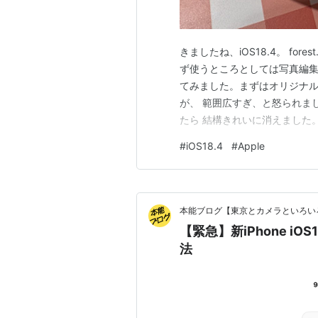
きましたね、iOS18.4。 fores
ず使うところとしては写真編
てみました。まずはオリジナル
が、 範囲広すぎ、と怒られま
たら 結構きれいに消えました
たかな。ベーコンの影は残った
#
iOS18.4
#
Apple
右の散っちゃったあとのたんぽ
ゃってるけど、それ…
本能ブログ【東京とカメラといろい
【緊急】新iPhone i
法