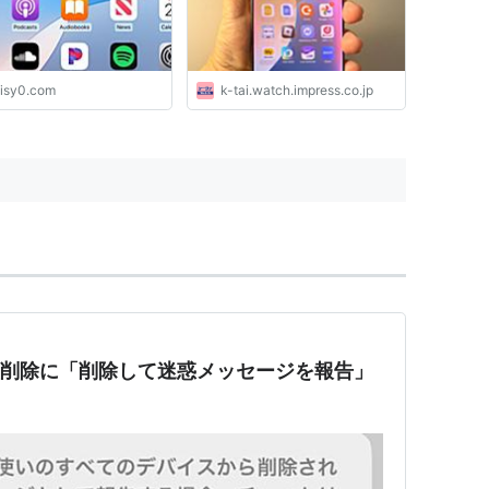
aisy0.com
k-tai.watch.impress.co.jp
ージの削除に「削除して迷惑メッセージを報告」