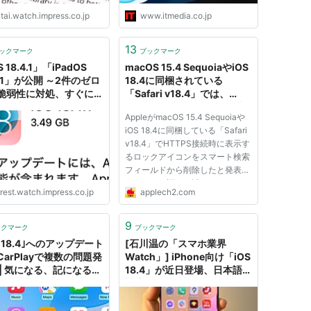
tai.watch.impress.co.jp
www.itmedia.co.jp
13
ックマーク
ブックマーク
 18.4.1」「iPadOS
macOS 15.4 SequoiaやiOS
4.1」が公開 ～2件のゼロ
18.4に同梱されている
脆弱性に対処、すぐに更
「Safari v18.4」では、
／特定の車両でまれに
Chromeと同じくHTTPS接
AppleがmacOS 15.4 Sequoiaや
arPlay」ワイヤレス接続
続時にスマート検索フィール
iOS 18.4に同梱している「Safari
きなくなる問題も解決
ド表示されていたロックアイ
v18.4」でHTTPS接続時に表示す
コンが廃止。
るロックアイコンをスマート検索
フィールドから削除したと発表し
ています。詳細は以下から。
rest.watch.impress.co.jp
applech2.com
Appleは現地時間2025年03月31
日、日本語でもApple
Intelligenceをサポートした
9
ックマーク
ブックマーク
「macOS 15.4 Sequoia」と
S 18.4｣へのアップデート
[石川温の「スマホ業界
「iOS/iPadOS 18.4」をリリー...
CarPlayで複数の問題発
Watch」] iPhone向け「iOS
 | 気になる、記になる…
18.4」が近日登場、日本語
対応の「Apple
Intelligence」を試してみ
た。