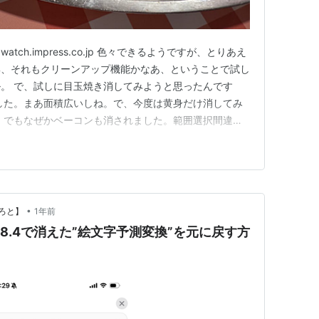
t.watch.impress.co.jp 色々できるようですが、とりあえ
集、それもクリーンアップ機能かなあ、ということで試し
。 で、試しに目玉焼き消してみようと思ったんです
した。まあ面積広いしね。で、今度は黄身だけ消してみ
。でもなぜかベーコンも消されました。範囲選択間違え
ままなのでちょっと不自然ではあります。 次はこれ。
ぽを消してみました。 ちょっとガクの部分がのこっち
•
ろと】
1年前
OS18.4で消えた”絵文字予測変換”を元に戻す方