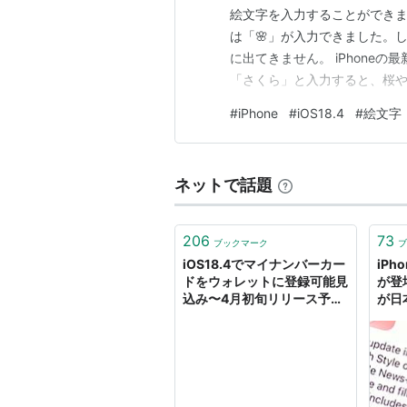
絵文字を入力することができま
は「🌸」が入力できました。
に出てきません。 iPhone
「さくら」と入力すると、桜や
🌸を入力するには、絵文字ボ
#
iPhone
#
iOS18.4
#
絵文字
ら」と入力すると、⬇︎のよう
アプリで試しまし…
ネットで話題
206
73
ブックマーク
ブ
iOS18.4でマイナンバーカー
iPh
ドをウォレットに登録可能見
が登場、
込み〜4月初旬リリース予定
が日
- iPhone Mania