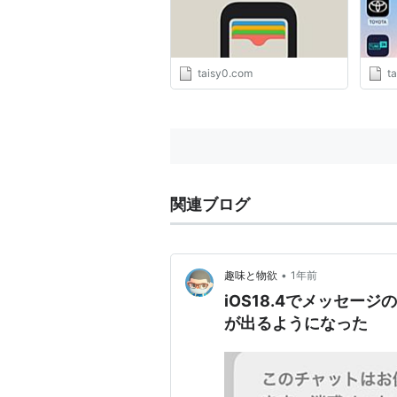
taisy0.com
t
関連ブログ
•
趣味と物欲
1年前
iOS18.4でメッセ
が出るようになった