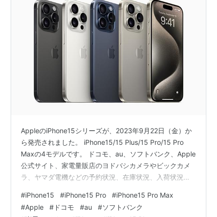
AppleのiPhone15シリーズが、2023年9月22日（金）か
ら発売されました。 iPhone15/15 Plus/15 Pro/15 Pro
Maxの4モデルです。 ドコモ、au、ソフトバンク、Apple
公式サイト、家電量販店のヨドバシカメラやビックカメ
ラ、ヤマダ電機などの予約状況、在庫状況、入荷状況を
簡単にまとめておきます。 Appleでの在庫が、
#
iPhone15
#
iPhone15 Pro
#
iPhone15 Pro Max
iPhone15/15 Plusは在庫があります。 iPhone15 Pro/15
#
Apple
#
ドコモ
#
au
#
ソフトバンク
Pro Maxの在庫があるようになりました。 d ドコモオン