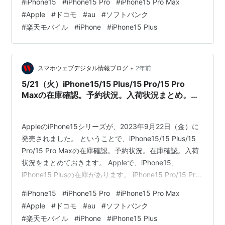
#
iPhone15
#
iPhone15 Pro
#
iPhone15 Pro Max
ショップ auオンラインショップ ソフトバンクオンライン
#
Apple
#
ドコモ
#
au
#
ソフトバンク
ショップ 楽天モバイル Apple 公式サイト 5/27（月）
#
楽天モバイル
#
iPhone
#
iPhone15 Plus
iPhone15/15 Plus/15 Pro/15 Pro Maxの在庫確認。…
•
スマホウェブデジタル情報ブログ
2年前
5/21（火）iPhone15/15 Plus/15 Pro/15 Pro
Maxの在庫確認。予約状況。入荷状況まとめ。ド
コモ、au、ソフトバンク、楽天モバイル。Apple
公式サイト。家電量販店の予約状況は？
AppleのiPhone15シリーズが、2023年9月22日（金）に
発売されました。 ということで、iPhone15/15 Plus/15
Pro/15 Pro Maxの在庫確認。予約状況。在庫確認。入荷
状況をまとめておきます。 Appleで、iPhone15、
iPhone15 Plusの在庫があります。 iPhone15 Pro/15 Pro
Maxの在庫があるようになりました。 ドコモオンライン
#
iPhone15
#
iPhone15 Pro
#
iPhone15 Pro Max
ショップ auオンラインショップ ソフトバンクオンライン
#
Apple
#
ドコモ
#
au
#
ソフトバンク
ショップ 楽天モバイル Apple 公式サイト 5/21（火）
#
楽天モバイル
#
iPhone
#
iPhone15 Plus
iPhone15/15 Plus/15 Pro/15 Pro Maxの在庫確認。…