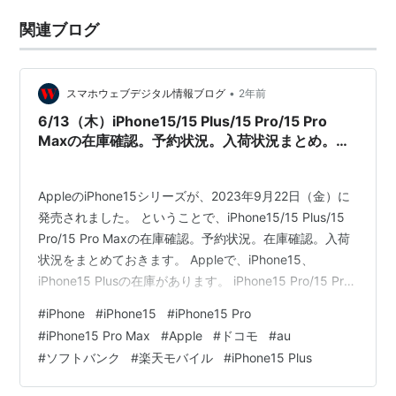
関連ブログ
•
スマホウェブデジタル情報ブログ
2年前
6/13（木）iPhone15/15 Plus/15 Pro/15 Pro
Maxの在庫確認。予約状況。入荷状況まとめ。ド
コモ、au、ソフトバンク、楽天モバイル。Apple
公式サイト。家電量販店の予約状況は？
AppleのiPhone15シリーズが、2023年9月22日（金）に
発売されました。 ということで、iPhone15/15 Plus/15
Pro/15 Pro Maxの在庫確認。予約状況。在庫確認。入荷
状況をまとめておきます。 Appleで、iPhone15、
iPhone15 Plusの在庫があります。 iPhone15 Pro/15 Pro
Maxの在庫があるようになりました。 ドコモオンライン
#
iPhone
#
iPhone15
#
iPhone15 Pro
ショップ auオンラインショップ ソフトバンクオンライン
#
iPhone15 Pro Max
#
Apple
#
ドコモ
#
au
ショップ 楽天モバイル Apple 公式サイト 6/13（木）
#
ソフトバンク
#
楽天モバイル
#
iPhone15 Plus
iPhone15/15 Plus/15 Pro/15 Pro Maxの在庫確認。…