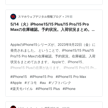
•
スマホウェブデジタル情報ブログ
2年前
5/14（火）iPhone15/15 Plus/15 Pro/15 Pro
Maxの在庫確認。予約状況。入荷状況まとめ。ド
コモ、au、ソフトバンク、楽天モバイル。Apple
公式サイト。家電量販店の予約状況は？
AppleのiPhone15シリーズが、2023年9月22日（金）に
発売されました。 ということで、iPhone15/15 Plus/15
Pro/15 Pro Maxの在庫確認。予約状況。在庫確認。入荷
状況をまとめておきます。 Appleで、iPhone15、
iPhone15 Plusの在庫があります。 iPhone15 Pro/15 Pro
Maxの在庫があるようになりました。 ドコモオンライン
#
iPhone15
#
iPhone15 Pro
#
iPhone15 Pro Max
ショップ auオンラインショップ ソフトバンクオンライン
#
Apple
#
ドコモ
#
au
#
ソフトバンク
ショップ 楽天モバイル Apple 公式サイト 5/14（火）
#
楽天モバイル
#
iPhone15 Plus
#
iPhone
iPhone15/15 Plus/15 Pro/15 Pro Maxの在庫確認。…