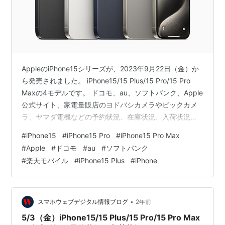
AppleのiPhone15シリーズが、2023年9月22日（金）か
ら発売されました。 iPhone15/15 Plus/15 Pro/15 Pro
Maxの4モデルです。 ドコモ、au、ソフトバンク、Apple
公式サイト、家電量販店のヨドバシカメラやビックカメ
ラ、ヤマダ電機などの予約状況、在庫状況、入荷状況を
簡単にまとめておきます。 Appleでの在庫が、
#
iPhone15
#
iPhone15 Pro
#
iPhone15 Pro Max
iPhone15/15 Plusは在庫があります。 iPhone15 Pro/15
#
Apple
#
ドコモ
#
au
#
ソフトバンク
Pro Maxの在庫があるようになりました。 d ドコモオン
#
楽天モバイル
#
iPhone15 Plus
#
iPhone
ラインショップau auオンラインショップ= ソフトバンク
オンラインショップR 楽天モバイル A…
•
スマホウェブデジタル情報ブログ
2年前
5/3（金）iPhone15/15 Plus/15 Pro/15 Pro Max