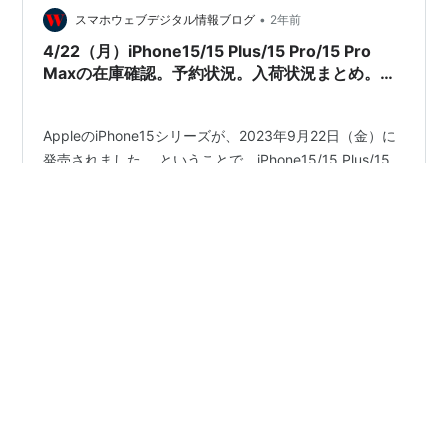
•
スマホウェブデジタル情報ブログ
2年前
4/22（月）iPhone15/15 Plus/15 Pro/15 Pro
Maxの在庫確認。予約状況。入荷状況まとめ。ド
コモ、au、ソフトバンク、楽天モバイル。Apple
公式サイト。家電量販店の予約状況は？
AppleのiPhone15シリーズが、2023年9月22日（金）に
発売されました。 ということで、iPhone15/15 Plus/15
Pro/15 Pro Maxの在庫確認。予約状況。在庫確認。入荷
状況をまとめておきます。 Appleで、iPhone15、
iPhone15 Plusの在庫があります。 iPhone15 Pro/15 Pro
Maxの在庫があるようになりました。 ドコモオンライン
#
iPhone15
#
iPhone15 Pro
#
iPhone15 Pro Max
ショップ auオンラインショップ ソフトバンクオンライン
#
Apple
#
ドコモ
#
au
#
楽天モバイル
#
iPhone
ショップ 楽天モバイル Apple 公式サイト 4/22（月）
#
ソフトバンク
#
iPhone15 Plus
iPhone15/15 Plus/15 Pro/15 Pro Maxの在庫確認。…
•
んたのブログ
2年前
iPhoneとXperia10のカメラ