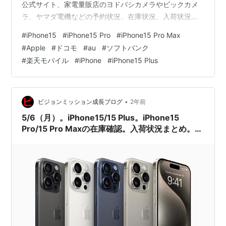
公式サイト、家電量販店のヨドバシカメラやビックカメ
ラ、ヤマダ電機などの予約状況、在庫状況、入荷状況を
簡単にまとめておきます。 Appleでの在庫が、
#
iPhone15
#
iPhone15 Pro
#
iPhone15 Pro Max
iPhone15/15 Plusは在庫があります。 iPhone15 Pro/15
#
Apple
#
ドコモ
#
au
#
ソフトバンク
Pro Maxの在庫があるようになりました。 d ドコモオン
#
楽天モバイル
#
iPhone
#
iPhone15 Plus
ラインショップau auオンラインショップ= ソフトバンク
オンラインショップR 楽天モバイル A…
•
ビジョンミッション成長ブログ
2年前
5/6（月）。iPhone15/15 Plus。iPhone15
Pro/15 Pro Maxの在庫確認。入荷状況まとめ。ド
コモ、au、ソフトバンク、楽天モバイル、Apple
公式サイト。家電量販店の予約状況は？