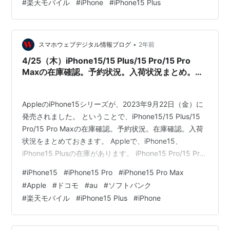
#
楽天モバイル
#
iPhone
#
iPhone15 Plus
ラインショップau auオンラインショップ= ソフトバンク
オンラインショップR 楽天モバイル A…
•
スマホウェブデジタル情報ブログ
2年前
4/25（木）iPhone15/15 Plus/15 Pro/15 Pro
Maxの在庫確認。予約状況。入荷状況まとめ。ド
コモ、au、ソフトバンク、楽天モバイル。Apple
公式サイト。家電量販店の予約状況は？
AppleのiPhone15シリーズが、2023年9月22日（金）に
発売されました。 ということで、iPhone15/15 Plus/15
Pro/15 Pro Maxの在庫確認。予約状況。在庫確認。入荷
状況をまとめておきます。 Appleで、iPhone15、
iPhone15 Plusの在庫があります。 iPhone15 Pro/15 Pro
Maxの在庫があるようになりました。 ドコモオンライン
#
iPhone15
#
iPhone15 Pro
#
iPhone15 Pro Max
ショップ auオンラインショップ ソフトバンクオンライン
#
Apple
#
ドコモ
#
au
#
ソフトバンク
ショップ 楽天モバイル Apple 公式サイト 4/25（木）
#
楽天モバイル
#
iPhone15 Plus
#
iPhone
iPhone15/15 Plus/15 Pro/15 Pro Maxの在庫確認。…