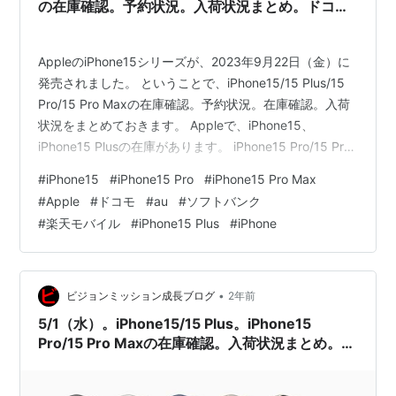
の在庫確認。予約状況。入荷状況まとめ。ドコ
モ、au、ソフトバンク、楽天モバイル。Apple公
式サイト。家電量販店の予約状況は？
AppleのiPhone15シリーズが、2023年9月22日（金）に
発売されました。 ということで、iPhone15/15 Plus/15
Pro/15 Pro Maxの在庫確認。予約状況。在庫確認。入荷
状況をまとめておきます。 Appleで、iPhone15、
iPhone15 Plusの在庫があります。 iPhone15 Pro/15 Pro
Maxの在庫があるようになりました。 ドコモオンライン
#
iPhone15
#
iPhone15 Pro
#
iPhone15 Pro Max
ショップ auオンラインショップ ソフトバンクオンライン
#
Apple
#
ドコモ
#
au
#
ソフトバンク
ショップ 楽天モバイル Apple 公式サイト 5/3（金）
#
楽天モバイル
#
iPhone15 Plus
#
iPhone
iPhone15/15 Plus/15 Pro/15 Pro Maxの在庫確認。予…
•
ビジョンミッション成長ブログ
2年前
5/1（水）。iPhone15/15 Plus。iPhone15
Pro/15 Pro Maxの在庫確認。入荷状況まとめ。ド
コモ、au、ソフトバンク、楽天モバイル、Apple
公式サイト。家電量販店の予約状況は？