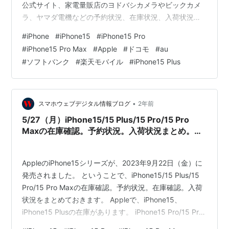
公式サイト、家電量販店のヨドバシカメラやビックカメ
ラ、ヤマダ電機などの予約状況、在庫状況、入荷状況を
簡単にまとめておきます。 Appleでの在庫が、
#
iPhone
#
iPhone15
#
iPhone15 Pro
iPhone15/15 Plusは在庫があります。 iPhone15 Pro/15
#
iPhone15 Pro Max
#
Apple
#
ドコモ
#
au
Pro Maxの在庫があるようになりました。 d ドコモオン
#
ソフトバンク
#
楽天モバイル
#
iPhone15 Plus
ラインショップau auオンラインショップ= ソフトバンク
オンラインショップR 楽天モバイル A…
•
スマホウェブデジタル情報ブログ
2年前
5/27（月）iPhone15/15 Plus/15 Pro/15 Pro
Maxの在庫確認。予約状況。入荷状況まとめ。ド
コモ、au、ソフトバンク、楽天モバイル。Apple
公式サイト。家電量販店の予約状況は？
AppleのiPhone15シリーズが、2023年9月22日（金）に
発売されました。 ということで、iPhone15/15 Plus/15
Pro/15 Pro Maxの在庫確認。予約状況。在庫確認。入荷
状況をまとめておきます。 Appleで、iPhone15、
iPhone15 Plusの在庫があります。 iPhone15 Pro/15 Pro
Maxの在庫があるようになりました。 ドコモオンライン