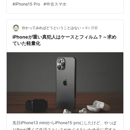
au認定中古品を使っていたつぶさん たしか５万円くらい
#
iPhone15 Pro
#
中古スマホ
で買って ２年使う予定でしたが なんか バッテリーが満
充電70パーくらいで いよいよか？ って感じでした。 ま
あ 使えるんですが 最近仕事で使うことが多いので 買い
•
換えることに (・∀・)ｲｲﾈ!! iPhone12pro買った記事▼
分かってみればどうということはない
8ヶ月前
2bu3.co…
iPhoneが重い真犯人はケースとフィルム？～求め
ていた軽量化
先日iPhone13 miniからiPhone15 proにしたけど、やっぱ
りProが重くて生活ストレスがぬぐえないため元に戻すと