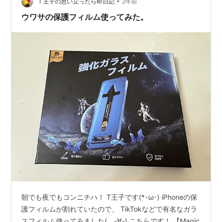
•
きという前提で、さまざまなケースを試しました。 その
Ｔ王子の思い立ったら即日記
2年前
結果、このスマホケースで十分という結論に至りました
ウワサの保護フィルム使ってみた。
ので、今…
朝でも夜でもコンニチハ！ T王子です(*･ω･) iPhoneの保
護フィルムが割れていたので、 TikTokなどで有名なガラ
スフィルム使ってみました(。-∀-) こちらです！ 【Magic