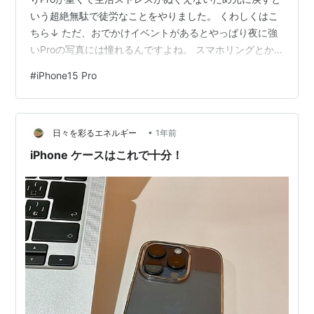
いう超絶無駄で徒労なことをやりました。 くわしくはこ
ちら↓ ただ、おでかけイベントがあるとやっぱり夜に強
いProの写真には憧れるんですよね。 スマホリングとか
ホールド感高めるグッズとかでなんとかならんかなぁと
#
iPhone15 Pro
か色々調べているとき、ふと重量を見てみたのです
が・・・ 230g・・・ あれ？？ iPhone15 proって本体
187gだよね。 なんで40gも多いの？？？と原因分析して
•
みると・・・ ケースが30g！ ガラスフィルム10g！ もあ
日々を彩るエネルギー
1年前
ることが判明。 思い切ってケー…
iPhone ケースはこれで十分！