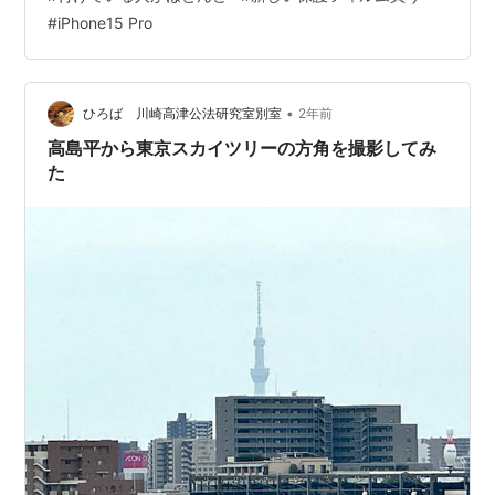
ですね。 皆さんも付けてね(*'▽'*) ↑付けている人がほと
#
iPhone15 Pro
んどでしょうが。 では×2
•
ひろば 川崎高津公法研究室別室
2年前
高島平から東京スカイツリーの方角を撮影してみ
た