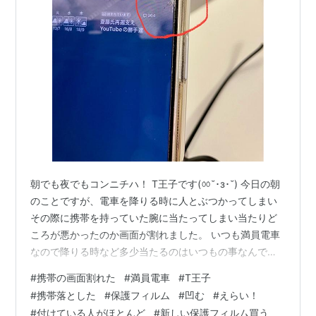
朝でも夜でもコンニチハ！ T王子です(ㆀ˘･з･˘) 今日の朝
のことですが、電車を降りる時に人とぶつかってしまい
その際に携帯を持っていた腕に当たってしまい当たりど
ころが悪かったのか画面が割れました。 いつも満員電車
なので降りる時など多少当たるのはいつもの事なんです
が••• ↑正確には保護フィルムが割れたですが。 まじで
#
携帯の画面割れた
#
満員電車
#
T王子
凹む(p_-) ただーし、保護フィルム付けてて良かった。 T
#
携帯落とした
#
保護フィルム
#
凹む
#
えらい！
王子えらい！ とりあえず新しい保護フィルム買わないと
#
付けている人がほとんど
#
新しい保護フィルム買う