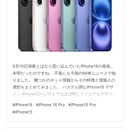
9月10日深夜とばかり思い込んでいたiPhone16の発表。
未明だったのですね。 不覚にも今朝のNHKニュースで知
りました。 幾つかのネット情報からその特徴と僕個人の
感想をまとめてみました。 パステル調なiPhone16 デザ
イン iPhone12から15まではほぼ同じスクエアなデザイ
ン。16はエッジが丸っこくなったようですが、やはり登
#
iPhone16
#
iPhone 16 Pro
#
iPhone15 Pro
場感には乏しいなぁ。。と感じました。 思いっきり先祖
#
iPhone15
返りしてiPhone3Gみたいな丸いデザインにしたら、もっ
とインパクトがあったと思います。 でもRが多いとどう
しても部品の収まりの都上、サイズが大きくなっちゃう