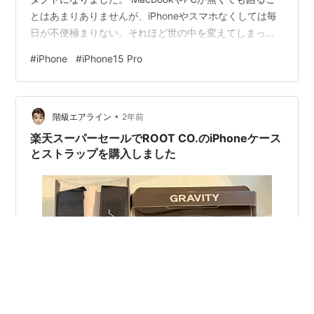
とはあまりありませんが、iPhoneやスマホなくしては毎
日が不便極まりない。それほど世の中を変えてしまった
大発明品ではないかと思います。 iPhoneが大発明たる所
#
iPhone
#
iPhone15 Pro
以と功績 それは、おおきく以下の２点。 （１）2007年
のiPhone発表プレゼンでステーブ・ジョブズが述べてい
る通り、ワイドスクリーンのiPod、革命的な携帯電話、
•
革新的インターネットマシーン。これら3つの商品をそれ
階級エアライン
2年前
ぞれ圧倒的に進化させて一つの製品にし…
楽天スーパーセールでROOT CO.のiPhoneケース
とストラップを購入しました