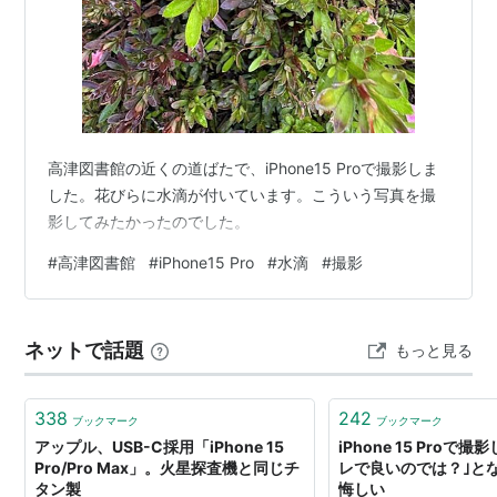
高津図書館の近くの道ばたで、iPhone15 Proで撮影しま
した。花びらに水滴が付いています。こういう写真を撮
影してみたかったのでした。
#
高津図書館
#
iPhone15 Pro
#
水滴
#
撮影
ネットで話題
もっと見る
338
242
ブックマーク
ブックマーク
アップル、USB-C採用「iPhone 15
iPhone 15 Proで
Pro/Pro Max」。火星探査機と同じチ
レで良いのでは？｣と
タン製
悔しい