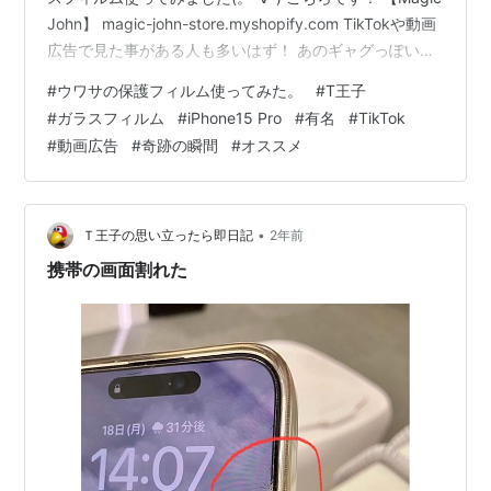
John】 magic-john-store.myshopify.com TikTokや動画
広告で見た事がある人も多いはず！ あのギャグっぽいや
り取りと分かりやすい説明が有名ですね。 同じような内
#
ウワサの保護フィルム使ってみた。
#
T王子
容なのについ見てしまう’(笑) ただ、性能や貼りやすさの
#
ガラスフィルム
#
iPhone15 Pro
#
有名
#
TikTok
評判はいいので使ってみる事にしました。 ふむ。 使い方
#
動画広告
#
奇跡の瞬間
#
オススメ
は他の製品とあまり変わらないような気がします。 た
だ、説明も分かりやすくシンプルな感じです。 いざ、貼
り…
•
Ｔ王子の思い立ったら即日記
2年前
携帯の画面割れた