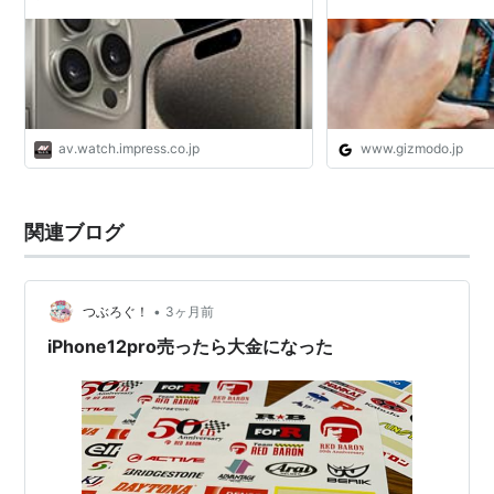
av.watch.impress.co.jp
www.gizmodo.jp
関連ブログ
•
つぶろぐ！
3ヶ月前
iPhone12pro売ったら大金になった