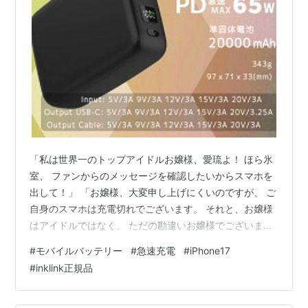
「私は世界一のトップアイドルお嬢様、愛琉よ！ ほら氷
室、 ファンからのメッセージを確認したいからスマホを
出して！」 「お嬢様、大変申し上げにくいのですが、 ご
自身のスマホは充電切れでございます。 それと、お嬢様
はアイドルではなく、 ただの勘違いお嬢様でございま
す」 「な、なんですって〜！？ 毒舌が過ぎるわよ氷
#
モバイルバッテリー
#
急速充電
#
iPhone17
室！」 お屋敷の廊下で怒る愛琉お嬢様に対し、 ハイスペ
#
inklink正規品
ック執事の氷室は優雅に一礼すると、 ポケットからスタ
イリッシュなモバイルバッテリーを取り出した。 「です
がご安心を。 この氷室、お嬢様の愚行を見越して完璧な