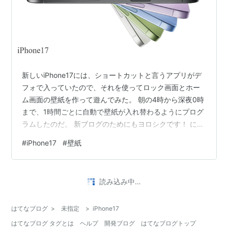
新しいiPhone17には、ショートカットと言うアプリがデ
フォで入っていたので、それを使ってロック画面とホー
ム画面の壁紙を作って遊んでみた。 朝の4時から深夜0時
まで、1時間ごとに自動で壁紙が入れ替わるようにプログ
ラムしたのだ。 新ブログのためにもヨロシクです！ にほ
んブログ村 用意した画像は全て趣味の車で、過去に乗っ
#
iPhone17
#
壁紙
ていたものも含めて10枚、それをランダムに選ばせて1時
間ごとに自動で替わるんだけど、変化があってなかなか
楽しい。 秋になったら薪ストーブとメイソンリーヒータ
•
ーも加えようと思ってる。 くだらないと言えばくだらな
fireworks719の日記
2ヶ月前
いけど、せっかく使える機能なので遊んでみたと言う話
50代主婦がiPhone17に買い替えるべき5つの理由
よ（笑） この話のつづ…
｜写真もAIもここまで進化した！