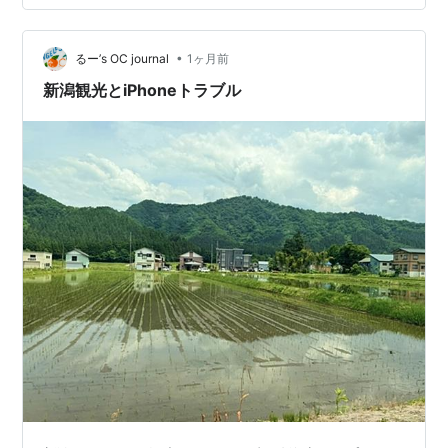
レフカメラは要らないと思ったので、NikonのD750を売
ってしまおうかと考えていたけど、その前に、もっと古
•
いD7000が机の引き出しに眠っていたので、まずはそれ
るー’s OC journal
1ヶ月前
を出品して様子を見ようと思った。 そしたら、今朝の…
新潟観光とiPhoneトラブル