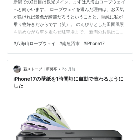
新潟での2日目は観光メイン。まずは八海山ロープウェイ
へと向かいます。 ロープウェイを選んだ理由は、お天気
が良ければ景色が綺麗だろうということと、単純に私が
乗り物好きだからです（笑）。 のんびりとした田園風景
を眺めながら車を走らせ駐車場まで。 新潟のお供はこの
車 平日だからか、季節的に訪れる人がいないのか、駐車
#
八海山ロープウェイ
#
南魚沼市
#
iPhone17
場はガラガラでした。私たちの他に２組しかいませんで
した。 ちょうどロープウェイの出発時刻だったようで、
3組揃って同じゴンドラに乗り込み、山頂を目指します。
•
…が、この時私のiPhoneに異変が…。 突然フリーズした
薪ストーブ｜薪焚亭
2ヶ月前
ようになり、再起動してもダメ。それどころか、初期画
iPhone17の壁紙を1時間毎に自動で替わるように
面（iPhoneのhell…
した