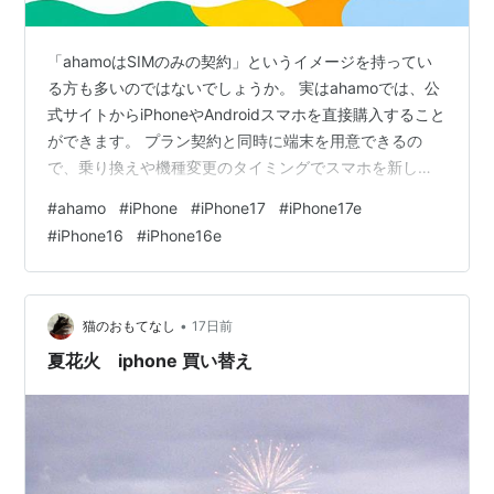
「ahamoはSIMのみの契約」というイメージを持ってい
る方も多いのではないでしょうか。 実はahamoでは、公
式サイトからiPhoneやAndroidスマホを直接購入すること
ができます。 プラン契約と同時に端末を用意できるの
で、乗り換えや機種変更のタイミングでスマホを新しく
したい方にもおすすめです。 この記事では、ahamoで購
#
ahamo
#
iPhone
#
iPhone17
#
iPhone17e
入できる端末のラインナップと、購入時に活用したい割
#
iPhone16
#
iPhone16e
引・キャンペーン、購入の流れについてまとめます。 ＼
約2年後に端末返却も選べる／いつでもカエドキプログラ
ム 乗り換えキャンペーンの対象機種はこちら ahamoで端
末購入ができる場面 ahamoで購入できる端末ラインナ
•
猫のおもてなし
17日前
ッ…
夏花火 iphone 買い替え