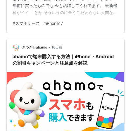
年前に買ったものでも 今も活躍してくれてます。 最新機
種がイイ！ とか そういうのに全くこだわらない人間なの
で 頻繁に買い換える気が そもそも無い（笑） 「物を大
#
スマホケース
#
iPhone17
切にする」が骨の髄まで染みついてる そこへもってきて
私のおじいちゃんが 大工の棟梁をしてたんですよね。
「物を大切にする」ってことは 小っちゃい時から 当たり
•
前のように育てられまして。 一度買ったものは なかなか
さつきとahamo
16日前
壊れへん（笑） だから スマホも ６年使ってても 毎日元
ahamoで端末購入する方法｜iPhone・Android
気…
の割引キャンペーンと注意点を解説