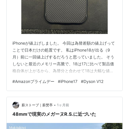
iPhoneが値上げしました。 今回は為替差額の値上げって
ことで日本だけの処置です。 私はiPhone18が出る（9
月）前に一回値上げするだろうと思っていました。 そう
しないと最近のメモリー高騰で、18は17に比べて製品価
格自体が上がるから、為替分と合わせて18は大幅な値上
げ（4ー5万円ぐらい？）になってしまうと考えたから。
#
Amazonプライムデー
#
iPhone17
#
Dyson V12
Appleとしてはそれは避けたいでしょう。 で、値上げの
タイミングは7月1日と考えて6月末に15から17に買い替
えました。 iPhone17にはPITAKAのケースを付けていま
•
す。 15は12万円ぐらいで売れたから、実質約6万円負担
薪ストーブ｜薪焚亭
1ヶ月前
です。 値上げのタイミングは少しずれまし…
48mmで現実のメガーヌR.S.に近づいた