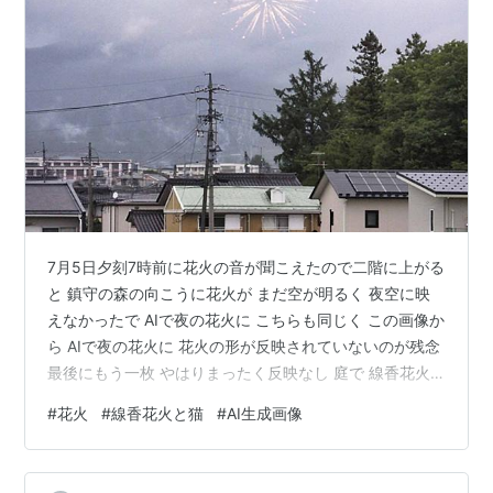
7月5日夕刻7時前に花火の音が聞こえたので二階に上がる
と 鎮守の森の向こうに花火が まだ空が明るく 夜空に映
えなかったで AIで夜の花火に こちらも同じく この画像か
ら AIで夜の花火に 花火の形が反映されていないのが残念
最後にもう一枚 やはりまったく反映なし 庭で 線香花火
を楽しんでいる猫のカップルをGemini でAI生成 こちらは
#
花火
#
線香花火と猫
#
AI生成画像
Abobe FireFly 今年の二月 iphone 12 miminの液晶が割れ
交換したのですが apple 正規品ではなかったので ときど
き固まったので 7月6日iPhone 17(256GB)に買い替えま