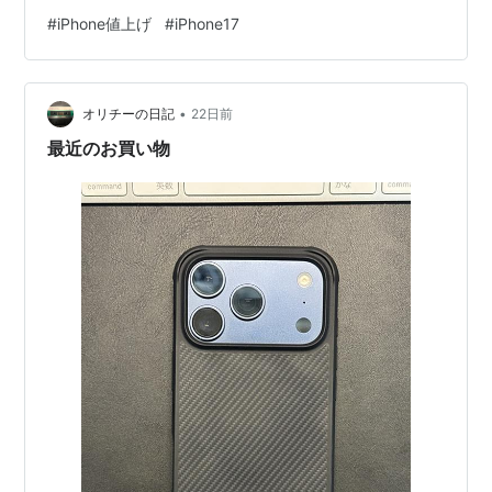
の方が高くなるんだもん。 専業主婦としては要らんのよ
#
iPhone値上げ
#
iPhone17
20万もするスマホなんか。今のマシンがもう限界で、必
要に迫られて仕方ないからコツコツ積立とかしてたわけ
さ。楽天でポイント貯めてギフトカード貯金してたけど
•
そんなもの今回の値上がりで帳消しだよね。得するとい
オリチーの日記
22日前
うよりできるだけ損しないようにって防衛戦術だわもは
最近のお買い物
や。 もうさ、節約って生き…