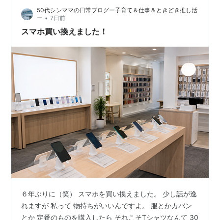
50代シンママの日常ブログー子育て＆仕事＆ときどき推し活
備えをしております。 こちらは10000mAhの大容量かつ
•
ー
7日前
コンパクトな モバイル…
スマホ買い換えました！
６年ぶりに（笑） スマホを買い換えました。 少し話が逸
れますが 私って 物持ちがいいんですよ。 服とかカバン
とか 定番のものを購入したら それこそTシャツなんて 30