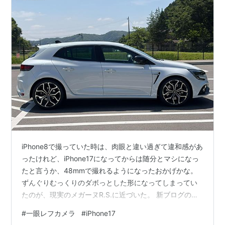
iPhone8で撮っていた時は、肉眼と違い過ぎて違和感があ
ったけれど、iPhone17になってからは随分とマシになっ
たと言うか、48mmで撮れるようになったおかげかな。
ずんぐりむっくりのダボっとした形になってしまってい
たのが、現実のメガーヌR.S.に近づいた。 新ブログのた
めにもヨロシクです！ にほんブログ村 iPhone17のカメラ
#
一眼レフカメラ
#
iPhone17
性能は良いし、機能的にも十分なものなので、もう一眼