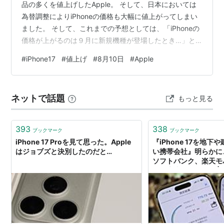
品の多くを値上げしたApple。 そして、日本においては
為替調整によりiPhoneの価格も大幅に値上がってしまい
ました。 そして、これまでの予想としては、「iPhoneの
価格が上がるのは９月に新規機種が登場したとき…」と
されていました。 しかし…。 iPhone17が８月10日に値上
#
iPhone17
#
値上げ
#
8月10日
#
Apple
がりするのでは？…という噂が浮上しています。 ほん
と？ リンク 突然飛び出た値上げ話 さて、真偽のほど
は？ 記事によると、 9to5Macによると、中国の
ネットで話題
もっと見る
SNS「Weibo」でリーク情報を発信している「Fixed
Focus Digital」が、「…
393
338
ブックマーク
ブックマーク
iPhone 17 Proを見て思った。Apple
『iPhone 17を地
はジョブズと決別したのだと…
い携帯会社』明らかに
ソフトバンク、楽天モ
を徹底比較してみた | B