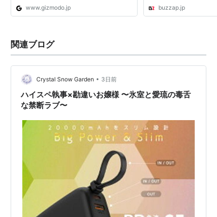
www.gizmodo.jp
buzzap.jp
関連ブログ
•
Crystal Snow Garden
3日前
ハイスペ執事×勘違いお嬢様 〜氷室と愛琉の毒舌
な禁断ラブ〜