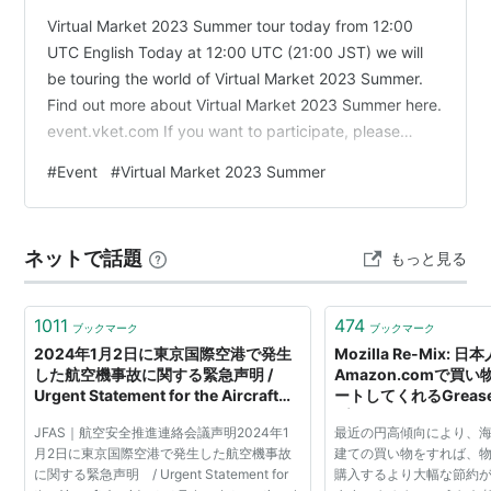
Virtual Market 2023 Summer tour today from 12:00
UTC English Today at 12:00 UTC (21:00 JST) we will
be touring the world of Virtual Market 2023 Summer.
Find out more about Virtual Market 2023 Summer here.
event.vket.com If you want to participate, please
friend me, 'るいざ・しゃーろっと', and Join before
#
Event
#
Virtual Market 2023 Summer
12:0…
ネットで話題
もっと見る
1011
474
ブックマーク
ブックマーク
2024年1月2日に東京国際空港で発生
Mozilla Re-Mix: 日
した航空機事故に関する緊急声明 /
Amazon.comで買
Urgent Statement for the Aircraft
ートしてくれるGreas
Accident at Tokyo International
プト「amazon interna
JFAS｜航空安全推進連絡会議声明2024年1
最近の円高傾向により、
Airport on JAN 02, 2024 | 航空安全
shipping」
月2日に東京国際空港で発生した航空機事故
建ての買い物をすれば、
推進連絡会議
に関する緊急声明 / Urgent Statement for
購入するより大幅な節約