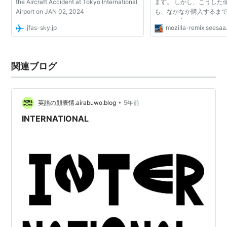
the Aircraft Accident at Tokyo International
ます。 しかし、こうした
Airport on JAN 02, 2024
も、なかなか購入するま
うという方も多いのではな
jfas-sky.jp
mozilla-remix.seesaa
んな方は、Firefoxに「amazon
shipping」と...
関連ブログ
•
英語の顔表情.airabuwo.blog
5年前
INTERNATIONAL