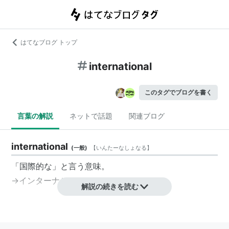
はてなブログ トップ
international
このタグでブログを書く
言葉の解説
ネットで話題
関連ブログ
international
(
一般
)
【
いんたーなしょなる
】
「国際的な」と言う意味。
→
インターナショナル
解説の続きを読む